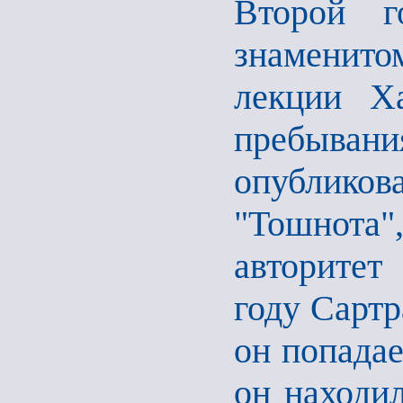
Второй г
знаменит
лекции Х
пребывани
опублик
"Тошнота"
авторитет
году Сартр
он попадае
он находил