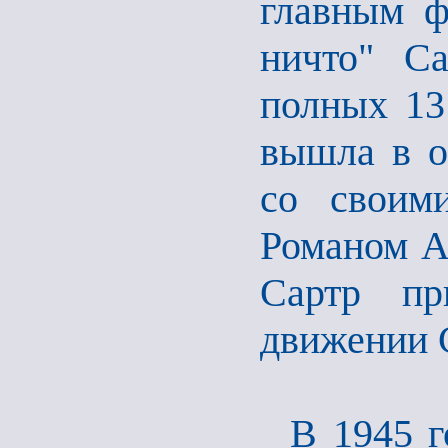
главным ф
ничто" Са
полных 13 
вышла в о
со своим
Романом А
Сартр пр
движении 
В 1945 г