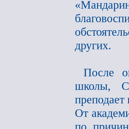
«Манда
благово
обстоятел
других.
После о
школы, С
преподает 
От академи
по причин