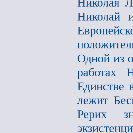
Николая Л
Николай 
Европей
положител
Одной из 
работах 
Единстве в
лежит Бес
Рерих зн
экзистенц