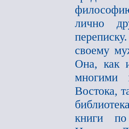
философи
лично др
переписку
своему му
Она, как 
многими 
Востока, т
библиотек
книги по