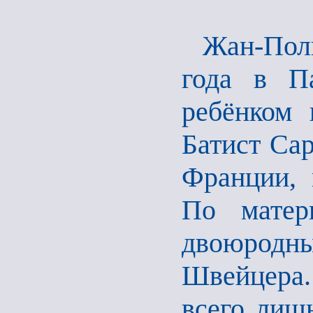
Жан-Пол
года в П
ребёнком 
Батист Сар
Франции,
По матер
двоюрод
Швейцера.
всего лишь