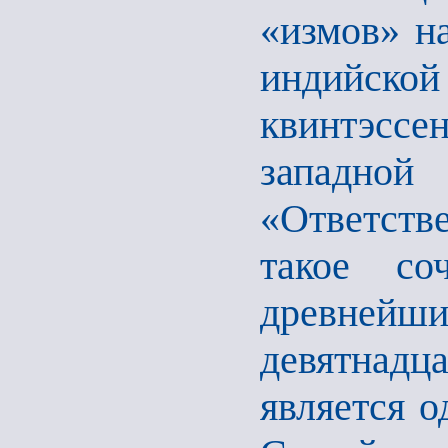
«измов» н
индийск
квинтэссе
западной
«Ответств
такое со
древней
девятнадца
является о