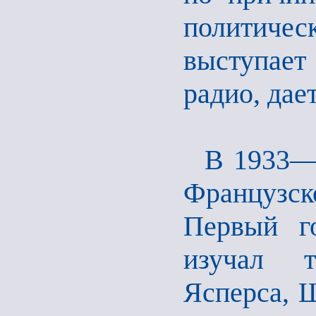
политическ
выступает
радио, дае
В 1933—
Французс
Первый г
изучал т
Ясперса, Ш