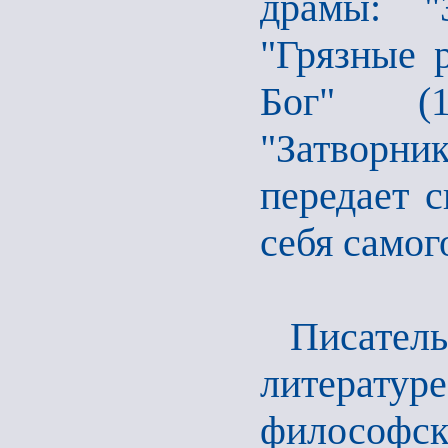
драмы: "
"Грязные р
Бог" (1
"Затворни
передает с
себя самог
Писател
литерату
философ