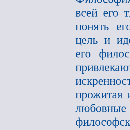
всей его т
понять ег
цель и ид
его филос
привлекаю
искренно
прожитая и
любовн
философск