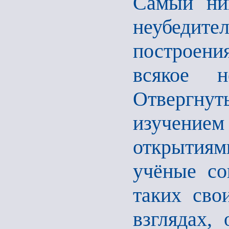
Самый ниг
неубедит
построения
всякое н
Отвергну
изучением
открытия
учёные со
таких сво
взглядах,