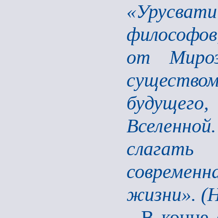
«Урусват
философов
от Мироз
существом
будущего,
Вселенно
слагать 
современн
жизни». (Н
В конце 