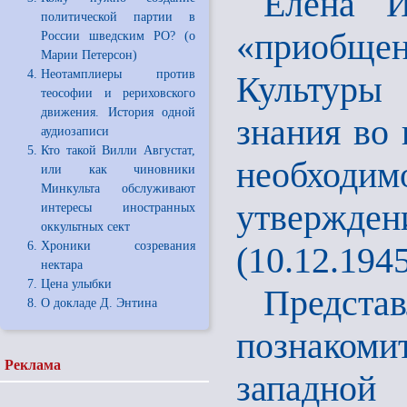
Елена И
политической партии в
«приобще
России шведским РО? (о
Марии Петерсон)
Неотамплиеры против
Культуры
теософии и рериховского
движения. История одной
знания во 
аудиозаписи
Кто такой Вилли Августат,
необходим
или как чиновники
Минкульта обслуживают
утвержден
интересы иностранных
оккультных сект
Хроники созревания
(10.12.194
нектара
Цена улыбки
Представ
О докладе Д. Энтина
познакоми
Реклама
западно