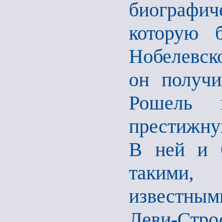
биографи
которую б
Нобелевск
он получи
Рошель 
престижн
В ней и 
такими,
известным
Леви-Строс