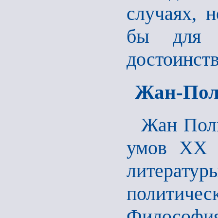
случаях, 
бы для о
достоинств
Жан-Поль
Жан Пол
умов XX с
литературы
политиче
Философи