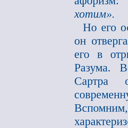
афоризм:
«
хотим».
Но его о
он отверг
его в от
Разума. В
Сартра 
современ
Вспомн
характе