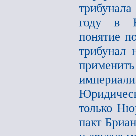
трибунала 
году в Н
понятие п
трибунал н
примени
империали
Юридическ
только Ню
пакт Бриан