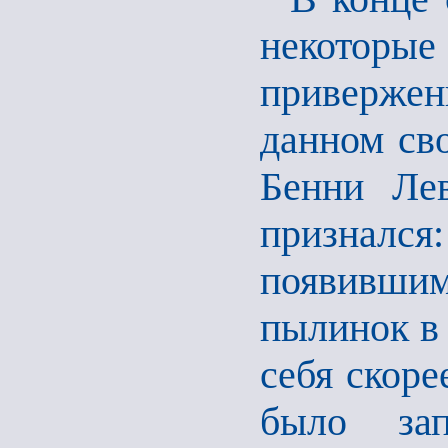
некоторые
приверже
данном св
Бенни Лев
признал
появившим
пылинок в 
себя скоре
было зап