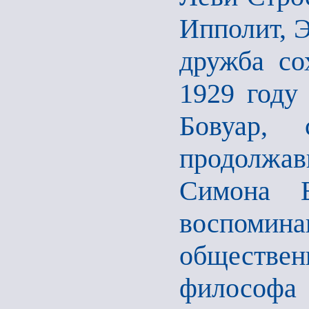
Ипполит, Э
дружба со
1929 году
Бовуар, 
продолжавш
Симона Б
воспоми
обществен
философ