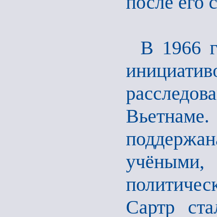
после его 
В 1966 г
инициати
расследов
Вьетнаме
поддерж
учёным
политиче
Сартр ста