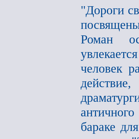
"Дороги св
посвящены
Роман ос
увлекаетс
человек р
действие,
драматург
античного
бараке дл