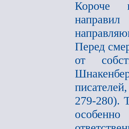
Короче г
направил
направляю
Перед смер
от собст
Шнакенбе
писателей,
279-280). 
особенн
ответстве