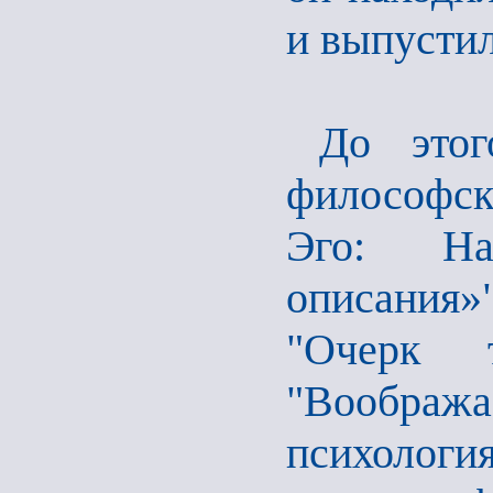
и выпустил
До этог
философск
Эго: Наб
описания»"
"Очерк 
"Воображ
психолог