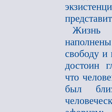
экзистенц
представи
Жизнь 
наполнены
свободу и 
достоин г
что челове
был бли
человече