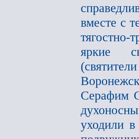
справедл
вместе с т
тягостно-
яркие с
(святит
Воронежс
Серафим С
духоносны
уходили в 