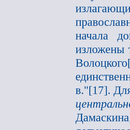
излагаю
правосла
начала до
изложены 
Волоцкого
единствен
в."
Для
[17].
централь
Дамаски