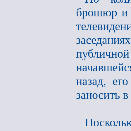
брошюр и 
телевиден
заседаниях
публичн
начавшейс
назад, ег
заносить в
Посколь