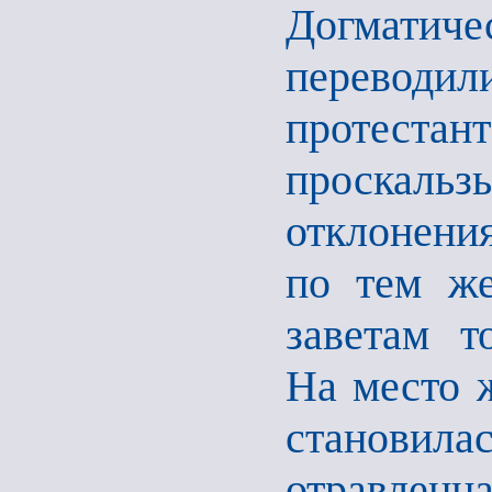
Догматиче
перевод
протестан
проскальз
отклонени
по тем же
заветам т
На место 
станови
отравленна