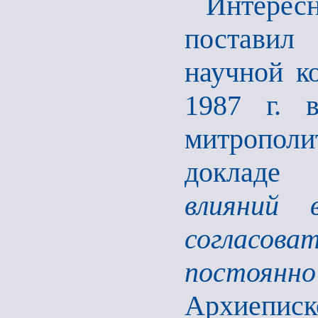
Интерес
поставил
научной к
1987 г. 
митрополи
доклад
влияний 
согласо
постоянн
Архиепис