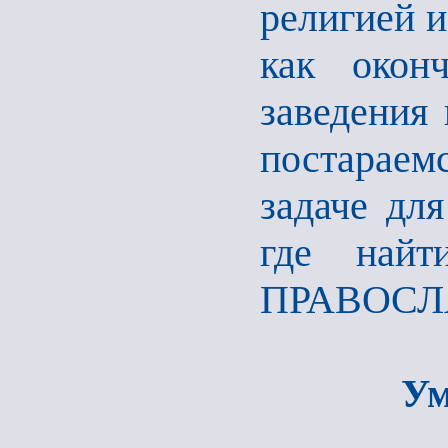
религией и
как окон
заведения
постарае
задаче для
где найт
ПРАВОСЛ
Ум