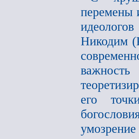
перемены и
идеолого
Никодим (Р
современн
важность
теоретизир
его точк
богослови
умозрение