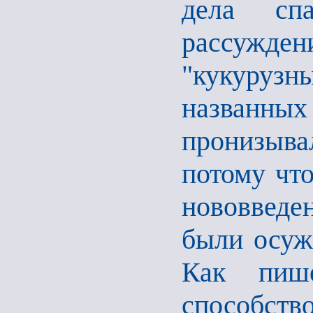
дела спа
рассужден
"кукуруз
названны
пронизыв
потому чт
нововведе
были осуж
Как пише
способст