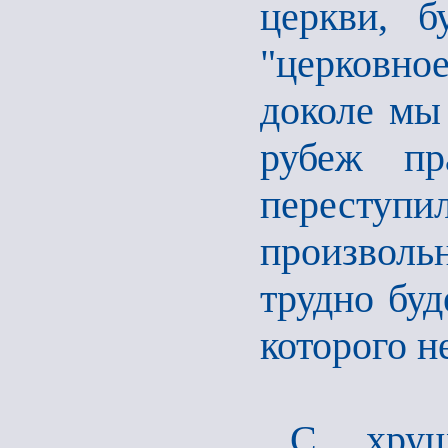
церкви, б
"церковно
доколе мы 
рубеж пр
переступи
произвол
трудно буд
которого н
С хрущ