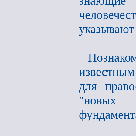
знающие 
человечес
указывают
Познако
известным
для право
"новых 
фундамента