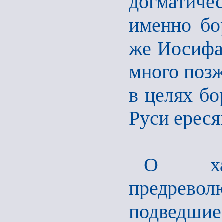
догматич
именно бо
же Иосифа
много позж
в целях б
Руси ереся
О хар
предрев
подведшие