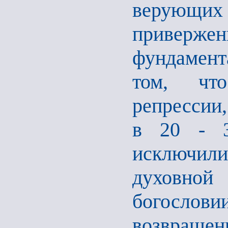
верующих
приверже
фундамента
том, что
репрессии
в 20 - 3
исключили
духовной
богослов
возвращен