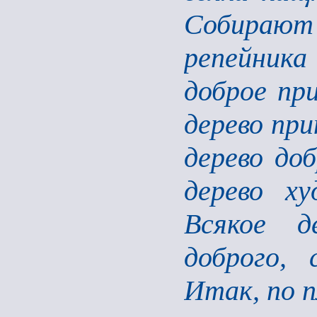
Собирают л
репейник
доброе пр
дерево пр
дерево до
дерево ху
Всякое д
доброго,
Итак, по п