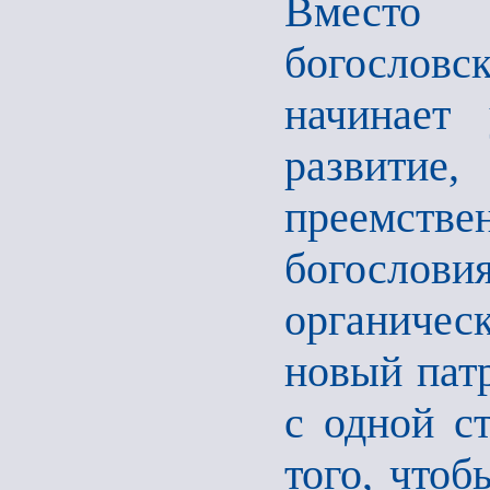
Вместо 
богословс
начинает 
развит
преемст
богосл
органичес
новый патр
с одной с
того, чтоб