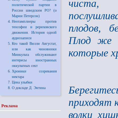
чиста, 
политической партии в
России шведским РО? (о
послушлив
Марии Петерсон)
Неотамплиеры против
плодов, б
теософии и рериховского
движения. История одной
Плод же 
аудиозаписи
Кто такой Вилли Августат,
которые х
или как чиновники
Минкульта обслуживают
интересы иностранных
оккультных сект
Хроники созревания
нектара
Цена улыбки
Берегит
О докладе Д. Энтина
приходят к
Реклама
волки хищ