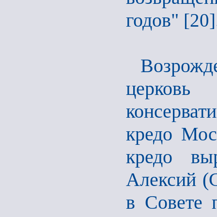
годов"
[20]
Возрож
церковь
консерват
кредо Мос
кредо вы
Алексий (
в Совете 