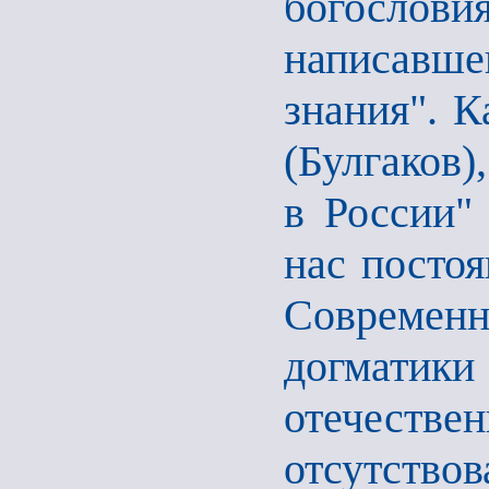
богослови
написавше
знания". 
(Булгаков)
в России" 
нас посто
Современ
догмати
отечестве
отсутство