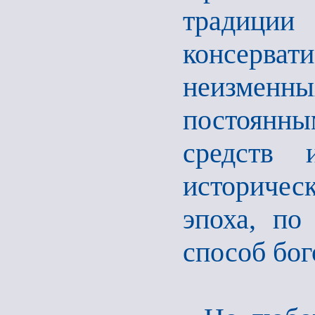
традиции 
консерва
неизмен
постоянн
средств 
историче
эпоха, по
способ бог