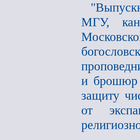
"Выпуск
МГУ, кан
Московс
богослов
проповедни
и брошюр 
защиту чи
от экспа
религиозно