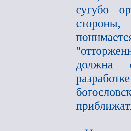
сугубо ор
стороны,
понимается
"отторжен
должна 
разрабо
богословс
приближат