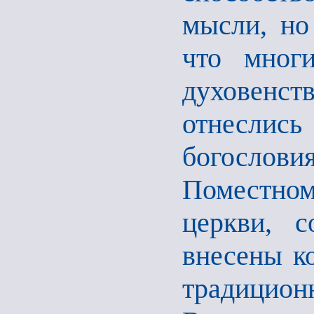
мысли, но
что мног
духовенс
отнеслись
богослови
Поместном
церкви, с
внесены к
традицион