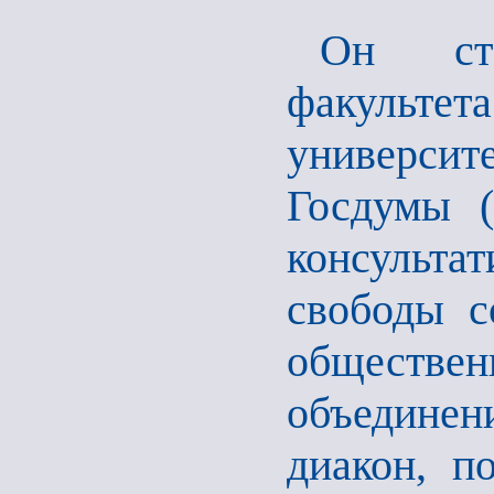
Он ста
факультет
университ
Госдумы (
консульт
свободы с
обществен
объедине
диакон, п