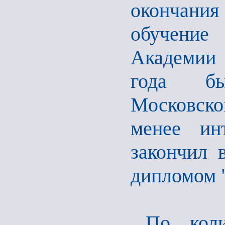
окончани
обучени
Академии 
года бы
Московско
менее ин
закончил 
дипломом "
По коли