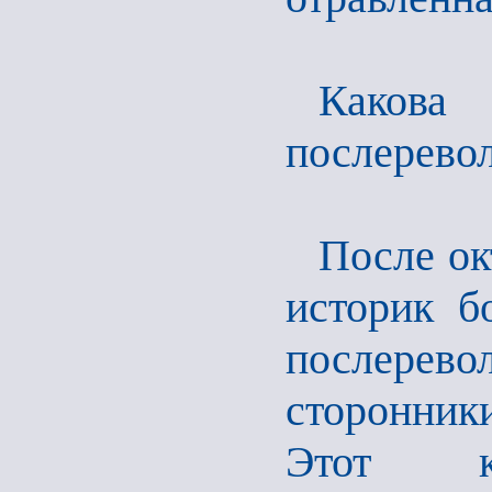
Како
послерево
После ок
историк бо
послерев
сторонник
Этот ко