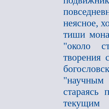
подвижни
повседнев
неясное, хо
тиши мона
"около с
творения с
богословс
"научным 
стараясь 
текущи