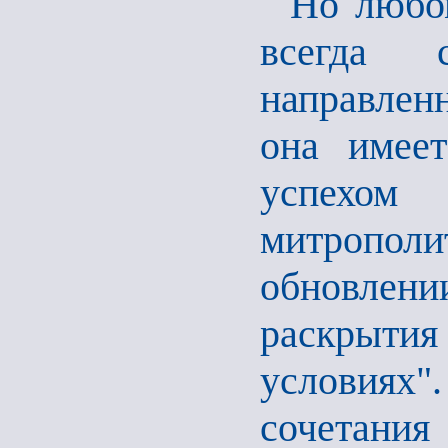
Но любом
всегда с
направлен
она имеет
успехом
митропол
обновлен
раскрыти
условиях"
сочетания