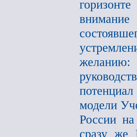
горизонте
внимани
состоявш
устремлен
желанию
руководст
потенциал
модели Уче
России на
сразу же 