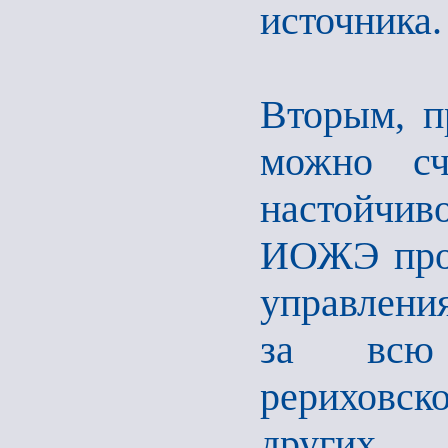
источника.
Вторым, п
можно сч
настойчи
ИОЖЭ прон
управлени
за всю 
рериховск
других 