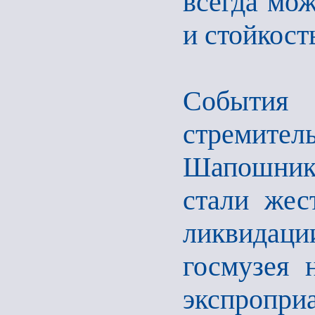
всегда мож
и стойкост
События
стремит
Шапошник
стали жес
ликвидац
госмузея 
экспропри