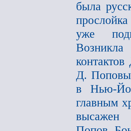
была русск
прослойка 
уже подг
Возникла
контактов
Д. Поповы
в Нью-Йо
главным хр
высажен 
Попов, Бон