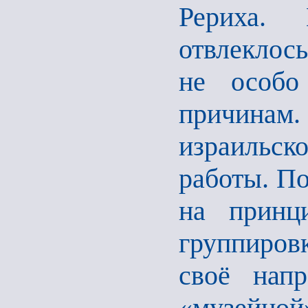
Рериха. 
отвлеклос
не особо
причинам
израильско
работы. По
на принц
группиро
своё напр
«музейной