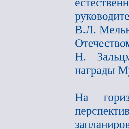
естествен
руководит
В.Л. Мельн
Отечество
Н. Зальц
награды Му
На гори
перспекти
запланиро