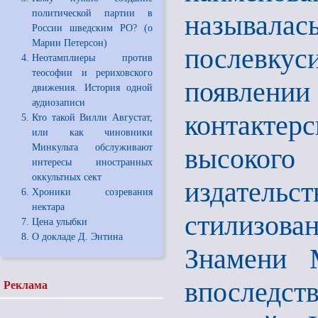
политической партии в
называла
России шведским РО? (о
Марии Петерсон)
послевку
Неотамплиеры против
теософии и рериховского
появлен
движения. История одной
аудиозаписи
контакте
Кто такой Вилли Августат,
или как чиновники
Минкульта обслуживают
высоког
интересы иностранных
оккультных сект
издатель
Хроники созревания
нектара
стилизов
Цена улыбки
О докладе Д. Энтина
Знамени 
впоследст
Реклама