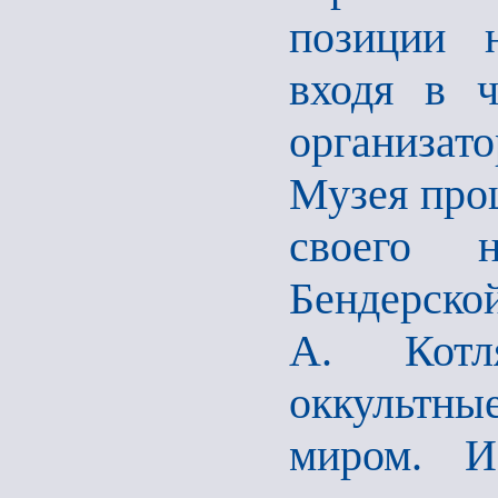
позиции н
входя в ч
организа
Музея про
своего н
Бендерско
А. Котля
оккультн
миром. И