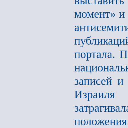
выставить
момент» и 
антисеми
публикац
портала. П
национал
записей и
Израил
затрагив
положен