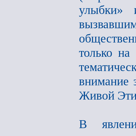
улыбки» и
вызвав
обществен
только на
тематиче
внимание 
Живой Этик
В явлени