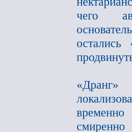
нектариа
чего ав
основател
остались
продвинуть
«Дранг»
локализов
временно
смиренно 