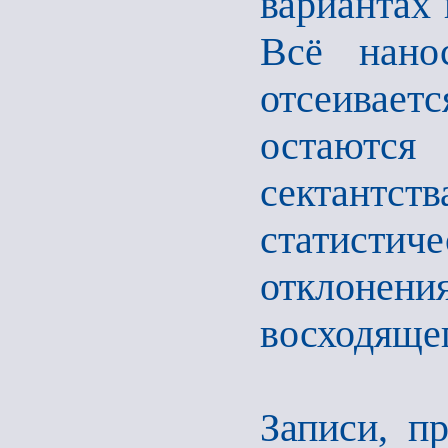
вариантах 
Всё нано
отсеивае
остаютс
сектантст
статист
отклоне
восходящег
Записи, п