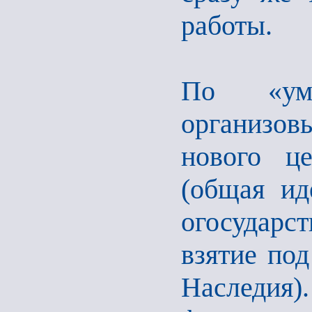
работы.
По «ум
организо
нового ц
(общая ид
огосударст
взятие под
Наследия).