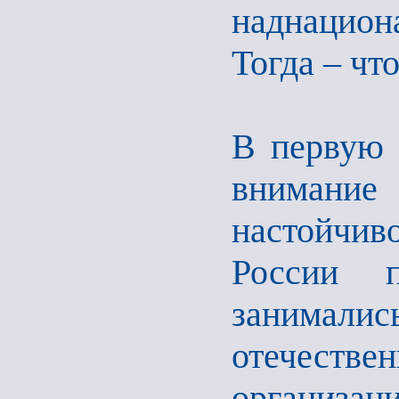
наднацион
Тогда – чт
В первую 
внимание 
настойчи
России 
занимали
отечествен
организ