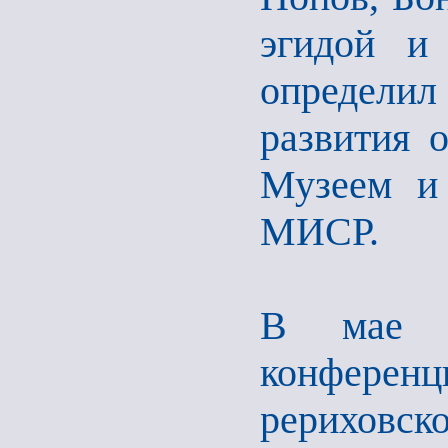
эгидой и
определи
развития 
Музеем и
МИСР.
В мае 2
конфере
рериховско