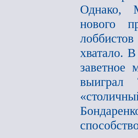
Однако, 
нового п
лоббистов 
хватало. 
заветное 
выиграл 
«столичны
Бондаренк
способств