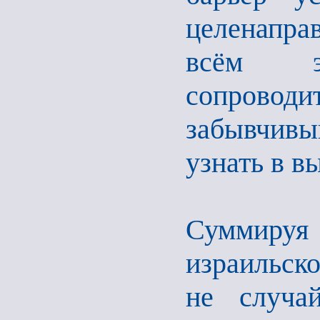
целенапра
всём 
сопровод
забывчивы
узнать в в
Суммируя
израильско
не случа