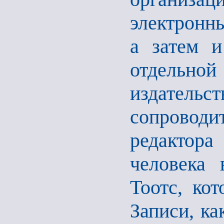
электронны
а затем и
отдельн
издате
сопроводи
редактор
человека
Тоотс, кот
Записи, ка