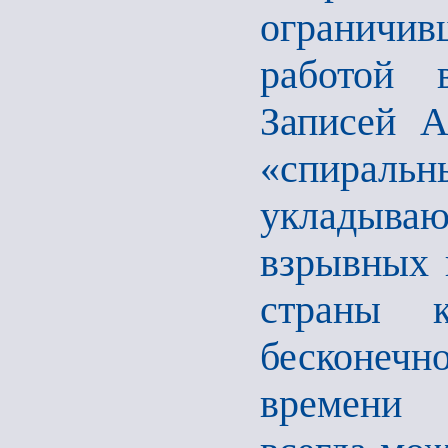
ограничи
работой 
Записей А
«спирал
укладыва
взрывных 
страны к
бесконеч
времени 