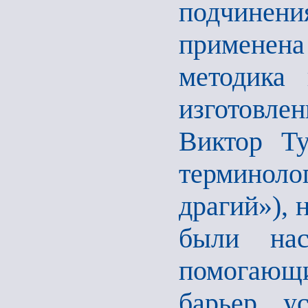
подчине
применен
методика 
изготовлен
Виктор Ту
терминол
драгий»), 
были нас
помогающ
барьер у