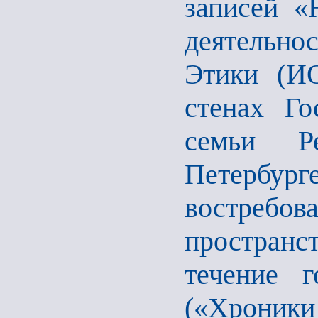
записей «
деятельно
Этики (И
стенах Го
семьи Р
Петерб
востреб
пространс
течение 
(«Хроники