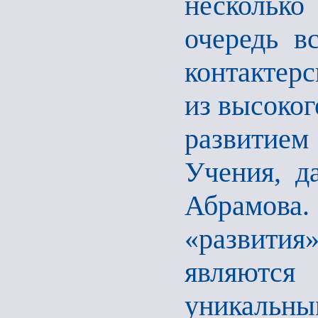
несколько
очередь в
контактер
из высоког
развитие
Учения, д
Абрамова
«развити
являются
уникальн