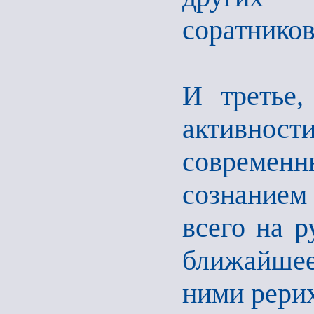
соратнико
И третье,
активнос
современ
сознанием
всего на р
ближайшее
ними рерих