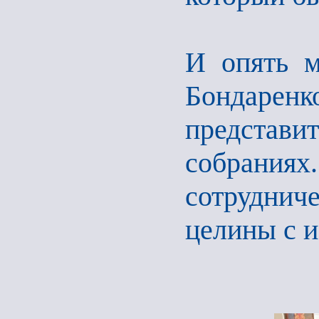
И опять м
Бондаренк
предста
собрани
сотруднич
целины с и