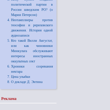
политической партии в
России шведским РО? (о
Марии Петерсон)
Неотамплиеры против
теософии и рериховского
движения. История одной
аудиозаписи
Кто такой Вилли Августат,
или как чиновники
Минкульта обслуживают
интересы иностранных
оккультных сект
Хроники созревания
нектара
Цена улыбки
О докладе Д. Энтина
Реклама