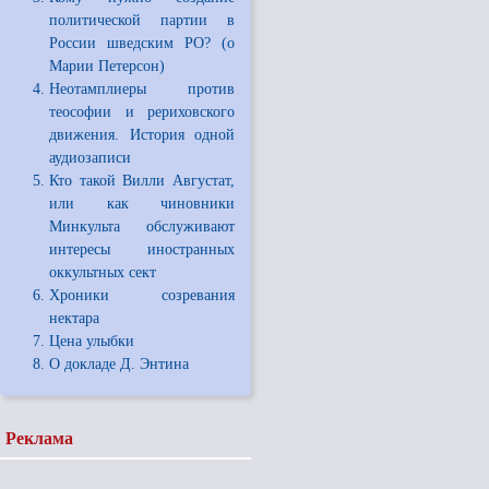
политической партии в
России шведским РО? (о
Марии Петерсон)
Неотамплиеры против
теософии и рериховского
движения. История одной
аудиозаписи
Кто такой Вилли Августат,
или как чиновники
Минкульта обслуживают
интересы иностранных
оккультных сект
Хроники созревания
нектара
Цена улыбки
О докладе Д. Энтина
Реклама