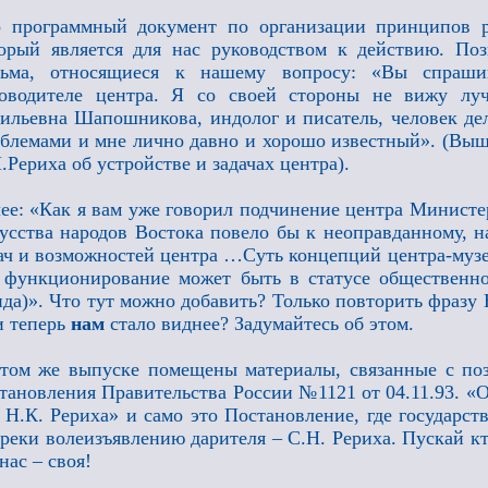
 программный документ по организации принципов ра
орый является для нас руководством к действию. Поз
сьма, относящиеся к нашему вопросу: «Вы спраш
ководителе центра. Я со своей стороны не вижу лу
ильевна Шапошникова, индолог и писатель, человек д
блемами и мне лично давно и хорошо известный». (Выш
.Рериха об устройстве и задачах центра).
ее: «Как я вам уже говорил подчинение центра Министе
усства народов Востока повело бы к неоправданному, н
ач и возможностей центра …Суть концепций центра-музе
 функционирование может быть в статусе общественно
да)». Что тут можно добавить? Только повторить фразу
 теперь
нам
стало виднее? Задумайтесь об этом.
том же выпуске помещены материалы, связанные с по
тановления Правительства России №1121 от 04.11.93. «
 Н.К. Рериха» и само это Постановление, где государст
реки волеизъявлению дарителя – С.Н. Рериха. Пускай кт
 нас – своя!