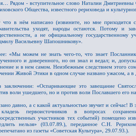
я… Рядом - вступительное слово Наталии Дмитриевны 
иховского Общества, известного рериховеда и культур
 что в нём написано (извините, но мне приходится с
авительства уходят, народы остаются. Потому и за
ественности, а не официальному государственному у
дмилу Васильевну Шапошникову».
ее: «Мы можем не знать чего-то, что знает Посланник
ученного и доверенного, но он знал и ведал; и, допус
нение и в нем самом. Неизбежным следствием этого сом
чении Живой Этики в одном случае названо ужасом, а в 
 заключении: «Оспаривающие это завещание Святосл
тив воли ушедшего, но и против воли Пославшего его
зано давно, а с какой актуальностью звучит и сейчас! В 
кладезь первоисточников в вопросах сохранен
осредственных участников тех событий) помещено изв
длить нельзя» (03.07.89.), переданное С.Н. Рерихо
репечатано из газеты «Советская Культура», 29.07.93.).