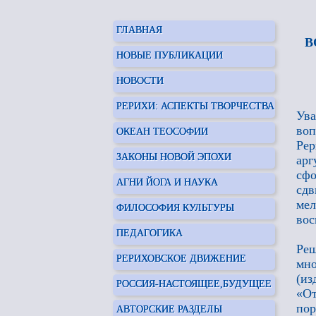
ГЛАВНАЯ
В
НОВЫЕ ПУБЛИКАЦИИ
НОВОСТИ
РЕРИХИ: АСПЕКТЫ ТВОРЧЕСТВА
Ува
воп
ОКЕАН ТЕОСОФИИ
Рер
ЗАКОНЫ НОВОЙ ЭПОХИ
ар
сф
АГНИ ЙОГА И НАУКА
сдв
ме
ФИЛОСОФИЯ КУЛЬТУРЫ
во
ПЕДАГОГИКА
Реш
РЕРИХОВСКОЕ ДВИЖЕНИЕ
мн
(из
РОССИЯ-НАСТОЯЩЕЕ,БУДУЩЕЕ
«От
пор
АВТОРСКИЕ РАЗДЕЛЫ