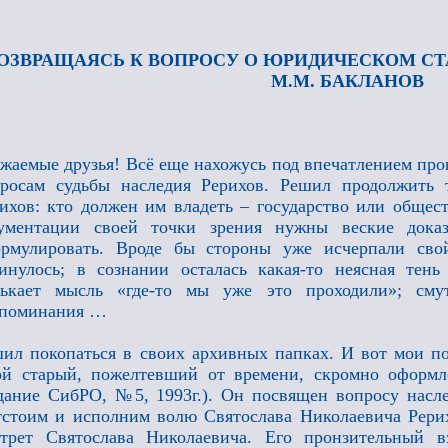
ОЗВРАЩАЯСЬ К ВОПРОСУ О ЮРИДИЧЕСКОМ СТ
М.М. БАКЛАНОВ
жаемые друзья! Всё еще нахожусь под впечатлением п
росам судьбы наследия Рерихов. Решил продолжить 
ихов: кто должен им владеть – государство или общест
гументации своей точки зрения нужны веские доказ
ормулировать. Вроде бы стороны уже исчерпали сво
инулось; в сознании осталась какая-то неясная тен
лькает мысль «где-то мы уже это проходили»; сму
споминания …
ил покопаться в своих архивных папках. И вот мои п
ой старый, пожелтевший от времени, скромно оформ
дание СибРО, №5, 1993г.). Он посвящен вопросу насл
стоим и исполним волю Святослава Николаевича Рери
трет Святослава Николаевича. Его пронзительный вз