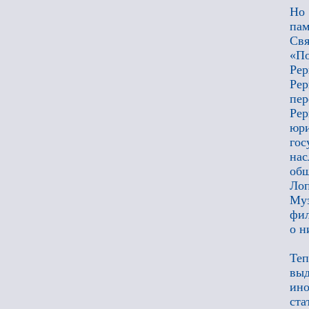
Но 
пам
Св
«По
Рер
Рер
пер
Ре
юри
гос
нас
общ
Ло
Муз
фил
о н
Теп
выд
ино
ста