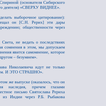
Спириной (основателя Сибирского
ного деятеля) «СВЕРХУ ВИДНЕЕ».
делать выборочное цитирование):
вещал он [С.Н. Рерих] эти дары
чреждению; общественности через
 Света, не ведать о последствиях
кая сомнения в этом, мы допускаем
нения явится самомнение, которое
другом – безумием».
ава Николаевича идут не только
 нам. И ЭТО СТРАШНО».
этом же выпуске (оказалось, что он
ия наследия, причем глазами
естное письмо Святослава Рериха
м из Индии через Р.Б. Рыбакова