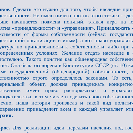
рвое.
Сделать это нужно для того, чтобы наследие при
ественности. Не имею ничего против этого тезиса - зде
ьше начинается подмена понятий, этакая игра на ю
ятия «принадлежности» и «управления». Принадлежать «
исимости от формы собственности (сейчас: государст
ественной организации и иным), а вот право управлять
уктура по принадлежности к собственности, либо при
определенных условиях. Желание отдать наследие в
тоятельно. Такого понятия как общенародная собстве
нет. Она была оговорена в Конституции СССР (ст. 10) к
ме государственной (общенародной) собственности,
ственностью строго определялось законами. То есть
териальный объект, должна принадлежать конкрет
бственник имеет право распоряжаться и управл
онодательства, в том числе и сделать свою собственно
ечно, наша история произвела и такой вид политиче
овременно принадлежит всем и каждый управляет эти
рхия.
орое.
Для реализации идеи передачи наследия под гос