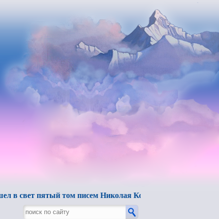
вет пятый том писем Николая Константиновича Рериха.
"