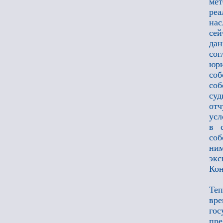
мет
ре
нас
сей
дан
сог
юри
соб
соб
суд
от
ус
в с
соб
ним
эк
Кон
Теп
вр
го
пре