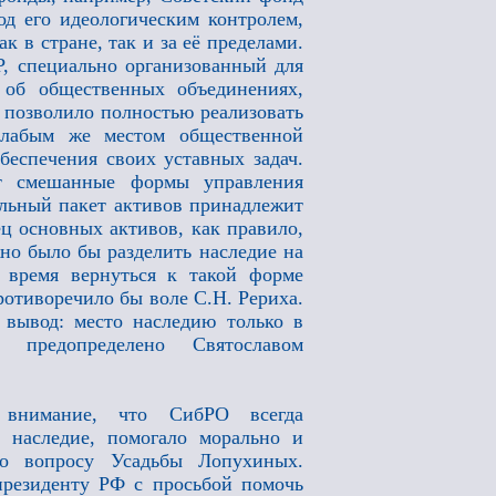
од его идеологическим контролем,
к в стране, так и за её пределами.
Р, специально организованный для
 об общественных объединениях,
 позволило полностью реализовать
Слабым же местом общественной
беспечения своих уставных задач.
ют смешанные формы управления
ольный пакет активов принадлежит
ец основных активов, как правило,
но было бы разделить наследие на
 время вернуться к такой форме
ротиворечило бы воле С.Н. Рериха.
 вывод: место наследию только в
 предопределено Святославом
 внимание, что СибРО всегда
 наследие, помогало морально и
по вопросу Усадьбы Лопухиных.
резиденту РФ с просьбой помочь