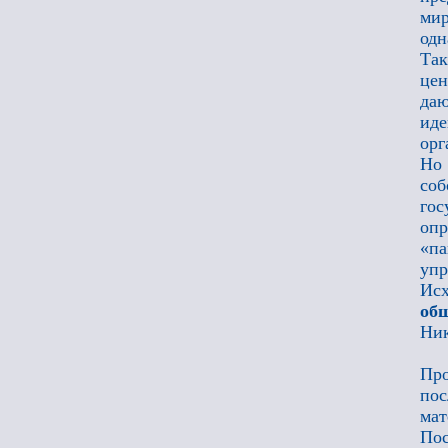
мир
одн
Так
цен
даю
ид
орг
Но
соб
гос
опр
«па
упр
Исх
об
Ник
Пр
пос
ма
Пос