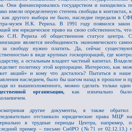
а. Они финансировались государством и находились п
ако имели определенную степень свободы в контактах, ка
 как другого выбора не было, наследие передали в СФ
тра-музея Н.К. Рериха. В 1991 году появился закон
щий им юридическое право на свою собственность, что
ею С.Н. Рериха об общественном статусе центра. 
анизации является необходимость экономического самоо
 за свободу нужно платить. Да, сейчас существу
ственностью в виде крупных госкорпораций, где контр
ударству, а остальным владеет частный капитал. Владел
еделяет политику этой корпорации. Интересно, как мож
кет акций» и кому что досталось? Пытаться в наше
авления наследием, было бы шагом назад в прошлое и п
одя из вышеизложенного, можно сделать только один
щественной организации,
как изначально было
олаевичем.
осматривая другие документы, я также обратил
ледовательно отстаивало юридические права МЦР на
териально в трудные периоды Центра, например, 
ледний пример – письмо СибРО (№71 от 02.12.13.) п