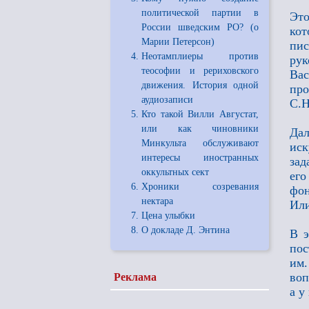
политической партии в
Это
России шведским РО? (о
кот
Марии Петерсон)
пи
Неотамплиеры против
ру
теософии и рериховского
Вас
движения. История одной
про
аудиозаписи
С.Н
Кто такой Вилли Августат,
или как чиновники
Дал
Минкульта обслуживают
иск
интересы иностранных
зад
оккультных сект
его
Хроники созревания
фон
нектара
Или
Цена улыбки
О докладе Д. Энтина
В э
пос
им.
воп
Реклама
а у