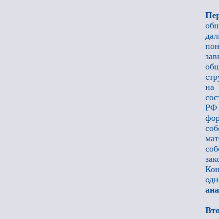
Пе
общ
дал
пон
зав
общ
стр
на 
сос
РФ 
фор
соб
ма
со
зак
Кон
одн
ана
Вт