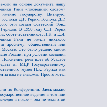
вежим на основе документа нашу
Девики Рани «последним словом»
 именно государству. Цитирую:
 госпожи Д.Р. Рерих. Госпожа Д.Р.
орого был создан Советский Фонд
Рерихов. В 1990 году С.Н. Рерих
их соотечественников, Н.К. и Е.И.
Девика Рани не имела никакого
ать проблему: общественный или
в Москве. Это было решено самим
едие России, при условии создания
. Пояснение: речь идет об Усадьбе
редать от МЦР Государственному
ственного музея Н.К. Рериха как
нты вам не знакомы. Просто хотел
арии по Конференции. Здесь можно
осударственное ведение в том или
следия в покое – она не тема этой