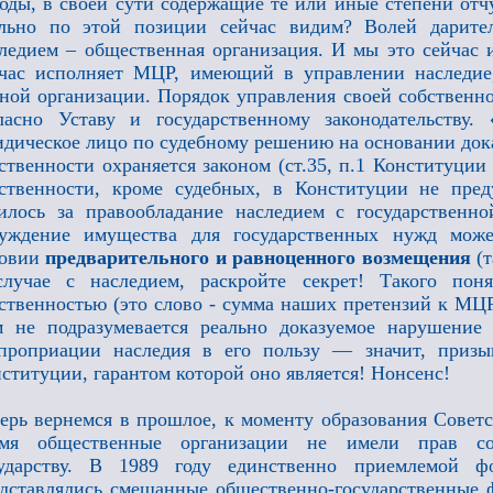
оды, в своей сути содержащие те или иные степени от
ально по этой позиции сейчас видим? Волей дарите
ледием – общественная организация. И мы это сейчас
час исполняет МЦР, имеющий в управлении наследие,
ной организации. Порядок управления своей собственно
ласно Уставу и государственному законодательству.
дическое лицо по судебному решению на основании док
ственности охраняется законом (ст.35, п.1 Конституци
ственности, кроме судебных, в Конституции не пре
илось за правообладание наследием с государственно
чуждение имущества для государственных нужд може
ловии
предварительного и равноценного возмещения
(т
лучае с наследием, раскройте секрет! Такого поня
ственностью (это слово - сумма наших претензий к МЦР)
 не подразумевается реально доказуемое нарушение 
спроприации наследия в его пользу — значит, приз
ституции, гарантом которой оно является! Нонсенс!
ерь вернемся в прошлое, к моменту образования Совет
емя общественные организации не имели прав соб
сударству. В 1989 году единственно приемлемой ф
дставлялись смешанные общественно-государственные 