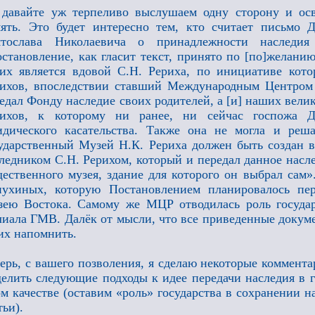
давайте уж терпеливо выслушаем одну сторону и ос
ять. Это будет интересно тем, кто считает письмо 
ятослава Николаевича о принадлежности наследия
становление, как гласит текст, принято по [по]желанию
их является вдовой С.Н. Рериха, по инициативе кот
ихов, впоследствии ставший Международным Центром 
едал Фонду наследие своих родителей, а [и] наших велик
рихов, к которому ни ранее, ни сейчас госпожа 
дического касательства. Также она не могла и реш
ударственный Музей Н.К. Рериха должен быть создан 
ледником С.Н. Рерихом, который и передал данное насл
ественного музея, здание для которого он выбрал сам»
пухиных, которую Постановлением планировалось пе
ею Востока. Самому же МЦР отводилась роль государ
иала ГМВ. Далёк от мысли, что все приведенные докуме
их напомнить.
ерь, с вашего позволения, я сделаю некоторые коммент
елить следующие подходы к идее передачи наследия в г
м качестве (оставим «роль» государства в сохранении на
тьи).