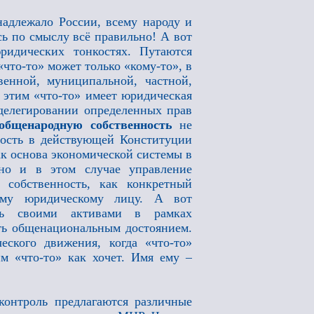
надлежало России, всему народу и
сь по смыслу всё правильно! А вот
ридических тонкостях. Путаются
что-то» может только «кому-то», в
венной, муниципальной, частной,
 этим «что-то» имеет юридическая
 делегировании определенных прав
общенародную собственность
не
нность в действующей Конституции
ак основа экономической системы в
 но и в этом случае управление
, собственность, как конкретный
ному юридическому лицу. А вот
ять своими активами в рамках
сть общенациональным достоянием.
ского движения, когда «что-то»
м «что-то» как хочет. Имя ему –
контроль предлагаются различные