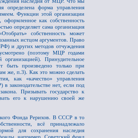
чуждения наследия от МЦР. Что мы
ля определена форма управления
 имеем. Функции этой организации
 оформленное как собственность
стью определяет сама организация
 «Отобрать» собственность может
азанных истцом аргументов. Право
и РФ) и других методов отчуждения
дусмотрено (поэтому МЦР годами
й организацией). Принудительное
т быть произведено только при
ам же, п.3). Как это можно сделать
тия, как «качество» управления
 в законодательстве нет, если под
закона. Призывать государство к
ывать его к нарушению своей же
ского Фонда Рерихов. В СССР в то
ственности, всё принадлежало
ормой для сохранения наследия
фонды, например, Советский фонд