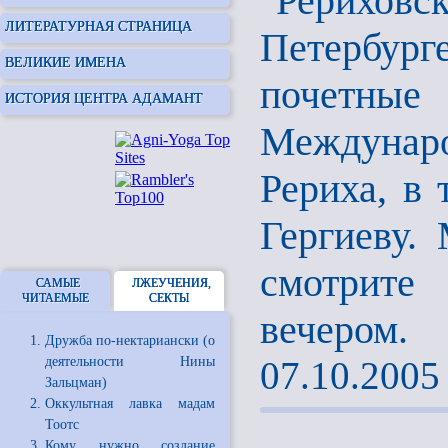
"Рерихо
ЛИТЕРАТУРНАЯ СТРАНИЦА
Петербур
ВЕЛИКИЕ ИМЕНА
почетн
ИСТОРИЯ ЦЕНТРА АДАМАНТ
Междунар
Рериха, в 
Гергиеву.
смотрите
САМЫЕ
ЛЖЕУЧЕНИЯ,
ЧИТАЕМЫЕ
СЕКТЫ
вечером.
Дружба по-нектариански (о
деятельности Нины
07.10.2005
Зальцман)
Оккультная лавка мадам
Тоотс
Кому нужно создание