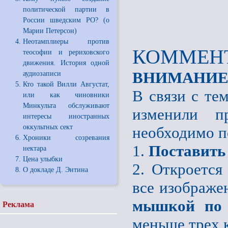
политической партии в
России шведским РО? (о
Марии Петерсон)
Неотамплиеры против
КОММЕНТ
теософии и рериховского
движения. История одной
ВНИМАНИЕ
аудиозаписи
Кто такой Вилли Августат,
В связи с те
или как чиновники
Минкульта обслуживают
изменили пр
интересы иностранных
оккультных сект
необходимо п
Хроники созревания
1.
Поставить
нектара
Цена улыбки
2. Откроется
О докладе Д. Энтина
все изображе
мышкой по 
Реклама
меньше трех 