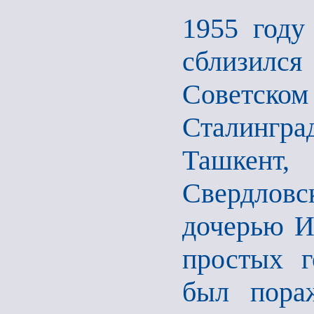
1955 году
сблизил
Советск
Сталингр
Ташкент,
Свердлов
дочерью И
простых 
был пора