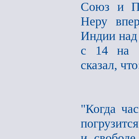
Союз и Па
Неру впер
Индии над
с 14 на 
сказал, что
"Когда ча
погрузится
и свободе