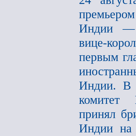
премьеро
Индии — 
вице-коро
первым гл
иностранн
Индии. В 
комитет 
принял бр
Индии на 