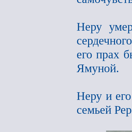
Неру умер
сердечного
его прах б
Ямуной.
Неру и его
семьей Ре