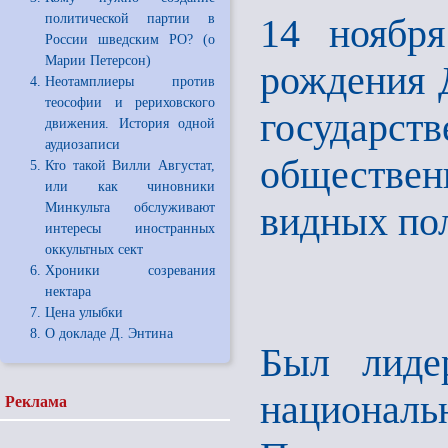
политической партии в
14 ноября
России шведским РО? (о
Марии Петерсон)
рождения 
Неотамплиеры против
теософии и рериховского
государс
движения. История одной
аудиозаписи
обществен
Кто такой Вилли Августат,
или как чиновники
видных пол
Минкульта обслуживают
интересы иностранных
оккультных сект
Хроники созревания
нектара
Цена улыбки
О докладе Д. Энтина
Был лиде
националь
Реклама