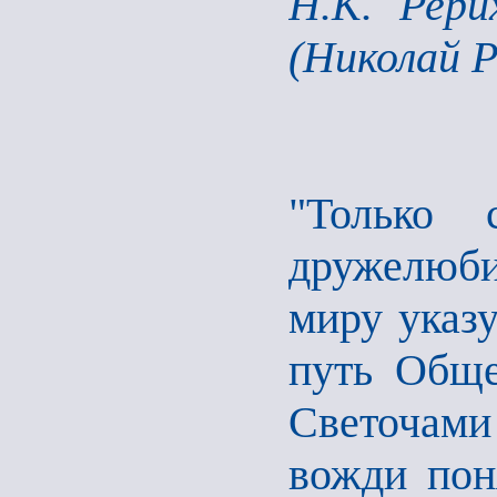
Н.К. Рер
(Николай Р
"Только 
дружелюби
миру указу
путь Обще
Светочами
вожди пон