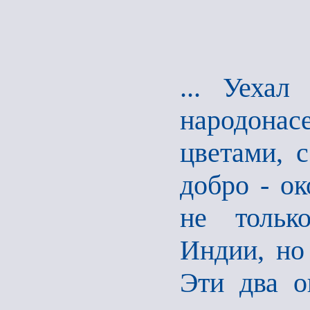
... Уехал
народона
цветами, 
добро - ок
не тольк
Индии, но
Эти два 