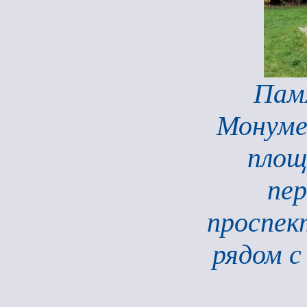
Пам
Монумен
площ
пер
проспек
рядом с