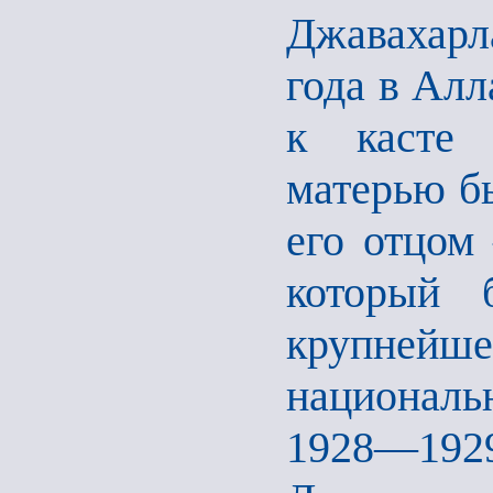
Джавахарл
года в Алл
к касте 
матерью б
его отцом
который 
крупнейше
национал
1928—19