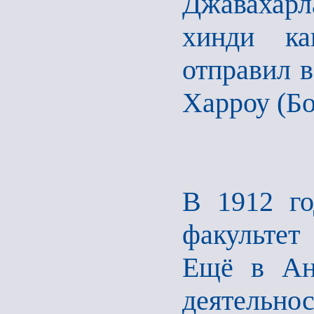
Джавахар
хинди ка
отправил 
Харроу (Б
В 1912 го
факультет
Ещё в Анг
деятельно