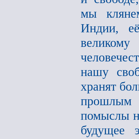
мы кляне
Индии, е
великом
человечес
нашу своб
хранят бол
прошлым п
помыслы н
будущее э