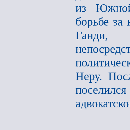
из Южной
борьбе за
Ганди,
непосре
политиче
Неру. Пос
поселилс
адвокатско