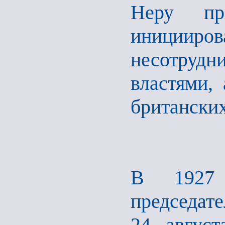
Неру пр
инициир
несотруд
властями,
британских
В 1927
председат
24 август