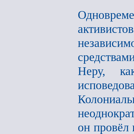
Одновре
активис
независим
средствами
Неру, к
исповедо
Колониал
неоднокра
он провёл 