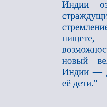
Индии оз
страждущи
стремлен
нищете
возможно
новый ве
Индии — д
её дети."