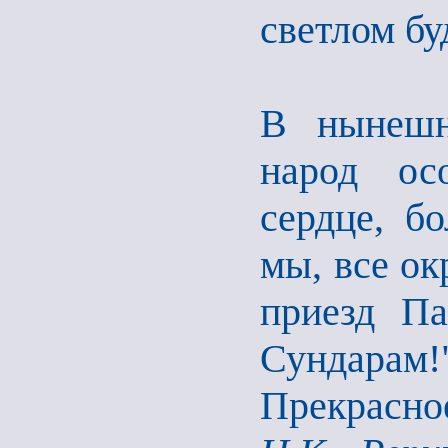
светлом б
В нынешн
народ ос
сердце, б
мы, все о
приезд Па
Сундарам
Прекрасное