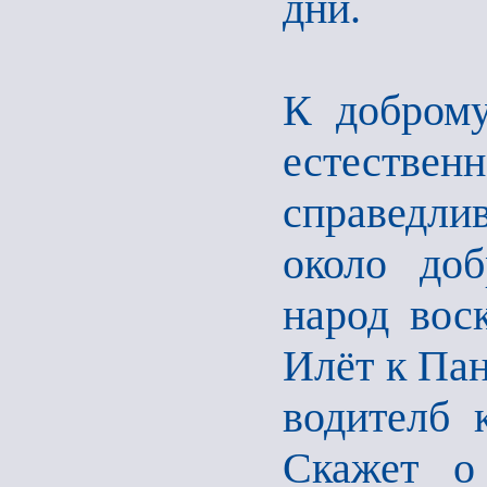
дни.
К доброму
естест
справедли
около доб
народ воск
Илёт к Пан
водителб 
Скажет о