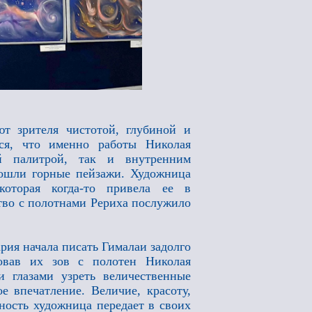
т зрителя чистотой, глубиной и
тся, что именно работы Николая
й палитрой, так и внутренним
вошли горные пейзажи. Художница
которая когда-то привела ее в
тво с полотнами Рериха послужило
рия начала писать Гималаи задолго
вовав их зов с полотен Николая
 глазами узреть величественные
е впечатление. Величие, красоту,
ьность художница передает в своих