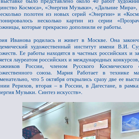
выставке было представлено около 40 работ художни
инство Космоса», «Энергия Музыки», «Дальние Мира»,
есколько полотен из новых серий «Энергии» и «Косм
спонировалось несколько картин из серии «Прозр
ожницы, которые прекрасно дополнили ее работы.
ия Иванова родилась и живет в Москве. Она законч
демический художественный институт имени В.И. Су
ожеств. Ее работы находятся в частных российских и 
яется лауреатом российских и международных конкурсов
дожников России, членом Русского Космического 
дожественного союза. Мария Работает в технике м
менательно, что 5 октября открылись сразу две ее выста
нии Рерихов, вторая – в России, в Дагестане, в рамк
ергия Музыки. Синтез искусств».