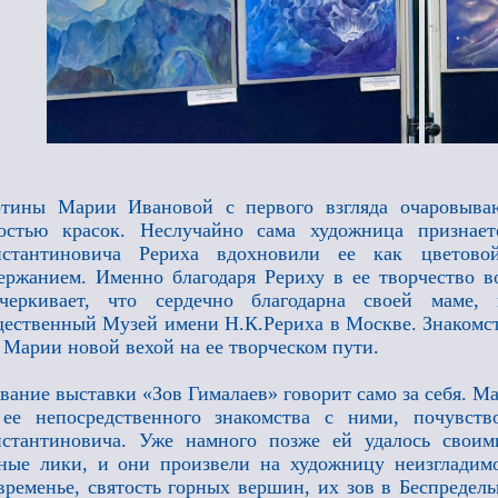
тины Марии Ивановой с первого взгляда очаровываю
костью красок. Неслучайно сама художница признае
нстантиновича Рериха вдохновили ее как цветово
ержанием. Именно благодаря Рериху в ее творчество 
дчеркивает, что сердечно благодарна своей маме, 
ественный Музей имени Н.К.Рериха в Москве. Знакомс
 Марии новой вехой на ее творческом пути.
вание выставки «Зов Гималаев» говорит само за себя. Ма
 ее непосредственного знакомства с ними, почувст
стантиновича. Уже намного позже ей удалось своими
ные лики, и они произвели на художницу неизгладимо
временье, святость горных вершин, их зов в Беспредел