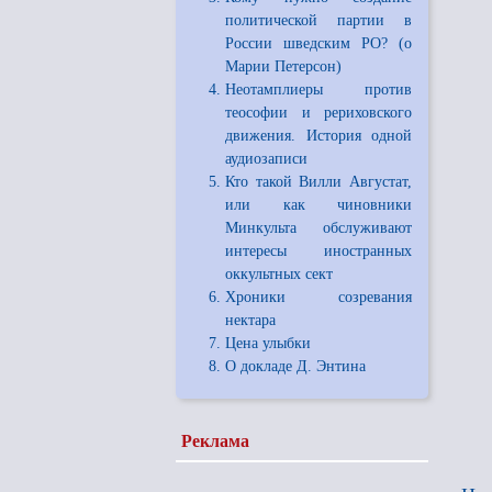
политической партии в
России шведским РО? (о
Марии Петерсон)
Неотамплиеры против
теософии и рериховского
движения. История одной
аудиозаписи
Кто такой Вилли Августат,
или как чиновники
Минкульта обслуживают
интересы иностранных
оккультных сект
Хроники созревания
нектара
Цена улыбки
О докладе Д. Энтина
Реклама