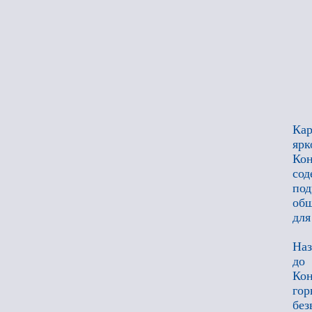
Кар
яр
Ко
сод
по
общ
для
Наз
до
Кон
гор
без