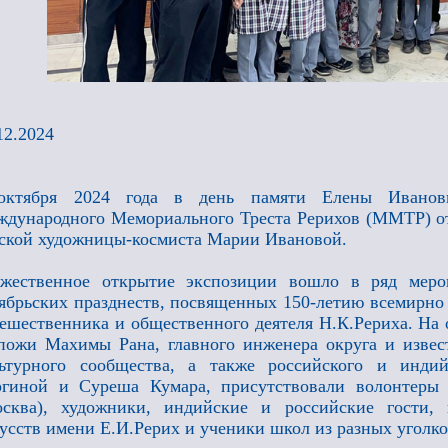
12.2024
октября 2024 года в день памяти Елены Иванов
дународного Мемориального Треста Рерихов (ММТР) от
ской художницы-космиста Марии Ивановой.
ржественное открытие экспозиции вошло в ряд меро
ябрьских празднеств, посвященных 150-летию всемирно 
ешественника и общественного деятеля Н.К.Рериха. На 
пожи Махимы Рана, главного инженера округа и извес
льтурного сообщества, а также российского и инд
ргиной и Суреша Кумара, присутствовали волонтеры
осква), художники, индийские и российские гости,
усств имени Е.И.Рерих и ученики школ из разных уголко