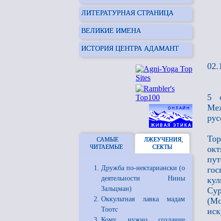
ЛИТЕРАТУРНАЯ СТРАНИЦА
ВЕЛИКИЕ ИМЕНА
ИСТОРИЯ ЦЕНТРА АДАМАНТ
02.
5 
Меж
рус
То
САМЫЕ
ЛЖЕУЧЕНИЯ,
ЧИТАЕМЫЕ
СЕКТЫ
окт
пут
Дружба по-нектариански (о
гос
деятельности Нины
ку
Зальцман)
Су
Оккультная лавка мадам
(М
Тоотс
иск
Кому нужно создание