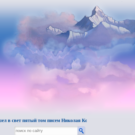
 пятый том писем Николая Константиновича Рериха.
"Бе