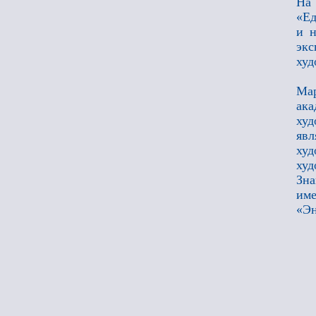
На 
«Ед
и н
эк
худ
Мар
ака
худ
явл
ху
ху
Зна
име
«Эн