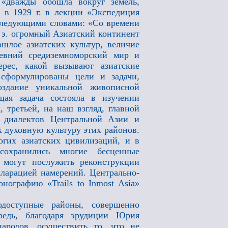
 «дважды обошла вокруг земель,
 в 1929 г. в лекции «Экспедиция
следующими словами: «Со времени
. э. огромный Азиатский континент
шлое азиатских культур, величие
евний средиземноморский мир и
ерес, какой вызывают азиатские
 сформулированы цели и задачи,
оздание уникальной живописной
ая задача состояла в изучении
 третьей, на наш взгляд, главной
и диалектов Центральной Азии и
 духовную культуру этих районов.
гих азиатских цивилизаций, и в
охранились многие бесценные
 могут послужить реконструкции
кларацией намерений. Центрально-
ографию «Trails to Inmost Asia»
одоступные районы, совершенно
редь, благодаря эрудиции Юрия
ародов, осуществить то, что не