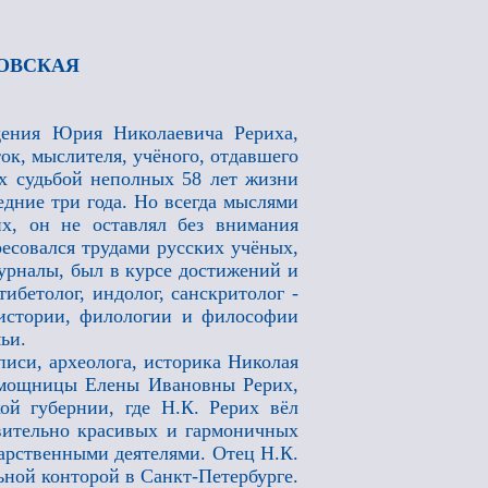
КОВСКАЯ
ждения Юрия Николаевича Рериха,
ок, мыслителя, учёного, отдавшего
ых судьбой неполных 58 лет жизни
дние три года. Но всегда мыслями
, он не оставлял без внимания
ресовался трудами русских учёных,
журналы, был в курсе достижений и
ибетолог, индолог, санскритолог -
 истории, филологии и философии
ьи.
иси, археолога, историка Николая
помощницы Елены Ивановны Рерих,
кой губернии, где Н.К. Рерих вёл
ивительно красивых и гармоничных
арственными деятелями. Отец Н.К.
ной конторой в Санкт-Петербурге.