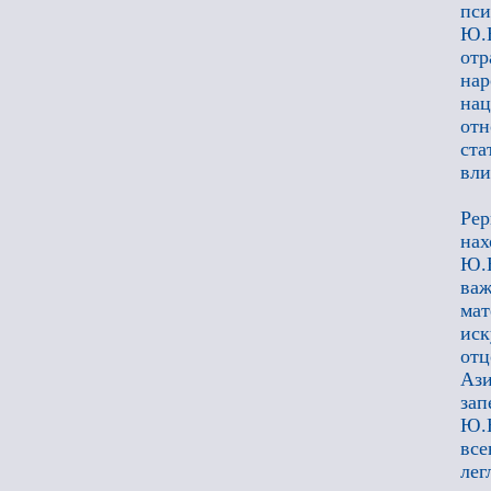
пси
Ю.Н
отр
нар
нац
отн
ста
вли
Рер
нах
Ю.Н
ва
мат
иск
отц
Ази
зап
Ю.Н
все
лег