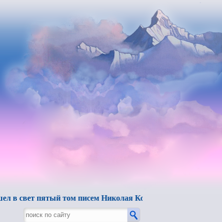
ет пятый том писем Николая Константиновича Рериха.
"Б