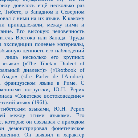
иху довелось ещё несколько раз
е, Тибете, в Западном и Северном
овал с ними на их языке. К какому
ни принадлежали, между ними и
ание. Его высокую человечность
витель Востока или Запада. Труды
я экспедиции полевые материалы,
избывную ценность его наблюдений
ь лишь несколько его крупных
 языка» («The Tibetan Dialect of
ральный диалект)» («Textbook of
ие Амдо» («Le Parler de l'Amdo»).
а французском языке в Риме. С
оженными по-русски, Ю.Н. Рерих
нала «Советское востоковедение»
тский язык» (1961).
 тибетским языками, Ю.Н. Рерих
язей между этими языками. Его
е, которые он связывал с приходом
н демонстрировал фонетическое
ношению. Он выявил и характер