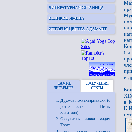
Ма
ЛИТЕРАТУРНАЯ СТРАНИЦА
пра
Мус
ВЕЛИКИЕ ИМЕНА
пол
на 
ИСТОРИЯ ЦЕНТРА АДАМАНТ
нап
на
Кон
бы
про
чле
при
и др
САМЫЕ
ЛЖЕУЧЕНИЯ,
ЧИТАЕМЫЕ
СЕКТЫ
Кон
XIX
Дружба по-нектариански (о
в М
деятельности Нины
К.
Зальцман)
пу
Оккультная лавка мадам
Тоотс
Кому нужно создание