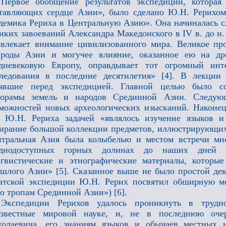
Первое обобщение результатов экспедиции, которая
тавляющих сердце Азии», было сделано Ю.Н. Рерихом
демика Рериха в Центральную Азию». Она начиналась 
иких завоеваний Александра Македонского в IV в. до н
влекает внимание цивилизованного мира. Великое про
ироды Азии и могучее влияние, оказанное ею на др
едневековую Европу, оправдывает тот огромный инт
ледования в последние десятилетия» [4]. В лекции
оявшие перед экспедицией. Главной целью было с
норамы земель и народов Срединной Азии. Следующ
можностей новых археологических изысканий. Наконец,
я Ю.Н. Рериха задачей «являлось изучение языков 
ирание большой коллекции предметов, иллюстрирующих
тральная Азия была колыбелью и местом встречи мно
уднодоступных горных долинах до наших дней с
гвистические и этнографические материалы, которые
шлого Азии» [5]. Сказанное выше не было простой де
атской экспедиции Ю.Н. Рерих посвятил обширную мон
о тропам Срединной Азии») [6].
Экспедиции Рерихов удалось проникнуть в трудн
известные мировой науке, и, не в последнюю оче
олаевича, его знаниям языков и обычаев местных н