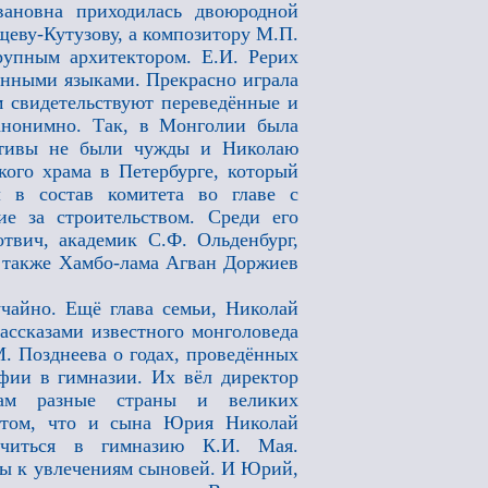
ановна приходилась двоюродной
еву-Кутузову, а композитору М.П.
упным архитектором. Е.И. Рерих
анными языками. Прекрасно играла
м свидетельствуют переведённые и
анонимно. Так, в Монголии была
мотивы не были чужды и Николаю
кого храма в Петербурге, который
л в состав комитета во главе с
е за строительством. Среди его
твич, академик С.Ф. Ольденбург,
а также Хамбо-лама Агван Доржиев
чайно. Ещё глава семьи, Николай
ассказами известного монголоведа
. Позднеева о годах, проведённых
фии в гимназии. Их вёл директор
кам разные страны и великих
в том, что и сына
Юрия Николай
учиться в гимназию К.И. Мая.
ы к увлечениям сыновей. И Юрий,