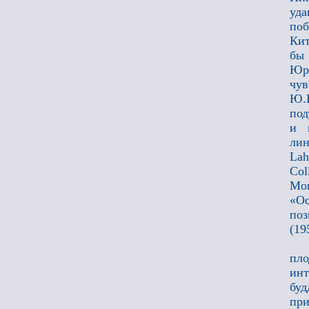
уда
поб
Кит
бы
Юр
чув
Ю.Н
под
и 
лин
Lah
Col
Мо
«О
поз
(19
пл
инт
бу
пр