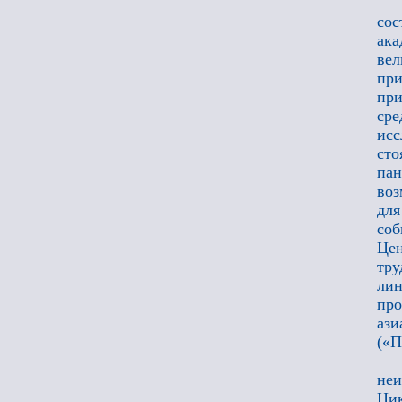
сос
ака
вел
при
пр
ср
исс
ст
па
воз
дл
соб
Цен
тр
лин
про
ази
(«П
не
Ник