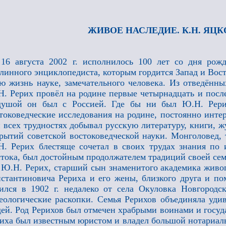
ЖИВОЕ НАСЛЕДИЕ. К.Н. ЯЦ
16 августа 2002 г. исполнилось 100 лет со дня ро
линного энциклопедиста, которым гордится Запад и Вост
ю жизнь науке, замечательного человека. Из отведённ
. Рерих провёл на родине первые четырнадцать и после
душой он был с Россией. Где бы ни был Ю.Н. Рерих
токоведческие исследования на родине, постоянно инте
 всех трудностях добывал русскую литературу, книги, 
рытий советской востоковедческой науки. Монголовед, т
. Рерих блестяще сочетал в своих трудах знания по
тока, был достойным продолжателем традиций своей сем
Ю.Н. Рерих, старший сын знаменитого академика живоп
стантиновича Рериха и его жены, близкого друга и 
ился в 1902 г. недалеко от села Окуловка Новгородс
еологические раскопки. Семья Рерихов объединяла уд
ей. Род Рерихов был отмечен храбрыми воинами и госуд
иха был известным юристом и владел большой нотариаль