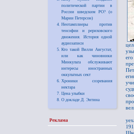
политической партии в
России шведским РО? (о
Марии Петерсон)
Неотамплиеры против
теософии и рериховского
движения. История одной
аудиозаписи
цел
Кто такой Вилли Августат,
узы
или как чиновники
его
Минкульта обслуживают
пре
интересы иностранных
Пе
оккультных сект
еги
Хроники созревания
учи
нектара
суд
Цена улыбки
сво
О докладе Д. Энтина
про
вел
уех
Реклама
191
Шко