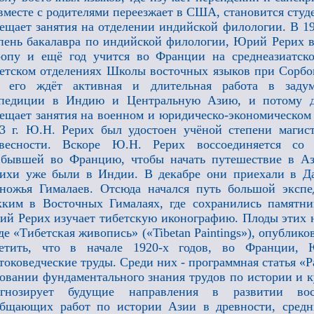
вместе с родителями переезжает в США, становится студ
ещает занятия на отделении индийской филологии. В
19
пень бакалавра по индийской филологии, Юрий Рерих в
опу и ещё год учится во Франции на среднеазиатск
етском отделениях Школы восточных языков при Сорбон
о его ждёт активная и длительная работа в заду
спедиции в Индию и Центральную Азию, и потому д
ещает занятия на военном и юридическо-экономическом 
3 г. Ю.Н. Рерих был удостоен учёной степени магис
овесности. Вскоре Ю.Н. Рерих воссоединяется со 
бывшей во Францию, чтобы начать путешествие в Аз
ихи уже были в Индии. В декабре они приехали в Да
ножья Гималаев. Отсюда начался путь большой экспе
ким в Восточных Гималаях, где сохранились памятни
й Рерих изучает тибетскую иконографию. Плоды этих 
де «Тибетская живопись» («Tibetan Paintings»), опублико
метить, что в начале 1920-х годов, во Франции,
токоведческие труды. Среди них - программная статья «Р
овании фундаментального знания трудов по истории и к
огнозирует будущие направления в развитии вост
бщающих работ по истории Азии в древности, средни