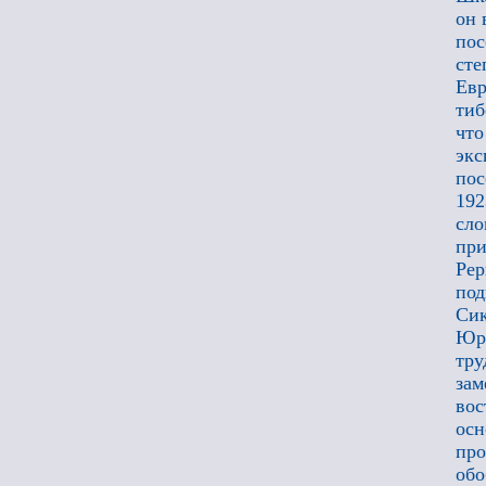
он 
пос
сте
Евр
тиб
чт
эк
пос
192
сл
при
Рер
под
Сик
Юри
тру
за
вос
осн
пр
обо