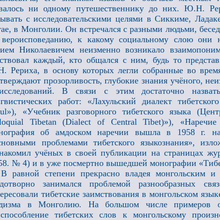
валось ни одному путешественнику до них. Ю.Н. Рер
ывать с исследовательскими целями в Сиккиме, Ладак
ае, в Монголии. Он встречался с разными людьми, бесед
 вероисповеданию, к какому социальному слою они 
ием Николаевичем неизменно возникало взаимопоним
ствовал каждый, кто общался с ним, будь то предста
. Рериха, в основу которых легли собранные во врем
тверждают прозорливость, глубокие знания учёного, не
исследований. В связи с этим достаточно назват
гвистических работ: «Лахульский диалект тибетского
ul»), «Учебник разговорного тибетского языка (Цент
loquial Tibetan (Dialect of Central Tibet)»), «Нареч
нография об амдоском наречии вышла в 1958 г. н
сновными проблемами тибетского языкознания», изл
накомил учёных в своей публикации на страницах жур
58. № 4) и в уже посмертно вышедшей монографии «Тибе
В равной степени прекрасно владея монгольским и
одотворно занимался проблемой разнообразных св
ересовали тибетские заимствования в монгольском язык
ддизма в Монголию. На большом числе примеров о
испособление тибетских слов к монгольскому произ