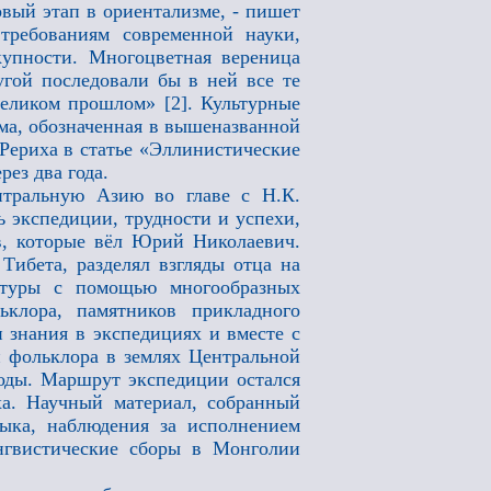
вый этап в ориентализме, - пишет
требованиям современной науки,
купности. Многоцветная вереница
угой последовали бы в ней все те
великом прошлом» [2]. Культурные
ма, обозначенная в вышеназванной
 Рериха в статье «Эллинистические
рез два года.
ентральную Азию во главе с Н.К.
ь экспедиции, трудности и успехи,
ов, которые вёл Юрий Николаевич.
Тибета, разделял взгляды отца на
ьтуры с помощью многообразных
ьклора, памятников прикладного
и знания в экспедициях и вместе с
 фольклора в землях Центральной
лоды. Маршрут экспедиции остался
а. Научный материал, собранный
зыка, наблюдения за исполнением
нгвистические сборы в Монголии