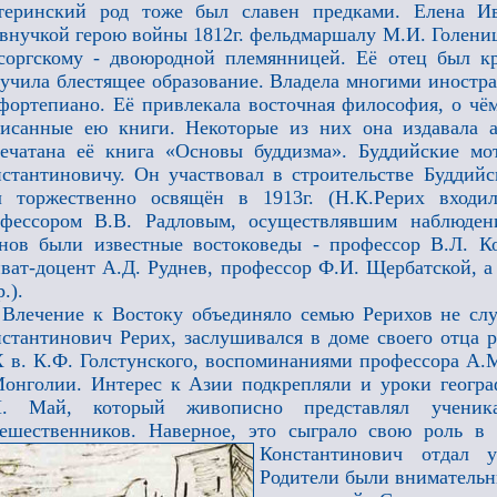
теринский род тоже был славен предками. Елена Ив
внучкой герою войны 1812г. фельдмаршалу М.И. Голенищ
оргскому - двоюродной племянницей. Её отец был кр
учила блестящее образование. Владела многими иностр
фортепиано. Её привлекала восточная философия, о чё
исанные ею книги. Некоторые из них она издавала 
печатана её книга «Основы буддизма». Буддийские 
стантиновичу. Он участвовал в строительстве Буддийс
л торжественно освящён в 1913г. (Н.К.Рерих входи
фессором В.В. Радловым, осуществлявшим наблюдени
нов были известные востоковеды - профессор В.Л. Ко
ват-доцент А.Д. Руднев, профессор Ф.И. Щербатской, 
.).
Влечение к Востоку объединяло семью Рерихов не слу
стантинович Рерих, заслушивался в доме своего отца р
 в. К.Ф. Голстунского, воспоминаниями профессора А.М
онголии. Интерес к Азии подкрепляли и уроки геогра
И. Май, который живописно представлял учени
тешественников. Наверное, это сыграло свою роль 
Константинович отдал 
Родители были внимательн