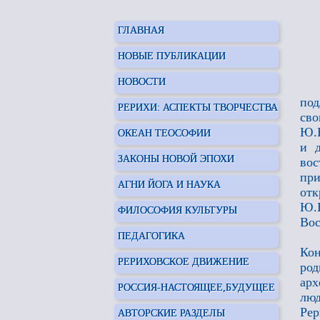
ГЛАВНАЯ
НОВЫЕ ПУБЛИКАЦИИ
НОВОСТИ
под
РЕРИХИ: АСПЕКТЫ ТВОРЧЕСТВА
сво
Ю.Н
ОКЕАН ТЕОСОФИИ
и 
ЗАКОНЫ НОВОЙ ЭПОХИ
вос
при
АГНИ ЙОГА И НАУКА
отк
Ю.Н
ФИЛОСОФИЯ КУЛЬТУРЫ
Вос
ПЕДАГОГИКА
Кон
РЕРИХОВСКОЕ ДВИЖЕНИЕ
род
арх
РОССИЯ-НАСТОЯЩЕЕ,БУДУЩЕЕ
люд
Рер
АВТОРСКИЕ РАЗДЕЛЫ