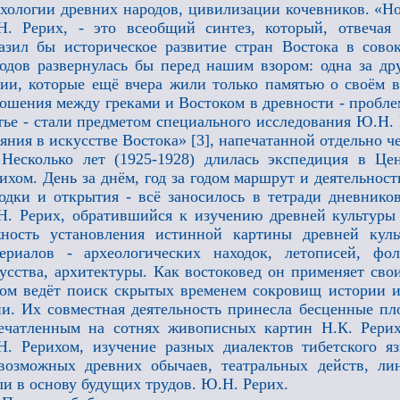
хологии древних народов, цивилизации кочевников. «Но
. Рерих, - это всеобщий синтез, который, отвечая 
азил бы историческое развитие стран Востока в сово
одов развернулась бы перед нашим взором: одна за др
ии, которые ещё вчера жили только памятью о своём 
ошения между греками и Востоком в древности - пробле
тье - стали предметом специального исследования Ю.Н.
яния в искусстве Востока» [3], напечатанной отдельно че
Несколько лет (1925-1928) длилась экспедиция в Ц
ихом. День за днём, год за годом маршрут и деятельност
одки и открытия - всё заносилось в тетради дневник
. Рерих, обратившийся к изучению древней культуры 
жность установления истинной картины древней кул
ериалов - археологических находок, летописей, фол
усства, архитектуры. Как востоковед он применяет сво
ом ведёт поиск скрытых временем сокровищ истории и
и. Их совместная деятельность принесла бесценные п
ечатленным на сотнях живописных картин Н.К. Рерих
. Рерихом, изучение разных диалектов тибетского я
возможных древних обычаев, театральных действ, ли
ли в основу будущих трудов. Ю.Н. Рерих.