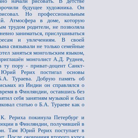
но начали рисовать. В детстве
орочили будущее художника. Он
рисовал. Но профессиональным
ий. Атмосфера в доме, которую
ым трудом родители, не позволяла
дневно заниматься, прислушиваться
ресам и увлечениям. В своей
сына связывали не только семейные
тел заняться монгольским языком,
приглашён монголист А.Д. Руднев,
в ту пору - приват-доцент Санкт-
ы Юрий Рерих постигал основы
Б.А. Тураева. Добрую память об
исьмах из Индии он справлялся о
о время в Финляндии, оставшись без
вятил себя занятиям музыкой и был
овал статью о Б.А. Тураеве как о
.К. Рериха покинула Петербург и
олюции в Финляндии, получившей в
дон. Там Юрий Рерих поступает в
ит. После окончания второго курса