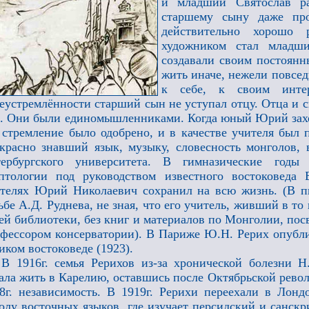
и младший Святослав ра
старшему сыну даже пр
действительно хорошо 
художником стал младш
создавали своим постоянн
жить иначе, нежели повсе
к себе, к своим инте
еустремлённости старший сын не уступал отцу. Отца и 
. Они были единомышленниками. Когда юный Юрий захо
 стремление было одобрено, и в качестве учителя был 
красно знавший язык, музыку, словесность монголов, 
тербургского университета. В гимназические год
птологии под руководством известного востоковеда 
телях Юрий Николаевич сохранил на всю жизнь. (В п
ьбе А.Д. Руднева, не зная, что его учитель, живший в т
ей библиотеки, без книг и материалов по Монголии, пос
фессором консерватории). В Париже Ю.Н. Рерих опублик
иком востоковеде (1923).
В 1916г. семья Рерихов из-за хронической болезни Н
ала жить в Карелию, оставшись после Октябрьской рев
8г. независимость. В 1919г. Рерихи переехали в Лон
лу восточных языков, где изучает персидский и санскр