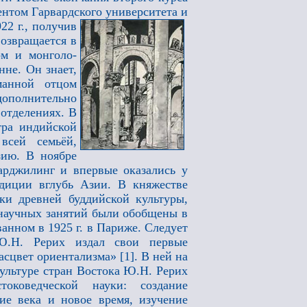
ентом Гарвардского университета и
22 г., получив
озвращается в
ом и монголо-
не. Он знает,
манной отцом
ополнительно
отделениях. В
тра индийской
всей семьёй,
ию. В ноябре
рджилинг и впервые оказались у
диции вглубь Азии. В княжестве
ки древней буддийской культуры,
научных занятий были обобщены в
ванном в 1925 г. в Париже. Следует
 Ю.Н. Рерих издал свои первые
асцвет ориентализма» [1]. В ней на
ультуре стран Востока Ю.Н. Рерих
оковедческой науки: создание
е века и новое время, изучение