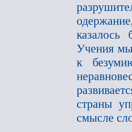
разрушите
одержание
казалось 
Учения мы
к безуми
неравно
развивает
страны уп
смысле сл