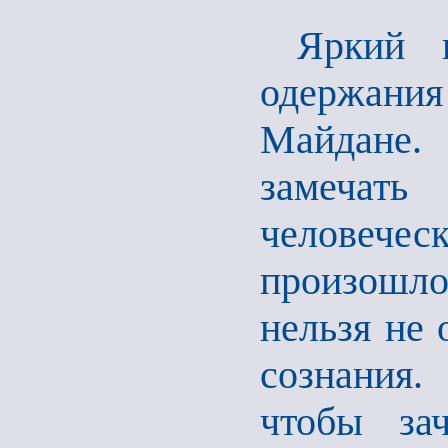
Яркий пр
одержани
Майдане.
замечать
человече
произошло
нельзя не
сознания.
чтобы за