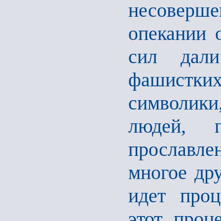
несоверш
опекании 
сил дал
фашистких
символики
людей, 
прославл
многое др
идет проц
этот проц