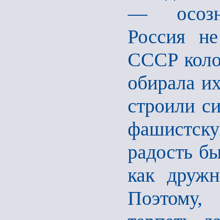
— осозна
Россия не
СССР коло
обирала их
строили си
фашистск
радость б
как дружн
Поэтому,