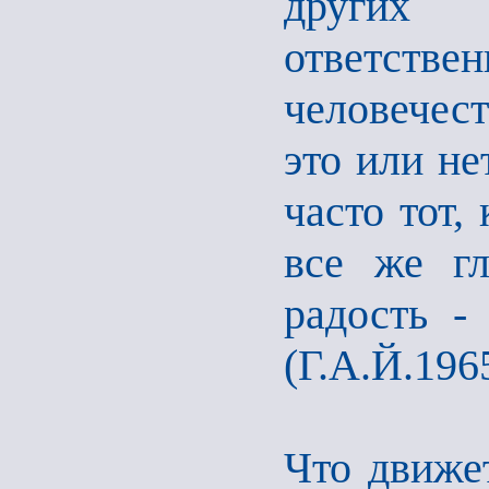
других
ответст
человечест
это или не
часто тот,
все же гл
радость -
(Г.А.Й.1965
Что движе