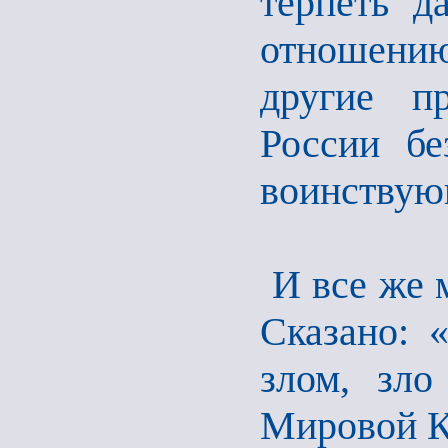
терпеть д
отношению
другие п
России бе
воинствую
И все же м
Сказано: 
злом, зло
Мировой К