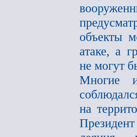
вооруженн
предусма
объекты м
атаке, а 
не могут б
Многие 
соблюдался
на террит
Президен