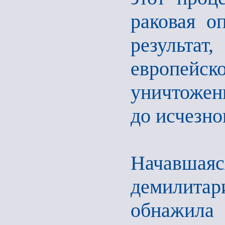
раковая о
результ
европейс
уничтожен
до исчезно
Начавш
демилит
обнажила