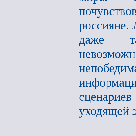
почувство
россияне.
даже та
невозмож
непобе
информац
сценариев
уходящей э