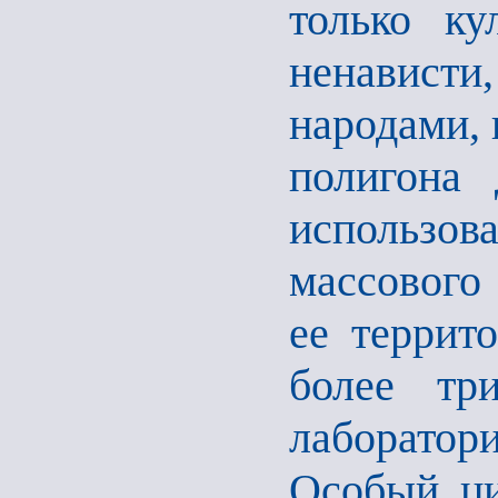
только ку
ненависти
народами, 
полигона 
использо
массового 
ее террит
более тр
лаборатор
Особый ци