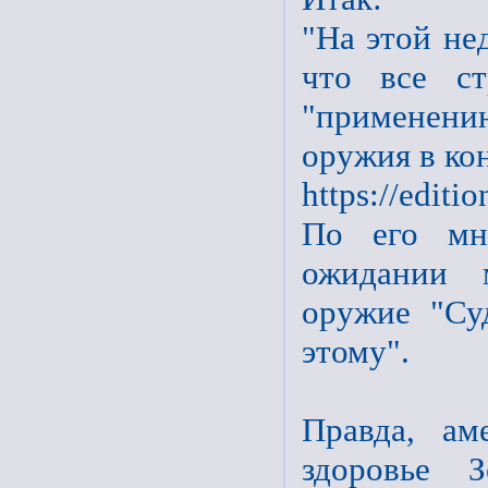
"На этой не
что все с
"применен
оружия в ко
https://editi
По его мн
ожидании м
оружие "Су
этому".
Правда, ам
здоровье З