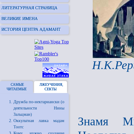
ЛИТЕРАТУРНАЯ СТРАНИЦА
ВЕЛИКИЕ ИМЕНА
ИСТОРИЯ ЦЕНТРА АДАМАНТ
Н.К.Рер
САМЫЕ
ЛЖЕУЧЕНИЯ,
ЧИТАЕМЫЕ
СЕКТЫ
Дружба по-нектариански (о
деятельности Нины
Зальцман)
Знамя М
Оккультная лавка мадам
Тоотс
Кому нужно создание