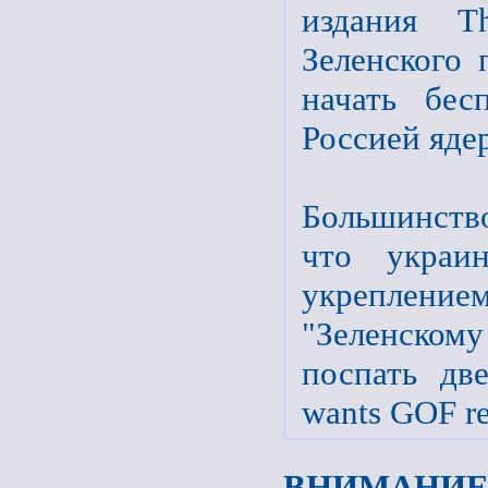
издания T
Зеленского
начать бес
Россией яде
Большинств
что украин
укреплением
"Зеленском
поспать дв
wants GOF re
ВНИМАНИЕ