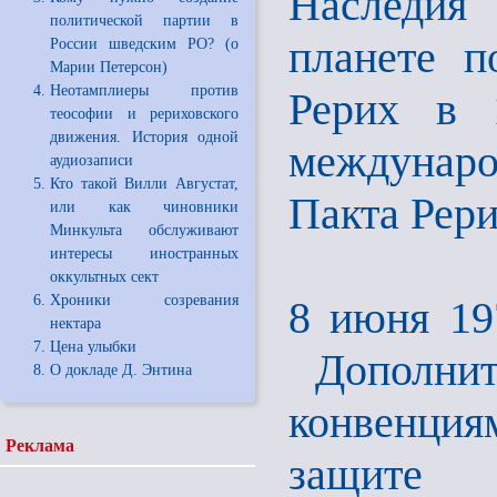
Наследия 
политической партии в
планете п
России шведским РО? (о
Марии Петерсон)
Неотамплиеры против
Рерих в 
теософии и рериховского
движения. История одной
междунаро
аудиозаписи
Кто такой Вилли Августат,
Пакта Рер
или как чиновники
Минкульта обслуживают
интересы иностранных
оккультных сект
Хроники созревания
8 июня 19
нектара
Цена улыбки
Дополнит
О докладе Д. Энтина
конвенци
Реклама
защите