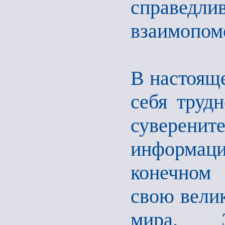
справедли
взаимопом
В настояще
себя труд
сувере
информац
конечном 
свою вели
мира. Э