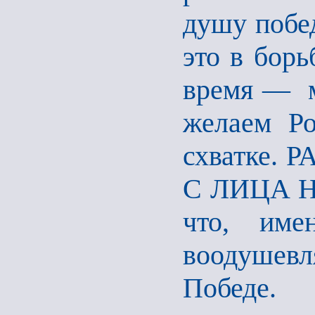
душу побед
это в борь
время — м
желаем Ро
схватке.
С ЛИЦА Н
что, име
воодушевля
Победе.