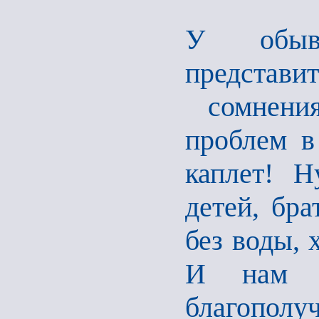
У обыв
представи
сомнения
проблем 
каплет! Н
детей, бра
без воды, 
И нам с
благополу