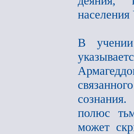
деяния, 
населения
В учении
указывае
Армагеддо
связанног
сознания.
полюс тьм
может скр