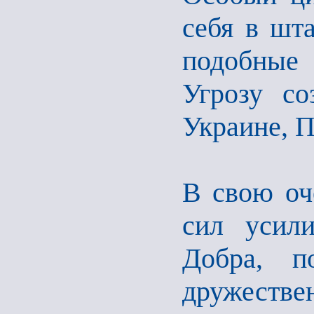
себя в шт
подобные
Угрозу с
Украине, П
В свою оч
сил усил
Добра, п
дружеств