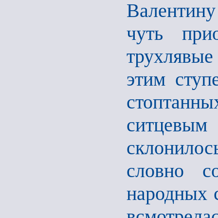
Валентину
чуть прио
трухлявые
этим ступ
стоптанны
ситцевым 
склонилос
словно с
народных с
всмотрела