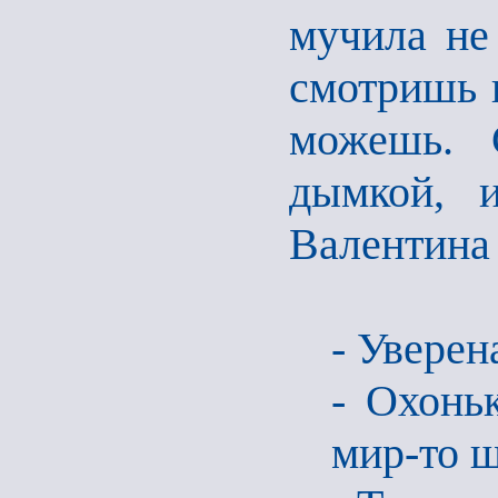
мучила не 
смотришь н
можешь. С
дымкой, 
Валентина
- Уверен
- Охонь
мир-то 