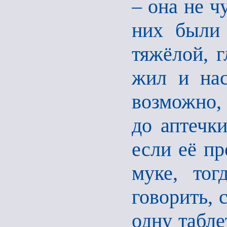
– она не ч
них были 
тяжёлой, г
жил и нас
возможно, 
до аптечки
если её пр
муке, тог
говорить, 
одну табле