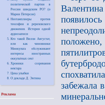
политической партии в
Валентина 
России шведским РО? (о
Марии Петерсон)
появилось
Неотамплиеры против
теософии и рериховского
непреодол
движения. История одной
аудиозаписи
положен
Кто такой Вилли Августат,
или как чиновники
Минкульта обслуживают
пятилитро
интересы иностранных
оккультных сект
бутерброд
Хроники созревания
нектара
спохватил
Цена улыбки
О докладе Д. Энтина
забежала в
минеральн
Реклама