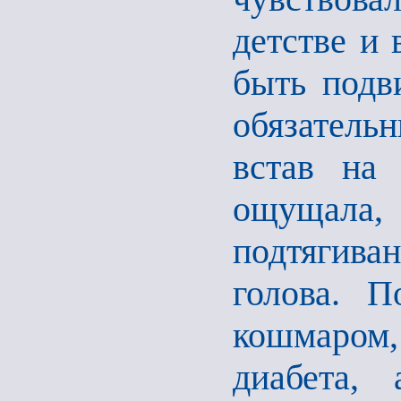
детстве и 
быть подв
обязатель
встав на
ощущала,
подтягива
голова. П
кошмаром, 
диабета,