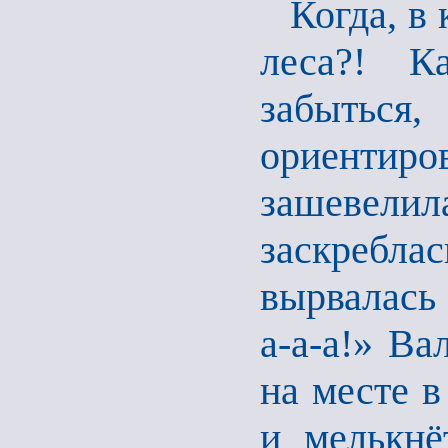
Когда, в
леса?! К
забыться
ориенти
зашевел
заскребла
вырвалась 
а-а-а!» Ва
на месте в
и мелькнё