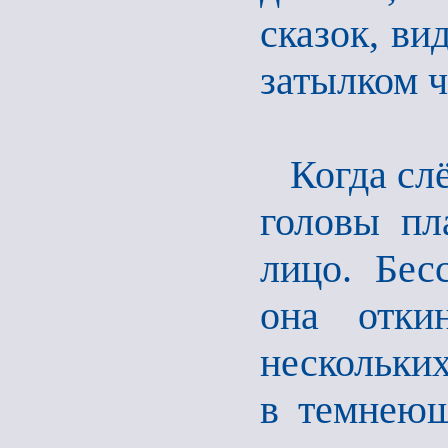
сказок, ви
затылком ч
Когда сл
головы пл
лицо. Бес
она отки
нескольких
в темнеющ