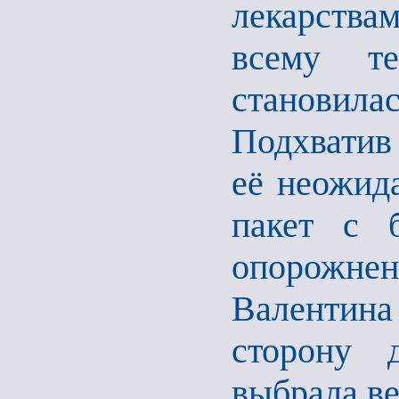
лекарства
всему т
становила
Подхватив 
её неожид
пакет с 
опорожне
Валентина
сторону 
выбрала ве