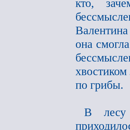
кто, зач
бессмысл
Валентина 
она смогла
бессмыслен
хвостиком 
по грибы.
В лесу 
приходило