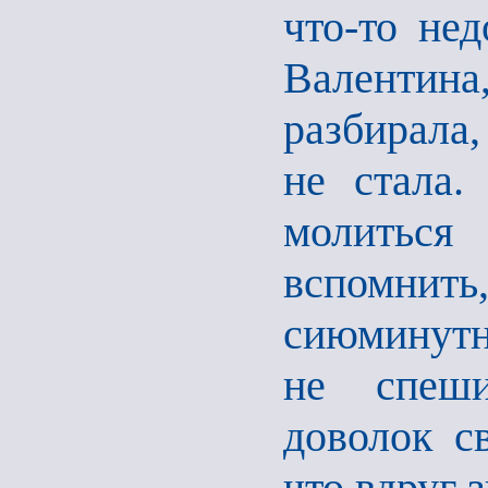
что-то не
Валентина,
разбирала,
не стала.
молиться
вспомнить,
сиюминутн
не спеши
доволок с
что вдруг 