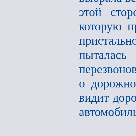
этой сто
которую п
пристальн
пыталась
перезвоно
о дорожно
видит дор
автомобил