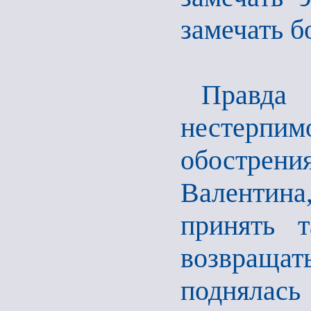
замечать б
Правда
нестерпим
обострени
Валентина,
принять 
возвращат
поднялас