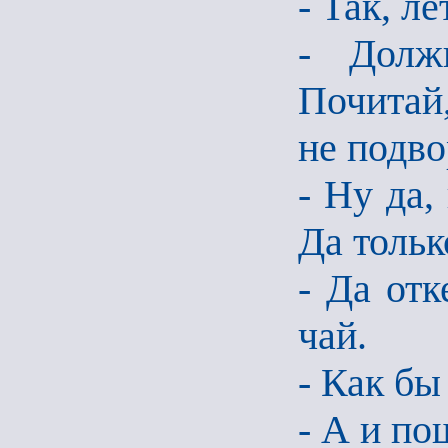
- Так, л
- Долж
Почитай
не подво
- Ну да,
Да тольк
- Да отк
чай.
- Как бы
- А и по