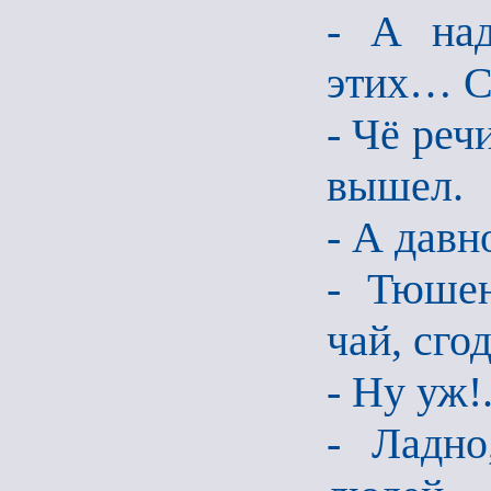
- А на
этих… С 
- Чё реч
вышел.
- А давн
- Тюшен
чай, сго
- Ну уж!.
- Ладно