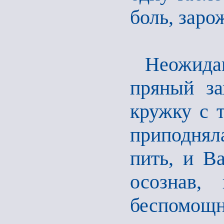
боль, зар
Неожида
пряный за
кружку с 
приподняла
пить, и В
осознав,
беспомощ