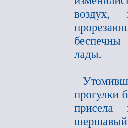
изменились
воздух,
прорезаю
беспечны
лады.
Утомив
прогулки 
присела 
шершавый