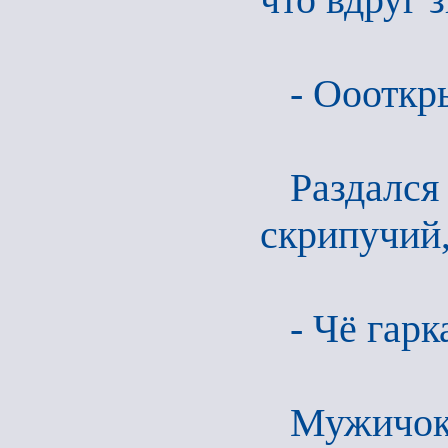
- Оооткр
Раздалс
скрипучий,
- Чё гар
Мужичок