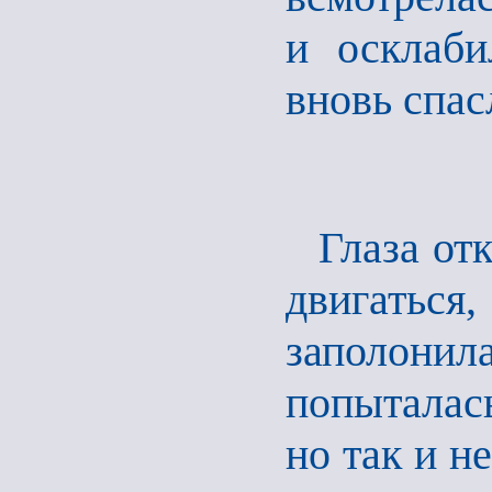
и осклаби
вновь спас
Глаза от
двигаться,
заполон
попыталас
но так и н