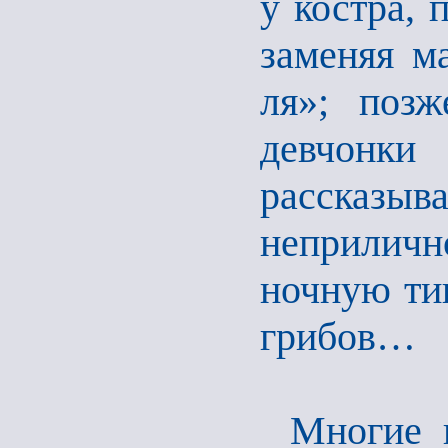
у костра, 
заменяя м
ля»; позж
девчонки
рассказы
неприличн
ночную тиш
грибов…
Многие 