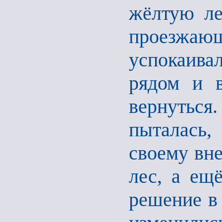
жёлтую ле
проезж
успокаива
рядом и 
вернутьс
пыталась, 
своему вн
лес, а ещё
решение в