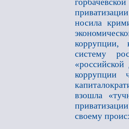
горбачевско
приватизаци
носила крими
экономическо
коррупции, 
систему рос
«российской 
коррупции ч
капиталократ
взошла «туч
приватизаци
своему проис