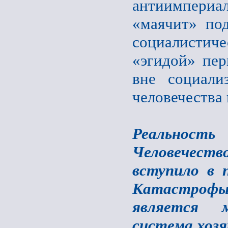
антиимпериа
«маячит» по
социалистич
«эгидой» пер
вне социали
человечества 
Реальност
Человечеств
вступило в 
Катастроф
является м
система хозя