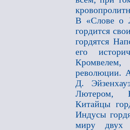
кровопролит
В «Слове о 
гордится сво
гордятся Нап
его истори
Кромвелем
революции. 
Д. Эйзенхау
Лютером, Б
Китайцы гор
Индусы гордя
миру двух и