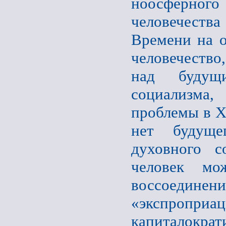
ноосферног
человечеств
Времени на о
человечество
над будущи
социализма,
проблемы в XX
нет будуще
духовного с
человек мо
воссоединени
«экспроприац
капиталокра