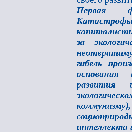
Первая фа
Катастрофы 
капиталисти
за экологи
неотвратимую
гибель прои
основания 
развития 
экологическ
коммунизм
социоприрод
интеллекта и