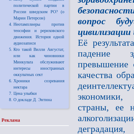
политической партии в
безопасност
России шведским РО? (о
Марии Петерсон)
вопрос буд
Неотамплиеры против
цивилизации 
теософии и рериховского
движения. История одной
Её результат
аудиозаписи
Кто такой Вилли Августат,
падение з
или как чиновники
превышение 
Минкульта обслуживают
интересы иностранных
качества обр
оккультных сект
Хроники созревания
деинтеллекту
нектара
Цена улыбки
экономики, 
О докладе Д. Энтина
страны, ее н
алкоголизац
Реклама
деградац