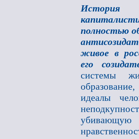
История 
капиталист
полностью об
антисозида
живое в рос
его созидат
системы жи
образование,
идеалы чело
неподкупно
убивающую 
нравственно