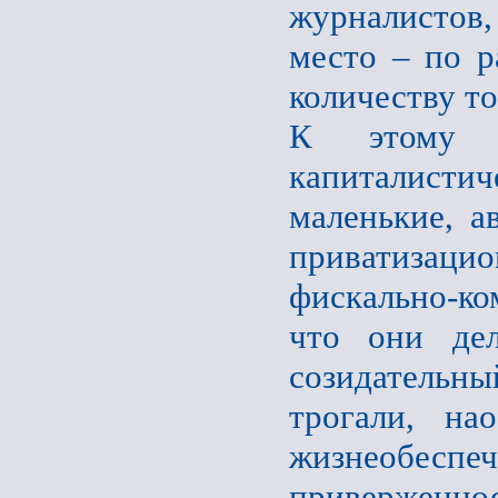
журналистов
место – по р
количеству то
К этому с
капиталист
маленькие, 
приватизац
фискально-ко
что они дел
созидательн
трогали, на
жизнеобеспеч
приверженно