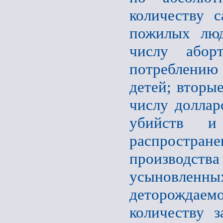
количеству с
пожилых люд
числу абор
потреблению
детей; вторы
числу доллар
убийств и
распростра
производс
усыновлен
деторождае
количеству 