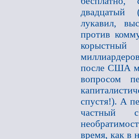
бесплатно,
двадцатый 
лукавил, вы
против комму
корыстный
миллиардеров
после США ме
вопросом п
капиталисти
спустя!). А 
частный 
необратимос
время, как в