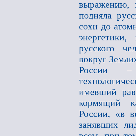
выражению, 
подняла рус
сохи до атом
энергетики,
русского че
вокруг Земли
России –
технологиче
имевший рав
кормящий к
России, «в в
занявших ли
всем, при то