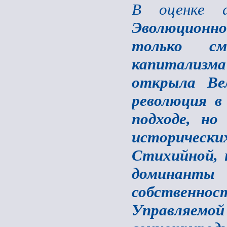
В оценке а
Эволюционно
только см
капитализм
открыла Вел
революция в
подходе, но
историческ
Стихийной, н
доминант
собственно
Управляемой