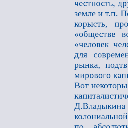
честность, др
земле и т.п. 
корысть, пр
«обществе в
«человек чел
для совреме
рынка, подт
мирового кап
Вот некоторы
капиталист
Д.Владыкин
колониальной
по абсолют