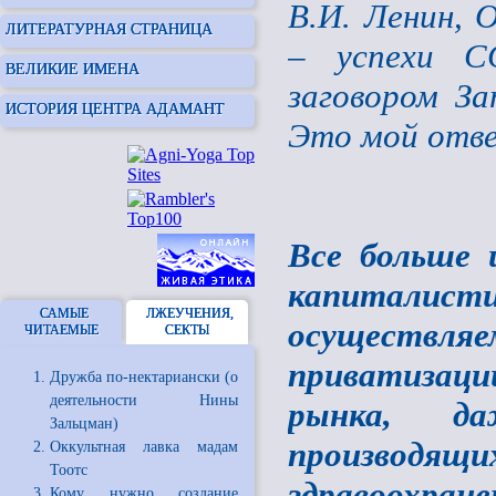
В.И. Ленин, 
ЛИТЕРАТУРНАЯ СТРАНИЦА
– успехи С
ВЕЛИКИЕ ИМЕНА
заговором За
ИСТОРИЯ ЦЕНТРА АДАМАНТ
Это мой отв
Все больше 
капитали
САМЫЕ
ЛЖЕУЧЕНИЯ,
осуществля
ЧИТАЕМЫЕ
СЕКТЫ
приватизаци
Дружба по-нектариански (о
деятельности Нины
рынка, да
Зальцман)
производящих
Оккультная лавка мадам
Тоотс
здравоохра
Кому нужно создание