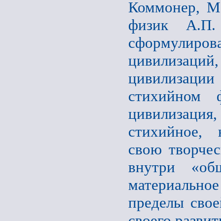
Коммонер, Ме
физик А.П.
сформулиров
цивилизац
цивилизаци
стихийном 
цивилизация,
стихийное, 
свою творче
внутри «об
материальное
пределы свое
своего развит