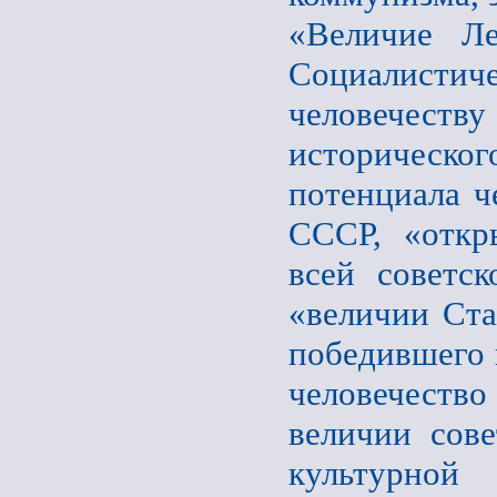
«Величие Л
Социалист
человечеству
историческо
потенциала ч
СССР, «откр
всей советск
«величии Ста
победившего 
человечество 
величии сове
культурной