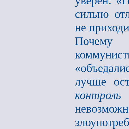
уверен: «Г
сильно от
не приходи
Почему 
коммунист
«объедали
лучше ос
контроль
–
невоз
злоупот