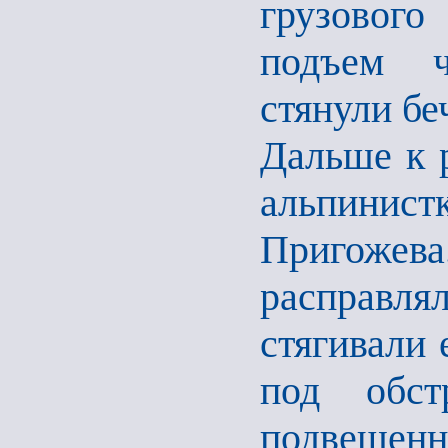
грузового
подъем ч
стянули бе
Дальше к 
альпинист
Пригожев
расправля
стягивали 
под обст
подвешен