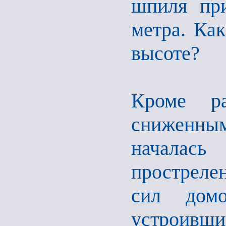
шпиля при
метра. Как
высоте?
Кроме р
сниженным
началас
простреле
сил дом
устроившис