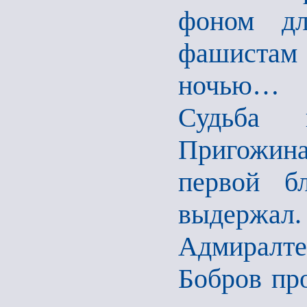
фоном дл
фашистам
ночью…
Судьба г
Пригожина
первой б
выдержал.
Адмиралте
Бобров пр