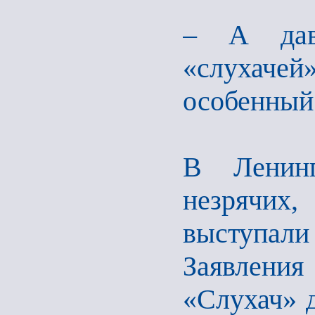
– А дава
«слухаче
особенный
В Ленинг
незрячих
выступали
Заявления
«Слухач» 