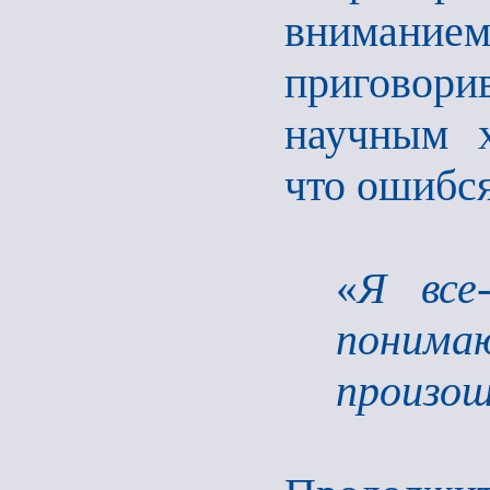
внимани
приговори
научным х
что ошибся
«
Я все
понима
произо