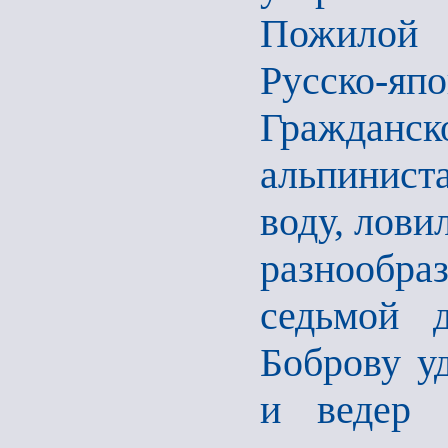
Пожилой 
Русско-я
Гражданс
альпинист
воду, лови
разнообра
седьмой 
Боброву уд
и ведер 