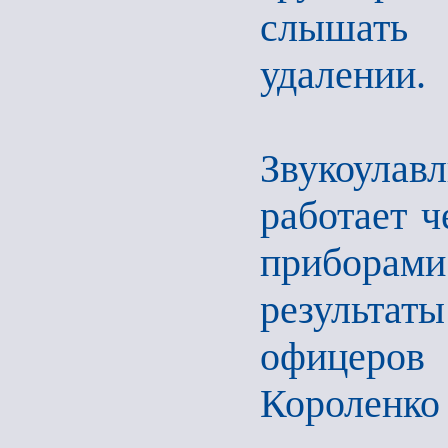
слышать 
удалении.
Звукоулав
работает ч
приборам
результа
офицеров
Короленко