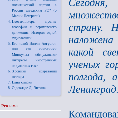
Сегодня
политической партии в
России шведским РО? (о
множеств
Марии Петерсон)
Неотамплиеры против
страну. 
теософии и рериховского
движения. История одной
наложена 
аудиозаписи
Кто такой Вилли Августат,
какой св
или как чиновники
Минкульта обслуживают
интересы иностранных
ученых го
оккультных сект
Хроники созревания
полгода, 
нектара
Цена улыбки
Ленинград
О докладе Д. Энтина
Реклама
Коман