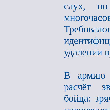
слух, но
многочасо
Требов
идентифиц
удалении 
В армию 
расчёт зв
бойца: зр
поворачи