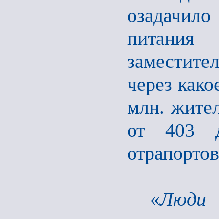
озадачил
питания
заместите
через како
млн. жител
от 403 д
отрапортов
«
Люди 