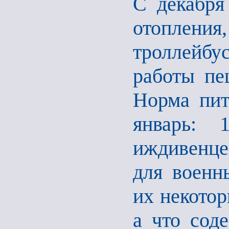
С декабря
отопления
троллейбу
работы пе
Норма пит
январь: 
иждивенце
для военн
их некотор
а что сод