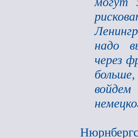
могут 
рисков
Ленинг
надо в
через ф
больше,
войдем 
немецко
Нюрнбергс