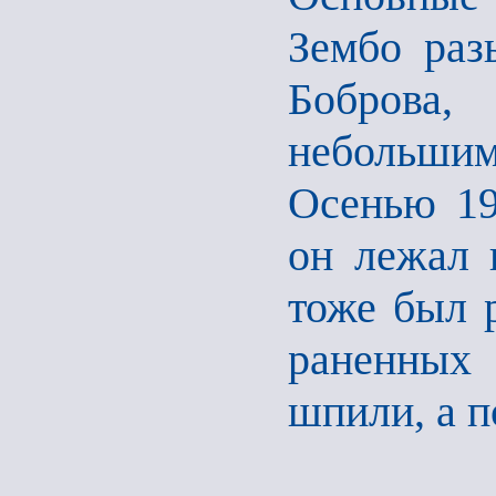
Зембо раз
Боброва
небольш
Осенью 19
он лежал 
тоже был 
раненных 
шпили, а п