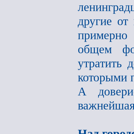
ленинград
другие от 
примерно
общем фо
утратить 
которыми п
А довери
важнейшая
Над город