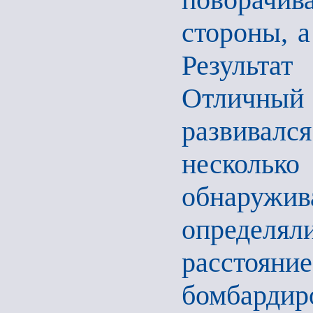
стороны, а
Результа
Отличный
развивалс
несколь
обнаружив
определя
расстояние
бомбардир