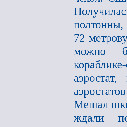
Получила
полтонны,
72-метров
можно б
кораблике
аэростат,
аэростат
Мешал шкв
ждали п