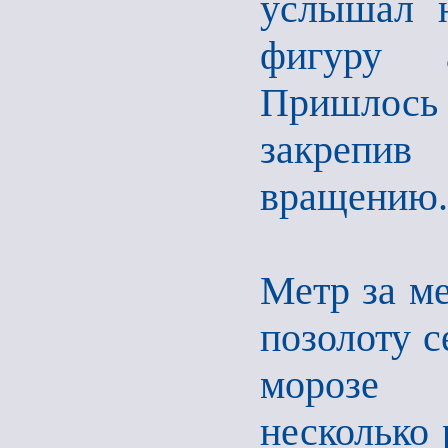
услышал 
фигуру а
Пришлось 
закрепи
вращению.
Метр за м
позолоту с
морозе 
несколько