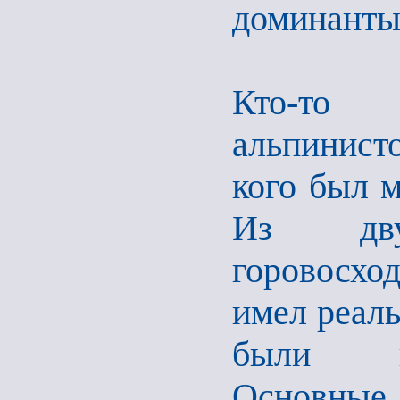
доминанты
Кто-то 
альпинист
кого был 
Из дву
горовосхо
имел реаль
были на
Основные