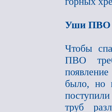
горных хре
Уши ПВО
Чтобы спа
ПВО треб
появление
было, но 
поступили
труб разл