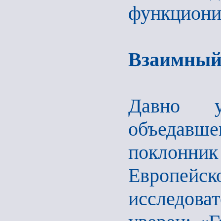
функциони
Взаимный
Давно 
объедавш
поклонник
Европейск
исследов