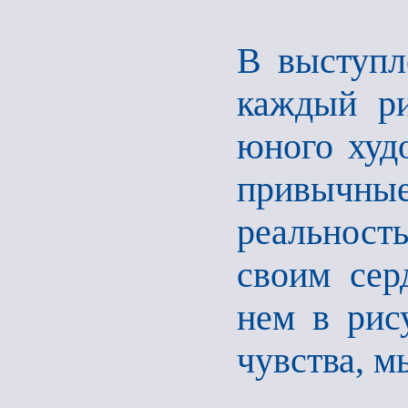
В выступл
каждый ри
юного худ
привычн
реальност
своим сер
нем в рис
чувства, м