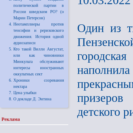
10.03.2022
политической партии в
России шведским РО? (о
Марии Петерсон)
Один из т
Неотамплиеры против
теософии и рериховского
движения. История одной
Пензенск
аудиозаписи
Кто такой Вилли Августат,
городска
или как чиновники
Минкульта обслуживают
наполни
интересы иностранных
оккультных сект
прекрасн
Хроники созревания
нектара
Цена улыбки
призеров
О докладе Д. Энтина
детского р
Реклама