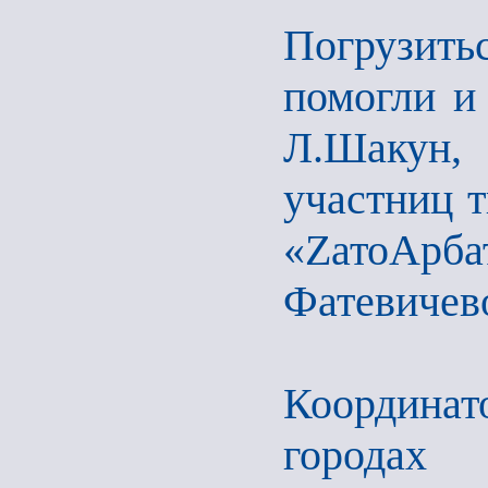
Погрузит
помогли и
Л.Шакун,
участниц 
«ZатоАрба
Фатевичев
Координат
городах