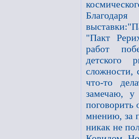
космическог
Благода
выставки:"П
"Пакт Рери
работ поб
детского 
сложности, 
что-то дел
замечаю, у
поговорить о
мнению, за 
никак не по
Ковидом. Но 