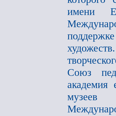
имени Е
Междуна
поддерж
художеств
творческ
Союз педа
академия 
музеев 
Междунаро