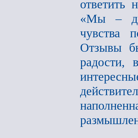
ответить 
«Мы – де
чувства п
Отзывы б
радости, 
интерес
действител
наполнен
размышлен