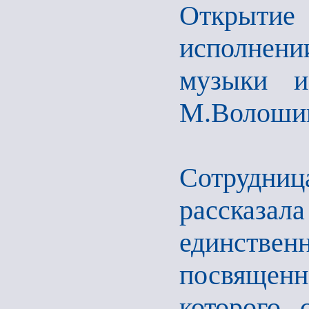
Открытие 
исполнени
музыки и
М.Волошин
Сотрудниц
расска
единствен
посвященн
которого 