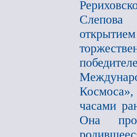
Рериховско
Слепова
открытие
торжеств
победи
Междунар
Космоса», 
часами ран
Она проч
родивше