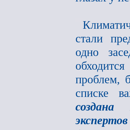
Климатич
стали пре
одно зас
обходится
проблем, б
списке в
создана 
эксперт