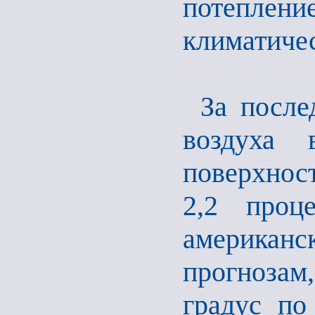
потепле
климатичес
За после
воздуха
поверхнос
2,2 проц
американ
прогнозам,
градус по