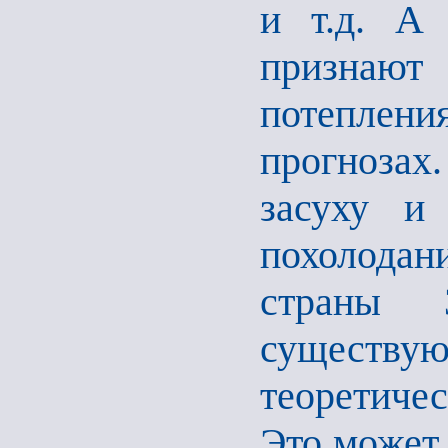
и т.д. А
признаю
потеплен
прогнозах
засуху и
похолодан
страны 
существу
теоретичес
Это может 