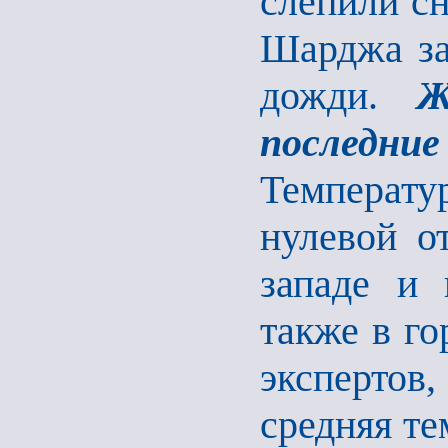
слепили с
Шарджа за
дожди.
Ж
последн
Температ
нулевой о
западе и 
также в го
эксперто
средняя те