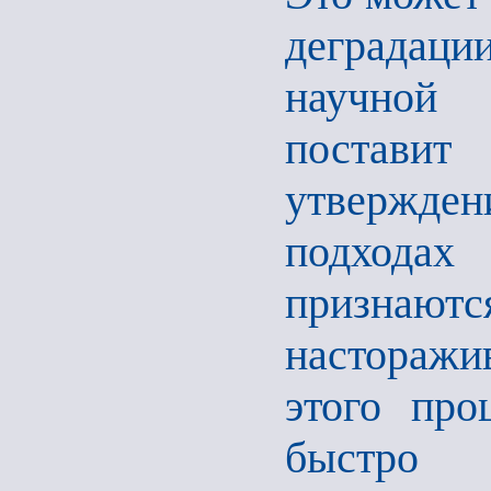
деградац
научной 
постави
утвержде
подходах
признаютс
насторажи
этого про
быстро 