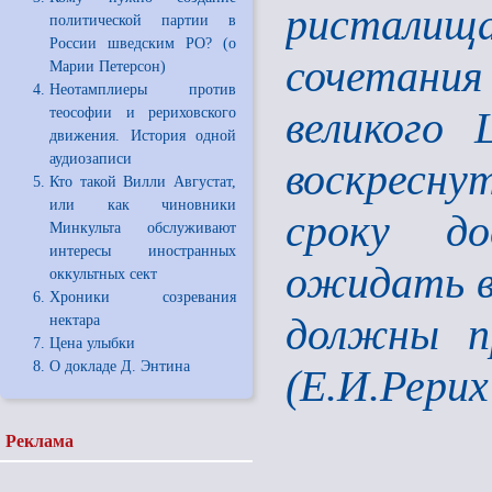
ристалища…
политической партии в
России шведским РО? (о
сочетания
Марии Петерсон)
Неотамплиеры против
великого 
теософии и рериховского
движения. История одной
аудиозаписи
воскресну
Кто такой Вилли Августат,
или как чиновники
сроку д
Минкульта обслуживают
интересы иностранных
ожидать в
оккультных сект
Хроники созревания
должны п
нектара
Цена улыбки
О докладе Д. Энтина
(Е.И.Рерих
Реклама