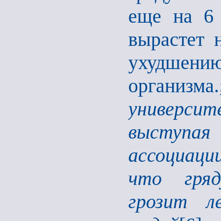
еще на 6 
вырастет 
ухудшени
организма.
универси
выступа
ассоциации
что гряд
грозит л