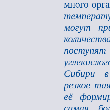
много орг
температу
могут пр
количест
поступя
углекисло
Сибири в
резкое та
её форми
самая бо