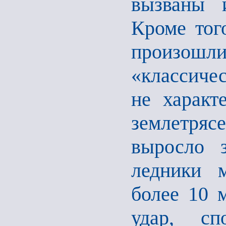
вызваны 
Кроме того
произошли 
«классиче
не характ
землетряс
выросло 
ледники м
более 10 
удар, сп