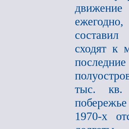
движение
ежегодно,
составил
сходят к 
последни
полуостро
тыс. кв.
побережье
1970-х от