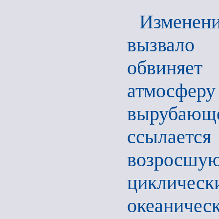
Изменен
вызвало 
обвиняет
атмосфе
вырубаю
ссылается
возросш
циклическ
океаничес