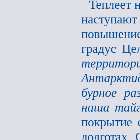
Теплеет 
наступаю
повышение
градус Це
террит
Антаркти
бурное ра
наша тайг
покрытие 
долготах 