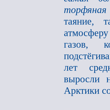
торфяная 
таяние, 
атмосфер
газов, 
подстёгива
лет сред
выросли н
Арктики со