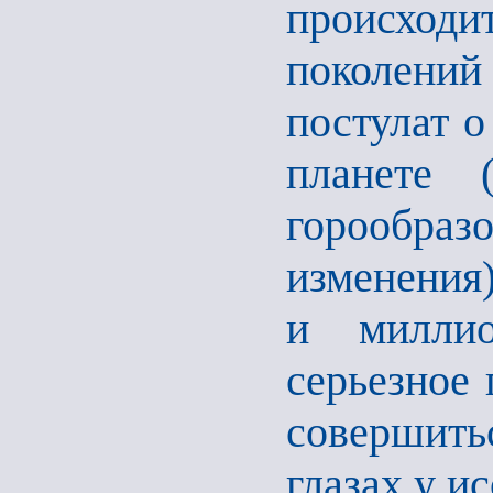
происход
поколени
постулат о
планете 
горообр
изменения)
и милли
серьезное 
совершить
глазах у ис