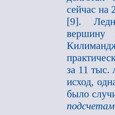
сейчас на 
[9]. Лед
вершину 
Килиманд
практичес
за 11 тыс.
исход, одн
было случи
подсчета