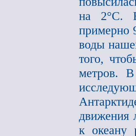
повысилась
на 2°С. 
примерно 
воды нашей
того, что
метров. В
исследующ
Антарктиде
движения 
к океану 