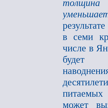
толщина
уменьша
результате
в семи кр
числе в Ян
будет с
наводне
десятиле
питаемых 
может вы