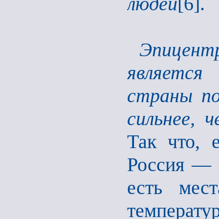
людей
[6].
Эпицент
является
страны по
сильнее, 
Так что, 
Россия — 
есть мест
температу