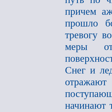
причем аж
прошло бо
тревогу в
меры от
поверхнос
Снег и ле
отражаю
поступающ
начинают т