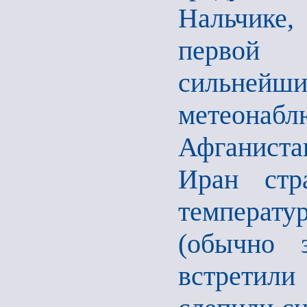
Нальчике
первой 
сильнейш
метеонаб
Афганист
Иран стр
температ
(обычно 
встретили 