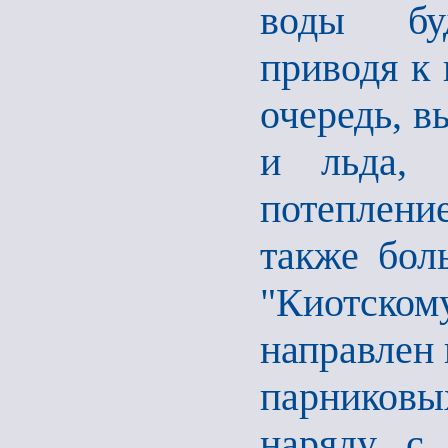
воды буд
приводя к 
очередь, в
и льда, 
потеплен
также бол
"Киотском
направлен 
парников
наряду с 