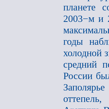
планете с
2003−м и 2
максималь
годы набл
холодной з
средний п
России был
Заполярь
оттепель