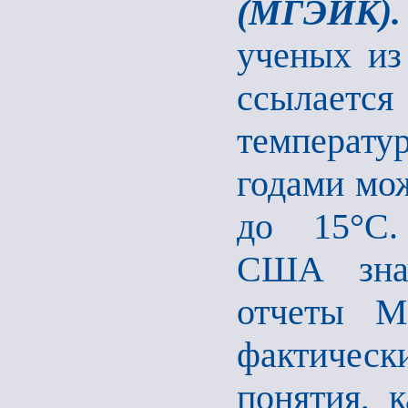
(МГЭИК).
ученых из
ссылается
температ
годами мож
до 15°C.
США знач
отчеты М
фактическ
понятия, 