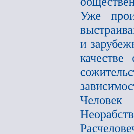
обществе
Уже прои
выстраива
и зарубеж
качестве
сожител
зависимо
Человек
Неорабст
Расчелове