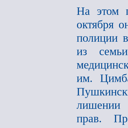
На этом 
октября о
полиции в
из семь
медицинс
им. Цимб
Пушкинс
лишении 
прав. П