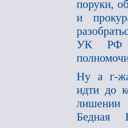
поруки, о
и прокур
разобратьс
УК РФ (
полномочи
Ну а г-ж
идти до к
лишении 
Бедная 