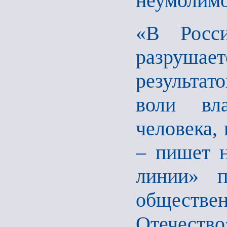
неумолимо
«В Росс
разрушает
результа
воли вл
человека, 
– пишет н
линии» п
обществен
Отечеств