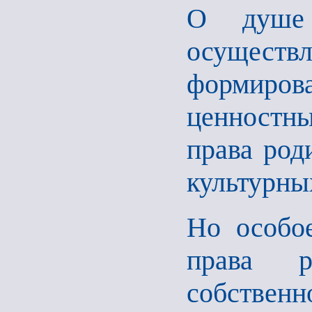
О душе 
осуществл
формиров
ценностны
права род
культурны
Но особо
права р
собств