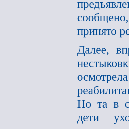
предъявл
сообщено
принято р
Далее, в
нестыков
осмотрела
реабилита
Но та в с
дети у