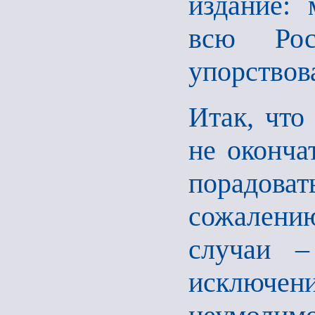
издание: 
всю Рос
упорствова
Итак, что
не оконча
порадов
сожалени
случаи –
исключени