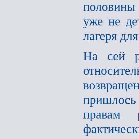
половины 
уже не де
лагеря для
На сей р
относите
возвраще
пришлось 
правам 
фактичес