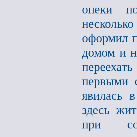
опеки п
несколько
оформил п
домом и н
переехат
первыми 
явилась 
здесь жит
при со