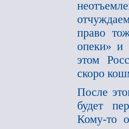
неотъемле
отчуждае
право то
опеки» и 
этом Рос
скоро кош
После это
будет пе
Кому-то о