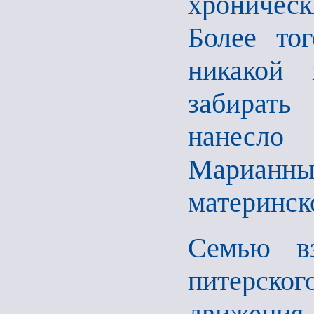
хроническ
Более то
никакой 
забирать
нанесло 
Марианны
материнск
Семью вз
питерско
движения