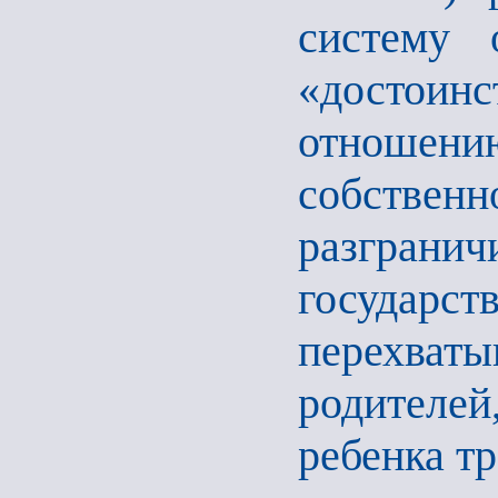
систему 
«достои
отношен
собств
разграни
государс
перехва
родителей
ребенка т