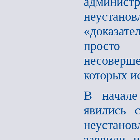
админист
неустанов
«доказат
просто 
несоверш
которых и
В начале
явились 
неустан
заявили, 