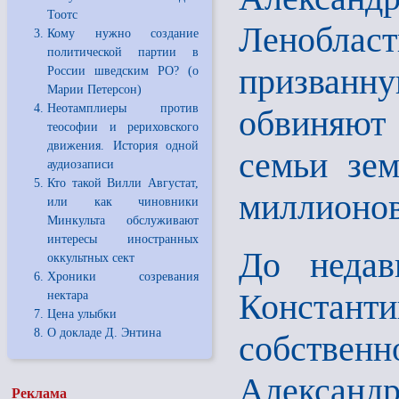
Тоотс
Ленобласт
Кому нужно создание
политической партии в
призванн
России шведским РО? (о
Марии Петерсон)
Неотамплиеры против
обвиняют 
теософии и рериховского
движения. История одной
семьи зем
аудиозаписи
Кто такой Вилли Августат,
миллионов
или как чиновники
Минкульта обслуживают
интересы иностранных
До недав
оккультных сект
Хроники созревания
Констан
нектара
Цена улыбки
О докладе Д. Энтина
собстве
Александр
Реклама