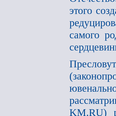
этого соз
редуциро
самого ро
сердцевин
Пресло
(законоп
ювенал
рассмат
KM.RU) р