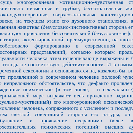
исуща многоуровневая мотивационно-чувственная ст
авнительно низменные и грубые, бессознательные ж
око-одухотворенные, сверхсознательные конституци
овеке, на текущем этапе его духовного становления, 
менная животная (безусловно-инстинктивная) сторона его
валируют проявления бессознательной (безусловно-рефл
ентации, акцентированной, преимущественно, на плотс
особствовало формированию в современной сексо
остоверных представлений, согласно которым прояв
суальности человека этим исчерпывающе выражены и б
 отнюдь не соответствует действительности. И в самом
ременной сексологии и основываются на, казалось бы, в
то проявленной в современном человеке половой чувс
о непреложного обстоятельства, что де-факто проявл
жденные психические (в том числе, - и сексуальные
черпывающей мере выражают весь врожденно заданны
суально-чувственный) его многоуровневой психическо
новления человека, сопряженного с усилением и посл
нем светлой, совестливой стороны его натуры, он
обуждение и проявление несравнимо более в
ерхсознательных психических потенций: высших д