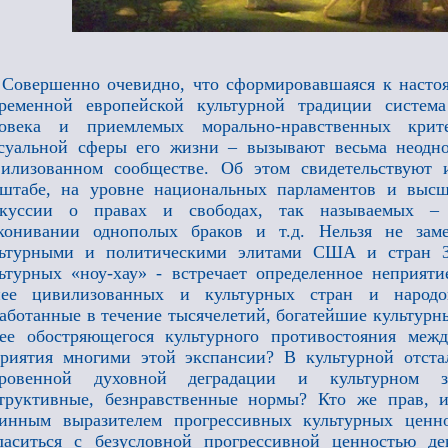
Совершенно очевидно, что сформировавшаяся к насто
ременной европейской культурной традиции система
ловека и приемлемых морально-нравственных кри
суальной сферы его жизни – вызывают весьма неодн
илизованном сообществе. Об этом свидетельствуют 
штабе, на уровне национальных парламентов и высш
скуссии о правах и свободах, так называемых – 
конивании однополых браков и т.д. Нельзя не заме
льтурными и политическими элитами США и стран З
ьтурных «ноу-хау» - встречает определенное неприят
нее цивилизованных и культурных стран и народо
аботанные в течение тысячелетий, богатейшие культурны
ее обостряющегося культурного противостояния меж
риятия многими этой экспансии? В культурной отст
кровенной духовной деградации и культурном з
труктивные, безнравственные нормы? Кто же прав, и
тинным выразителем прогрессивных культурных ценн
ласиться с безусловной прогрессивной ценностью де