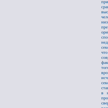
пр
ср
выс
чел
низ
пре
ори
сп
нед
сек
что
сов
фак
тог
вро
ис
сек
ста
в 
пр
св