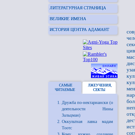
ЛИТЕРАТУРНАЯ СТРАНИЦА
ВЕЛИКИЕ ИМЕНА
ИСТОРИЯ ЦЕНТРА АДАМАНТ
сов
че
сек
цив
мас
ди
уза
ку
кул
САМЫЕ
ЛЖЕУЧЕНИЯ,
ме
ЧИТАЕМЫЕ
СЕКТЫ
нар
бол
Дружба по-нектариански (о
неп
деятельности Нины
от
Зальцман)
дес
Оккультная лавка мадам
ис
Тоотс
сог
Кому нужно создание