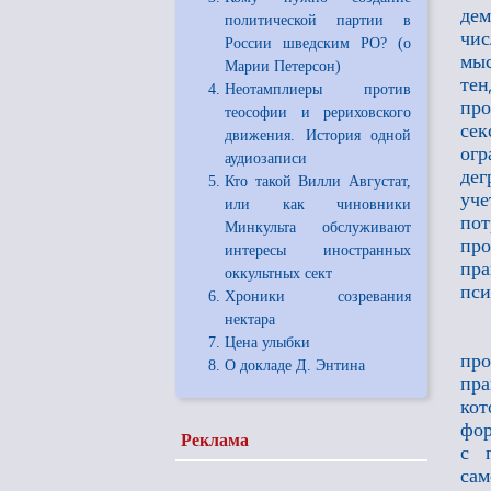
дем
политической партии в
чис
России шведским РО? (о
мыс
Марии Петерсон)
те
Неотамплиеры против
про
теософии и рериховского
сек
движения. История одной
ог
аудиозаписи
дег
Кто такой Вилли Августат,
уче
или как чиновники
по
Минкульта обслуживают
про
интересы иностранных
пра
оккультных сект
пси
Хроники созревания
нектара
Цена улыбки
пр
О докладе Д. Энтина
пра
кот
фор
Реклама
с 
сам