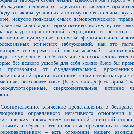
бодным творцом своей жизни. Ценность же второго – в
обождение человека от «диктата и засилия» нравств
боду от, якобы, условных и потому необязательных кул
орм, искусно подменяя смысл демократического «прав
бованием «свободы от нравственных норм», и, тем самы
ть культурно-нравственной деградации и регресса.
вственные культурные ценности сформировались и воз
тодоксальных этических заблуждений, как это пыта
ваторы» от современной, так называемой, - «попсовой
юдь не условные, необязательные к исполнению этичес
орые без всякого ущерба для себя можно было бы произ
и производны от фундаментальных, врожденных 
кциональной организованности психической натуры че
менные, бессознательные (безусловно-рефлекторные) 
сокоодухотворенные, сверхсознательные, истинно ч
вни.
Соответственно, этические представления о безнравс
олюционно оправданного негативного отношения 
вистическим проявлениям низменной животной сторон
аничить и обуздать эти низменные проявления в самом 
соконравственном – есть отражение нашего эволюци