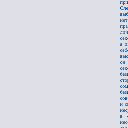
при
Сле
вы
нет
пра
лич
сек
а и
себ
выс
он 
сек
без
сто
со
без
сов
и с
нес
в 
нео