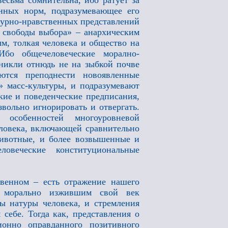
есьма сомнительна, ибо ратует за
енных норм, подразумевающее его
ьтурно-нравственных представлений
а свободы выбора» – анархическим
м, толкая человека и общество на
 Ибо общечеловеческие морално-
никли отнюдь не на зыбкой почве
ются преподнести новоявленные
» масс-культуры, и подразумевают
кие и поведенческие предписания,
вольно игнорировать и отвергать.
особенностей многоуровневой
ловека, включающей сравнительно
животные, и более возвышенные и
еловеческие конституциональные
твенном – есть отражение нашего
к морально изжившим свой век
ы натуры человека, и стремления
себе. Тогда как, представления о
онно оправданного позитивного