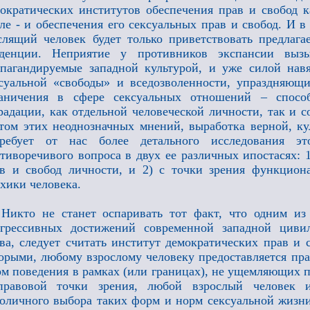
ократических институтов обеспечения прав и свобод 
ле - и обеспечения его сексуальных прав и свобод. И 
лящий человек будет только приветствовать предлага
нденции. Неприятие у противников экспансии выз
пагандируемые западной культурой, и уже силой нав
суальной «свободы» и вседозволенности, упраздняющ
раничения в сфере сексуальных отношений – спосо
радации, как отдельной человеческой личности, так и с
том этих неоднозначных мнений, выработка верной, к
требует от нас более детального исследования э
тиворечивого вопроса в двух ее различных ипостасях: 
в и свобод личности, и 2) с точки зрения функцион
хики человека.
Никто не станет оспаривать тот факт, что одним и
огрессивных достижений современной западной циви
ва, следует считать институт демократических прав и 
орыми, любому взрослому человеку предоставляется пр
м поведения в рамках (или границах), не ущемляющих пр
правовой точки зрения, любой взрослый человек и
оличного выбора таких форм и норм сексуальной жизни,