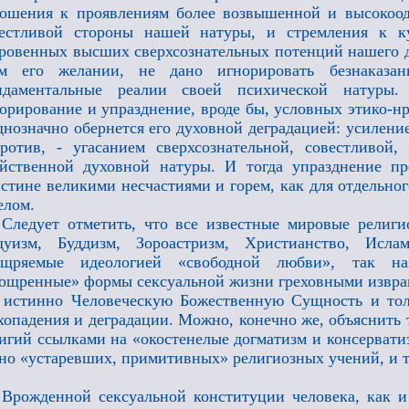
ошения к проявлениям более возвышенной и высокооду
вестливой стороны нашей натуры, и стремления к к
ровенных высших сверхсознательных потенций нашего ду
ем его желании, не дано игнорировать безнаказа
ндаментальные реалии своей психической натуры. 
орирование и упразднение, вроде бы, условных этико-н
днозначно обернется его духовной деградацией: усилени
ротив, - угасанием сверхсознательной, совестливой
йственной духовной натуры. И тогда упразднение пр
стине великими несчастиями и горем, как для отдельного
елом.
Следует отметить, что все известные мировые религи
дуизм, Буддизм, Зороастризм, Христианство, Исла
ощряемые идеологией «свободной любви», так на
ощренные» формы сексуальной жизни греховными извр
 истинно Человеческую Божественную Сущность и тол
хопадения и деградации. Можно, конечно же, объяснит
игий ссылками на «окостенелые догматизм и консервати
но «устаревших, примитивных» религиозных учений, и т.
Врожденной сексуальной конституции человека, как и