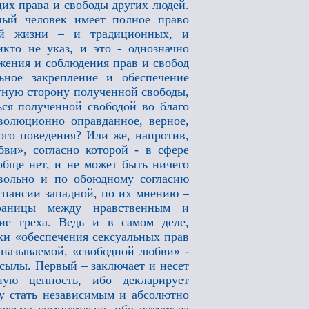
их права и свободы других людей.
лый человек имеет полное право
ой жизни – и традиционных, и
кто не указ, и это - однозначно
ажения и соблюдения прав и свобод
льное закрепление и обеспечение
отную сторону полученной свободы,
ься полученной свободой во благо
олюционно оправданное, верное,
ого поведения? Или же, напротив,
бви», согласно которой - в сфере
обще нет, и не может быть ничего
ровольно и по обоюдному согласию
спансии западной, по их мнению –
границы между нравственным и
ие греха. Ведь и в самом деле,
ки «обеспечения сексуальных прав
 называемой, «свободной любви» -
сылы. Первый – заключает и несет
ную ценность, ибо декларирует
у стать независимым и абсолютно