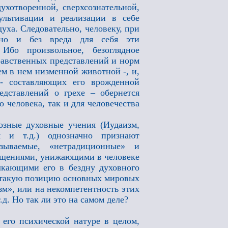
хотворенной, сверхсознательной,
ультивации и реализации в себе
ха. Следовательно, человеку, при
нно и без вреда для себя эти
Ибо произвольное, безоглядное
равственных представлений и норм
ем в нем низменной животной -, и,
, - составляющих его врожденной
едставлений о грехе – обернется
 человека, так и для человечества
озные духовные учения (Иудаизм,
м и т.д.) однозначно признают
зываемые, «нетрадиционные» и
ащениями, унижающими в человеке
кающими его в бездну духовного
ь такую позицию основных мировых
зм», или на некомпетентность этих
д. Но так ли это на самом деле?
 его психической натуре в целом,