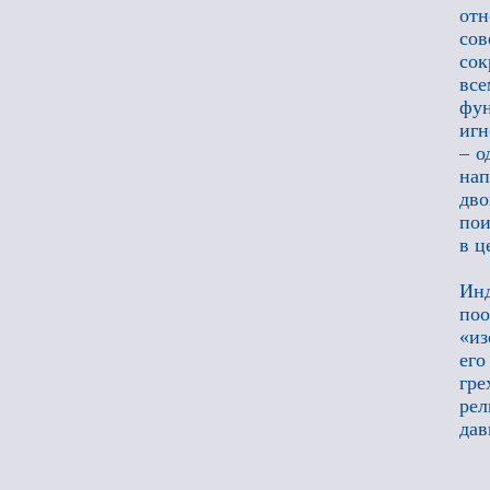
отн
со
сок
вс
фу
игн
– о
нап
дво
пои
в ц
Ин
по
«из
его
гре
рел
дав