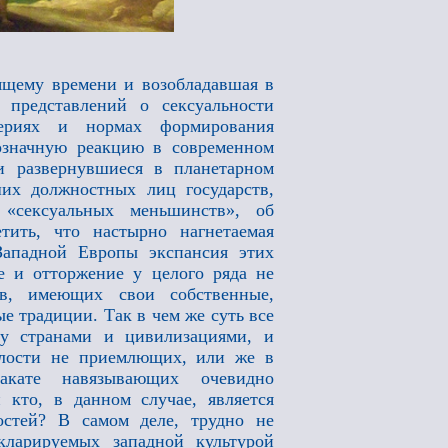
ящему времени и возобладавшая в
 представлений о сексуальности
териях и нормах формирования
означную реакцию в современном
и развернувшиеся в планетарном
их должностных лиц государств,
«сексуальных меньшинств», об
тить, что настырно нагнетаемая
ападной Европы экспансия этих
ие и отторжение у целого ряда не
в, имеющих свои собственные,
е традиции. Так в чем же суть все
ду странами и цивилизациями, и
алости не приемлющих, или же в
акате навязывающих очевидно
 кто, в данном случае, является
остей? В самом деле, трудно не
кларируемых западной культурой