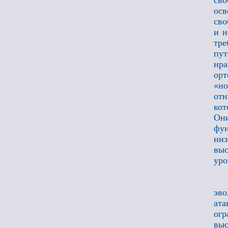
сво
осв
сво
и н
тре
пу
нра
ор
«но
отн
кот
Он
фун
низ
вы
уро
эв
ата
огр
вы