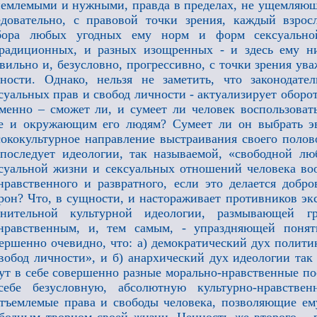
емлемыми и нужными, правда в пределах, не ущемляющ
довательно, с правовой точки зрения, каждый взрос
бора любых угодных ему норм и форм сексуальн
радиционных, и разных изощренных - и здесь ему ни
вильно и, безусловно, прогрессивно, с точки зрения ув
ности. Однако, нельзя не заметить, что законодате
суальных прав и свобод личности - актуализирует обор
менно – сможет ли, и сумеет ли человек воспользоват
е и окружающим его людям? Сумеет ли он выбрать эв
ококультурное направление выстраивания своего полов
последует идеологии, так называемой, «свободной лю
суальной жизни и сексуальных отношений человека во
нравственного и развратного, если это делается доб
рон? Что, в сущности, и настораживает противников эк
мнительной культурной идеологии, размывающей 
нравственным, и, тем самым, - упраздняющей понят
ершенно очевидно, что: а) демократический дух полити
вобод личности», и б) анархический дух идеологии так
ут в себе совершенно разные морально-нравственные по
себе безусловную, абсолютную культурно-нравствен
тъемлемые права и свободы человека, позволяющие ем