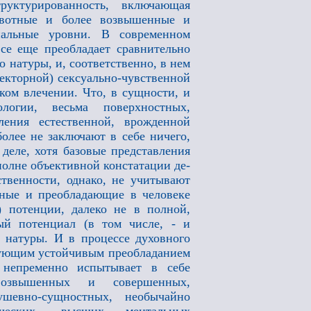
руктурированность, включающая
ивотные и более возвышенные и
ональные уровни. В современном
все еще преобладает сравнительно
 натуры, и, соответственно, в нем
екторной) сексуально-чувственной
ком влечении. Что, в сущности, и
логии, весьма поверхностных,
ления естественной, врожденной
олее не заключают в себе ничего,
 деле, хотя базовые представления
полне объективной констатации де-
твенности, однако, не учитывают
енные и преобладающие в человеке
) потенции, далеко не в полной,
й потенциал (в том числе, - и
й натуры. И в процессе духовного
едующим устойчивым преобладанием
 непременно испытывает в себе
озвышенных и совершенных,
ушевно-сущностных, необычайно