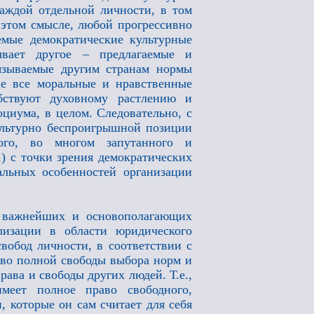
каждой отдельной личности, в том
в этом смысле, любой прогрессивно
емые демократические культурные
ывает другое – предлагаемые и
язываемые другим странам нормы
ие все моральные и нравственные
бствуют духовному растлению и
оциума, в целом. Следовательно, с
ультурно беспроигрышной позиции
того, во многом запутанного и
1) с точки зрения демократических
альных особенностей организации
з важнейших и основополагающих
лизации в области юридического
свобод личности, в соответствии с
аво полной свободы выбора норм и
ава и свободы других людей. Т.е.,
меет полное право свободного,
 которые он сам считает для себя