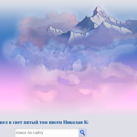
ет пятый том писем Николая Константиновича Рериха.
"