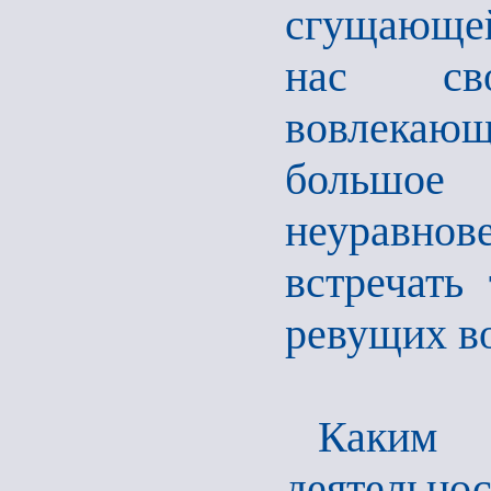
сгущающей
нас сво
вовлекаю
большое
неуравно
встречать 
ревущих в
Каким
деятельн