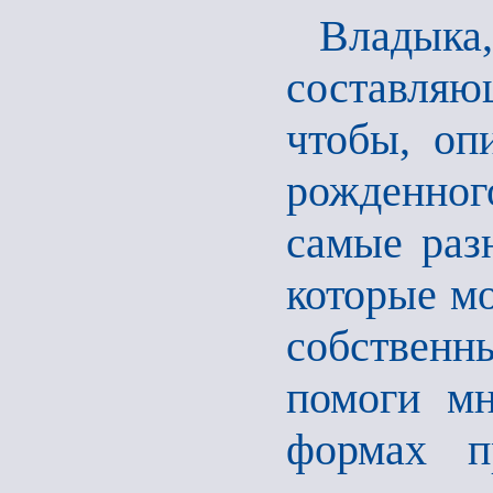
Владык
составля
чтобы, оп
рожденног
самые раз
которые мо
собствен
помоги мн
формах п