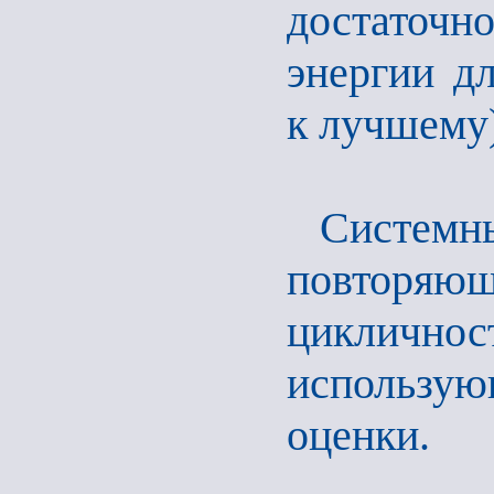
достаточ
энергии д
к лучшему)
Систем
повторяющ
цикличн
использую
оценки.