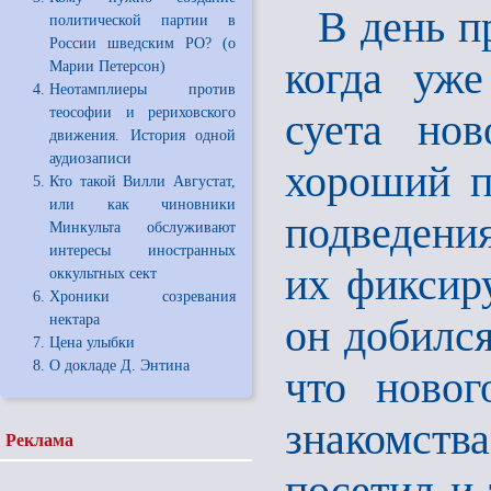
В день п
политической партии в
России шведским РО? (о
когда уже
Марии Петерсон)
Неотамплиеры против
теософии и рериховского
суета нов
движения. История одной
аудиозаписи
хороший п
Кто такой Вилли Августат,
или как чиновники
подведени
Минкульта обслуживают
интересы иностранных
их фиксиру
оккультных сект
Хроники созревания
нектара
он добился
Цена улыбки
О докладе Д. Энтина
что новог
знакомст
Реклама
посетил и 