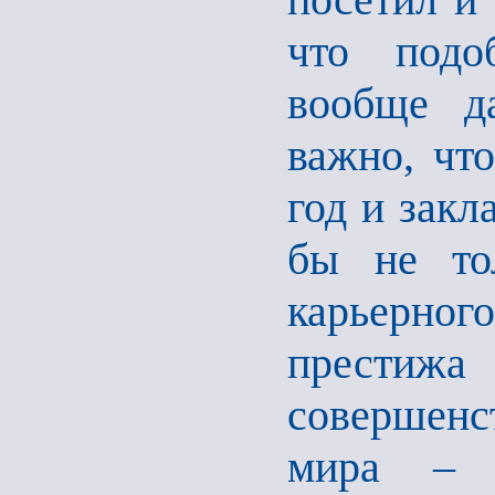
что подо
вообще д
важно, чт
год и закл
бы не тол
карьерног
престиж
совершенс
мира – р