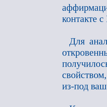
аффирма
контакте с
Для анал
откровен
получил
свойством,
из-под ваш