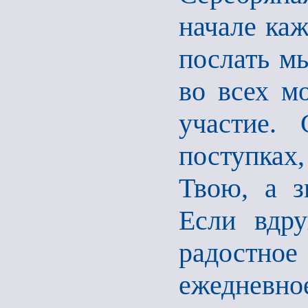
начале каж
послать мы
во всех м
участие.
поступках
Твою, а з
Если вдру
радостно
ежедневн