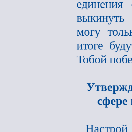
единения 
выкинуть 
могу толь
итоге буд
Тобой поб
Утвержд
сфере
Настрой