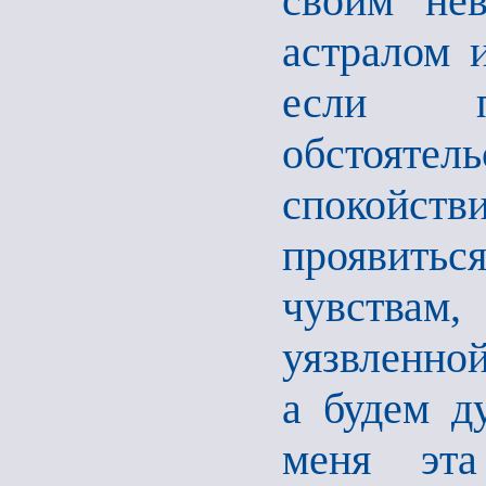
своим не
астралом 
если п
обстоятель
спокойст
проявить
чувства
уязвленной
а будем д
меня эта