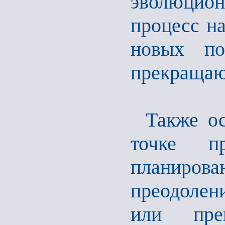
эволюцион
процесс н
новых по
прекраща
Также ос
точке п
планирова
преодолен
или преп