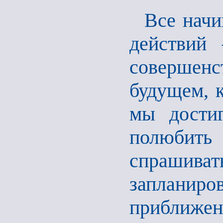
Все начи
действий
совершенст
будущем, к
мы достиг
полюбить 
спрашив
заплан
приближени