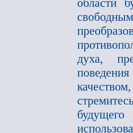
области б
свободн
преоб
противопо
духа, пр
поведени
качество
стремитес
будущег
использов