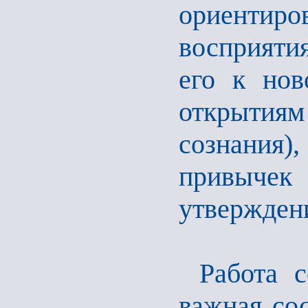
ориентир
восприяти
его к нов
открытиям
сознания)
привыче
утверждени
Работа 
важная со