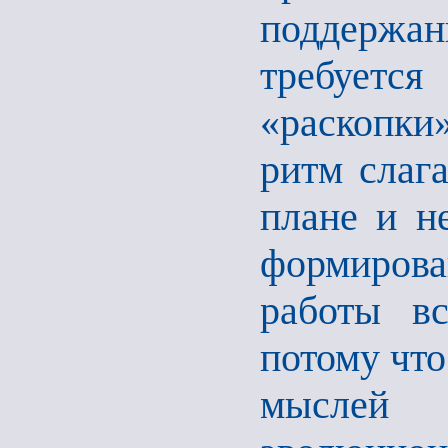
поддерж
требуетс
«раскопки
ритм слаг
плане и н
формирован
работы в
потому что
мыслей 