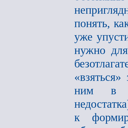
непригляд
понять, ка
уже упусти
нужно для
безотлага
«взяться» 
ним в с
недостатка
к формир