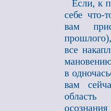
Если, к 
себе что-т
вам при
прошлого),
все накапл
мановению
в одночась
вам сейч
область 
осознани