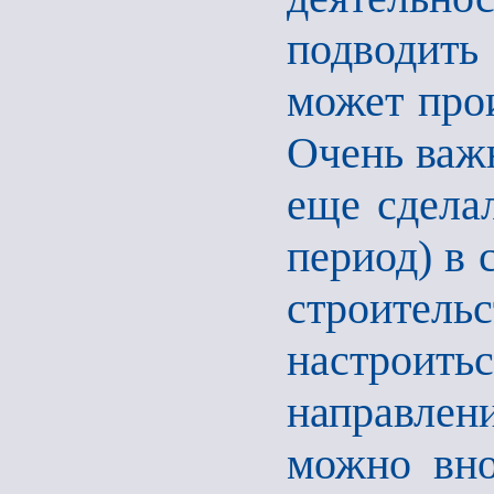
подводить
может прои
Очень важн
еще сделал
период) в 
строите
настроит
направле
можно вно