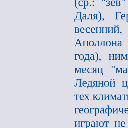
(ср.: "зев
Даля), Ге
весенний,
Аполлона и
года), ни
месяц "ма
Ледяной ц
тех климат
географич
играют не