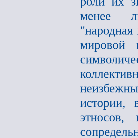
роли их з
менее л
"народная 
мировой 
символич
коллекти
неизбежн
истории, 
этносов,
сопредель