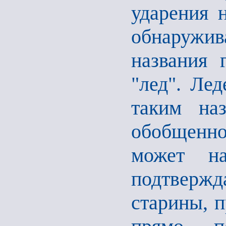
ударения 
обнаружив
названия 
"лед". Лед
таким на
обобщенн
может н
подтверж
старины, 