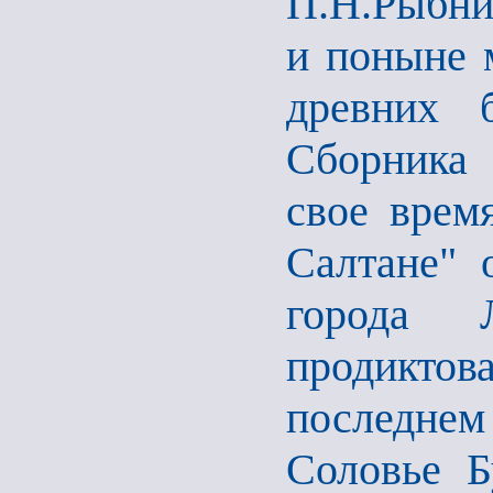
П.Н.Рыбни
и поныне 
древних 
Сборника 
свое врем
Салтане" 
города Л
продикто
последне
Соловье Б