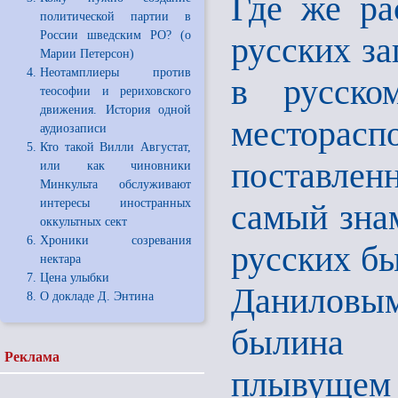
Где же ра
политической партии в
России шведским РО? (о
русских за
Марии Петерсон)
Неотамплиеры против
в русско
теософии и рериховского
движения. История одной
месторас
аудиозаписи
Кто такой Вилли Августат,
поставлен
или как чиновники
Минкульта обслуживают
интересы иностранных
самый зна
оккультных сект
Хроники созревания
русских б
нектара
Цена улыбки
Даниловы
О докладе Д. Энтина
былина 
Реклама
плывущем 