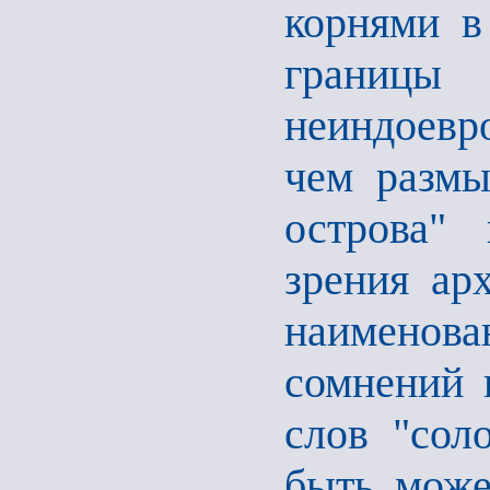
корнями в
границы 
неиндоевр
чем размы
острова" 
зрения ар
наименов
сомнений 
слов "соло
быть може