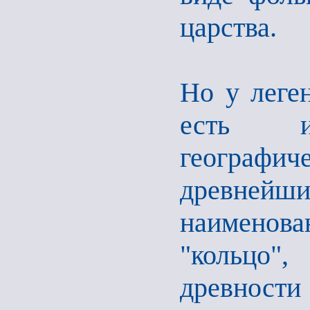
царства.
Но у леге
есть и
географ
древней
наименова
"кольцо",
древности