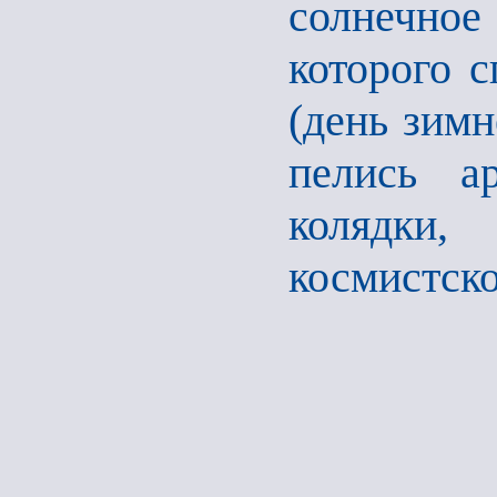
солнечное
которого с
(день зимн
пелись а
колядки,
космистск