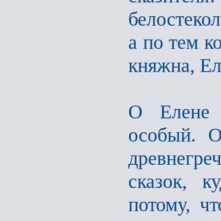
белостекол
а по тем к
княжна, Ел
О Елене 
особый. О
древнегре
сказок, к
потому, ч