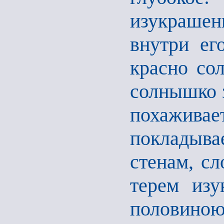
изукрашен
внутри ег
красно со
солнышко з
похаживае
покладыва
стенам, сл
терем изу
половин