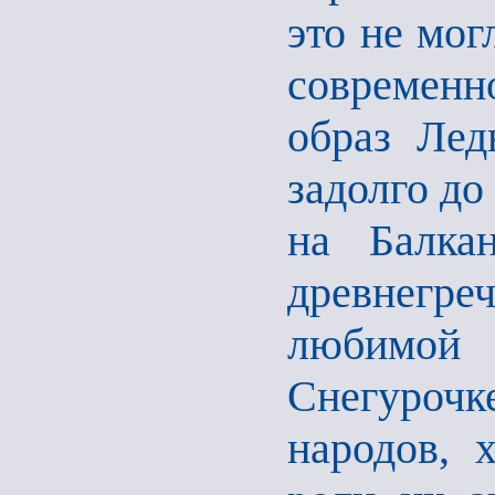
это не мог
современ
образ Лед
задолго до
на Балка
древнегре
любимой
Снегурочк
народов, 