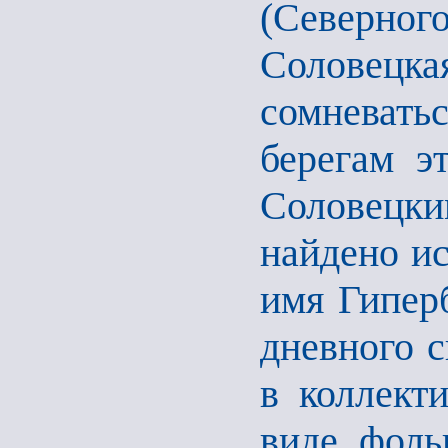
(Северн
Соловецк
сомневать
берегам э
Соловецк
найдено ис
имя Гиперб
дневного с
в коллект
виде фоль