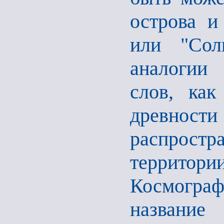
острова и
или "Сол
аналогии 
слов, как
древно
распростр
территор
Космограф
название