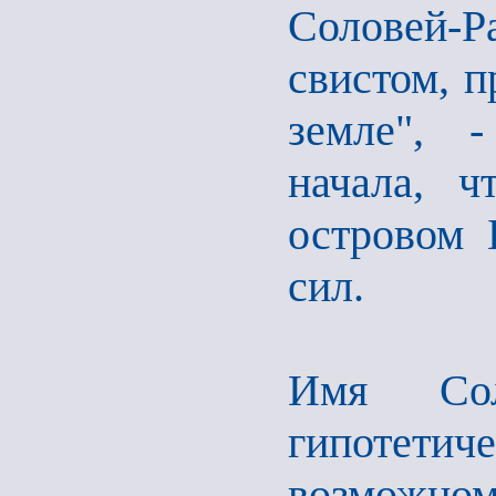
Соловей-Р
свистом, 
земле", -
начала, ч
островом 
сил.
Имя Сол
гипотет
возможно