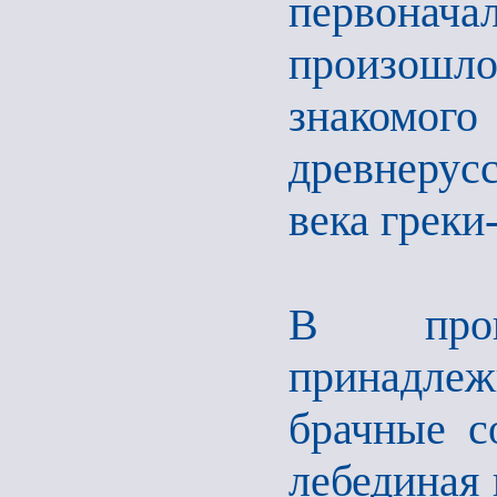
первонача
произошл
знакомог
древнерус
века греки
В прош
принадле
брачные с
лебединая 