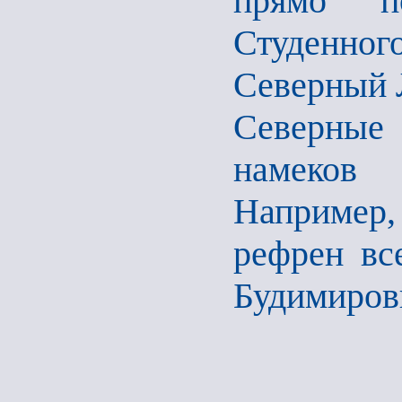
прямо п
Студенно
Северный 
Северные
намеков 
Например
рефрен вс
Будимиров