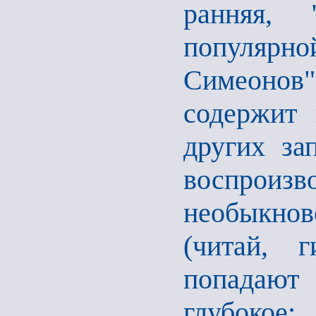
ранняя, "
популяр
Симеонов
содержит 
других за
воспро
необыкно
(читай, г
попадают 
глубоко