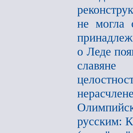
реконстру
не могла 
принадлежн
о Леде поя
славяне
целостн
нерасчлен
Олимпийск
русским: Кр