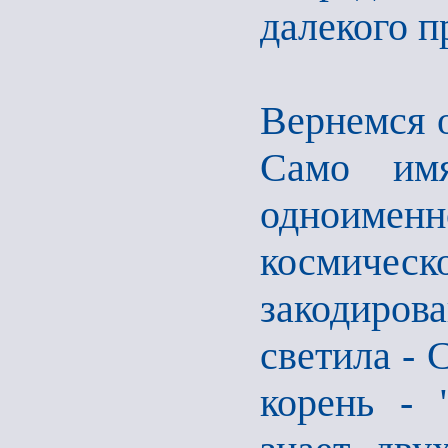
далекого п
Вернемся 
Само имя
одноимен
космичес
закодиро
светила - 
корень - 