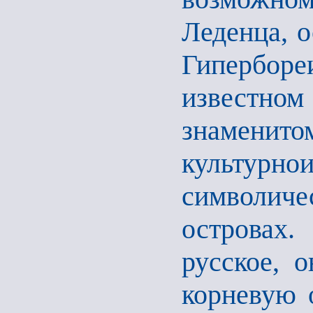
Леденца, о
Гиперборе
известно
знам
культурн
символиче
островах.
русское, 
корневую 