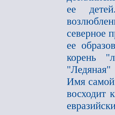
ее дете
возлюбленн
северное п
ее образо
корень "л
"Ледяная" 
Имя самой 
восходит 
евразий