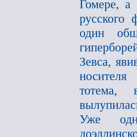
Гомере, а
русского 
один общ
гиперборе
Зевса, яви
носителя 
тотема, 
вылупилас
Уже одн
доэллинск