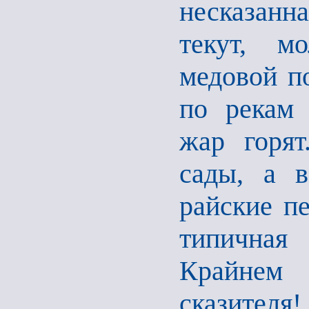
несказанн
текут, м
медовой п
по рекам 
жар горят
сады, а 
райские пе
типичная
Крайнем 
сказителя! 