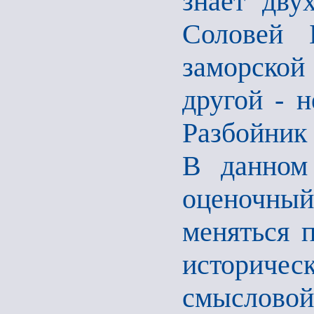
знает дву
Соловей 
заморской
другой - 
Разбойник 
В данном 
оценочный 
меняться 
историчес
смыслово