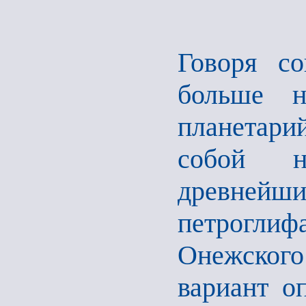
Говоря со
больше н
планетари
собой н
древне
петрогли
Онежского 
вариант о