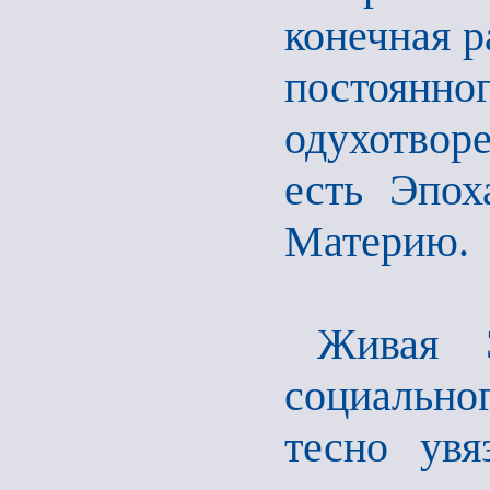
конечная р
постоянно
одухотвор
есть Эпох
Материю.
Живая Э
социально
тесно увя