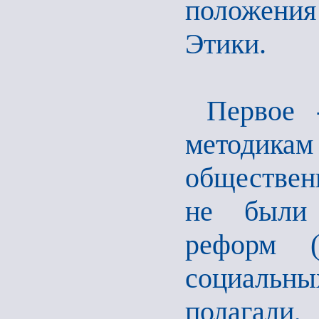
положения
Этики.
Первое 
методи
обществен
не были 
реформ (п
социальны
полагали,