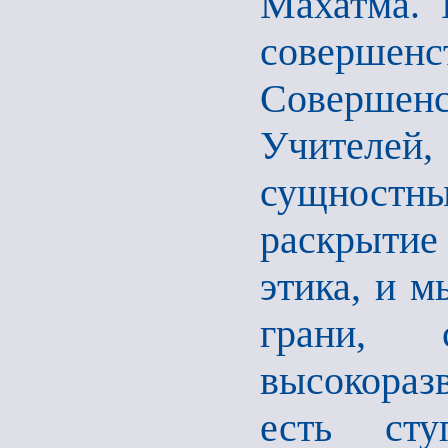
Махатма. 
совер
Совершенс
Учителей
сущностных
раскрытие
этика, и м
грани, 
высокораз
есть сту