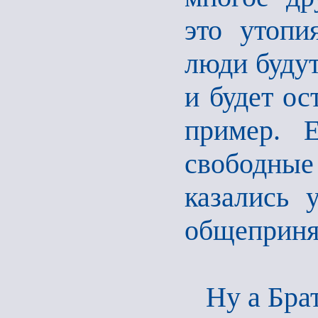
это утопи
люди будут
и будет ос
пример. Е
свободные
казались 
общепринят
Ну а Бра