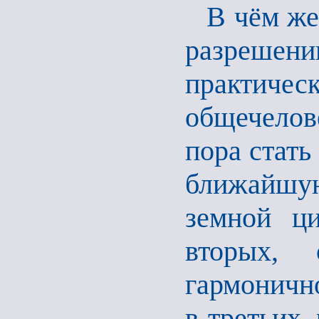
В чём же
разрешени
практич
общечелове
пора стать
ближайшую
земной ци
вторых, 
гармонично
в-третьих,