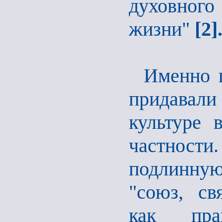
духовного
жизни"
[2]
Именно 
придавали
культуре 
частнос
подлинную 
"союз, св
как пра