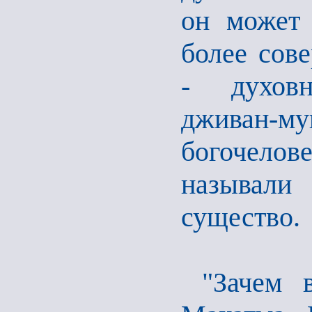
он может 
более сов
- духовн
дживан-м
богочелов
называли
существо.
"Зачем 