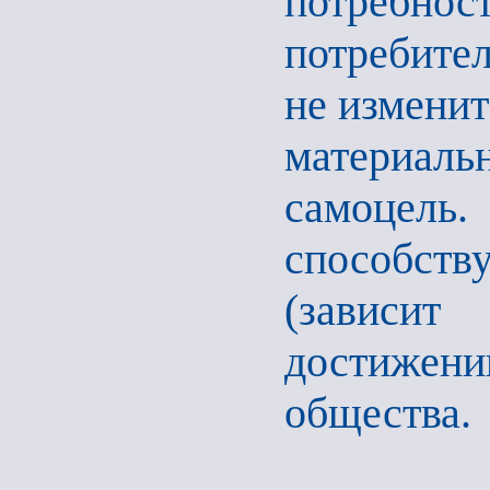
потребно
потребител
не изменит
материальн
самоцел
способст
(зависит
достижен
общества.