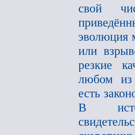
свой чис
приведён
эволюция 
или взры
резкие ка
любом из 
есть закон
В исто
свидете