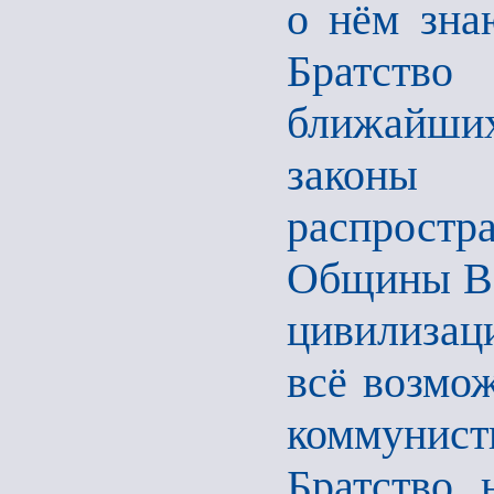
о нём зна
Братств
ближайши
законы
распрост
Общины Ве
цивилизац
всё возмож
коммунист
Братство 