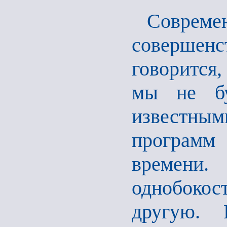
Совреме
совершен
говорится,
мы не бу
известны
программ
времени
однобокос
другую. 