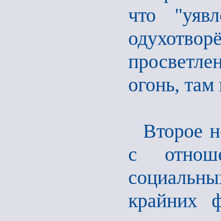
что "уяв
одухотворё
просветле
огонь, там
Второе н
с отнош
социальн
крайних ф