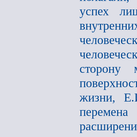
успех ли
внутренн
человечес
человечес
сторону м
поверхно
жизни, Е.
перемена
расшире