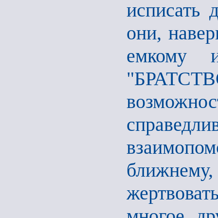
исписать д
они, навер
емкому 
"БРАТСТВ
возмож
справедл
взаимопо
ближнем
жертвоват
многое др