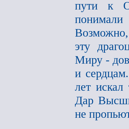
пути к О
понимали
Возможно,
эту драго
Миру - до
и сердцам.
лет искал 
Дар Высший
не пропьют