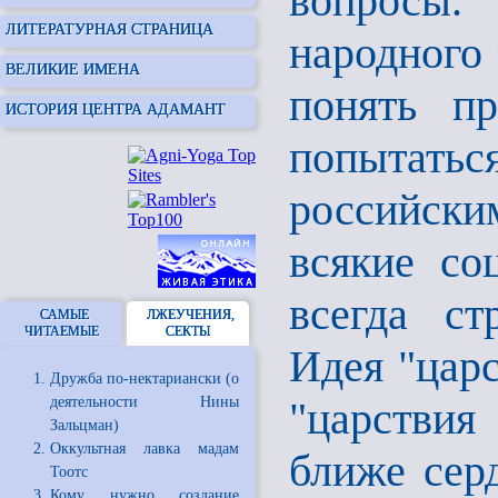
вопросы
ЛИТЕРАТУРНАЯ СТРАНИЦА
народного 
ВЕЛИКИЕ ИМЕНА
понять п
ИСТОРИЯ ЦЕНТРА АДАМАНТ
попытатьс
российск
всякие со
всегда с
САМЫЕ
ЛЖЕУЧЕНИЯ,
ЧИТАЕМЫЕ
СЕКТЫ
Идея "царс
Дружба по-нектариански (о
деятельности Нины
"царствия 
Зальцман)
Оккультная лавка мадам
ближе сер
Тоотс
Кому нужно создание