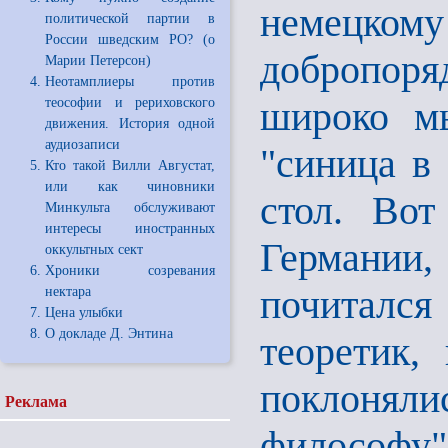
немецкому
политической партии в
России шведским РО? (о
добропор
Марии Петерсон)
Неотамплиеры против
широко м
теософии и рериховского
движения. История одной
аудиозаписи
"синица в
Кто такой Вилли Августат,
или как чиновники
стол. Вот
Минкульта обслуживают
интересы иностранных
Германии,
оккультных сект
Хроники созревания
почитался
нектара
Цена улыбки
О докладе Д. Энтина
теоретик,
поклоняли
Реклама
философу"