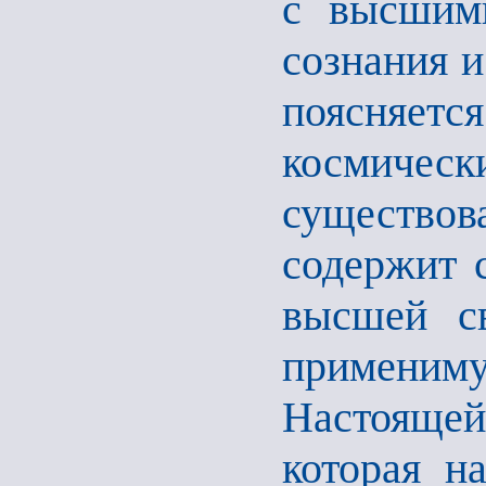
с высшими
сознания и
поясняетс
космич
существов
содержит с
высшей св
применим
Настоящей
которая н