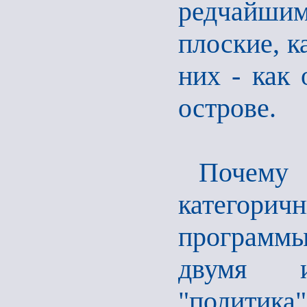
редчайши
плоские, к
них - как 
острове.
Почему 
категори
программ
двумя ин
"политик