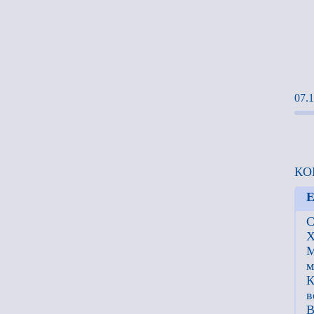
07.1
КО
Е
С
Х
М
м
К
в
В