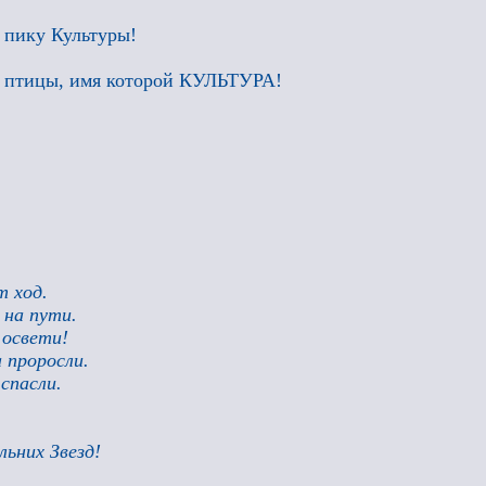
 пику Культуры!
й птицы, имя которой КУЛЬТУРА!
т ход.
 на пути.
 освети!
 проросли.
спасли.
льних Звезд!