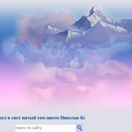
ет пятый том писем Николая Константиновича Рериха.
"