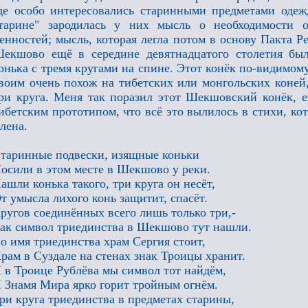
де особо интересовались старинными предметами одеж
тарине" зародилась у них мысль о необходимости 
енностей; мысль, которая легла потом в основу Пакта Ре
екшово ещё в середине девятнадцатого столетия бы
онька с тремя кругами на спине. Этот конёк по-видимом
воим очень похож на тибетских или монгольских коней,
ри круга. Меня так поразил этот Шекшовский конёк, е
ибетским прототипом, что всё это вылилось в стихи, к
лена.
таринные подвески, изящные коньки
осили в этом месте в Шекшово у реки.
ашли конька такого, три круга он несёт,
т умысла лихого конь защитит, спасёт.
ругов соединённых всего лишь только три,-
ак символ триединства в Шекшово тут нашли.
о имя триединства храм Сергия стоит,
рам в Суздале на стенах знак Троицы хранит.
 в Троице Рублёва мы символ тот найдём,
 Знамя Мира ярко горит тройным огнём.
ри круга триединства в предметах старины,