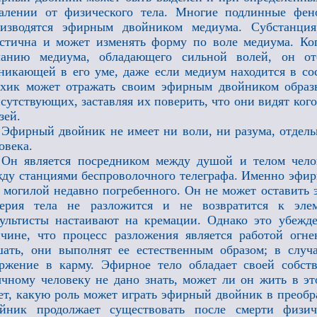
алении от физического тела. Многие подлинные фен
оизводятся эфирным двойником медиума. Субстанция
стична и может изменять форму по воле медиума. Ко
ланию медиума, обладающего сильной волей, он от
никающей в его уме, даже если медиум находится в с
хик может отражать своим эфирным двойником образ
сутствующих, заставляя их поверить, что они видят ког
зей.
Эфирный двойник не имеет ни воли, ни разума, отдель
овека.
Он является посредником между душой и телом чел
ду станциями беспроволочного телеграфа. Именно эфи
 могилой недавно погребенного. Он не может оставить э
терия тела не разложится и не возвратится к эле
ультисты настаивают на кремации. Однако это убежде
чине, что процесс разложения является работой огн
ать, они выполнят ее естественным образом; в случ
ржение в карму. Эфирное тело обладает своей собст
чному человеку не дано знать, может ли он жить в эт
ет, какую роль может играть эфирный двойник в прео
ойник продолжает существовать после смерти физич