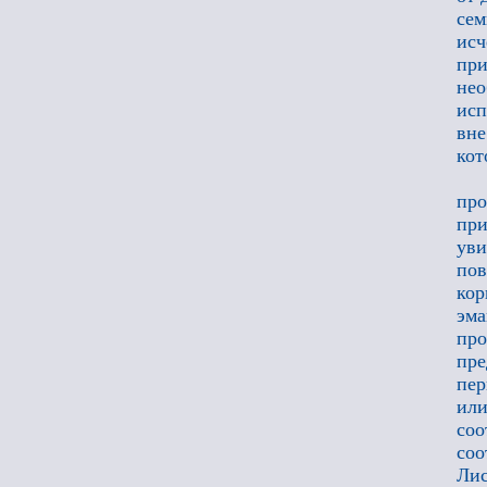
се
исч
при
не
исп
вне
кот
про
при
уви
пов
кор
эма
про
пре
пер
или
соо
соо
Лис