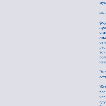
мум
явл
фор
про
опы
инд
овл
рас
точ
бо
нек
Виб
ест
Жел
все
чер
оду