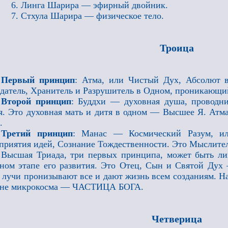
6. Линга Шарира — эфирный двойник.
7. Стхула Шарира — физическое тело.
Троица
Первый принцип
: Атма, или Чистый Дух, Абсолют 
датель, Хранитель и Разрушитель в Одном, проникающий
Второй принцип
: Буддхи — духовная душа, проводни
я. Это духовная мать и дитя в одном — Высшее Я. Ат
.
Третий принцип
: Манас — Космический Разум, ил
приятия идей, Сознание Тождественности. Это Мыслител
Высшая Триада, три первых принципа, может быть ли
ном этапе его развития. Это Отец, Сын и Святой Дух
 лучи пронизывают все и дают жизнь всем созданиям. Н
ане микрокосма — ЧАСТИЦА БОГА.
Четверица