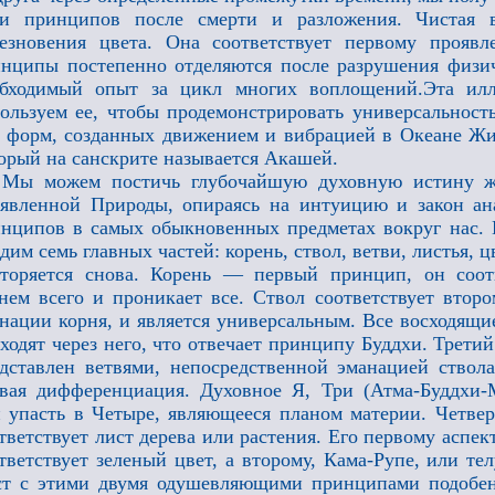
ми принципов после смерти и разложения. Чистая в
езновения цвета. Она соответствует первому прояв
нципы постепенно отделяются после разрушения физич
обходимый опыт за цикл многих воплощений.Эта илл
ользуем ее, чтобы продемонстрировать универсальнос
 форм, созданных движением и вибрацией в Океане Ж
орый на санскрите называется Акашей.
Мы можем постичь глубочайшую духовную истину жи
явленной Природы, опираясь на интуицию и закон ан
нципов в самых обыкновенных предметах вокруг нас. 
дим семь главных частей: корень, ствол, ветви, листья, ц
торяется снова. Корень — первый принцип, он соотв
нем всего и проникает все. Ствол соответствует втор
нации корня, и является универсальным. Все восходящ
ходят через него, что отвечает принципу Буддхи. Трет
дставлен ветвями, непосредственной эманацией ствол
вая дифференциация. Духовное Я, Три (Атма-Буддхи-М
 упасть в Четыре, являющееся планом материи. Четве
тветствует лист дерева или растения. Его первому аспек
тветствует зеленый цвет, а второму, Кама-Рупе, или т
т с этими двумя одушевляющими принципами подобен 