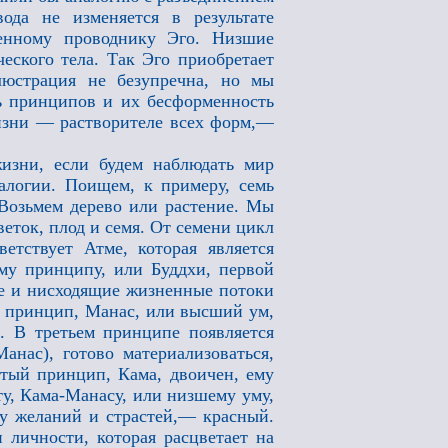
ода не изменяется в результате
ленному проводнику Эго. Низшие
еского тела. Так Эго приобретает
юстрация не безупречна, но мы
ть принципов и их бесформенность
изни — растворителе всех форм,—
зни, если будем наблюдать мир
алогии. Поищем, к примеру, семь
Возьмем дерево или растение. Мы
веток, плод и семя. От семени цикл
етствует Атме, которая является
ому принципу, или Буддхи, первой
ие и нисходящие жизненные потоки
ий принцип, Манас, или высший ум,
а. В третьем принципе появляется
анас), готово материализоваться,
ртый принцип, Кама, двоичен, ему
ту, Кама-Манасу, или низшему уму,
елу желаний и страстей,— красный.
личности, которая расцветает на