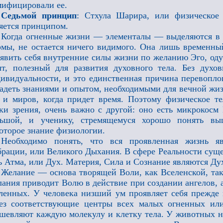
ифицировали ее.
Седьмой принцип
: Стхула Шарира, или физическое т
яется принципом.
Когда огненные жизни — элементалы — выделяются в р
мы, не остается ничего видимого. Она лишь временны
явить себя внутренние силы жизни по желанию Эго, од
т, полезный для развития духовного тела. Без духо
ивидуальности, и это единственная причина перевопло
адеть знаниями и опытом, необходимыми для вечной жиз
 и миров, когда придет время. Поэтому физическое те
ки зрения, очень важно с другой: оно есть микрокос
льшой, и ученику, стремящемуся хорошо понять в
оторое знание физиологии.
Необходимо понять, что вся проявленная жизнь яв
рации, или Великого Дыхания. В сфере Реальности суще
ь Атма, или Дух. Материя, Сила и Сознание являются Ду
Желание — основа творящей Воли, как Вселенской, та
ания приводит Волю в действие при создании ангелов, 
ленных. У человека низший ум проявляет себя прежде в
ез соответствующие центры всех малых огненных или
шевляют каждую молекулу и клетку тела. У животных 