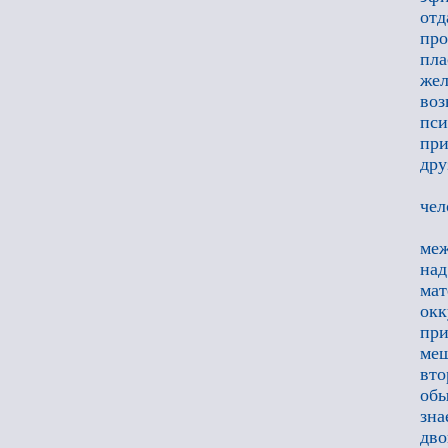
отд
пр
пла
же
воз
пси
при
дру
чел
меж
над
ма
окк
при
меш
вто
обы
зна
дв