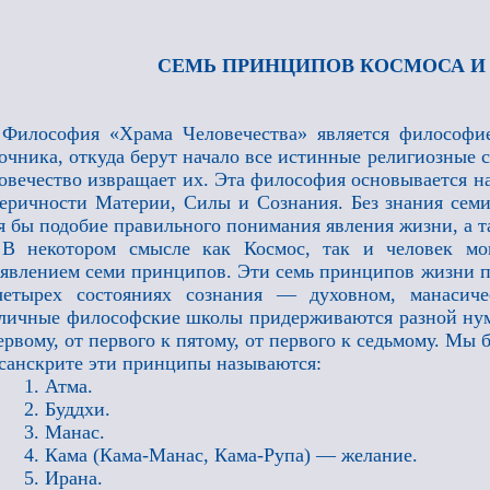
СЕМЬ ПРИНЦИПОВ КОСМОСА И
Философия «Храма Человечества» является философ
очника, откуда берут начало все истинные религиозные 
овечество извращает их. Эта философия основывается н
еричности Материи, Силы и Сознания. Без знания сем
я бы подобие правильного понимания явления жизни, а т
В некотором смысле как Космос, так и человек мо
явлением семи принципов. Эти семь принципов жизни п
четырех состояниях сознания — духовном, манасиче
личные философские школы придерживаются разной ну
ервому, от первого к пятому, от первого к седьмому. Мы
санскрите эти принципы называются:
1. Атма.
2. Буддхи.
3. Манас.
4. Кама (Кама-Манас, Кама-Рупа) — желание.
5. Ирана.