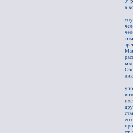
У р
а в
сп
чел
чел
том
зр
Ман
рас
кол
Оче
дик
упо
воз
пос
др
ста
его
про
от 