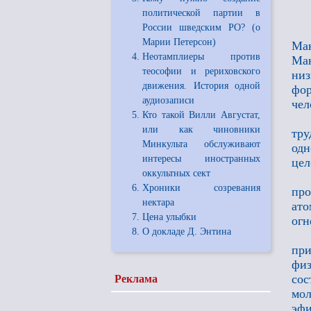
политической партии в
России шведским РО? (о
Марии Петерсон)
Ман
Неотамплиеры против
Ман
теософии и рериховского
низ
движения. История одной
фо
аудиозаписи
чел
Кто такой Вилли Августат,
или как чиновники
тру
Минкульта обслуживают
одн
интересы иностранных
цел
оккультных сект
Хроники созревания
про
нектара
ато
Цена улыбки
огн
О докладе Д. Энтина
при
физ
со
Реклама
мол
эфи