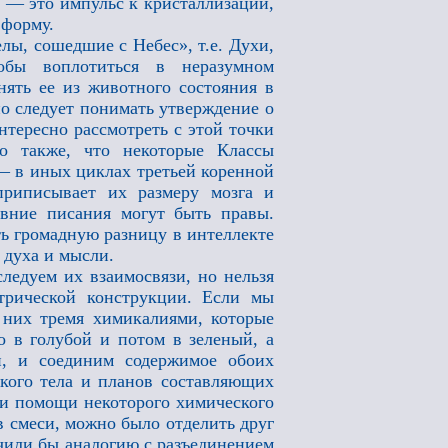
х — это импульс к кристаллизации,
 форму.
ы, сошедшие с Небес», т.е. Духи,
обы воплотиться в неразумном
нять ее из животного состояния в
но следует понимать утверждение о
нтересно рассмотреть с этой точки
но также, что некоторые Классы
— в иных циклах третьей коренной
приписывает их размеру мозга и
евние писания могут быть правы.
ть громадную разницу в интеллекте
 духа и мысли.
ледуем их взаимосвязи, но нельзя
трической конструкции. Если мы
 них тремя химикалиями, которые
о в голубой и потом в зеленый, а
, и соединим содержимое обоих
ского тела и планов составляющих
при помощи некоторого химического
в смеси, можно было отделить друг
чили бы аналогию с разъединением