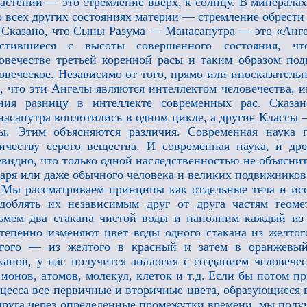
астений — это стремление вверх, к солнцу. В минерала
о всех других состояниях материи — стремление обрести
Сказано, что Сыны Разума — Манасапутра — это «Ангел
устившиеся с высоты совершенного состояния, чт
овечестве третьей коренной расы и таким образом под
овеческое. Независимо от того, прямо или иносказатель
, что эти Ангелы являются интеллектом человечества, и
ения разницу в интеллекте современных рас. Сказа
асапутра воплотились в одном цикле, а другие Классы 
ы. Этим объясняются различия. Современная наука 
ичеству серого вещества. И современная наука, и др
видно, что только одной наследственностью не объясни
аря или даже обычного человека и великих подвижников
Мы рассматриваем принципы как отдельные тела и исс
доблять их независимым друг от друга частям геоме
ьмем два стакана чистой воды и наполним каждый из
тепенно изменяют цвет воды одного стакана из желтог
угого — из желтого в красный и затем в оранжевый
канов, у нас получится аналогия с созданием человече
 ионов, атомов, молекул, клеток и т.д. Если бы потом 
цесса все первичные и вторичные цвета, образующиеся 
друга через определенные промежутки времени, мы полу