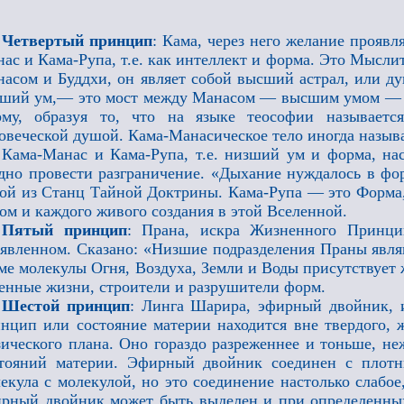
Четвертый принцип
: Кама, через него желание проявля
ас и Кама-Рупа, т.е. как интеллект и форма. Это Мыслит
асом и Буддхи, он являет собой высший астрал, или д
ший ум,— это мост между Манасом — высшим умом — и
рму, образуя то, что на языке теософии называетс
овеческой душой. Кама-Манасическое тело иногда назыв
Кама-Манас и Кама-Рупа, т.е. низший ум и форма, нас
дно провести разграничение. «Дыхание нуждалось в фо
ой из Станц Тайной Доктрины. Кама-Рупа — это Форма
ом и каждого живого создания в этой Вселенной.
Пятый принцип
: Прана, искра Жизненного Принц
явленном. Сказано: «Низшие подразделения Праны явл
ме молекулы Огня, Воздуха, Земли и Воды присутствует 
енные жизни, строители и разрушители форм.
Шестой принцип
: Линга Шарира, эфирный двойник, и
нцип или состояние материи находится вне твердого, ж
ического плана. Оно гораздо разреженнее и тоньше, не
стояний материи. Эфирный двойник соединен с плот
екула с молекулой, но это соединение настолько слабое
рный двойник может быть выделен и при определенных