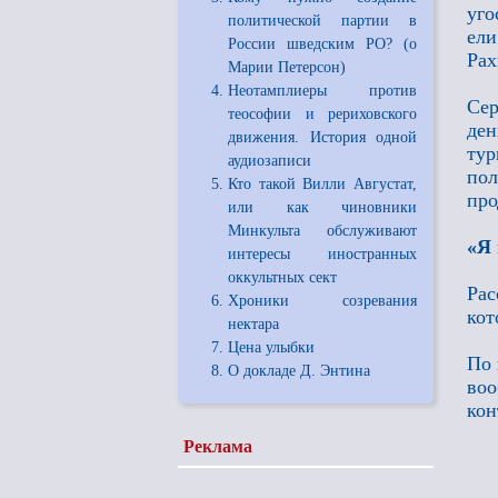
уго
политической партии в
ел
России шведским РО? (о
Рах
Марии Петерсон)
Неотамплиеры против
Се
теософии и рериховского
ден
движения. История одной
ту
аудиозаписи
пол
Кто такой Вилли Августат,
про
или как чиновники
Минкульта обслуживают
«Я 
интересы иностранных
оккультных сект
Рас
Хроники созревания
кот
нектара
Цена улыбки
По 
О докладе Д. Энтина
воо
кон
Реклама