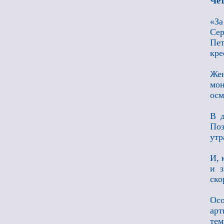
Че
«За
Се
Пет
кре
Жен
мон
осм
В д
Поз
утр
И, 
и з
ско
Ос
арт
те