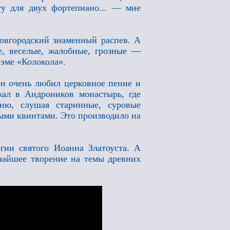
ту для двух фортепиано... — мне
овгородский знаменный распев. А
, веселые, жалобные, грозные —
оэме «Колокола».
Он очень любил церковное пение и
зжал в Андроников монастырь, где
ню, слушая старинные, суровые
ыми квинтами. Это производило на
гии святого Иоанна Златоуста. А
ичайшее творение на темы древних