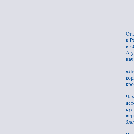
Отъ
в Р
и «
А у
нач
«Ли
кор
кро
Чем
дет
кул
вер
Зла