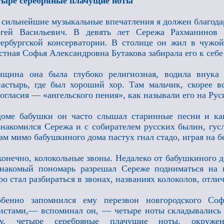
тыре серебряные плачущие ноты
 сильнейшие музыкальные впечатления я должен благод
ргей Васильевич. В девять лет Сережа Рахманинов 
ербургской консерватории. В столице он жил в чужой
стная Софья Александровна Бутакова забирала его к себ
щина она была глубоко религиозная, водила внука 
астырь, где был хороший хор. Там мальчик, скорее в
огласия — «ангельского пения», как называли его на Рус
оме бабушки он часто слышал старинные песни и кан
накомился Сережа и с собирателем русских былин, гу
ам мимо бабушкиного дома пастух гнал стадо, играя на б
конечно, колокольные звоны. Недалеко от бабушкиного 
накомый пономарь разрешал Сереже подниматься на 
ро стал разбираться в звонах, названиях колоколов, отлич
обенно запомнился ему перезвон новгородского Соф
истами,— вспоминал он, — четыре ноты складывались
му, четыре серебряные плачущие ноты, окруже