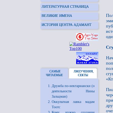
ЛИТЕРАТУРНАЯ СТРАНИЦА
По
ВЕЛИКИЕ ИМЕНА
эми
ИСТОРИЯ ЦЕНТРА АДАМАНТ
пуб
ист
оди
Сгу
На
поп
пол
САМЫЕ
ЛЖЕУЧЕНИЯ,
сгу
ЧИТАЕМЫЕ
СЕКТЫ
«Кт
Дружба по-нектариански (о
Пиа
деятельности Нины
чер
Зальцман)
при
Оккультная лавка мадам
дру
Тоотс
оче
Кому нужно создание