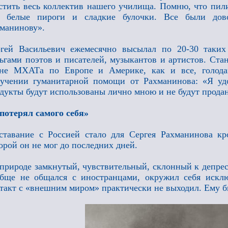
стить весь коллектив нашего училища. Помню, что пи
и белые пироги и сладкие булочки. Все были дов
манинову».
ргей Васильевич ежемесячно высылал по 20-30 таки
ьгами поэтов и писателей, музыкантов и артистов. Ста
рне МХАТа по Европе и Америке, как и все, голода
учении гуманитарной помощи от Рахманинова: «Я уд
дукты будут использованы лично мною и не будут прода
потерял самого себя»
ставание с Россией стало для Сергея Рахманинова кр
орой он не мог до последних дней.
природе замкнутый, чувствительный, склонный к депрес
бще не общался с иностранцами, окружил себя искл
такт с «внешним миром» практически не выходил. Ему б