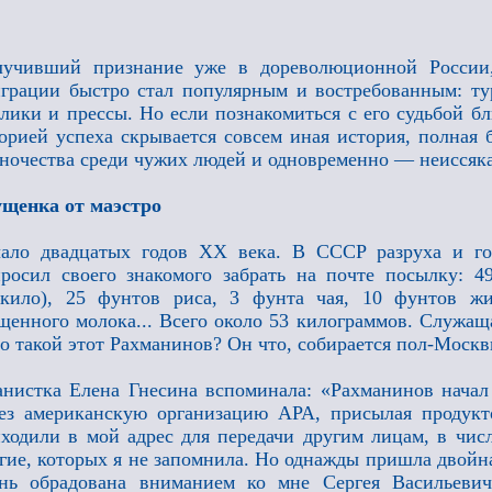
лучивший признание уже в дореволюционной России,
грации быстро стал популярным и востребованным: ту
лики и прессы. Но если познакомиться с его судьбой бл
орией успеха скрывается совсем иная история, полная 
ночества среди чужих людей и одновременно — неиссяк
щенка от маэстро
чало двадцатых годов ХХ века. В СССР разруха и г
росил своего знакомого забрать на почте посылку: 
кило), 25 фунтов риса, 3 фунта чая, 10 фунтов жи
щенного молока... Всего около 53 килограммов. Служащ
о такой этот Рахманинов? Он что, собирается пол-Москв
нистка Елена Гнесина вспоминала: «Рахманинов начал
ез американскую организацию АРА, присылая продукт
ходили в мой адрес для передачи другим лицам, в чис
гие, которых я не запомнила. Но однажды пришла двойн
нь обрадована вниманием ко мне Сергея Васильевич