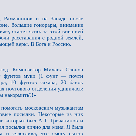
 Рахманинов и на Западе после
рне, большие гонорары, внимание
иже, станет ясно: за этой внешней
боли расставания с родной землей,
ающей веры. В Бога и Россию.
олод. Композитор Михаил Слонов
49 фунтов муки (1 фунт — почти
ра, 10 фунтов сахара, 20 банок
ая почтового отделения удивилась:
ы накормить?!»
 помогать московским музыкантам
овые посылки. Некоторые из них
ле которых был А.Т. Гречанинов и
ая посылка лично для меня. Я была
а и счастлива, что смогу сытно