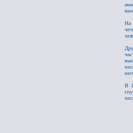
акк
вно
На 
чет
заз
Дру
час
вы
пес
нег
В 1
спу
пес