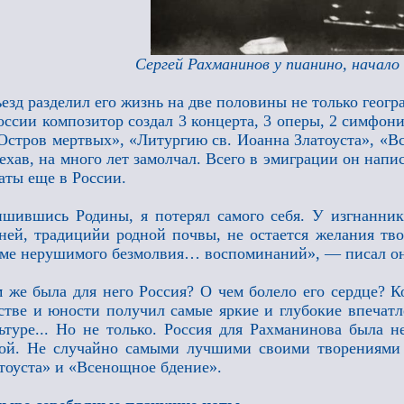
Сергей Рахманинов у пианино, начало 
езд разделил его жизнь на две половины не только геогра
оссии композитор создал 3 концерта, 3 оперы, 2 симфон
Остров мертвых», «Литургию св. Иоанна Златоуста», «В
ехав, на много лет замолчал. Всего в эмиграции он напи
аты еще в России.
шившись Родины, я потерял самого себя. У изгнанни
ней, традицийи родной почвы, не остается желания тво
ме нерушимого безмолвия… воспоминаний», — писал о
 же была для него Россия? О чем болело его сердце? Кон
стве и юности получил самые яркие и глубокие впечатл
ьтуре... Но не только. Россия для Рахманинова была н
ой. Не случайно самыми лучшими своими творениями 
тоуста» и «Всенощное бдение».