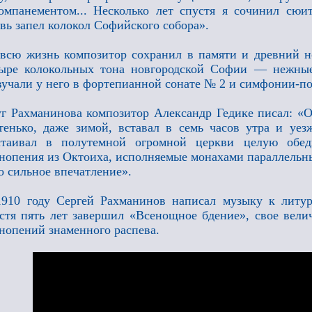
омпанементом... Несколько лет спустя я сочинил сюи
вь запел колокол Софийского собора».
всю жизнь композитор сохранил в памяти и древний н
ыре колокольных тона новгородской Софии — нежные
вучали у него в фортепианной сонате № 2 и симфонии-п
г Рахманинова композитор Александр Гедике писал: «
тенько, даже зимой, вставал в семь часов утра и уе
стаивал в полутемной огромной церкви целую обед
нопения из Октоиха, исполняемые монахами параллельн
о сильное впечатление».
910 году Сергей Рахманинов написал музыку к литур
стя пять лет завершил «Всенощное бдение», свое вел
нопений знаменного распева.