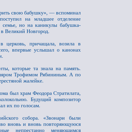
арить свою бабушку», — вспоминал
поступил на младшее отделение
 семье, но на каникулы бабушка-
е в Великий Новгород.
в церковь, причащала, возила в
сего, впервые услышал о канонах
и.
ты, которые та знала на память.
сляром Трофимом Рябининым. А по
ерестяной жалейке.
дома был храм Феодора Стратилата,
колокольню. Будущий композитор
ал их по голосам.
ийского собора. «Звонари были
 во вновь и вновь повторяющуюся
нные непрестанно меняющимся