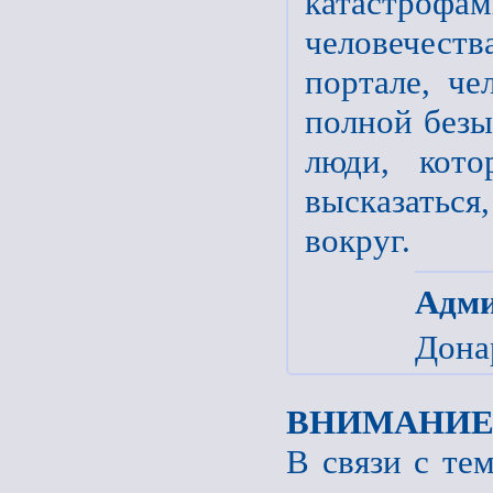
катастро
человечеств
портале, че
полной безы
люди, кот
высказаться
вокруг.
Адми
Донар
ВНИМАНИЕ
В связи с те