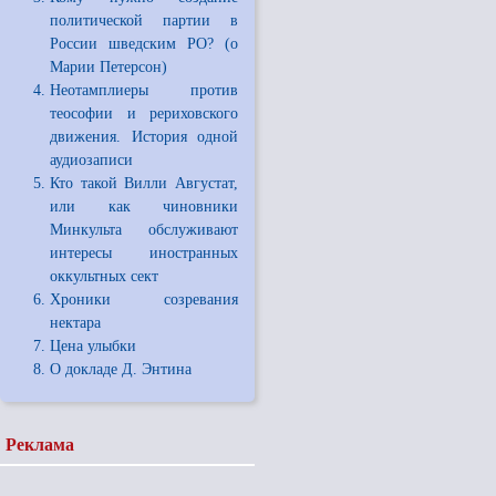
политической партии в
России шведским РО? (о
Марии Петерсон)
Неотамплиеры против
теософии и рериховского
движения. История одной
аудиозаписи
Кто такой Вилли Августат,
или как чиновники
Минкульта обслуживают
интересы иностранных
оккультных сект
Хроники созревания
нектара
Цена улыбки
О докладе Д. Энтина
Реклама