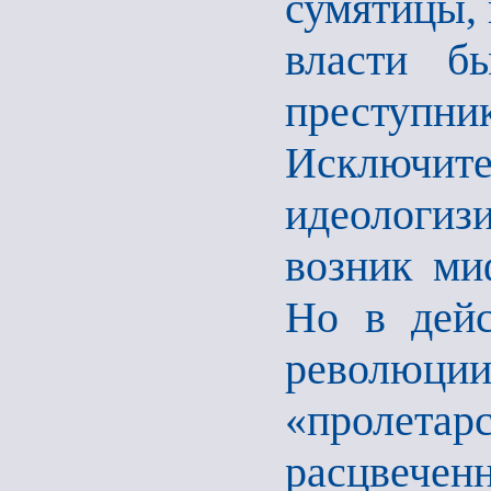
сумятицы,
власти бы
преступни
Исключите
идеологиз
возник ми
Но в дейс
револю
«пролет
расцвечен