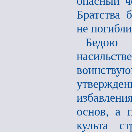
опасный ч
Братства 
не погибли
Бедою
насиль
воинствую
утвержде
избавлен
основ, а 
культа ст