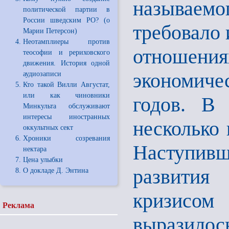
называем
политической партии в
России шведским РО? (о
требовало 
Марии Петерсон)
Неотамплиеры против
отношениях
теософии и рериховского
движения. История одной
экономиче
аудиозаписи
Кто такой Вилли Августат,
или как чиновники
годов. В
Минкульта обслуживают
интересы иностранных
несколько 
оккультных сект
Хроники созревания
Наступив
нектара
Цена улыбки
развития
О докладе Д. Энтина
кризисом
Реклама
выразилос