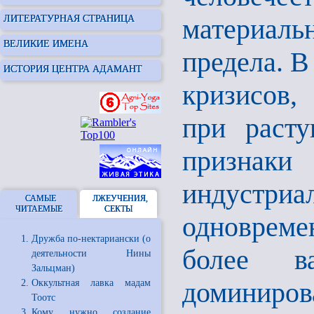
ЛИТЕРАТУРНАЯ СТРАНИЦА
материаль
ВЕЛИКИЕ ИМЕНА
предела. В
ИСТОРИЯ ЦЕНТРА АДАМАНТ
кризисов,
при расту
признак
индустриа
САМЫЕ
ЛЖЕУЧЕНИЯ,
ЧИТАЕМЫЕ
СЕКТЫ
одноврем
Дружба по-нектариански (о
более в
деятельности Нины
Зальцман)
доминиров
Оккультная лавка мадам
Тоотс
Кому нужно создание