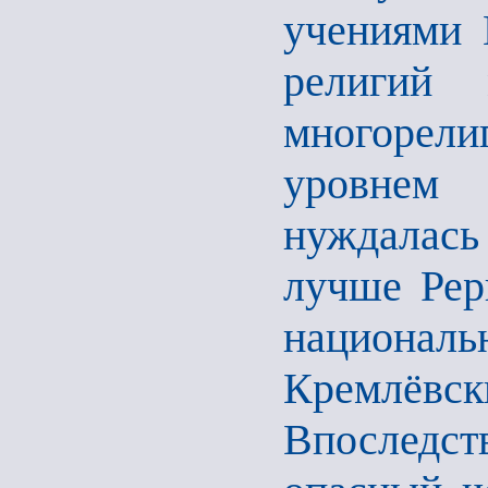
учениями 
религий 
многорели
уровнем 
нуждалас
лучше Рер
национал
Кремлёвск
Впоследств