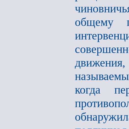
чиновничья
общему п
интервенц
совершенн
движения
называемый
когда пе
противоп
обнаружи