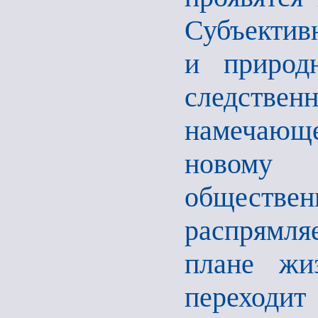
Субъективн
и природ
следствен
намечающе
новому 
обществе
распрямля
плане жи
переходит