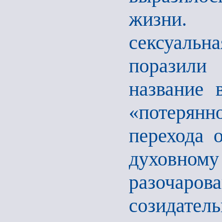
жизни. 
сексуаль
поразили
название 
«потерянн
перехода о
духовном
разочаров
созидател