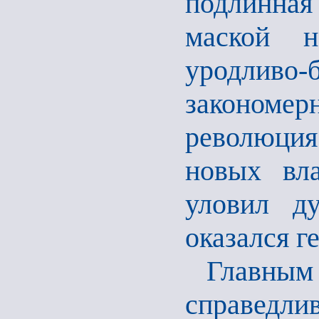
подлинна
маской н
уродливо-
закономе
революци
новых вла
уловил ду
оказался г
Главным
справедлив