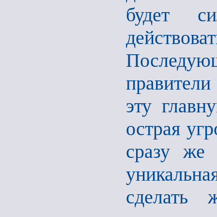
будет си
действо
Последующ
правители
эту главн
острая угр
сразу же
уникальн
сделать 