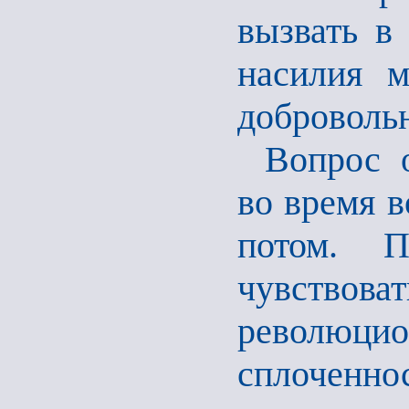
вызвать в
насилия м
доброволь
Вопрос 
во время в
потом. 
чувствова
революци
сплоченн