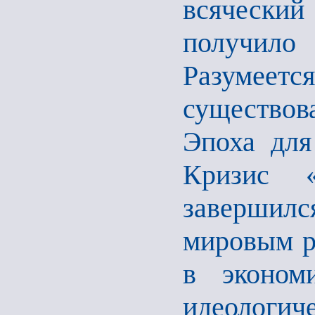
всяческий
получило
Разумее
существов
Эпоха для
Кризис «
завершил
мировым р
в эконом
идеологи