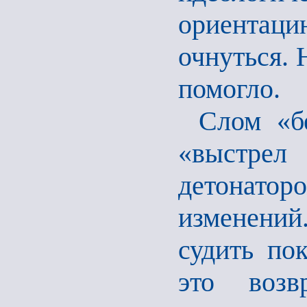
ориентац
очнуться. 
помогло.
Слом «бе
«выстре
детонато
изменений
судить по
это возв