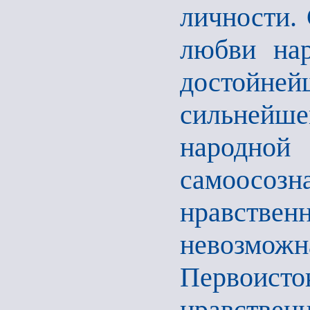
личности. 
любви нар
достойне
сильнейше
народной
самоос
нравстве
невозм
Первоисто
нравстве