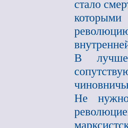
стало смер
которыми
революц
внутренней
В лучше
сопутству
чиновничь
Не нужно
революци
марксистс