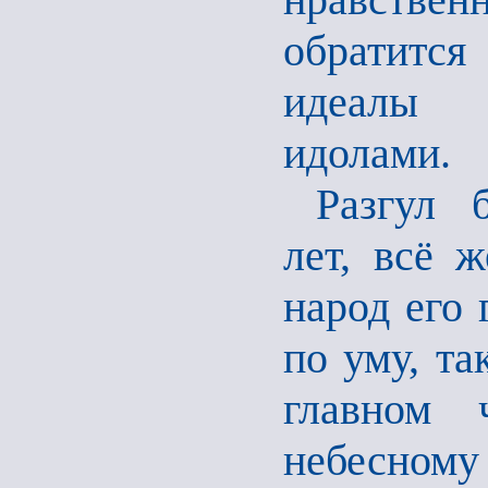
обратитс
идеалы 
идолами.
Разгул 
лет, всё 
народ его 
по уму, та
главном 
небесному