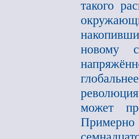
такого ра
окружа
накопивши
новому с
напряжё
глобальне
революция
может пр
Примерно
семнадц