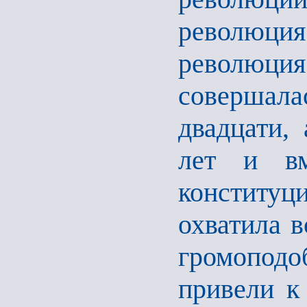
революци
революц
совершал
двадцати,
лет и вм
конституц
охватила в
громоподо
привели к