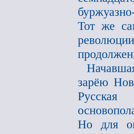
буржуазно
Тот же са
революции
продолжени
Начавшая
зарёю Нов
Русская
основопол
Но для о