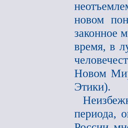
неотъемлем
новом пон
законное м
время, в л
человечест
Новом Мир
Этики).
Неизбеж
периода, 
России мн