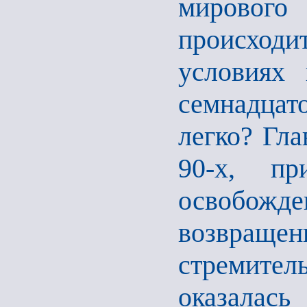
мирового
происходи
условиях
семнадцат
легко? Гла
90-х, пр
освобожд
возвращен
стремите
оказалась