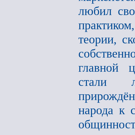
любил сво
практико
теории, с
собственн
главной 
стали 
прирождё
народа к 
общинн