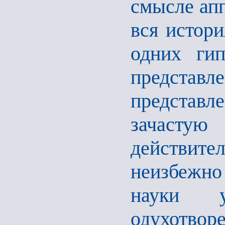
смысле апп
вся истори
одних гип
представ
представл
зачастую
действит
неизбежн
науки у
одухотворе