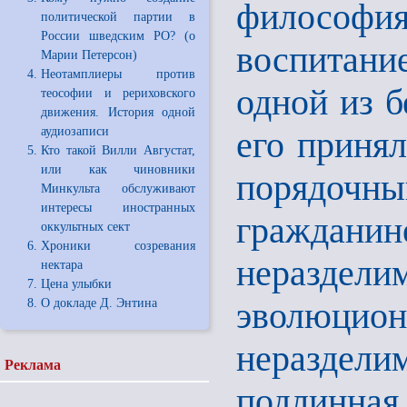
философ
политической партии в
России шведским РО? (о
воспитание
Марии Петерсон)
Неотамплиеры против
одной из б
теософии и рериховского
движения. История одной
аудиозаписи
его принял
Кто такой Вилли Августат,
или как чиновники
порядочны
Минкульта обслуживают
интересы иностранных
гражданин
оккультных сект
Хроники созревания
нераздел
нектара
Цена улыбки
эволюци
О докладе Д. Энтина
нераздели
Реклама
подлинная