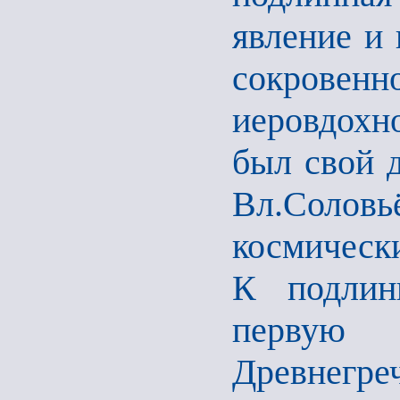
явление и 
сокров
иеровдохно
был свой д
Вл.Солов
космическ
К подлинн
первую
Древне