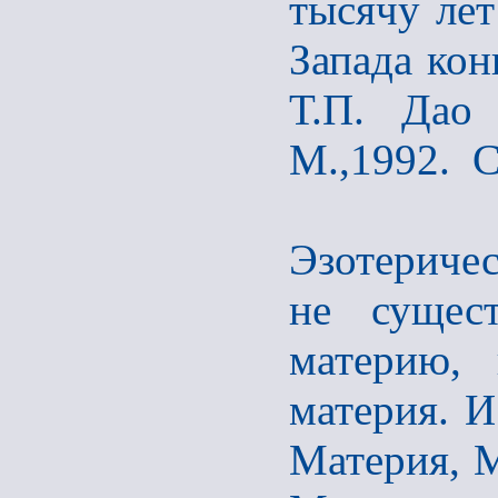
тысячу лет
Запада кон
Т.П. Дао 
М.,1992. С
2.Еще с
Эзотериче
не сущес
материю, 
материя. И
Материя, 