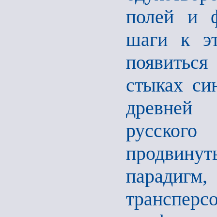
полей и ф
шаги к эт
появиться
стыках си
древней
русског
продвин
парад
транспер