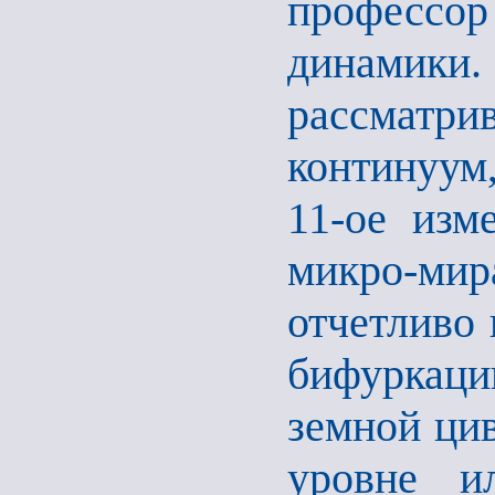
профессор 
динамики. 
рассматр
континуум
11-ое изм
микро-м
отчетливо 
бифуркац
земной цив
уровне и