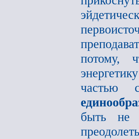
прикосну
эйдети
первоис
преподава
потому, 
энергетик
частью 
единообр
быть не 
преодоле