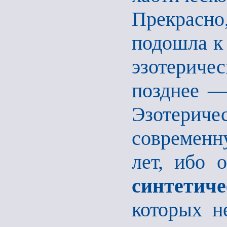
Прекрасно,
подошла к 
эзотерич
позднее —
Эзотерич
современн
лет, ибо 
синтети
которых не