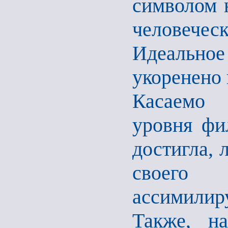
символом 
человечес
Идеальн
укоренено 
Касаемо 
уровня фи
достигла, 
своего ф
ассимили
Также, н