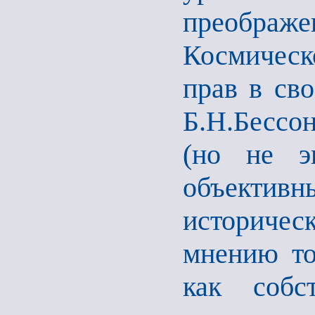
преображ
Космическ
прав в св
Б.Н.Бессо
(но не э
объекти
историче
мнению то
как собс