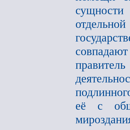
сущности
отдельной
государст
совпадают
правитель
деятельн
подлинног
её с общ
мироздан