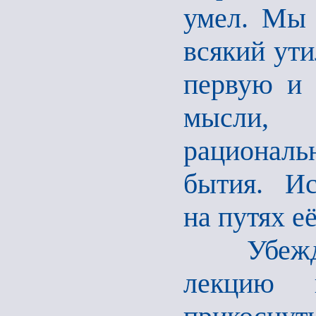
умел. Мы 
всякий ути
первую и 
мысли, 
рационал
бытия. Ис
на путях е
Убеждена
лекци