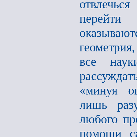
отвлечьс
перейти
оказывают
геометрия,
все науки
рассужда
«минуя о
лишь раз
любого пре
помощи с