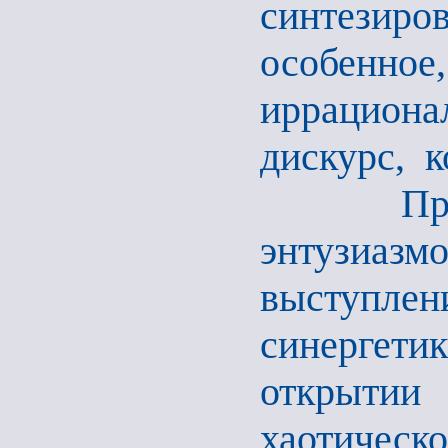
синтезиро
особен
иррационал
дискурс, 
Професс
энтузиазм
выступлен
синергет
открытии
хаотическ