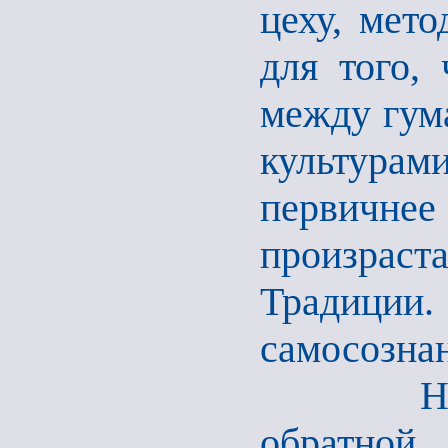
цеху, мето
для того,
между гум
культурам
первичнее 
произраст
Традиц
самосозна
Но в ВУ
обратно