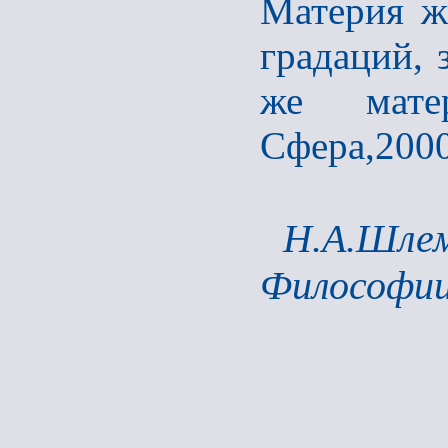
Материя ж
градаций, з
же мате
Сфера,2000
Н.А.Шлем
Философии