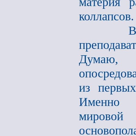
материя р
коллапсов.
Возвращ
преподава
Думаю,
опосредов
из первых
Именно 
мирово
основопол