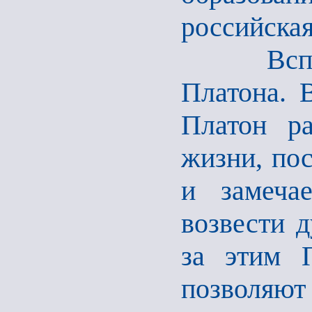
российска
Вспомни
Платона. В
Платон ра
жизни, по
и замеча
возвести 
за этим П
позволяю