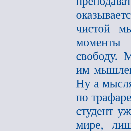
преподав
оказываетс
чистой мы
моменты
свободу. 
им мышлени
Ну а мысля
по трафаре
студент уж
мире, л