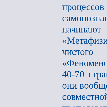
процес
самопозна
начинают
«Метафизи
чистог
«Феномено
40-70 стра
они вообще
совместно