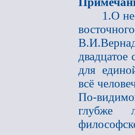
Примечан
1.О необх
восточ
В.И.Верн
двадцатое 
для едино
всё челове
По-видим
глубже 
философс