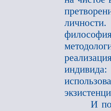
претворен
личности
философ
методол
реализац
индивида
исполь
экзистенци
И послед