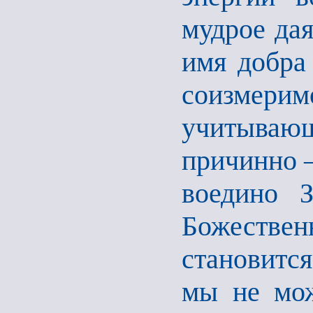
мудрое дая
имя добра
соизмери
учитывающ
причинно –
воедино 
Божествен
становится
мы не мож