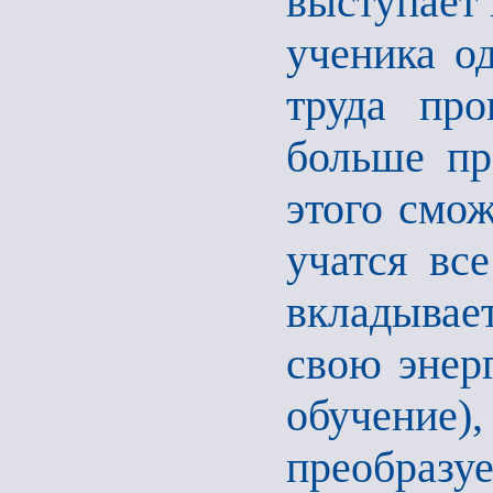
выступает 
ученика о
труда про
больше пр
этого смож
учатся вс
вкладывае
свою энерг
обучение
преобразу