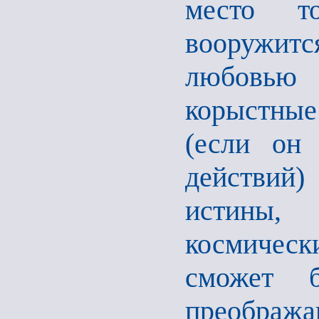
место то
вооружит
любовью
корыстные 
(если он 
действий)
истины,
космичес
сможет б
преобра