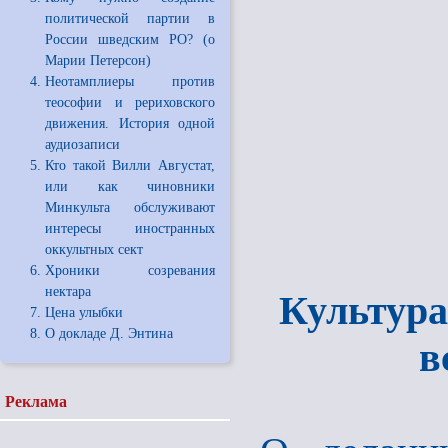
политической партии в
России шведским РО? (о
Марии Петерсон)
Неотамплиеры против
теософии и рериховского
движения. История одной
аудиозаписи
Кто такой Вилли Августат,
или как чиновники
Минкульта обслуживают
интересы иностранных
оккультных сект
Хроники созревания
нектара
Культура
Цена улыбки
О докладе Д. Энтина
в
Реклама