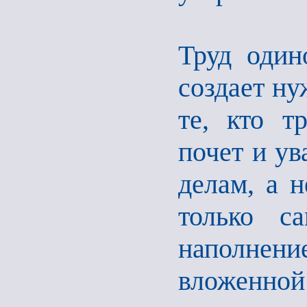
Труд один
создает ну
те, кто т
почет и ув
делам, а н
только с
наполнение
вложенной