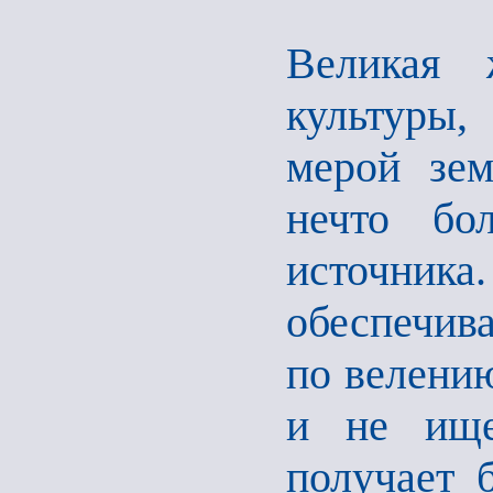
Великая 
культуры,
мерой зем
нечто бо
источника
обеспечив
по велению
и не ище
получает 