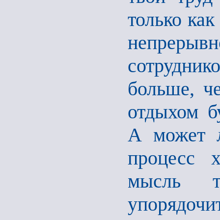
только как
непрерыв
сотрудник
больше, ч
отдыхом б
А может л
процесс х
мысль т
упорядоч