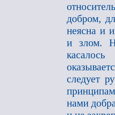
относител
добром, дл
неясна и 
и злом. Н
касалось
оказываетс
следует р
принципам
нами добра