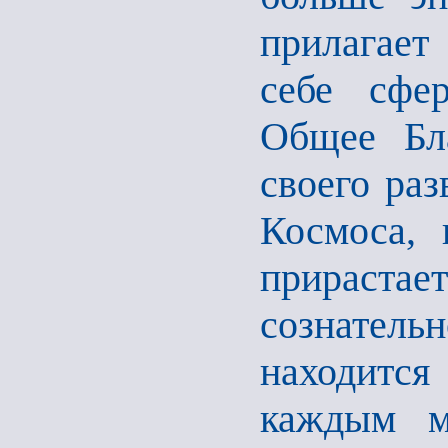
прилагае
себе сфе
Общее Бла
своего раз
Космоса, 
прираст
сознатель
находится
каждым м