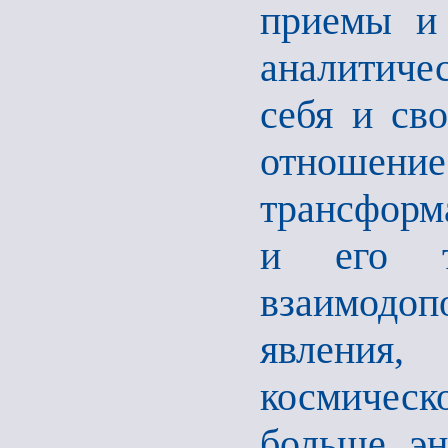
приемы и 
аналитичес
себя и св
отношен
трансформа
и его т
взаимодо
явления,
космическо
больше эн