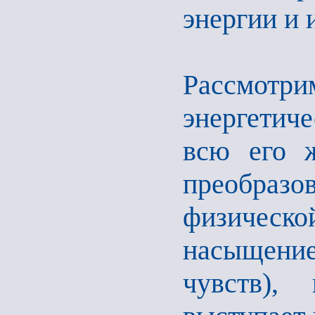
энергии и 
Рассмо
энергетич
всю его ж
преобраз
физической
насыщени
чувств),