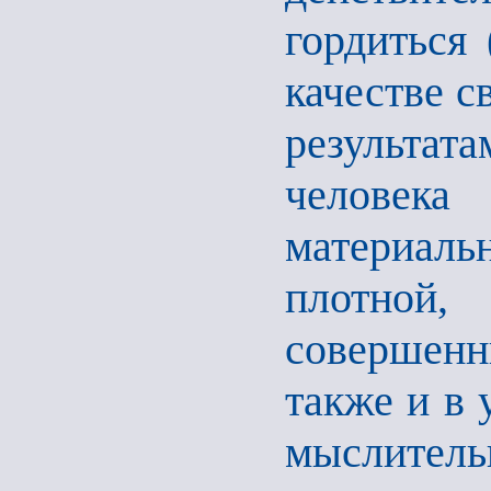
гордиться 
качестве с
результат
человека
материал
плотной
совершен
также и в 
мыслительн