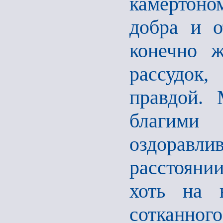
камертоно
добра и о
конечно ж
рассудок
правдой. 
благим
оздоравли
расстоянии
хоть на 
сотканно