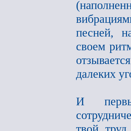
(наполне
вибрация
песней, н
своем ритм
отзывает
далеких уг
И перв
сотрудниче
твой труд