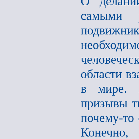
О делани
самыми 
подвижн
необходим
человече
области вз
в мире. 
призывы тв
почему-то 
Конечно,