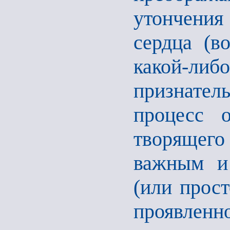
утончения
сердца (в
какой-л
признател
процесс о
творящег
важным и
(или прост
проявленно