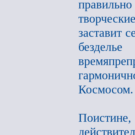
правильно
творчески
заставит с
бездел
времяпреп
гармони
Космосом.
Поистине, 
действите