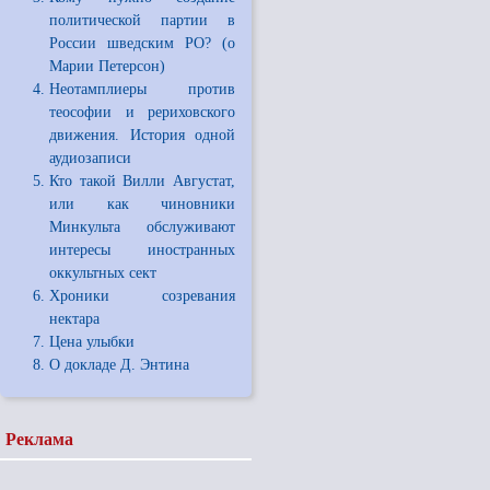
политической партии в
России шведским РО? (о
Марии Петерсон)
Неотамплиеры против
теософии и рериховского
движения. История одной
аудиозаписи
Кто такой Вилли Августат,
или как чиновники
Минкульта обслуживают
интересы иностранных
оккультных сект
Хроники созревания
нектара
Цена улыбки
О докладе Д. Энтина
Реклама