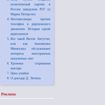
политической партии в
России шведским РО? (о
Марии Петерсон)
Неотамплиеры против
теософии и рериховского
движения. История одной
аудиозаписи
Кто такой Вилли Августат,
или как чиновники
Минкульта обслуживают
интересы иностранных
оккультных сект
Хроники созревания
нектара
Цена улыбки
О докладе Д. Энтина
Реклама