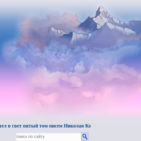
ет пятый том писем Николая Константиновича Рериха.
"