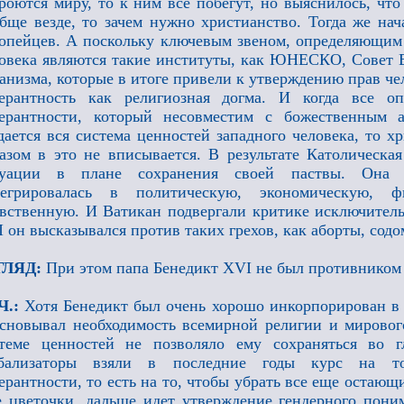
роются миру, то к ним все побегут, но выяснилось, что
бще везде, то зачем нужно христианство. Тогда же нач
опейцев. А поскольку ключевым звеном, определяющим 
овека являются такие институты, как ЮНЕСКО, Совет 
анизма, которые в итоге привели к утверждению прав чел
ерантность как религиозная догма. И когда все оп
лерантности, который несовместим с божественным 
дается вся система ценностей западного человека, то 
азом в это не вписывается. В результате Католическая
туации в плане сохранения своей паствы. Она 
тегрировалась в политическую, экономическую,
вственную. И Ватикан подвергали критике исключительн
 он высказывался против таких грехов, как аборты, сод
ГЛЯД:
При этом папа Бенедикт XVI не был противнико
Ч.:
Хотя Бенедикт был очень хорошо инкорпорирован в 
сновывал необходимость всемирной религии и мировог
теме ценностей не позволяло ему сохраняться во г
обализаторы взяли в последние годы курс на т
ерантности, то есть на то, чтобы убрать все еще остающ
 цветочки, дальше идет утверждение гендерного поним