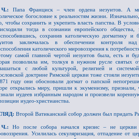
 Ч.:
Папа Франциск – член ордена иезуитов. А ми
олическое богословие к реальностям жизни. Изначально,
о, чтобы сохранить и укрепить власть папства. В усло
исходили тогда в сознании европейского общества, 
способившись, сохранив католическую догматику и 
зуитов заключалась в обеспечении контроля на
способления католического мировоззрения к потребностя
тому самой главной чертой иезуитов была, есть и бу
орая позволила им, толкуя в нужном русле святых о
глашаться с любой культурой, религией и системо
ословской доктрине Римской церкви тоже стояли иезуит
871 году они обосновали догмат о папской непогреш
оре открылись миру, пришли к экуменизму, признали, ч
знали иудеев избранным народом и произвели коренну
позиции иудео-христианства.
ГЛЯД:
Второй Ватиканский собор должен был придать 
 Ч.:
Но после собора начался кризис – не церкви 
овоззрения. Усилилась секуляризация, отпадение от це