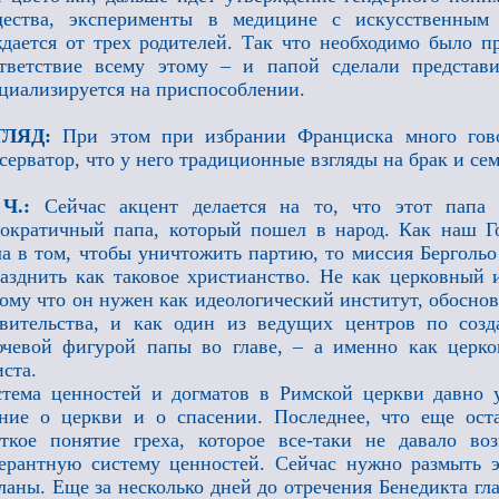
щества, эксперименты в медицине с искусственным 
дается от трех родителей. Так что необходимо было 
тветствие всему этому – и папой сделали представи
циализируется на приспособлении.
ГЛЯД:
При этом при избрании Франциска много гов
серватор, что у него традиционные взгляды на брак и с
 Ч.:
Сейчас акцент делается на то, что этот папа 
ократичный папа, который пошел в народ. Как наш Го
а в том, чтобы уничтожить партию, то миссия Берголь
азднить как таковое христианство. Не как церковный и
ому что он нужен как идеологический институт, обосн
вительства, и как один из ведущих центров по соз
чевой фигурой папы во главе, – а именно как церко
ста.
тема ценностей и догматов в Римской церкви давно 
ние о церкви и о спасении. Последнее, что еще оста
ткое понятие греха, которое все-таки не давало во
ерантную систему ценностей. Сейчас нужно размыть 
ланы. Еще за несколько дней до отречения Бенедикта гла