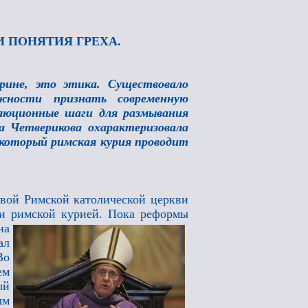
 ПОНЯТИЯ ГРЕХА.
рине, это этика. Существовало
жности признать современную
люционные шаги для размывания
а Четверикова охарактеризовала
 который римская курия проводит
авой Римской католической церкви
и римской курией. Пока реформы
на
ал
Во
ем
ый
ым