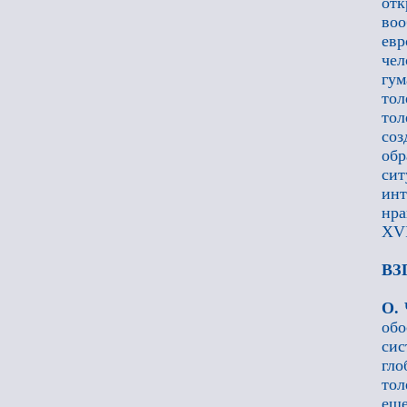
отк
воо
евр
чел
гум
тол
то
соз
обр
си
ин
нра
XVI
ВЗ
О. 
обо
сис
гл
тол
еще