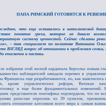
ПАПА РИМСКИЙ ГОТОВИТСЯ К РЕВИЗИИ
оследнее, что еще оставалось в католической докт
сткое понятие греха, которое не давало возмо
лерантную систему ценностей. Сейчас сделаны рево
ого», – так специалист по политике Ватикана Ольг
ете ВЗГЛЯД вопрос об отношении к проблемам семьи,
ди епископов и паствы.
ле избрания этой весной кардинала Бергольо новым гл
ьшинство наблюдателей ожидали перемен в управлени
пы
Франциска еще разрабатываются, но, как выяснилось 
ях, кроме управленческих реформ, Ватикан нач
дготовку и еще более фундаментальных изменений. 
рник представители понтифика подтвердили, что по вс
архиям разослан опросник из 39 пунктов, призванн
снить отношение католиков всего мира к самым важн