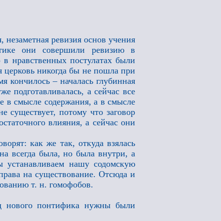
, незаметная ревизия основ учения
атике они совершили ревизию в
о в нравственных постулатах были
я церковь никогда бы не пошла при
мя кончилось – началась глубинная
же подготавливалась, а сейчас все
е в смысле содержания, а в смысле
не существует, потому что заговор
остаточного влияния, а сейчас они
орят: как же так, откуда взялась
на всегда была, но была внутри, а
мы устанавливаем нашу содомскую
 права на существование. Отсюда и
ованию т. н. гомофобов.
од нового понтифика нужны были