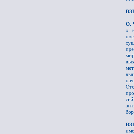
ВЗ
О. 
о 
пос
сущ
пре
мир
вых
мет
выш
нач
Отс
про
сей
ант
бор
ВЗ
име