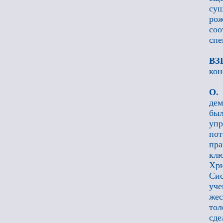
су
рож
соо
спе
ВЗ
кон
О.
дем
был
упр
пот
пра
клю
Хри
Сис
уче
жес
тол
сде