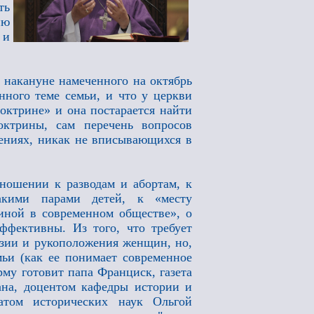
ть
ию
 и
я накануне намеченного на октябрь
нного теме семьи, и что у церкви
октрине» и она постарается найти
ктрины, сам перечень вопросов
нениях, никак не вписывающихся в
ношении к разводам и абортам, к
акими парами детей, к «месту
ной в современном обществе», о
ффективны. Из того, что требует
назии и рукоположения женщин, но,
мьи (как ее понимает современное
рму готовит папа Франциск, газета
на, доцентом кафедры истории и
том исторических наук Ольгой