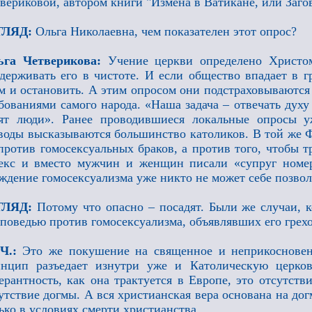
вериковой, автором книги "Измена в Ватикане, или Заго
ГЛЯД:
Ольга Николаевна, чем показателен этот опрос?
ьга Четверикова:
Учение церкви определено Христом
держивать его в чистоте. И если общество впадает в г
м и остановить. А этим опросом они подстраховываются
бованиями самого народа. «Наша задача – отвечать духу 
ят люди». Ранее проводившиеся локальные опросы у
воды высказываются большинство католиков. В той же Ф
против гомосексуальных браков, а против того, чтобы 
екс и вместо мужчин и женщин писали «супруг номер
ждение гомосексуализма уже никто не может себе позвол
ГЛЯД:
Потому что опасно – посадят. Были же случаи, 
поведью против гомосексуализма, объявлявших его грехо
 Ч.:
Это же покушение на священное и неприкосновен
нцип разъедает изнутри уже и Католическую церков
ерантность, как она трактуется в Европе, это отсутст
утствие догмы. А вся христианская вера основана на д
ько в условиях смерти христианства.