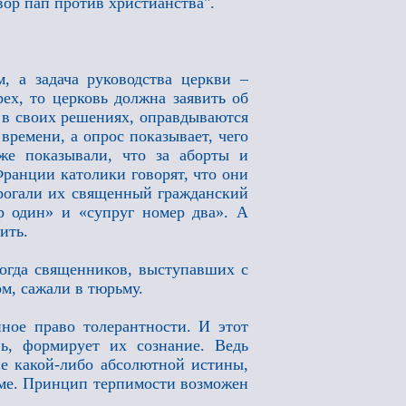
вор пап против христианства".
, а задача руководства церкви –
рех, то церковь должна заявить об
 в своих решениях, оправдываются
времени, а опрос показывает, чего
же показывали, что за аборты и
ранции католики говорят, что они
трогали их священный гражданский
 один» и «супруг номер два». А
ить.
когда священников, выступавших с
м, сажали в тюрьму.
ное право толерантности. И этот
ь, формирует их сознание. Ведь
вие какой-либо абсолютной истины,
огме. Принцип терпимости возможен