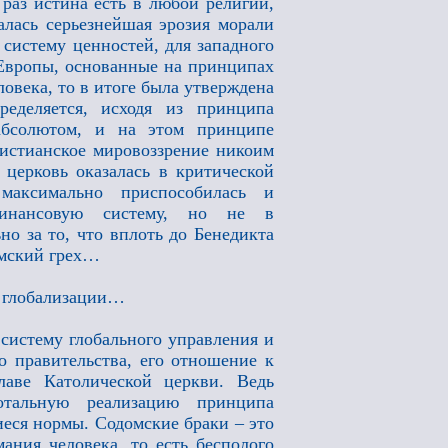
 раз истина есть в любой религии,
алась серьезнейшая эрозия морали
систему ценностей, для западного
Европы, основанные на принципах
овека, то в итоге была утверждена
ределяется, исходя из принципа
абсолютом, и на этом принципе
христианское мировоззрение никоим
 церковь оказалась в критической
максимально приспособилась и
 финансовую систему, но не в
о за то, что вплоть до Бенедикта
омский грех…
м глобализации…
систему глобального управления и
о правительства, его отношение к
лаве Католической церкви. Ведь
отальную реализацию принципа
иеся нормы. Содомские браки – это
ания человека, то есть бесполого