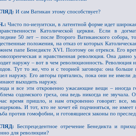
ГЛЯД:
И сам Ватикан этому способствует?
Ч.:
Чисто по-иезуитски, в латентной форме идет широкая
нравственности Католической церкви. Если в догм
ледние 50 лет – после Второго Ватиканского собора, т
ественные положения, на отказ от которых Католическа
жнем папе Бенедикте XVI. Поэтому он отрекся. Его вре
овоззренческая и нравственная революция. Она давно у
одит наружу – вот в чем революционность. Революция н
одов. Тут то же, что и с теорией заговора: она больше 
ел наружу. Его авторы прятались, пока они не имели д
инают выходить наружу.
юда и все эти откровенно ужасающие вещи – иногда гов
блема содомского греха, она ведь никогда не звучала. О
час время пришло, и нам откровенно говорят: все, 
ицерковь. И тот, кто не хочет ей подчиняться, не имеет
ьба против гомофобии, и готовящиеся законы по преслед
ГЛЯД:
Беспрецедентное отречение Бенедикта и прих
нно для революции?