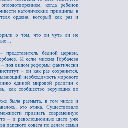
оплодотворением, когда ребенок
привести католические принципы в
теля ордена, который как раз и
орили о том, что он чуть ли не
емью…
– представитель бедной церкви,
рбачев. И если миссия Горбачева
о – под видом реформы фактически
нститут – он как раз сохранится,
овывающий необходимость мирового
данию единой мировой религии с
вь, как сообщество верующих во
уже была размыта, в том числе и
валось, это этика. Существовало
зможности признать современную
это – и революционные шаги уже
ва папского совета по делам семьи