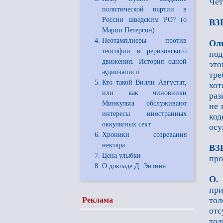
Чет
политической партии в
России шведским РО? (о
ВЗ
Марии Петерсон)
Неотамплиеры против
Ол
теософии и рериховского
под
движения. История одной
это
аудиозаписи
тре
Кто такой Вилли Августат,
хот
или как чиновники
раз
Минкульта обслуживают
не 
интересы иностранных
код
оккультных сект
осу
Хроники созревания
нектара
ВЗ
Цена улыбки
про
О докладе Д. Энтина
О.
при
тол
Реклама
отс
тол