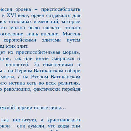
ссия ордена – приспосабливать
 в XVI веке, орден создавался для
виях тотальных изменений, которые
это можно было сделать, только
богословие лишь внешне. Миссия
д европейскими элитами путем
м этих элит.
дет их приспособительная мораль,
тцов, так или иначе смиряться и
й ценностей. За изменениями в
ы – на Первом Ватиканском соборе
имости, а на Втором Ватиканском
то истина есть во всех религиях,
ю революцию, фактически перейдя
Римской церкви новые силы…
как института, а христианского
ркви – они думали, что когда они