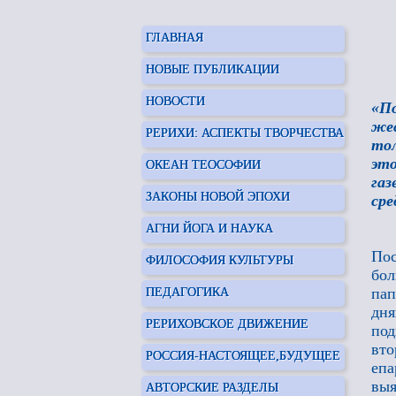
ГЛАВНАЯ
НОВЫЕ ПУБЛИКАЦИИ
НОВОСТИ
«П
же
РЕРИХИ: АСПЕКТЫ ТВОРЧЕСТВА
то
эт
ОКЕАН ТЕОСОФИИ
газ
ЗАКОНЫ НОВОЙ ЭПОХИ
сре
АГНИ ЙОГА И НАУКА
Пос
ФИЛОСОФИЯ КУЛЬТУРЫ
бол
па
ПЕДАГОГИКА
дн
РЕРИХОВСКОЕ ДВИЖЕНИЕ
по
вто
РОССИЯ-НАСТОЯЩЕЕ,БУДУЩЕЕ
еп
выя
АВТОРСКИЕ РАЗДЕЛЫ