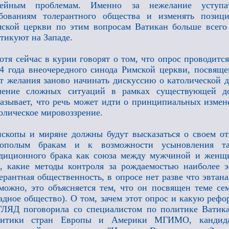
мейным проблемам. Именно за нежелание уступа
ебованиям толерантного общества и изменять позиц
ской церкви по этим вопросам Ватикан больше всего
тикуют на Западе.
отя сейчас в курии говорят о том, что опрос проводитс
4 года внеочередного синода Римской церкви, посвяще
т желания заново начинать дискуссию о католической д
шение сложных ситуаций в рамках существующей до
азывает, что речь может идти о принципиальных изме
олическое мировоззрение.
скопы и миряне должны будут высказаться о своем от
нополым бракам и к возможности усыновления т
диционного брака как союза между мужчиной и женщи
, какие методы контроля за рождаемостью наиболее э
ерантная общественность, в опросе нет разве что эвта
можно, это объясняется тем, что он посвящен теме се
адное общество). О том, зачем этот опрос и какую рефо
ЛЯД поговорила со специалистом по политике Ватика
литики стран Европы и Америки МГИМО, кандида