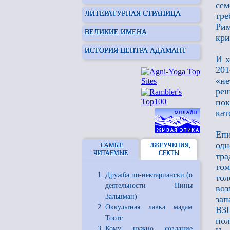
се
ЛИТЕРАТУРНАЯ СТРАНИЦА
тр
Рим
ВЕЛИКИЕ ИМЕНА
кри
ИСТОРИЯ ЦЕНТРА АДАМАНТ
И х
201
«не
ре
пок
кат
Епи
од
САМЫЕ
ЛЖЕУЧЕНИЯ,
ЧИТАЕМЫЕ
СЕКТЫ
тра
том
Дружба по-нектариански (о
тол
деятельности Нины
воз
Зальцман)
зап
Оккультная лавка мадам
ВЗГ
Тоотс
по
Кому нужно создание