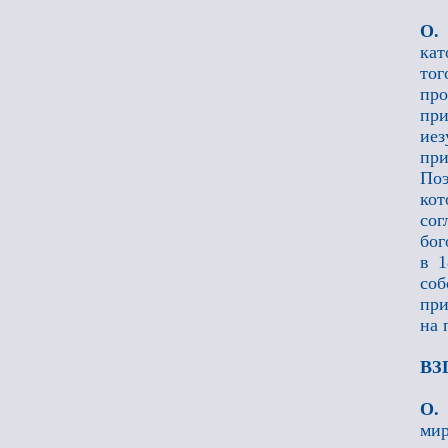
О.
кат
тог
про
при
ие
при
Поэ
кот
со
бог
в 1
соб
при
на 
ВЗ
О.
мир