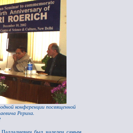
родной конференции посвященной
аевича Рериха.
2
 Палладиевич был наделен самым