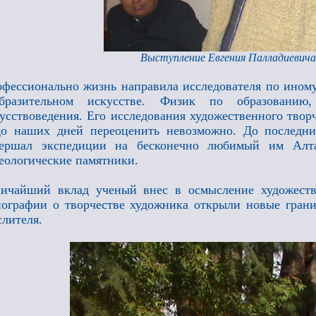
Выступление Евгения Палладиевича
фессионально жизнь направила исследователя по иному 
образительном искусстве. Физик по образованию
усствоведения. Его исследования художественного твор
до наших дней переоценить невозможно. До последн
вершал экспедиции на бесконечно любимый им Алт
еологические памятники.
ичайший вклад ученый внес в осмысление художестве
ографии о творчестве художника открыли новые грани
лителя.