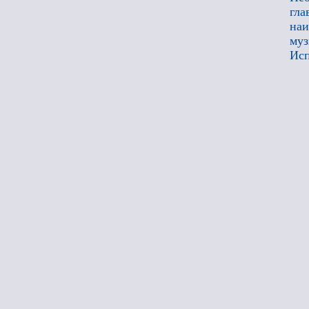
гла
наи
муз
Исп