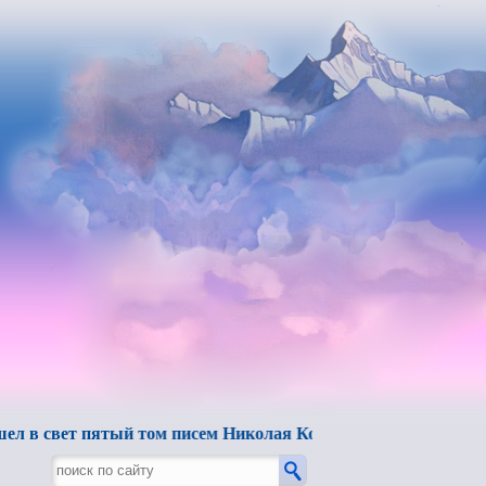
 пятый том писем Николая Константиновича Рериха.
"Бе