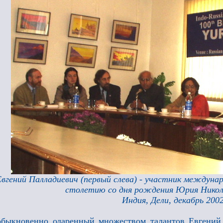
Евгений Палладиевич (первый слева) - участник междуна
столетию со дня рождения Юрия Никол
Индия, Дели, декабрь 200
быкновенно одаренный множеством талантов Евгений