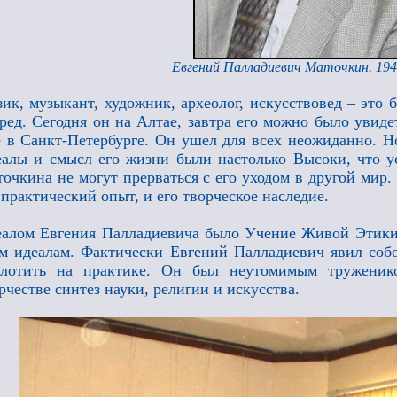
Евгений Палладиевич Маточкин. 194
ик, музыкант, художник, археолог, искусствовед – это
ред. Сегодня он на Алтае, завтра его можно было увиде
 в Санкт-Петербурге. Он ушел для всех неожиданно. Но
алы и смысл его жизни были настолько Высоки, что у
очкина не могут прерваться с его уходом в другой мир
 практический опыт, и его творческое наследие.
алом Евгения Палладиевича было Учение Живой Этики.
м идеалам. Фактически Евгений Палладиевич явил соб
плотить на практике. Он был неутомимым труженико
рчестве синтез науки, религии и искусства.