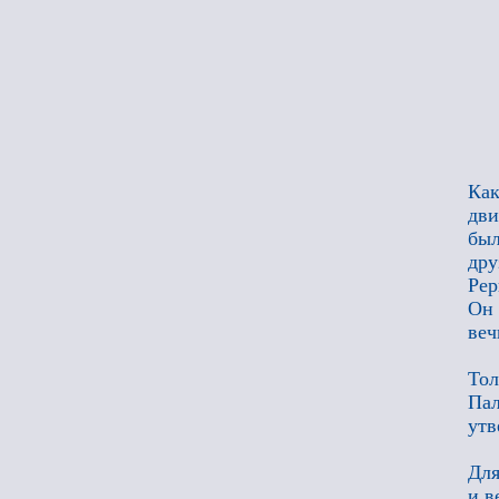
Ка
дви
был
дру
Рер
Он
веч
То
Па
утв
Для
и в