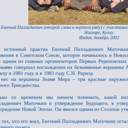
Евгений Палладиевич (второй слева в верхнем ряду) с участник
Наггаре, Куллу.
Индия, декабрь 2002
к истинный практик Евгений Палладиевич Маточкин
жения в Советском Союзе, которое начиналось в Новос
 одним из главных организаторов Первых Рериховских 
зьями совершал восхождения на безымянные вершины А
иху в 1981 году и в 1983 году С.Н. Рериху.
 нес на вершины Знамя Мира – три красные окружно
ного Триединства.
лько со временем мы начнем понимать, какой кол
лладиевич Маточкин в утверждение Будущего, в утв
ерждение Новой Эпохи. Он явился одним из Столпов ут
 тех, кто его знал, Евгений Палладиевич Маточкин оста
ечного полета.