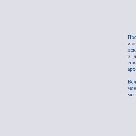
Про
из
иск
и 
со
арх
Вел
мон
мыс