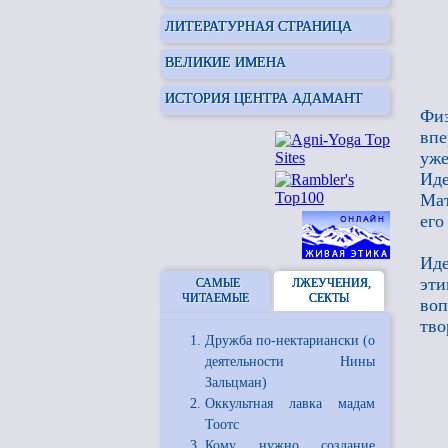
ЛИТЕРАТУРНАЯ СТРАНИЦА
ВЕЛИКИЕ ИМЕНА
ИСТОРИЯ ЦЕНТРА АДАМАНТ
Физ
впе
уже
Иде
Мат
его
Иде
эти
САМЫЕ
ЛЖЕУЧЕНИЯ,
ЧИТАЕМЫЕ
СЕКТЫ
во
тво
Дружба по-нектариански (о
деятельности Нины
Зальцман)
Оккультная лавка мадам
Тоотс
Кому нужно создание