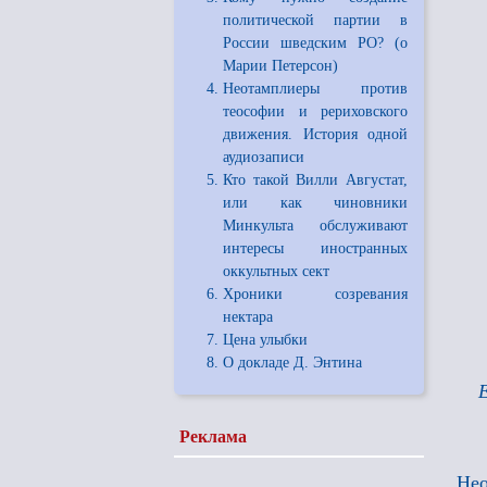
политической партии в
России шведским РО? (о
Марии Петерсон)
Неотамплиеры против
теософии и рериховского
движения. История одной
аудиозаписи
Кто такой Вилли Августат,
или как чиновники
Минкульта обслуживают
интересы иностранных
оккультных сект
Хроники созревания
нектара
Цена улыбки
О докладе Д. Энтина
Реклама
Нео