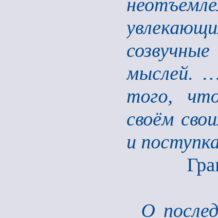
неотъе
увлекающи
созвучны
мыслей. 
того, чт
своём сво
и поступк
Гра
О послед