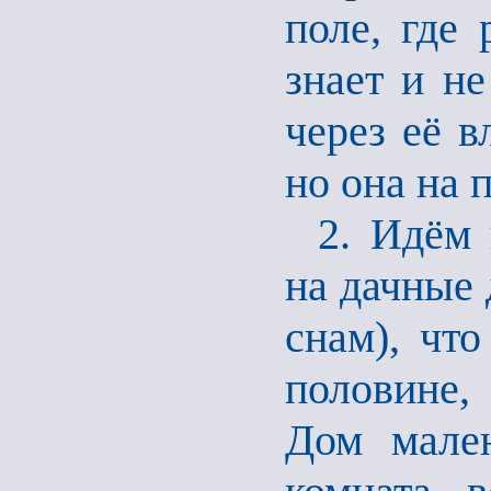
поле, где
знает и н
через её в
но она на 
2. Идём 
на дачные
снам), чт
половине,
Дом мален