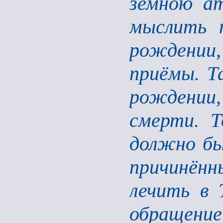
земною а
мыслить 
рождении
приёмы. Т
рождении,
смерти. Т
должно бы
причинён
лечить в 
обращени