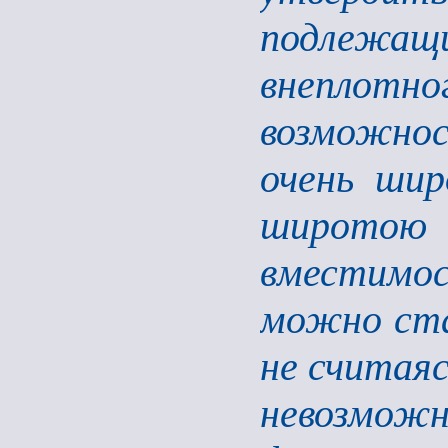
подлежащ
внеплотн
возможнос
очень шир
широто
вместимос
можно ста
не считаяс
невозмо