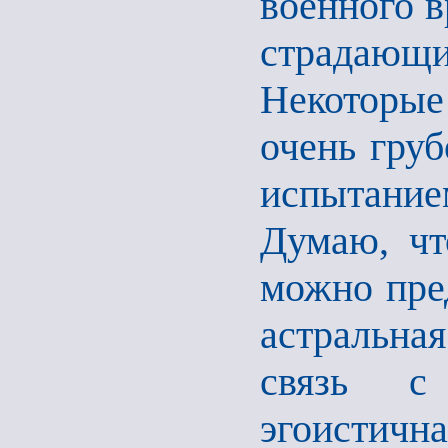
военного в
страдающ
Некоторые
очень груб
испытани
Думаю, чт
можно пред
астральная
связь с
эгоистич