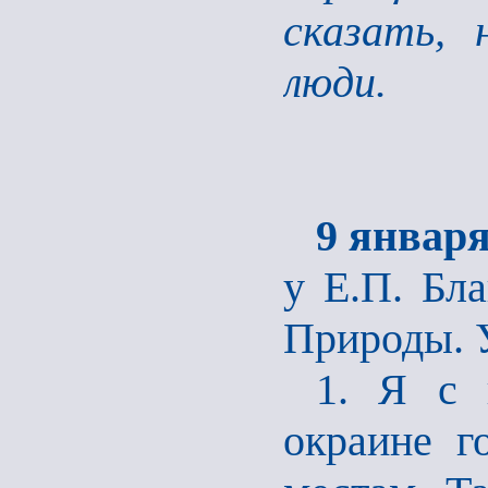
сказать,
люди.
9 января
у Е.П. Бла
Природы. У
1. Я с 
окраине г