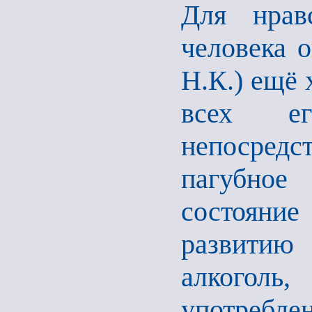
Для нрав
человека о
Н.К.) ещё 
всех ег
непосред
пагубно
состояни
развитию
алкоголь
употребле