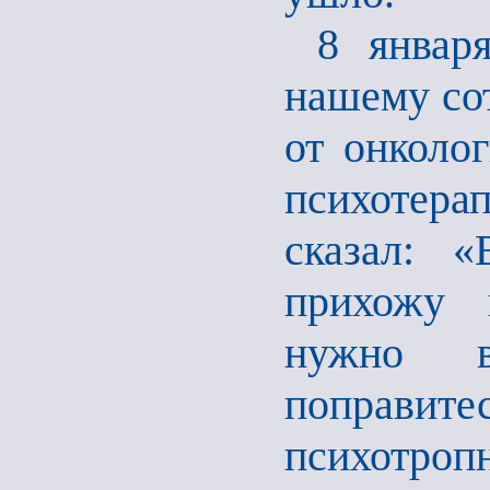
8 январ
нашему со
от онколог
психотер
сказал: 
прихожу 
нужно в
поправите
психотроп