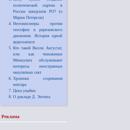
политической партии в
России шведским РО? (о
Марии Петерсон)
Неотамплиеры против
теософии и рериховского
движения. История одной
аудиозаписи
Кто такой Вилли Августат,
или как чиновники
Минкульта обслуживают
интересы иностранных
оккультных сект
Хроники созревания
нектара
Цена улыбки
О докладе Д. Энтина
Реклама