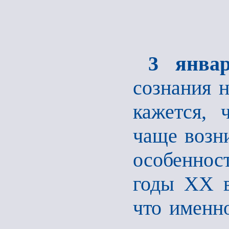
3 январ
сознания 
кажется, 
чаще возн
особенност
годы XX в
что именн