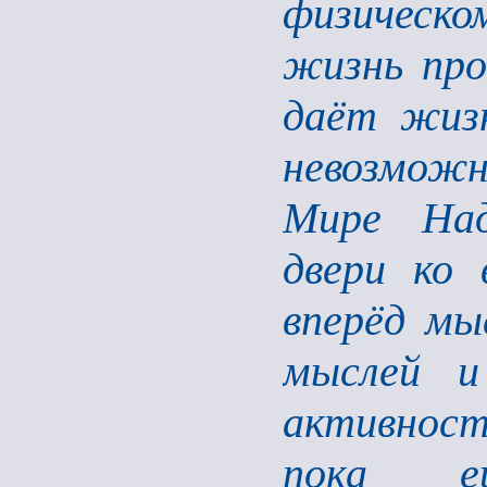
физическо
жизнь про
даёт жизн
невозмож
Мире Над
двери ко 
вперёд мы
мыслей и
активност
пока е