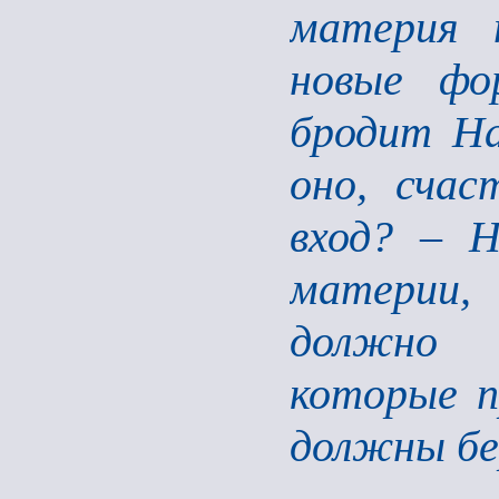
материя 
новые фо
бродит На
оно, счас
вход? – Н
материи, 
должно 
которые п
должны бе