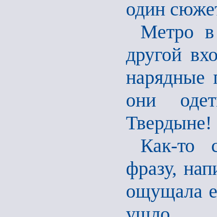
один сюже
Метро в
другой вх
нарядные 
они одет
Твердыне!
Как-то 
фразу, нап
ощущала её
ушло.