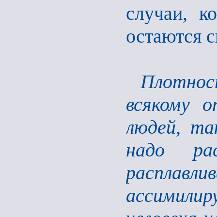
случаи, ко
остаются 
Плотно
всякому о
людей, та
надо ра
расплавли
ассимилир