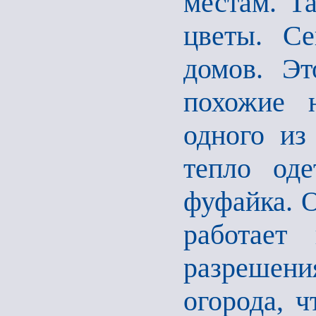
местам. Т
цветы. С
домов. Эт
похожие н
одного из
тепло оде
фуфайка. О
работает
разрешени
огорода, ч