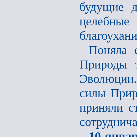
будущие д
целебные
благоухани
Поняла 
Природы т
Эволюции. 
силы Прир
приняли с
сотруднича
10 январ