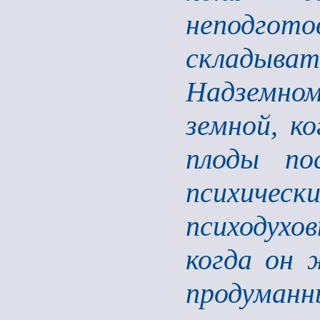
неподго
складыват
Надземно
земной, к
плоды по
психиче
психодух
когда он 
продуманн