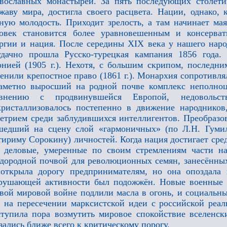
вославных монастырей. За пять последующих столет
жаву мира, достигла своего расцвета. Нации, однако, 
ную молодость. Приходит зрелость, а там начинает ма
ловек становится более уравновешенным и консерва
ргии и нация. После середины XIX века у нашего наро
удачно прошла Русско-турецкая кампания 1856 года
нией (1905 г.). Нехотя, с большим скрипом, последн
енили крепостное право (1861 г.). Монархия сопротивл
аметно выросший на родной почве комплекс неполноц
авнению с продвинувшейся Европой, недовольс
ристаллизовалось постепенно в движение народников
етрием среди заблудившихся интеллигентов. Преобразов
едший на сцену слой «гармоничных» (по Л.Н. Гумиле
ириму Сорокину) личностей. Когда нация достигает сред
 деловые, умеренные по своим стремлениям части на
дородной почвой для революционных семян, занесённы
открыла дорогу предпринимателям, но она опоздала 
рушающей активности был подожжён. Новые военные н
вой мировой войне подлили масла в огонь, и социальны
 на пересечении марксистской идеи с российской реа
тупила пора возмутить мировое спокойствие вселенск
зались ближе всего к критическому порогу.