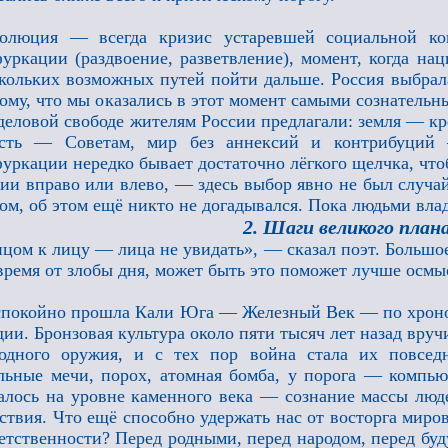
волюция — всегда кризис устаревшей социальной ко
уркации (раздвоение, разветвление), момент, когда на
кольких возможных путей пойти дальше. Россия выбра
ому, что мы оказались в этот момент самыми сознатель
деловой свободе жителям России предлагали: земля — к
асть — Советам, мир без аннексий и контрибуций
уркации нередко бывает достаточно лёгкого щелчка, чт
ии вправо или влево, — здесь выбор явно не был случа
ом, об этом ещё никто не догадывался. Пока людьми вла
2. Шаги великого план
цом к лицу — лица не увидать», — сказал поэт. Большо
время от злобы дня, может быть это поможет лучше осмы
покойно прошла Кали Юга — Железный Век — по хроно
ии. Бронзовая культура около пяти тысяч лет назад вруч
лодного оружия, и с тех пор война стала их повсе
льные мечи, порох, атомная бомба, у порога — компь
алось на уровне каменного века — сознание массы люде
ствия. Что ещё способно удержать нас от восторга миров
етственности? Перед родными, перед народом, перед бу