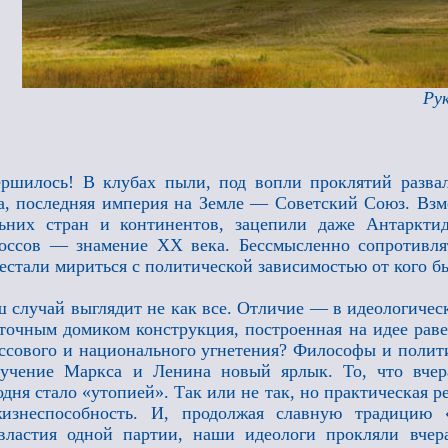
Ру
ршилось! В клубах пыли, под вопли проклятий развал
а, последняя империя на Земле — Советский Союз. Вз
ьних стран и континентов, зацепили даже Антаркти
оссов — знамение XX века. Бессмысленно сопротивля
естали мириться с политической зависимостью от кого б
 случай выглядит не как все. Отличие — в идеологическ
точным домиком конструкция, построенная на идее раве
ссового и национального угнетения? Философы и полити
 учение Маркса и Ленина новый ярлык. То, что вче
одня стало «утопией». Так или не так, но практическая 
жизнеспособность. И, продолжая славную традицию 
властия одной партии, наши идеологи прокляли вчер