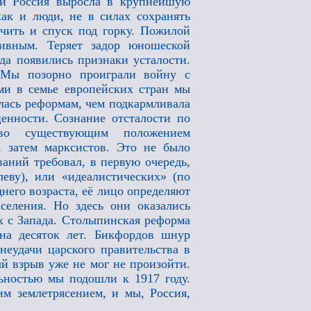
ий Россия выросла в крупнейшую
как и люди, не в силах сохранять
ячить и спуск под горку. Пожилой
тивным. Теряет задор юношеской
да появились признаки усталости.
. Мы позорно проиграли войну с
ими в семье европейских стран мы
ялась реформам, чем подкармливала
енности. Сознание отсталости по
тво существующим положением
, затем марксистов. Это не было
аний требовал, в первую очередь,
ву), или «идеалистических» (по
него возраста, её лицо определяют
селения. Но здесь они оказались
х с Запада. Столыпинская реформа
на десяток лет. Бикфордов шнур
еудачи царского правительства в
й взрыв уже не мог не произойти.
льностью мы подошли к 1917 году.
им землетрясением, и мы, Россия,