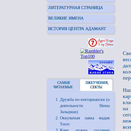
ЛИТЕРАТУРНАЯ СТРАНИЦА
ВЕЛИКИЕ ИМЕНА
ИСТОРИЯ ЦЕНТРА АДАМАНТ
Све
вес
дал
кол
пер
САМЫЕ
ЛЖЕУЧЕНИЯ,
ЧИТАЕМЫЕ
СЕКТЫ
Наш
кар
Дружба по-нектариански (о
кла
деятельности Нины
на
Зальцман)
сег
Оккультная лавка мадам
не
Тоотс
все
Кому нужно создание