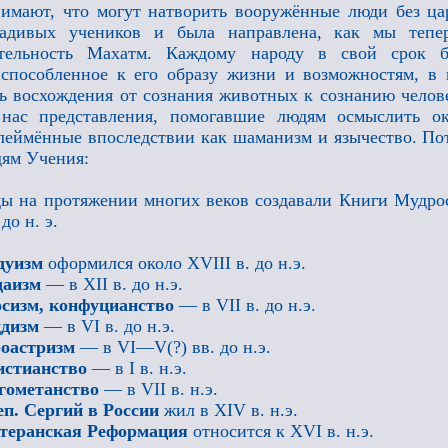
имают, что могут натворить вооружённые люди без ца
радивых учеников и была направлена, как мы тепер
ятельность Махатм. Каждому народу в свой срок 
способленное к его образу жизни и возможностям, в
ь восхождения от сознания животных к сознанию челов
 нас представления, помогавшие людям осмыслить о
леймённые впоследствии как шаманизм и язычество. По
ям Учения:
ы на протяжении многих веков создавали Книги Мудро
 до н. э.
дуизм
оформился около XVIII в. до н.э.
даизм
— в XII в. до н.э.
осизм, конфуцианство
— в VII в. до н.э.
ддизм
— в VI в. до н.э.
роастризм
— в VI—V(?) вв. до н.э.
истианство
— в I в. н.э.
гометанство
— в VII в. н.э.
п. Сергий
в России
жил в XIV в. н.э.
теранская Реформация
относится к XVI в. н.э.