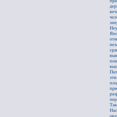
пра
дер
веч
че
эне
Не
Япо
отм
нез
ср
вык
пов
выш
Пит
эти
пло
при
раз
пер
Так
Нас
ока