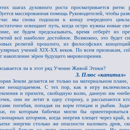
тих шагах духовного роста просматривается ритм: 
буется массированная помощь Руководителей, чтобы разв
йчас мы снова подошли к концу очередного цикла
остаточно освещают путь, когда остро нужны новые св
ние, не будем предсказывать, время отберёт из пр
летий всё наиболее достойное. Возможно, это будет с
ровых религий прошлого, из философских концепций
улярных учений XIX-XX веков. По всем признакам, сейч
т накопление зёрен будущего мировоззрения.
сывается ли в этот ряд Учение Живой Этики?
3. Плюс «капитал»
ория Земли делается не только на материальном плане,
не неощущаемом. С тех пор, как в игру включились
емления и прихоти, свободную волю, данную им «небе
очек, они не летят в одну сторону, а рассыпаются кто
сами погибая, попадая на корм птицам и рыбам. Зада
аки, по которым бабочки могли бы ориентироваться
сионарных штормов, когда энергия хлещет через край, к
ытке энергии столько же опасности наломать дров, с
ередной барьер на пути эволюции сознания. На пер