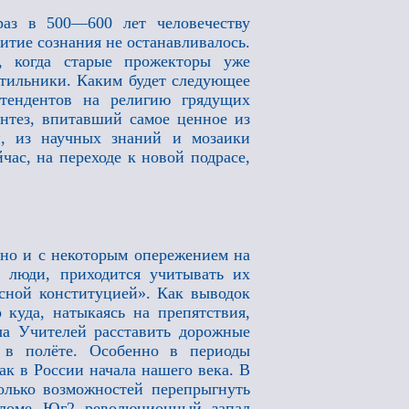
раз в 500—600 лет человечеству
итие сознания не останавливалось.
, когда старые прожекторы уже
етильники. Каким будет следующее
етендентов на религию грядущих
интез, впитавший самое ценное из
, из научных знаний и мозаики
ас, на переходе к новой подрасе,
 но и с некоторым опережением на
 люди, приходится учитывать их
сной конституцией». Как выводок
 куда, натыкаясь на препятствия,
ча Учителей расставить дорожные
 в полёте. Особенно в периоды
ак в России начала нашего века. В
колько возможностей перепрыгнуть
еломе Юг2 революционный запал