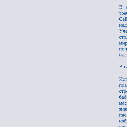
В э
тре
Се
нед
Уче
сто
ми
поп
иде
Впи
Ист
пла
стр
баб
мас
зн
пас
изб
оч