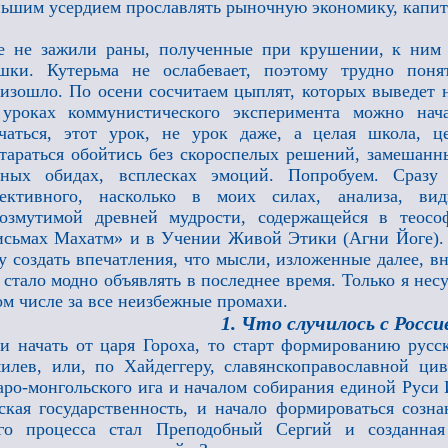
ьшим усердием прославлять рыночную экономику, капит
 не зажили раны, полученные при крушении, к ним 
шки. Кутерьма не ослабевает, поэтому трудно поня
изошло. По осени сосчитаем цыплят, которых выведет н
 уроках коммунистического эксперимента можно нач
чаться, этот урок, не урок даже, а целая школа, ц
тараться обойтись без скороспелых решений, замешанн
чных обидах, всплесках эмоций. Попробуем. Сразу 
ъективного, насколько в моих силах, анализа, в
озмутимой древней мудрости, содержащейся в теософ
сьмах Махатм» и в Учении Живой Этики (Агни Йоге). 
у создать впечатления, что мысли, изложенные далее, 
 стало модно объявлять в последнее время. Только я несу
ом числе за все неизбежные промахи.
1. Что случилось с Росси
и начать от царя Гороха, то старт формированию русск
илев, или, по Хайдеггеру, славянскоправославной ци
аро-монгольского ига и началом собирания единой Руси 
ская государственность, и начало формироваться созн
ого процесса стал Преподобный Сергий и созданн