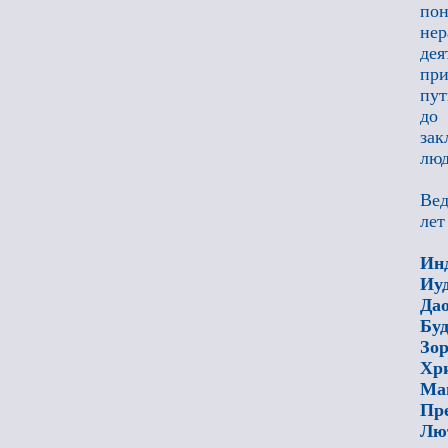
пон
не
де
при
пут
до
зак
люд
Вед
лет
Ин
Иу
Да
Бу
Зо
Хр
Ма
Пре
Лю