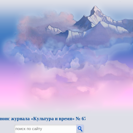
нала «Культура и время» № 67, 2025.
Вышел в свет пяты