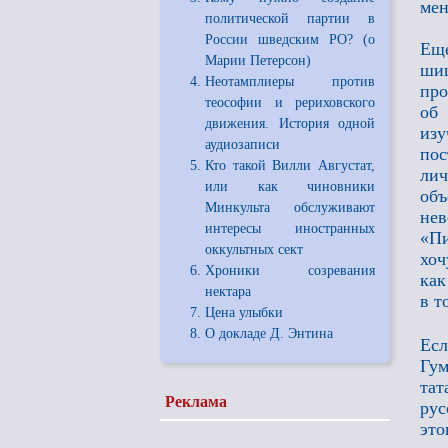
мен
политической партии в
России шведским РО? (о
Еще
Марии Петерсон)
ши
Неотамплиеры против
про
теософии и рериховского
об
движения. История одной
изу
аудиозаписи
пос
Кто такой Вилли Августат,
ли
или как чиновники
об
Минкульта обслуживают
нев
интересы иностранных
«Пи
оккультных сект
хоч
Хроники созревания
как
нектара
в т
Цена улыбки
О докладе Д. Энтина
Есл
Гум
тат
Реклама
рус
эт