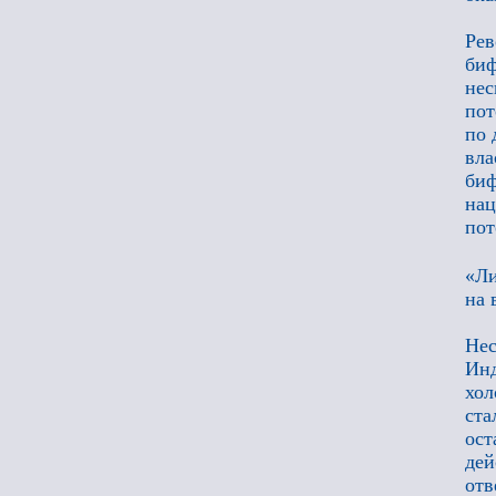
Ре
биф
нес
пот
по 
вл
биф
нац
пот
«Ли
на 
Нес
Инд
хо
ста
ост
дей
отв