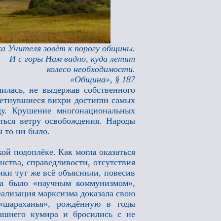
ка Учителя зовёт к порогу общины.
И с горы Нам видно, куда летит
колесо необходимости.
«Община», § 187
илась, не выдержав собственного
метнувшиеся вихри достигли самых
ду. Крушение многонациональных
ться ветру освобождения. Народы
ы то ни было.
ой подоплёке. Как могла оказаться
нства, справедливости, отсутствия
ки тут же всё объяснили, повесив
ра было «научным коммунизмом»,
реализация марксизма доказала свою
«шараханья», рождённую в годы
ашнего кумира и бросились с не