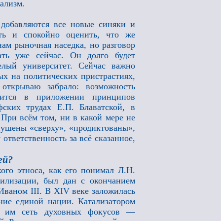
ализм.
добавляются все новые синяки и
ть и спокойно оценить, что же
ам рыночная наседка, но разговор
ать уже сейчас. Он долго будет
елый университет. Сейчас важно
ых на политических пристрастиях,
открываю забрало: возможность
идится в приложении принципов
ских трудах Е.П. Блаватской, в
При всём том, ни в какой мере не
внушены «сверху», «продиктованы»,
 ответственность за всё сказанное,
ей?
ого этноса, как его понимал Л.Н.
вилизации, был дан с окончанием
Иваном III. В XIV веке заложилась
ание единой нации. Катализатором
ая им сеть духовных фокусов —