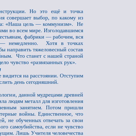
нструкции. Но это ещё и точка
ция совершает выбор, по какому из
ла: «Наша цель — коммунизм». Не
ными во всем мире. Изголодавшимся
рестьянам, фабрики — рабочим, вся
 — немедленно. Хотя в точках
обы направить тяжеловесный состав
йным. Что станет с нашей страной
дело чувство «развязанных рук».
а
е видится на расстоянии. Отступим
слить день сегодняшний.
логии, данной мудрецами древней
ила людям металл для изготовления
дневным занятием. Потом пришли
ютерные войны. Единственное, что
й, не обученных отвечать за свои
ого самоубийства, если не чувство
дущим. Лишь Учителя человечества