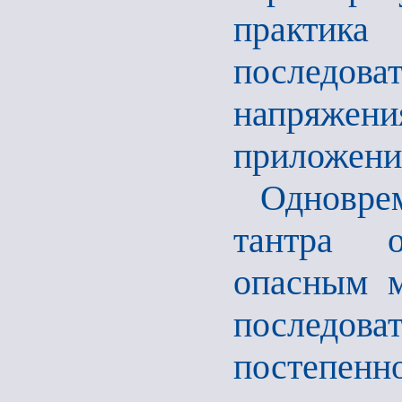
практик
последов
напряжен
приложения
Одноврем
тантра о
опасным м
последов
постепе