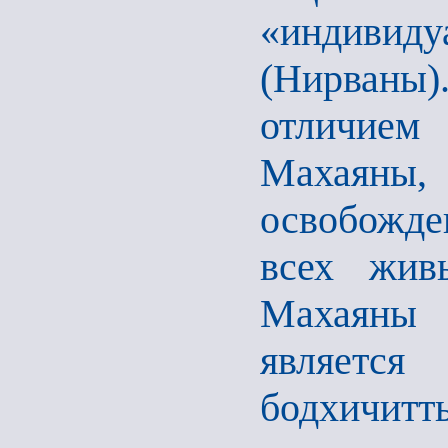
«индиви
(Нирваны
отличием
Махаяны
освобожде
всех жив
Махаяны
является
бодхичитт