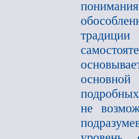
понимани
обособле
традици
самостоят
основывае
основно
подробных
не возмо
подразуме
уровень 