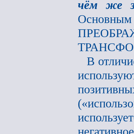
чём же з
Основным 
ПРЕО
ТРАНСФ
В отличи
использую
позитив
(«использ
использует
негативно