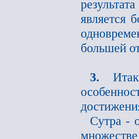
результат
является б
одновреме
большей от
3.
Ита
особеннос
достижения
Сутра - 
множеств