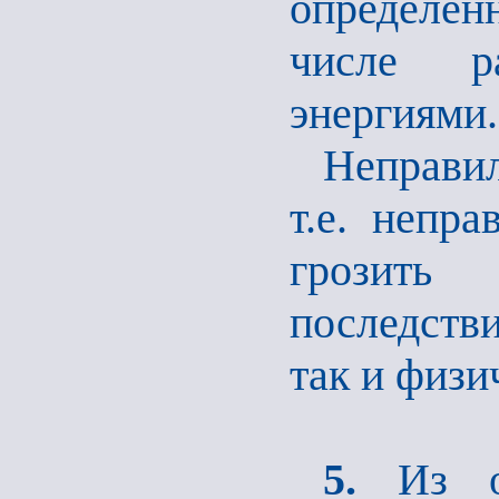
определен
числе ра
энергиями.
Неправи
т.е. непр
грозить
последств
так и физи
5.
Из оп