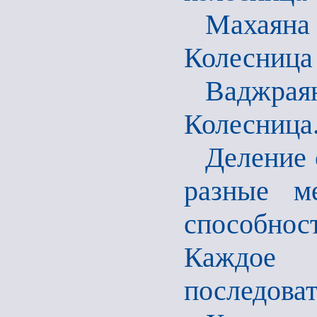
Махаяна
Колесница
Ваджраян
Колесница
Деление 
разные м
способно
Каждое 
последоват