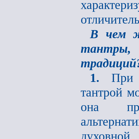
характе
отличител
В чем ж
тантры,
традиций
1.
При п
тантрой мо
она пре
альтернат
духовн