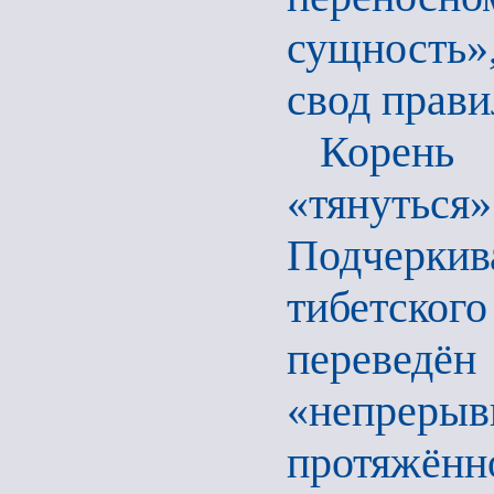
сущность»
свод прави
Корень
«тянуться
Подчерки
тибетско
переведён 
«непреры
протяжённ