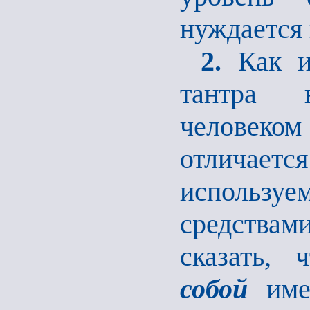
нуждается 
2.
Как и
тантра 
человек
отлича
использу
средства
сказать,
собой
име