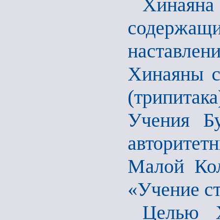
Хинаяна
содержащ
наставле
Хинаяны с
(трипитак
Учения Бу
авторитет
Малой Кол
«Учение с
Целью Х