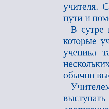
учителя. С
пути и пом
В сутре 
которые у
ученика т
нескольк
обычно выс
Учителе
выступат