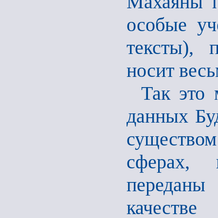
Махаяны п
особые уч
тексты), 
носит весь
Так это 
данных Бу
существом
сферах, 
переданы
качеств