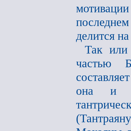
мотивации
последне
делится на 
Так или
частью 
составляе
она и я
тантриче
(Тантраяну