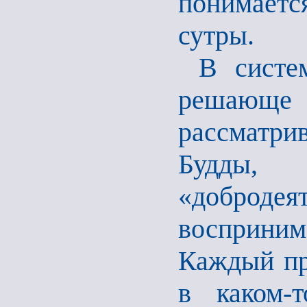
понимаетс
сутры.
В систе
решающе
рассматри
Будды,
«добро
восприним
Каждый пр
в каком-