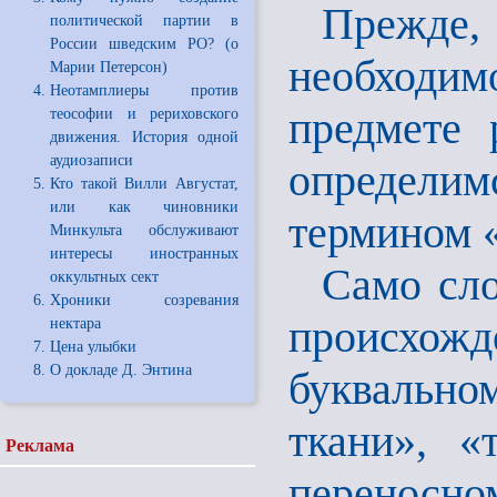
Прежде
политической партии в
России шведским РО? (о
необходи
Марии Петерсон)
Неотамплиеры против
предмете 
теософии и рериховского
движения. История одной
аудиозаписи
определимс
Кто такой Вилли Августат,
или как чиновники
термином «
Минкульта обслуживают
интересы иностранных
Само сло
оккультных сект
Хроники созревания
происхожд
нектара
Цена улыбки
О докладе Д. Энтина
буквально
ткани», «
Реклама
переносном