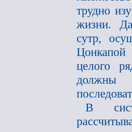
трудно изу
жизни. Да
сутр, осу
Цонкапой 
целого ря
должны 
последоват
В сист
рассчитыв