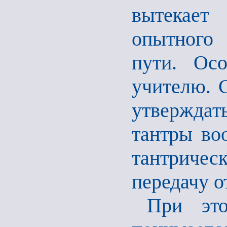
вытекает
опытного
пути. Осо
учителю. 
утверждат
тантры во
тантриче
передачу о
При это