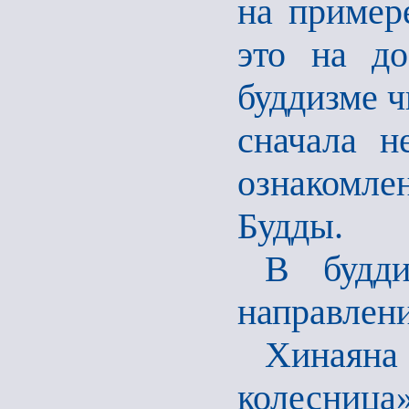
на пример
это на до
буддизме ч
сначала н
ознакомле
Будды.
В будди
направлен
Хинаян
колесница»