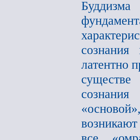
Буддизма
фундам
характе
сознания 
латентно 
существ
сознания
«основой»
возникают
все «омр