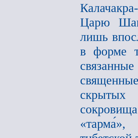
Калачакра
Царю Шам
лишь впос
в форме т
связанн
священны
скрытых
сокровищ
«тарма́»