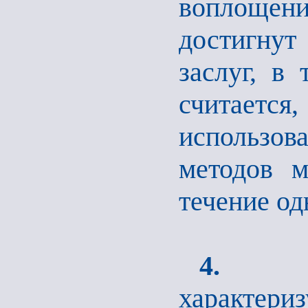
воплощени
достигну
заслуг, в
считается,
использов
методов м
течение од
4.
Быс
характериз