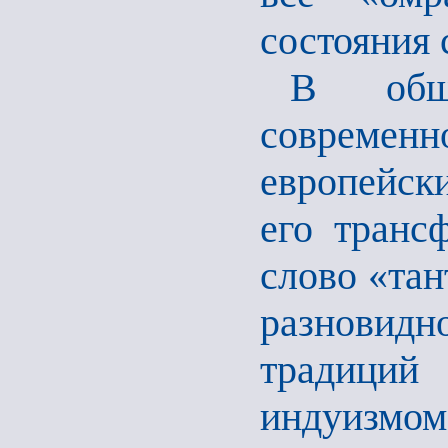
состояния 
В обще
современ
европейски
его транс
слово «тан
разновидн
традиций
индуизм