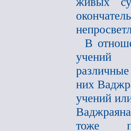
живых су
окончате
непросветл
В отнош
учений 
различные
них Ваджр
учений или
Ваджраяна
тоже пр