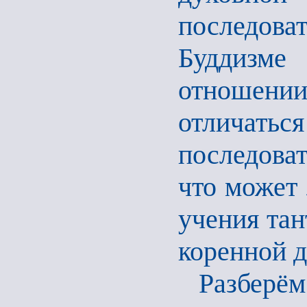
последов
Буддизме
отношени
отлича
последова
что может 
учения тан
коренной 
Разберём