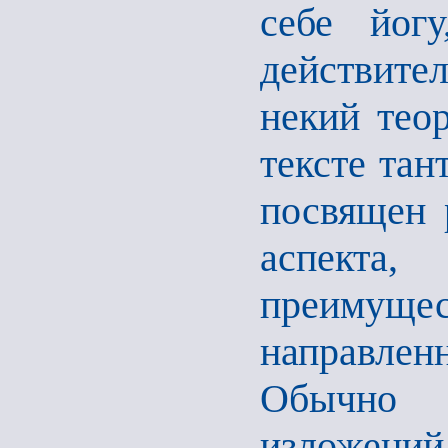
себе йог
действите
некий тео
тексте тан
посвящен 
аспекта
преимуще
направлен
Обычно 
изложени