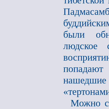
тибетской
Падмасам
буддийски
были обн
людское 
восприяти
попадают
нашедшие
«тертонами
Можно ск