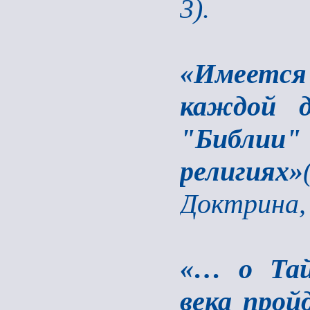
3).
«Имеется 
каждой д
"Библи
религиях»
Доктрина, 
«… о Тай
века прой