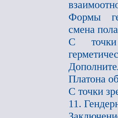
взаимоотн
Формы ге
смена пола
С точки
герметиче
Дополните
Платона о
С точки зр
11. Генде
Заключени