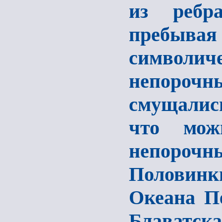
из ребр
пребыва
символи
непорочн
смущались
что мож
непорочн
Половин
Океана Пе
Блаватск