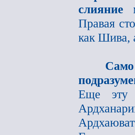
слияние
Правая ст
как Шива, 
Само 
подразум
Еще эту
Ардханар
Ардхаюва