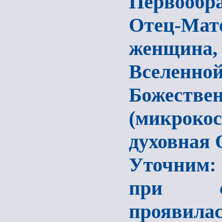
Первообр
Отец-Мат
женщина
Вселен
Божеств
(микрок
духовная 
Уточним:
при си
проявилас