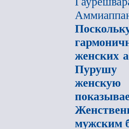
Гаурешва
Аммиаппан
Посколь
гармони
женских а
Пурушу 
женскую 
показыва
Женствен
мужским 