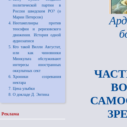
политической партии в
России шведским РО? (о
Ард
Марии Петерсон)
Неотамплиеры против
теософии и рериховского
б
движения. История одной
аудиозаписи
Кто такой Вилли Августат,
или как чиновники
Минкульта обслуживают
интересы иностранных
ЧАСТ
оккультных сект
Хроники созревания
нектара
ВО
Цена улыбки
О докладе Д. Энтина
САМО
ЗР
Реклама