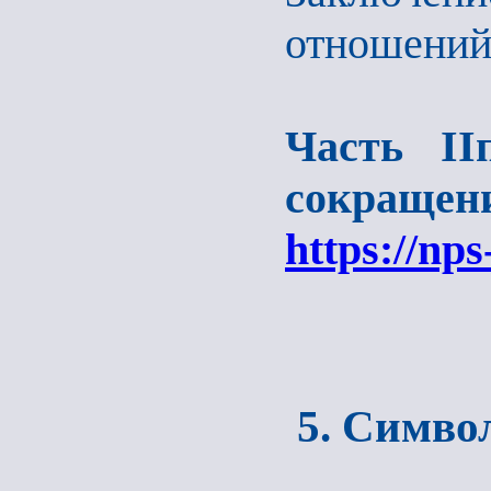
отношений
Часть
II
сокращени
https://nps
5. Симво