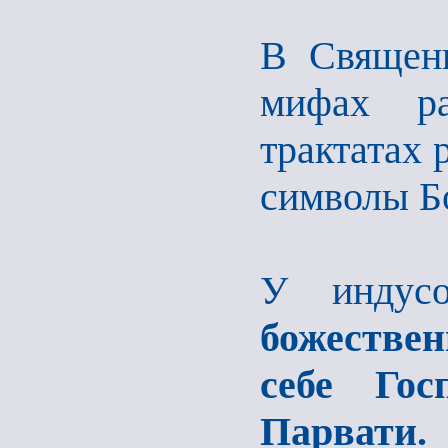
В Священн
мифах ра
трактатах
символы Б
У инду
божестве
себе Го
Парвати