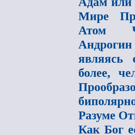
Адам или
Мире Про
Атом Че
Андроги
являясь 
более, че
Прообразо
биполярн
Разуме О
Как Бог е