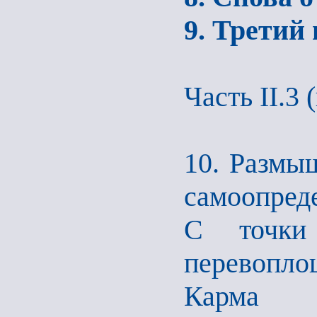
9. Третий
Часть II.3
10. Размы
самоопред
С точки
перевопло
Карма 