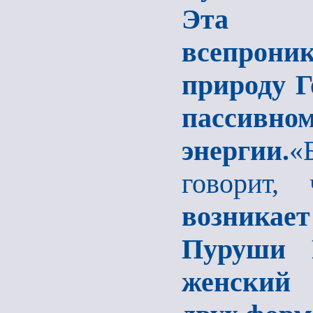
Эта ф
всепрон
природу Г
пассивн
энергии.
«
говорит, 
возникае
Пуруши 
женский 