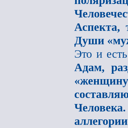
поляри
Человеч
Аспекта, 
Души «му
Это и ест
Адам, ра
«женщину»
составл
Человека
аллегории