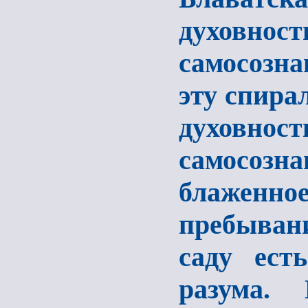
духовн
самосозн
эту спира
духовн
самосозна
блаженно
пребыван
саду ест
разума.