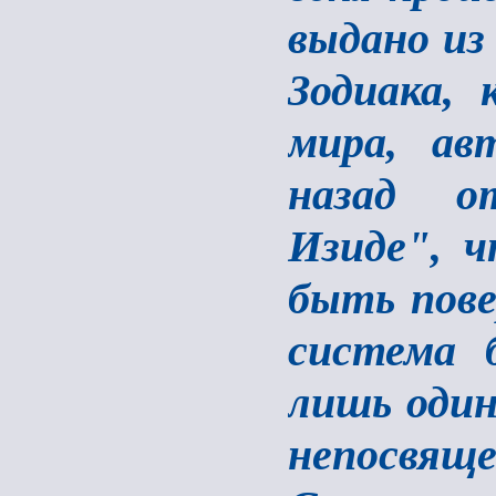
выдано из
Зодиака,
мира, ав
назад о
Изиде", 
быть пове
система 
лишь один
непосвящ