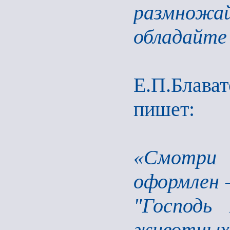
размножай
обладайте 
Е.П.Блав
пишет:
«Смотри 
оформлен —
"Господь 
животных 