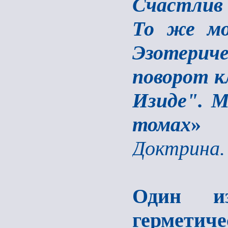
Счастлив 
То же мо
Эзотерич
поворот к
Изиде". М
томах
Доктрина. 
Один и
гермети