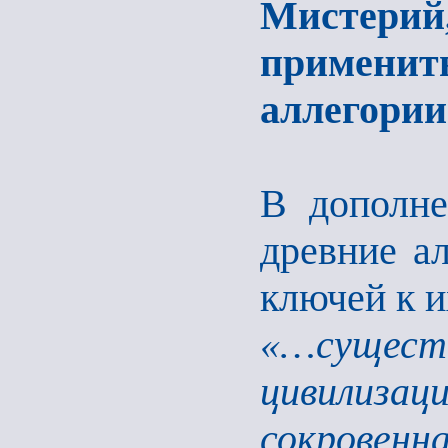
Мистерий,
применит
аллегории
В дополне
древние а
ключей к и
«…сущес
цивилизац
сокровенн