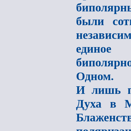
биполярны
были сот
независи
единое
биполярно
Одном.
И лишь п
Духа в 
Блаженст