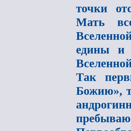
точки от
Мать вс
Вселенной
едины и 
Вселенной
Так перв
Божию», т
андро
пребы