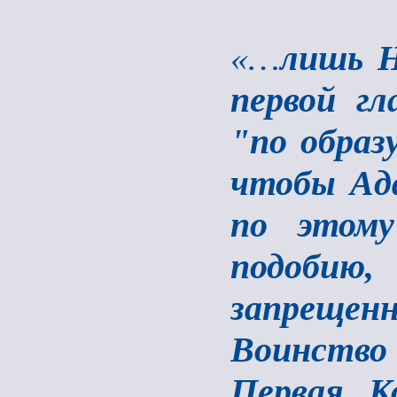
«…
лишь Н
первой г
"по образ
чтобы Ада
по этому
подобию
запрещен
Воинство 
Первая К