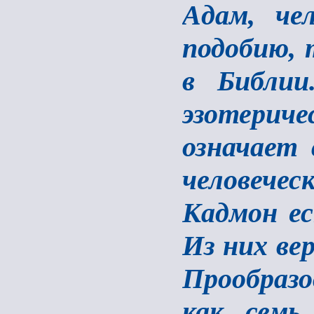
Адам, че
подобию, 
в Библии
эзотериче
означает 
человечес
Кадмон ес
Из них ве
Прообразо
как семь