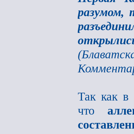
разумом,
разъеди
открылис
(Блаватска
Коммента
Так как в
что
алл
составле