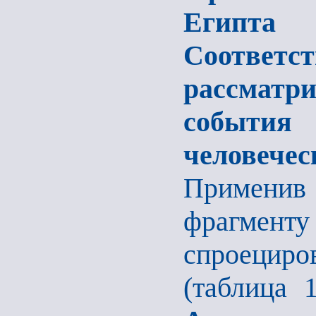
Египта
Соотве
рассматр
событи
человечес
Применив
фрагмент
спроецир
(таблица 