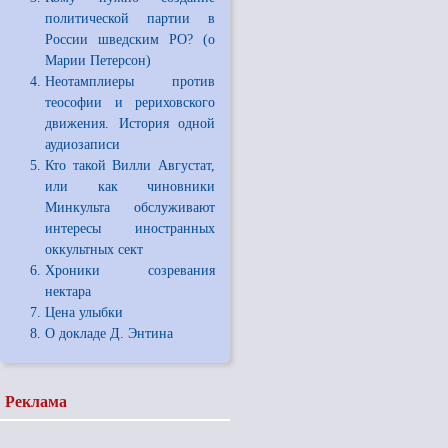
политической партии в
России шведским РО? (о
Марии Петерсон)
Неотамплиеры против
теософии и рериховского
движения. История одной
аудиозаписи
Кто такой Вилли Августат,
или как чиновники
Минкульта обслуживают
интересы иностранных
оккультных сект
Хроники созревания
нектара
Цена улыбки
О докладе Д. Энтина
Реклама