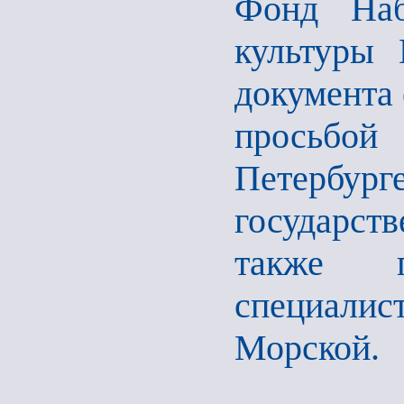
Фонд Наб
культуры 
документа 
просьбо
Петерб
государст
также п
специали
Морской.