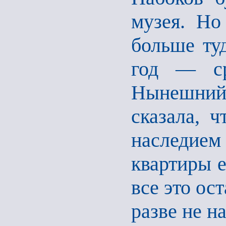
музея. Но
больше туд
год — ср
Нынешний 
сказала, 
наследие
квартиры 
все это ос
разве не н