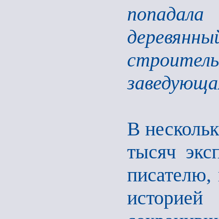
попадал
деревянны
строите
заведующа
В нескольк
тысяч экс
писателю, 
историе