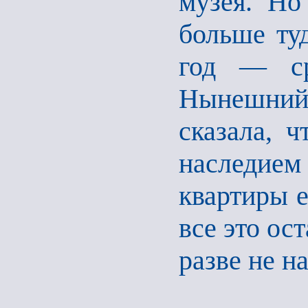
музея. Но
больше туд
год — ср
Нынешний 
сказала, 
наследие
квартиры 
все это ос
разве не н