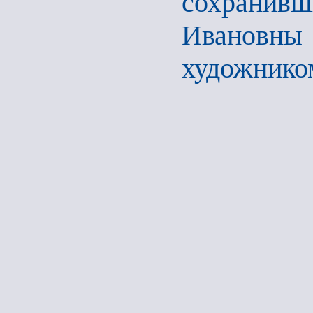
сохранивш
Ивановны
художнико