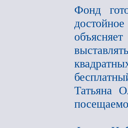
Фонд гото
достойное
объясняе
выставлят
квадрат
бесплатны
Татьяна О
посещаемос