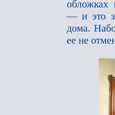
обложках 
— и это зн
дома. Наб
ее не отме