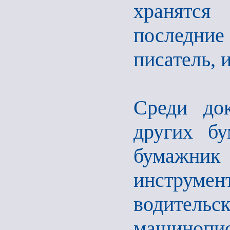
хранятся
последни
писатель, 
Среди до
других бу
бумажник 
инструм
водител
машинопи