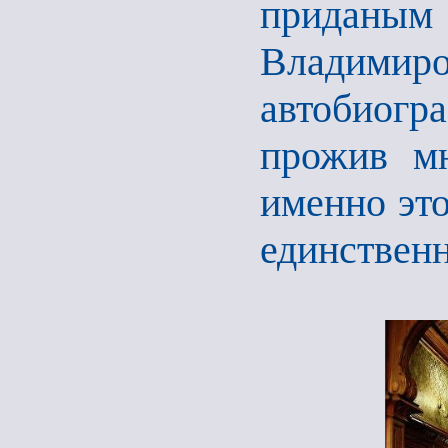
придан
Владимир
автобиог
прожив мн
именно это
единствен