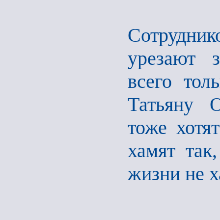
Сотрудник
урезают з
всего тол
Татьяну О
тоже хотя
хамят так,
жизни не х