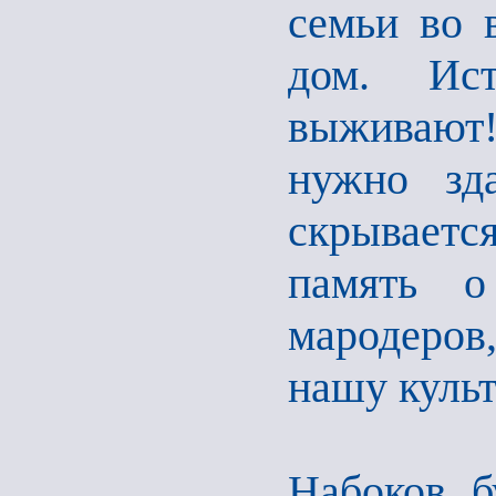
семьи во 
дом. Ист
выживают!
нужно зда
скрываетс
память о
мародеро
нашу куль
Набоков б