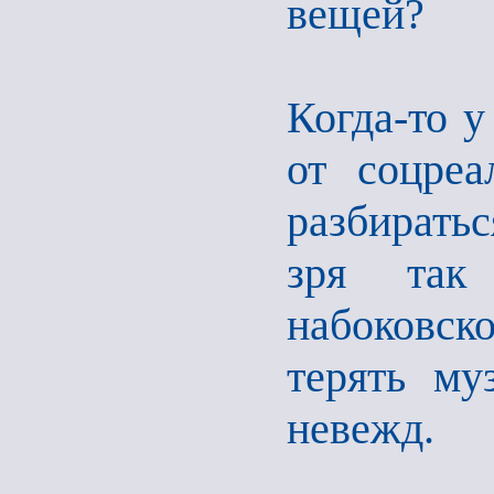
вещей?
Когда-то у
от соцреа
разбирать
зря так
набоковско
терять му
невежд.