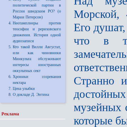
Над музе
политической партии в
Морской, 
России шведским РО? (о
Марии Петерсон)
Неотамплиеры против
Его душат,
теософии и рериховского
движения. История одной
что в тр
аудиозаписи
Кто такой Вилли Августат,
замечате
или как чиновники
Минкульта обслуживают
ответств
интересы иностранных
оккультных сект
Странно и
Хроники созревания
нектара
Цена улыбки
достойны
О докладе Д. Энтина
музейных 
Реклама
которые бы