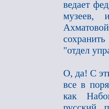
ведает фе
музеев,
Ахматово
сохранить
"отдел упр
О, да! С э
все в поря
как Набо
русский 