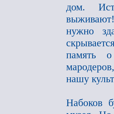
дом. Ист
выживают!
нужно зда
скрываетс
память о
мародеро
нашу куль
Набоков б