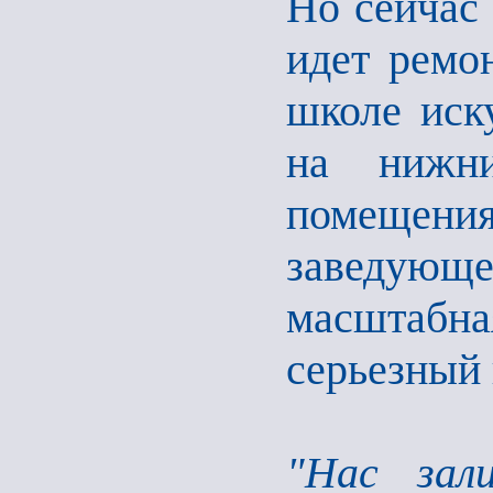
Но сейчас 
идет ремо
школе иск
на нижни
помещения
заведую
масштабна
серьезный 
"Нас зали