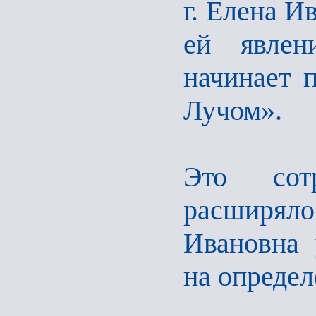
г. Елена И
ей явлен
начинает 
Лучом».
Это сотр
расширял
Ивановна 
на опреде