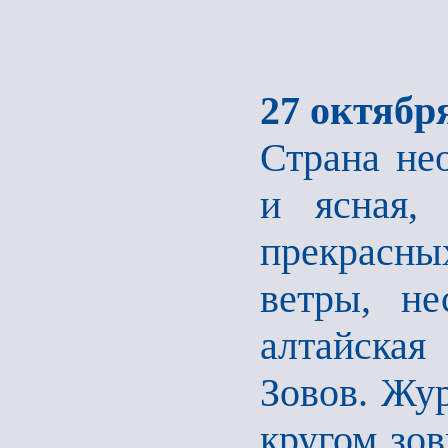
27 октября
Страна не
и ясная, 
прекрасн
ветры, н
алтайская
Зовов. Жур
кругом зов