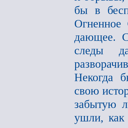
бы в бесп
Огненное 
дающее. С
следы д
разворачи
Некогда б
свою исто
забытую л
ушли, как