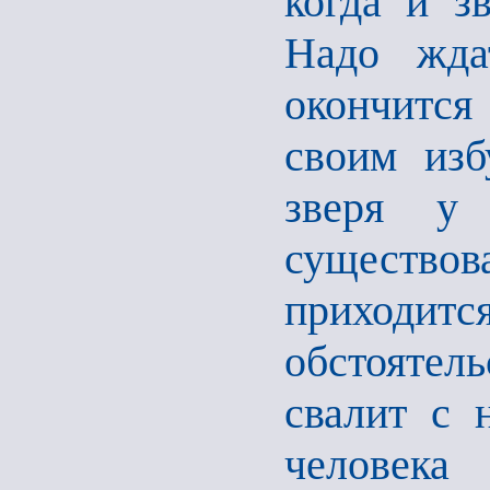
когда и з
Надо жда
окончится
своим изб
зверя у
существов
приходи
обстоятел
свалит с н
человека