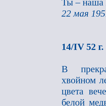
Ты – наша
22 мая 195
14/IV 52 г
В прекра
хвойном ле
цвета веч
белой мед