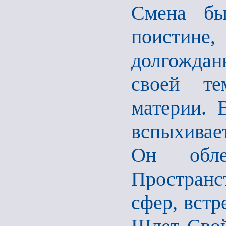
Смена бы
поистин
долгождан
своей те
материи. 
вспыхивае
Он обле
Пространст
сфер, встр