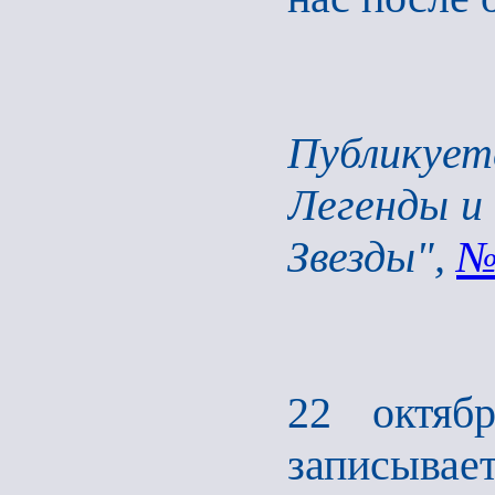
Публикует
Легенды и 
Звезды",
№
22 октяб
записыв