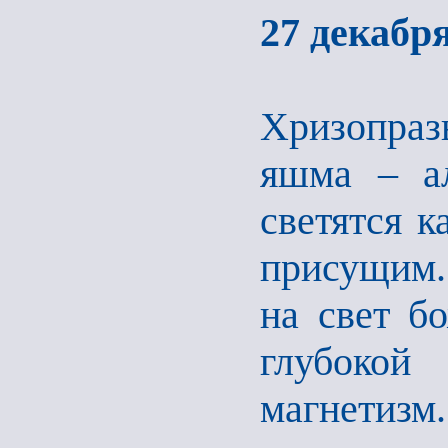
27 декабря
Хризопраз
яшма – ал
светятся к
присущим.
на свет б
глубокой
магнетизм