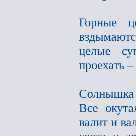
Горные ц
вздымаются
целые су
проехать –
Солнышка 
Все окута
валит и ва