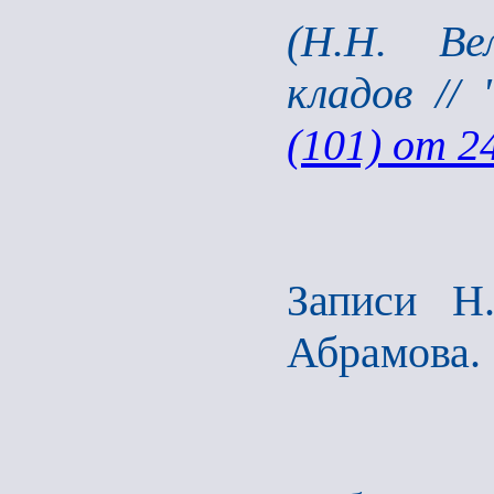
(Н.Н. Ве
кладов //
(101) от 2
Записи Н
Абрамова.