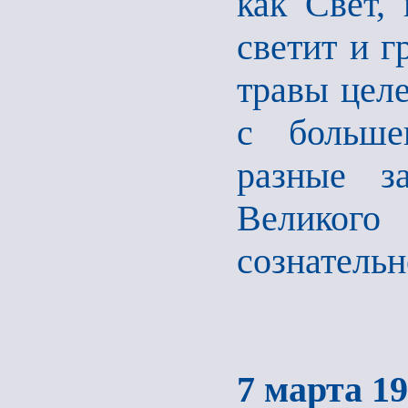
как Свет,
светит и г
травы целе
с больше
разные з
Великог
сознательн
7 марта 19