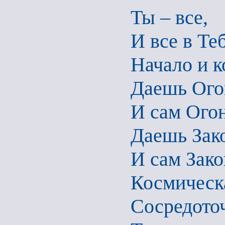
Ты – все,
И все в Теб
Начало и к
Даешь Ого
И сам Огон
Даешь Зак
И сам Зако
Космическ
Сосредоточ