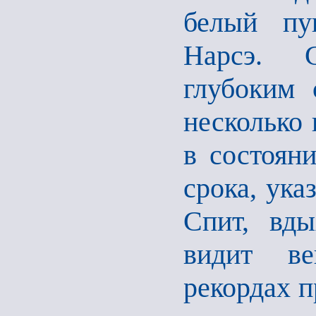
белый пу
Нарсэ. С
глубоким 
несколько 
в состоян
срока, ука
Спит, вды
видит ве
рекордах п