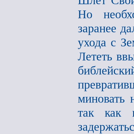
Шлет Свой
Но необх
заранее да
ухода с З
Лететь ввы
библейс
превратив
миновать 
так как 
задержать