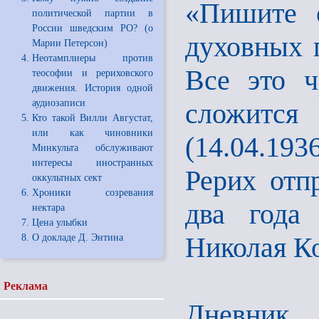
«Пишите 
политической партии в
России шведским РО? (о
духовных 
Марии Петерсон)
Неотамплиеры против
Все это ч
теософии и рериховского
движения. История одной
аудиозаписи
сложится
Кто такой Вилли Августат,
или как чиновники
(14.04.193
Минкульта обслуживают
интересы иностранных
Рерих отп
оккультных сект
Хроники созревания
два года
нектара
Цена улыбки
Николая К
О докладе Д. Энтина
Реклама
Дневник