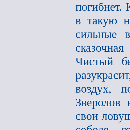
погибнет. 
в такую н
сильные в
сказочная
Чистый б
разукраси
воздух, п
Зверолов 
свои ловуш
соболя, г