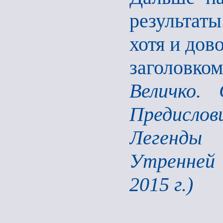
результат
хотя и дов
загол
Величко. 
Предислови
Легенды 
Утренней 
2015 г.)