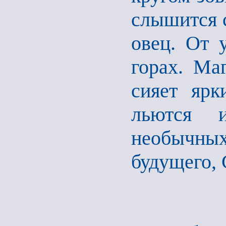
слышится с
овец. От 
горах. Ма
сияет ярк
льются и
необычн
будущего, 