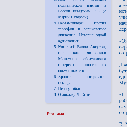
аге
политической партии в
ис
России шведским РО? (о
учи
Марии Петерсон)
нач
Неотамплиеры против
дер
теософии и рериховского
движения. История одной
«О
аудиозаписи
окр
Кто такой Вилли Августат,
сот
или как чиновники
Минкульта обслуживают
Два
интересы иностранных
бу
оккультных сект
ед
Хроники созревания
Муз
нектара
Цена улыбки
«Шк
О докладе Д. Энтина
ра
сам
сот
Реклама
В М