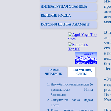
Из-
про
ЛИТЕРАТУРНАЯ СТРАНИЦА
хо
ВЕЛИКИЕ ИМЕНА
аге
мож
ИСТОРИЯ ЦЕНТРА АДАМАНТ
В и
до 
узн
его
нач
вещ
без
Лен
САМЫЕ
ЛЖЕУЧЕНИЯ,
ЧИТАЕМЫЕ
СЕКТЫ
«Эт
нед
Дружба по-нектариански (о
реа
деятельности Нины
Гос
Зальцман)
Кол
Оккультная лавка мадам
Тоотс
По
Кому нужно создание