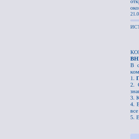
отк
око
21.0
ИС
КО
ВН
В с
ком
1.
2. 
зна
3. 
4. 
все
5. 