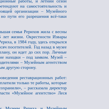
ационные работы, и летний сезон
етендуют на самостоятельность и
тоящей организации – Музейного
 но пути его разрешения всё-таки
льшая семья Рерихов жила с весны
6 лет жизни. Окрестности Извары
ериха, в 1984 году, здесь открылся
яч посетителей. Год назад в музее
плану, он идет до сих пор. Личные
ие находки – под замком. Музей –
водителями – Музейным агентством
ым другую сторону.
роведения реставрационных работ:
платили только те работы, которые
охранили», – рассказала директор
ласти «Музейное агентство» Леся
жду Музеем Рериха и Музейным