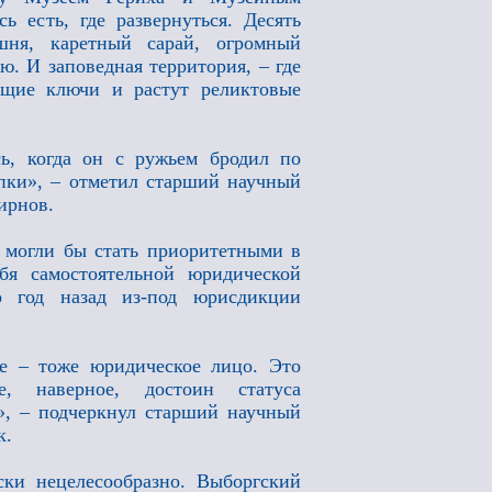
ь есть, где развернуться. Десять
шня, каретный сарай, огромный
. И заповедная территория, – где
ющие ключи и растут реликтовые
, когда он с ружьем бродил по
опки», – отметил старший научный
ирнов.
– могли бы стать приоритетными в
бя самостоятельной юридической
о год назад из-под юрисдикции
е – тоже юридическое лицо. Это
е, наверное, достоин статуса
а», – подчеркнул старший научный
к.
ски нецелесообразно. Выборгский