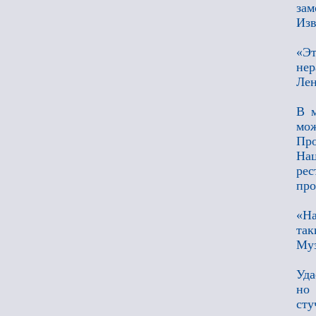
зам
Изв
«Э
не
Лен
В м
мож
Пр
На
ре
про
«На
так
Муз
Уда
но 
ст