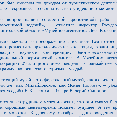
ок был лидером по доходам от туристической деятель
аре – скромнее. Но окончательно эту идею не отметают.
то вопрос нашей совместной кропотливой работы
разрешимой задачей», – отметила директор Государ
инградской области «Музейное агентство» Леся Колесни
узее мечтают о преображении этих мест. Если отрес
но разместить археологические коллекции, хранилищ
оводить научные конференции. Заинтересованно
циональный рериховский комитет. В Музейном агент
ставрацию Училищного дома выделят в ближайшее вр
грамму экологического туризма в усадьбе.
стоящий музей – это федеральный музей, как я считаю. 
им же, как Михайловское, как Ясная Поляна», – убе
ея-усадьбы Н.К. Рериха в Изваре Валерий Смирнов.
стся ли сотрудникам музея доказать, что они смогут бы
и хорошими менеджерами, покажет будущее. А тем вр
учат молотки. К девятому октября – дню рождения 