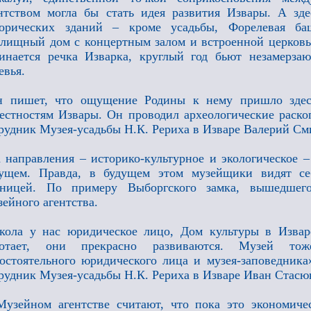
нтством могла бы стать идея развития Извары. А здес
торических зданий – кроме усадьбы, Форелевая ба
лищный дом с концертным залом и встроенной церковью
инается речка Изварка, круглый год бьют незамерза
евья.
н пишет, что ощущение Родины к нему пришло здесь
естностям Извары. Он проводил археологические раск
рудник Музея-усадьбы Н.К. Рериха в Изваре Валерий См
 направления – историко-культурное и экологическое 
дущем. Правда, в будущем этом музейщики видят се
иницей. По примеру Выборгского замка, вышедшег
ейного агентства.
ола у нас юридическое лицо, Дом культуры в Извар
ботает, они прекрасно развиваются. Музей тож
остоятельного юридического лица и музея-заповедник
рудник Музея-усадьбы Н.К. Рериха в Изваре Иван Стасю
узейном агентстве считают, что пока это экономиче