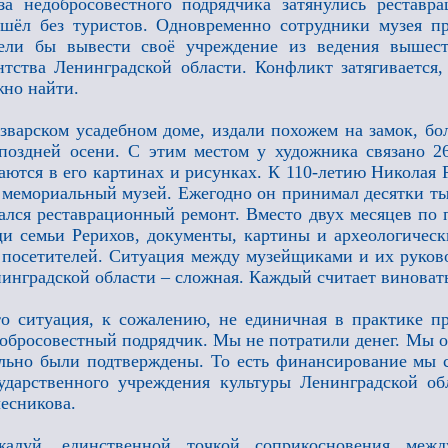
за недобросовестного подрядчика затянулись реставр
шёл без туристов. Одновременно сотрудники музея пр
тели бы вывести своё учреждение из ведения вышес
нтства Ленинградской области. Конфликт затягивается,
но найти.
зварском усадебном доме, издали похожем на замок, бо
поздней осени. С этим местом у художника связано 2
аются в его картинах и рисунках. К 110-летию Николая Р
 мемориальный музей. Ежегодно он принимал десятки тыс
ался реставрационный ремонт. Вместо двух месяцев по 
и семьи Рерихов, документы, картины и археологическ
 посетителей. Ситуация между музейщиками и их руко
инградской области – сложная. Каждый считает виноват
о ситуация, к сожалению, не единичная в практике п
обросовестный подрядчик. Мы не потратили денег. Мы о
льно были подтверждены. То есть финансирование мы с
ударственного учреждения культуры Ленинградской об
есникова.
жалуй, единственной точкой соприкосновения ме