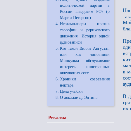
политической партии в
Наш
России шведским РО? (о
так
Марии Петерсон)
Мой
Неотамплиеры против
бла
теософии и рериховского
движения. История одной
Пре
аудиозаписи
од
Кто такой Вилли Августат,
вст
или как чиновники
кит
Минкульта обслуживают
мал
интересы иностранных
в м
оккультных сект
сос
Хроники созревания
ауд
нектара
Цена улыбки
В д
О докладе Д. Энтина
гря
их 
Реклама