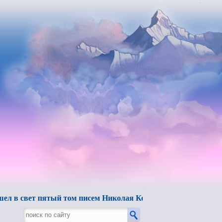
т пятый том писем Николая Константиновича Рериха.
"Б