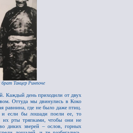
 брат Такцер Ринпоче
ей. Каждый день приходили от двух
твом. Оттуда мы двинулись в Коко
ая равнина, где не было даже птиц.
 и если бы лошади поели ее, то
и их рты тряпками, чтобы они не
во диких зверей – ослов, горных
реди лошадей, и те разбегались.