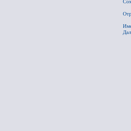
Сох
Отр
Име
Дал