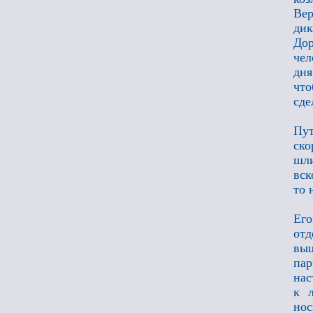
Вер
дик
Дор
чел
дня
что
сде
Пут
ско
шли
вск
то 
Ег
отд
вы
пар
нас
к 
нос