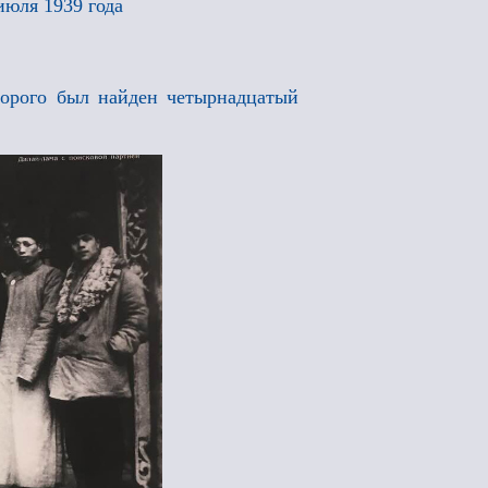
июля 1939 года
оторого был найден четырнадцатый