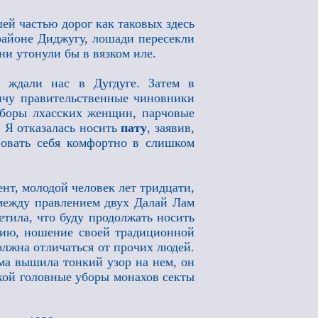
ей частью дорог как таковых здесь
 районе Диджугу, лошади пересекли
ни утонули бы в вязком иле.
 ждали нас в Дугдуге. Затем в
ичу правительственные чиновники
уборы лхасских женщин, парчовые
. Я отказалась носить
пату
, заявив,
овать себя комфортно в слишком
нт, молодой человек лет тридцати,
между правлением двух Далай Лам
ветила, что буду продолжать носить
ению, ношение своей традиционной
олжна отличаться от прочих людей.
сама вышила тонкий узор на нем, он
кой головные уборы монахов секты