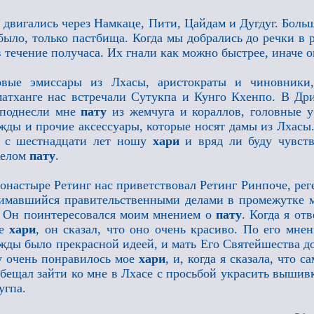
двигались через Намкаце, Пити, Цайдам и Дугдуг. Больш
было, только пастбища. Когда мы добрались до речки в
в течение получаса. Их гнали как можно быстрее, иначе о
рвые эмиссары из Лхасы, аристократы и чиновники,
атханге нас встречали Сутукпа и Кунго Кхенпо. В Др
еподнесли мне
пату
из жемчуга и кораллов, головные 
жды и прочие аксессуары, которые носят дамы из Лхасы
о с шестнадцати лет ношу
хари
и вряд ли буду чувств
желом
пату
.
онастыре Ретинг нас приветствовал Ретинг Ринпоче, реге
имавшийся правительственными делами в промежутке 
. Он поинтересовался моим мнением о
пату
. Когда я от
ое
хари
, он сказал, что оно очень красиво. По его мн
жды было прекрасной идеей, и мать Его Святейшества д
 очень понравилось мое
хари
, и, когда я сказала, что 
бещал зайти ко мне в Лхасе с просьбой украсить вышив
угпа.