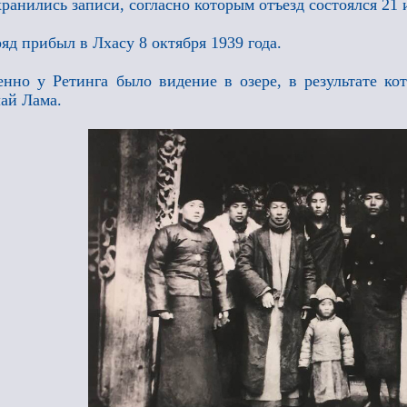
ранились записи, согласно которым отъезд состоялся 21 
яд прибыл в Лхасу 8 октября 1939 года.
нно у Ретинга было видение в озере, в результате к
ай Лама.