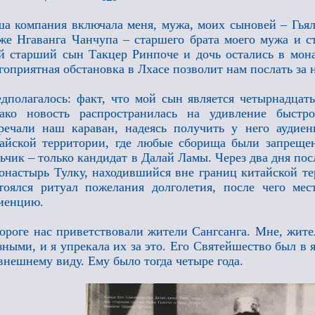
а компания включала меня, мужа, моих сыновей – Гьял
же Нгаванга Чанчупа – старшего брата моего мужа и 
 старший сын Такцер Ринпоче и дочь остались в мона
гоприятная обстановка в Лхасе позволит нам послать за 
дполагалось: факт, что мой сын является четырнадцат
нако новость распространилась на удивление быстр
речали наш караван, надеясь получить у него аудие
айской территории, где любые сборища были запреще
ьчик – только кандидат в Далай Ламы. Через два дня по
онастырь Тулку, находившийся вне границ китайской те
тоялся ритуал пожелания долголетия, после чего ме
иенцию.
ороге нас приветствовали жители Сангсанга. Мне, жите
зными, и я упрекала их за это. Его Святейшество был в я
внешнему виду. Ему было тогда четыре года.