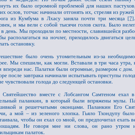
нуть их было огромной проблемой для наших пастухов,
их ослов, тотчас начинали отгонять их, стреляя из ружей
ога из Кумбума в Лхасу заняла почти три месяца
[7]
овек, и мы вели с собой тысячи голов скота. Было нел
 в день. Мы проходили по местности, славившейся разбо
бы располагаться на ночлег, приходилось двигаться це
лать остановку.
ешествие было очень утомительным из-за необходим
рее. Мы спешили, как могли. Вставали в три часа утра
 впереди нас. Палатки были огромные, размером с дом. 
оре после завтрака начинали испытывать приступы голод
не чувствовали голода до следующей остановки.
о Святейшество вместе с Лобсангом Самтеном ехал 
ельный паланкин, в который были впряжены мулы. Па
шивкой и решетчатыми оконцами. Паланкин Его Свят
чи, а мой – из зеленого хлопка. Гьяло Тхондупу было
таивала, чтобы он ехал со мной, он предпочитал ехать в
лошадям. Не говоря мне ни слова, он рано утром и
ильщикам палаток.