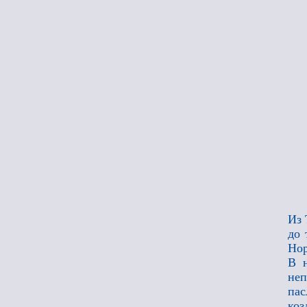
Из 
до 
Нор
В н
неп
пас
коз