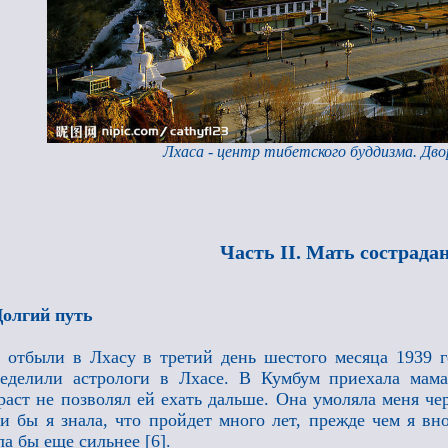
Лхаса - центр тибетского буддизма. Дв
Часть II. Мать сострада
Долгий путь
отбыли в Лхасу в третий день шестого месяца 1939 г
еделили астрологи в Лхасе. В Кумбум приехала мама
раст не позволял ей ехать дальше. Она умоляла меня чер
и бы я знала, что пройдет много лет, прежде чем я вн
ла бы еще сильнее
[6]
.