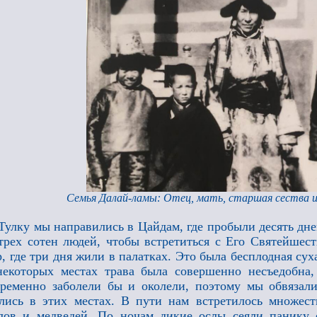
Семья Далай-ламы: Отец, мать, старшая сества и
Тулку мы направились в Цайдам, где пробыли десять дн
трех сотен людей, чтобы встретиться с Его Святейшес
, где три дня жили в палатках. Это была бесплодная сух
екоторых местах трава была совершенно несъедобна,
ременно заболели бы и околели, поэтому мы обвязал
лись в этих местах. В пути нам встретилось множест
лов и медведей. По ночам дикие ослы сеяли панику с