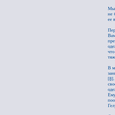
Мы 
не 
ее 
Пе
Вам
пр
оде
чт
тя
В м
зан
[8]
св
оде
Ему
поо
Гел