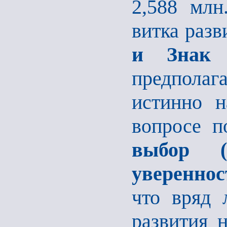
2,588 млн.
витка раз
и Знак
предполаг
истинно н
вопросе п
выбор (В
увереннос
что вряд 
развития н