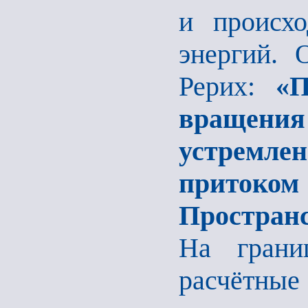
и происхо
энергий. 
Рерих:
«П
вращени
устремле
приток
Простран
На грани
расчётн