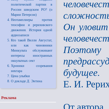
человече
политической партии в
России шведским РО? (о
сложность
Марии Петерсон)
Неотамплиеры против
Он уловит
теософии и рериховского
движения. История одной
человечес
аудиозаписи
Кто такой Вилли Августат,
или как чиновники
Поэтом
Минкульта обслуживают
интересы иностранных
предрассуд
оккультных сект
Хроники созревания
будущее.
нектара
Цена улыбки
Е. И. Рерих
О докладе Д. Энтина
Реклама
От автора.