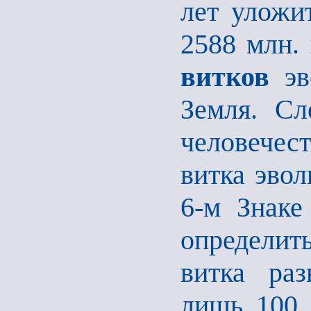
лет уложи
2588 млн.
витков
эв
Земля. Сл
человечес
витка эвол
6-м Знаке
определит
витка раз
лишь 100 