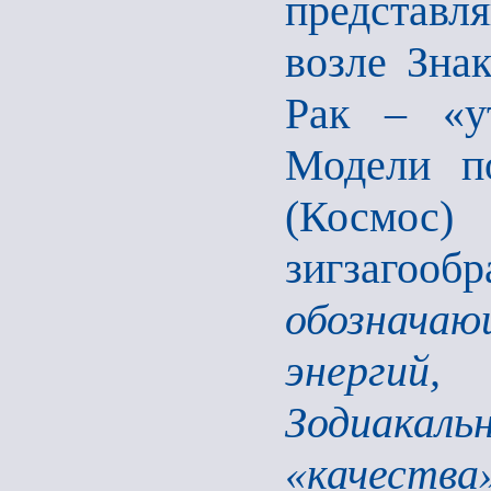
представ
возле Зна
Рак – «у
Модели п
(Космос
зигзаг
обознача
энергий
Зодиакал
«качества