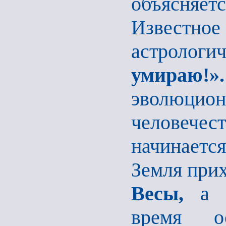
объясняет
Известное
астрологи
умираю!
эволюц
человеч
начинаетс
Земля при
Весы,
а 
время о