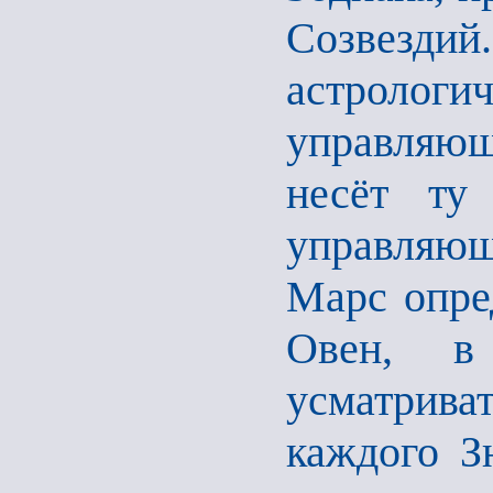
Созвезди
астрологи
управляющ
несёт ту
управляющ
Марс опре
Овен, в
усматриват
каждого З