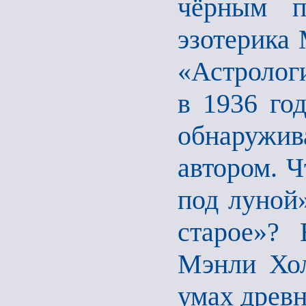
чёрным п
эзотерика 
«Астролог
в 1936 год
обнаружив
автором. Ч
под луной
старое»? 
Мэнли Хол
умах древ