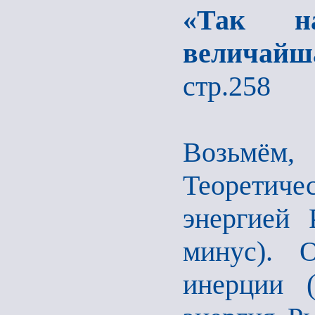
«Так на
величай
стр.258
Возьмём
Теоретич
энергией 
минус). О
инерции (