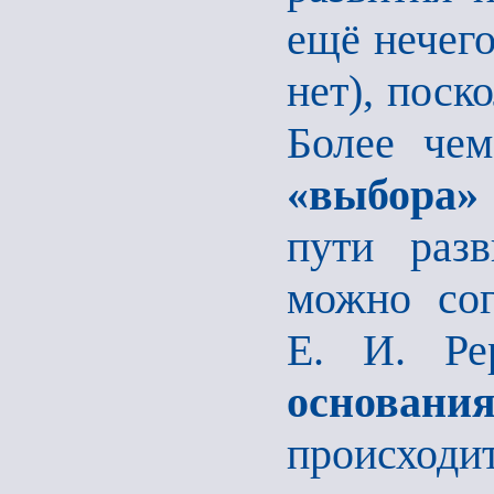
ещё нечего
нет), поск
Более чем
«выбора
пути раз
можно сог
Е. И. Р
основан
происходи