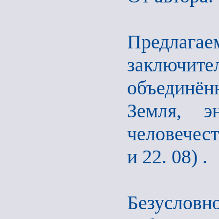
Предлаг
заключит
объединё
Земля, э
человечест
и 22. 08) .
Безусловн