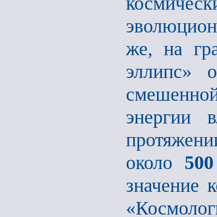
космичес
эволюцион
же, на гр
эллипс» о
смешенно
энергии 
протяжени
около
500
значение 
«Космолог