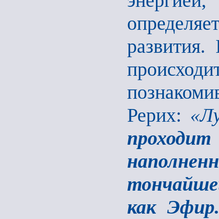
энергией,
определя
развития.
происхо
познаком
Рерих:
«Лу
проходи
наполне
тончайшей
как Эфир