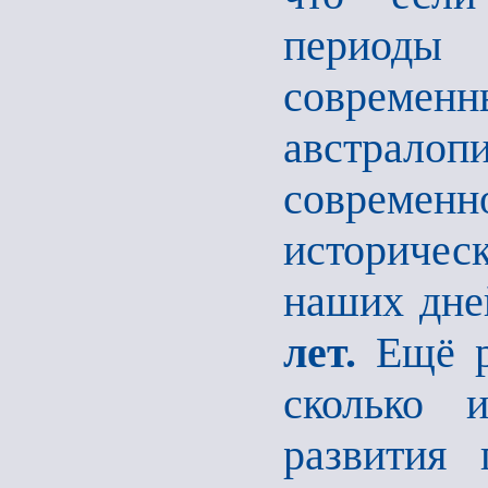
периоды
современ
австрало
современн
историчес
наших дне
лет.
Ещё р
сколько 
развития 