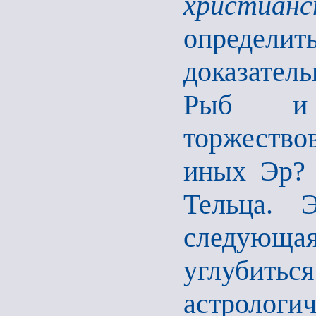
христиан
определит
доказател
Рыб и 
торжество
иных Эр?
Тельца. 
следующая
углубиться
астролог