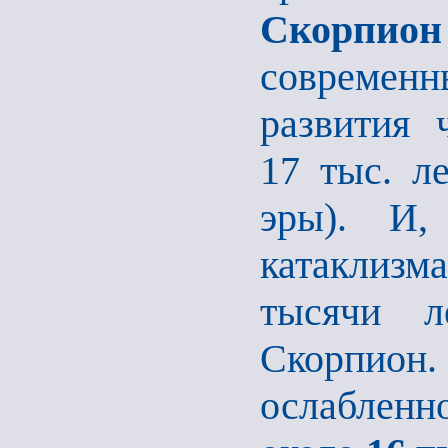
Скорпион
совреме
развития 
17 тыс. л
эры). И,
катаклизма
тысячи л
Скорпио
ослабленно