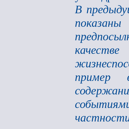
В предыду
показан
предпосы
качес
жизнеспо
пример в
содержан
события
частност