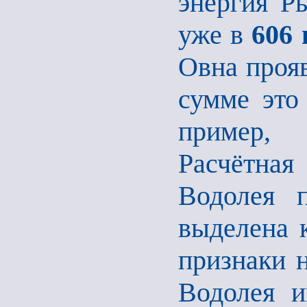
энергия Ры
уже в
606 
Овна проя
сумме это
пример,
Расчётна
Водолея 
выделена 
признаки 
Водолея и