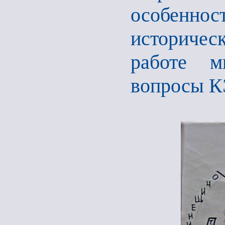
особенност
историчес
работе 
вопросы 