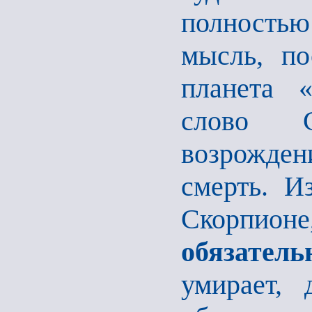
полность
мысль, по
планета 
слово Ск
возрожден
смерть. И
Скорпио
обязатель
умирает, 