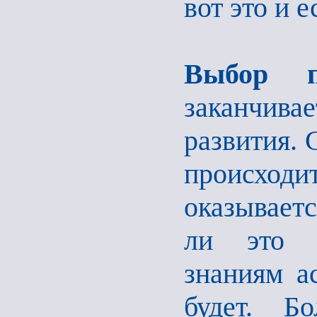
вот это и 
Выбор п
заканчива
развития. 
происходи
оказывает
ли это п
знаниям ас
будет. Б