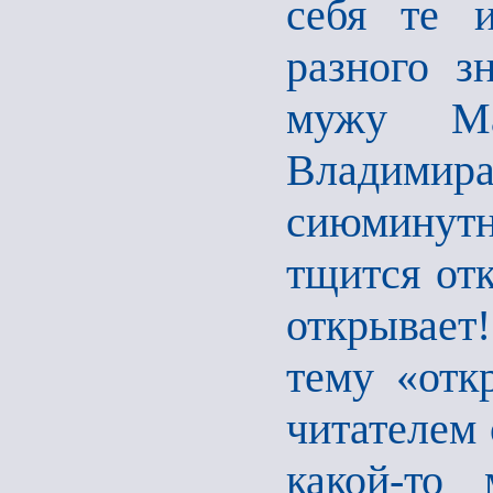
себя те 
разного з
мужу Ма
Владимир
сиюминут
тщится отк
открывает!
тему «отк
читателем 
какой-то