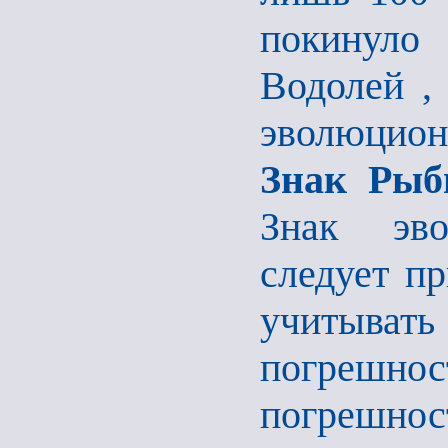
покинуло
Водолей , 
эволюцион
Знак Ры
Знак эво
следует п
учитыв
погрешнос
погрешнос