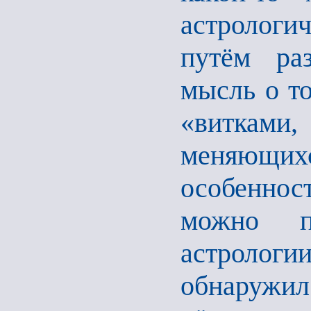
астрологи
путём раз
мысль о то
«витками
меняющих
особенност
можно п
астроло
обнаружил