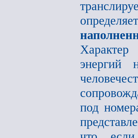
транслир
опре
наполне
Характер
энергий 
человеч
сопровожд
под номера
представл
что если 