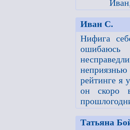
Иван,
Иван С.
Нифига себ
ошибаюс
несправед
неприязнью
рейтинге я 
он скоро 
прошлогодни
Татьяна Бо