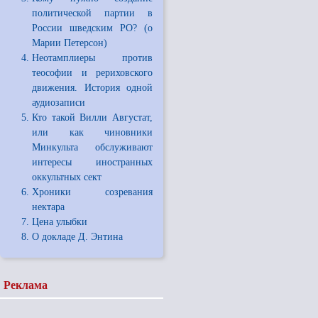
политической партии в
России шведским РО? (о
Марии Петерсон)
Неотамплиеры против
теософии и рериховского
движения. История одной
аудиозаписи
Кто такой Вилли Августат,
или как чиновники
Минкульта обслуживают
интересы иностранных
оккультных сект
Хроники созревания
нектара
Цена улыбки
О докладе Д. Энтина
Реклама