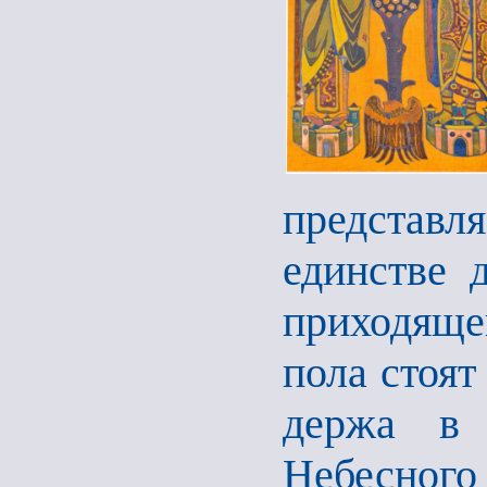
представл
единстве 
приходяще
пола стоят
держа в 
Небесног