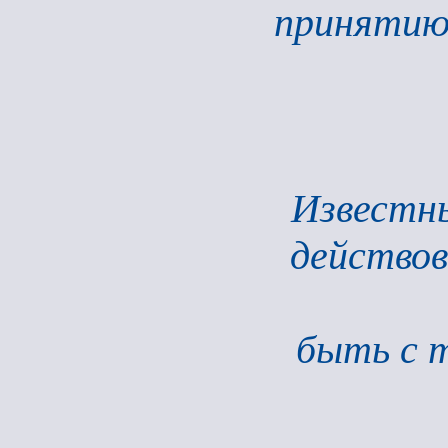
принятию 
Известны
действов
быть с 