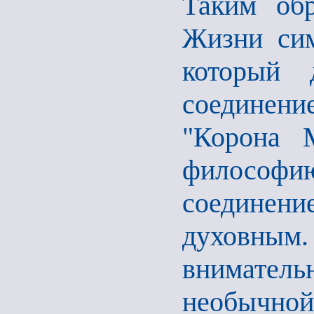
Таким обр
Жизни сим
который 
соединен
"Корона 
философию
соединение
духовны
внимате
необы