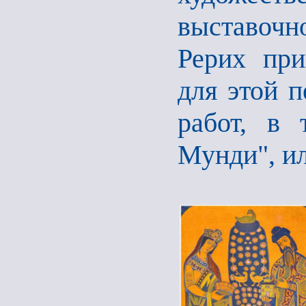
выставочн
Рерих при
для этой 
работ, в 
Мунди", и