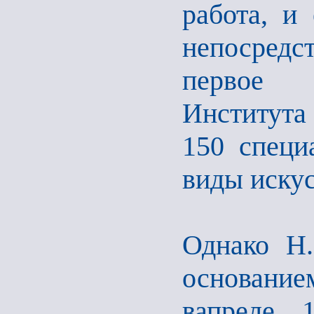
работа, и
непосредс
первое д
Института
150 специ
виды искус
Однако Н.
основание
вапреле 