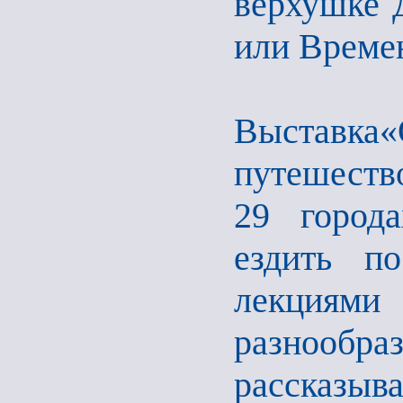
верхушке 
или Времен
Выстав
путешеств
29 город
ездить п
лекциями
разнообр
рассказы