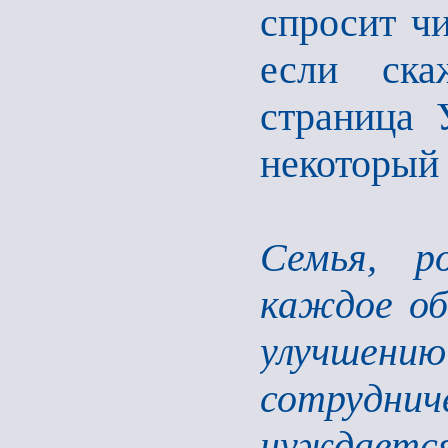
спросит чи
если ска
страница 
некоторый 
Семья, р
каждое об
улучш
сотрудн
нуждается