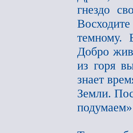
гнездо св
Восходит
темному. 
Добро живе
из горя в
знает врем
Земли. По
подумаем» 