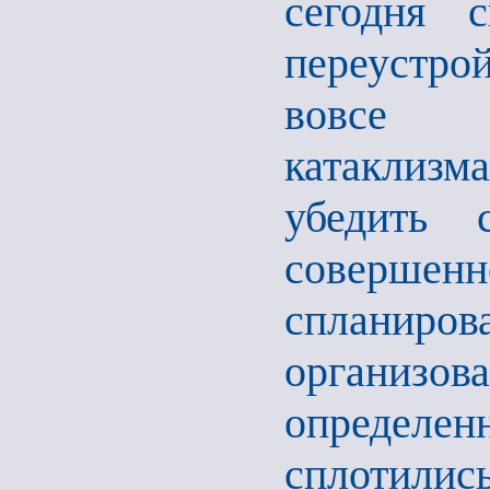
сегодня с
переустро
вовсе н
катаклизма
убедить 
совер
сплани
органи
определе
сплотилис