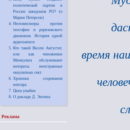
Муд
политической партии в
России шведским РО? (о
Марии Петерсон)
дас
Неотамплиеры против
теософии и рериховского
движения. История одной
аудиозаписи
Кто такой Вилли Августат,
время на
или как чиновники
Минкульта обслуживают
интересы иностранных
оккультных сект
челове
Хроники созревания
нектара
Цена улыбки
О докладе Д. Энтина
с
Реклама