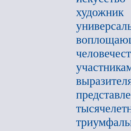
художн
универса
воплощаю
человече
участникам
вырази
предста
тысячеле
триумфаль