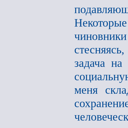
подавляющ
Некоторы
чиновник
стесняясь,
задача на
социальну
меня скла
сохранени
человечес