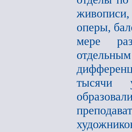
живописи
оперы, бал
мере ра
отдельным
дифференц
тысячи 
образова
преподава
художнико