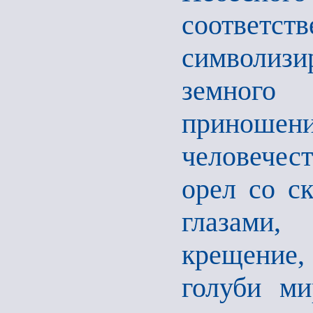
соответс
символизир
земного
приноше
человечес
орел со с
глазами,
крещение, 
голуби ми