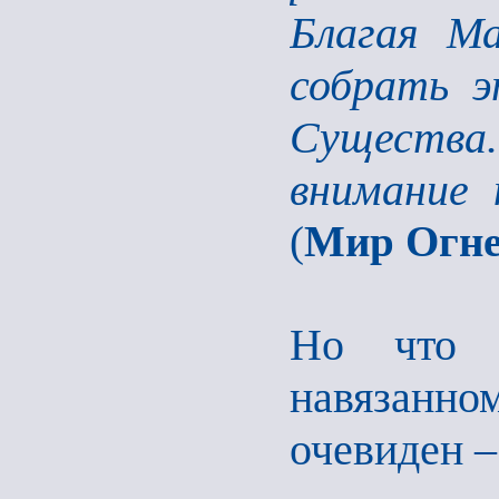
Благая М
собрать э
Существа
внимание 
(
Мир
Огне
Но что ж
навязанн
очевиден –