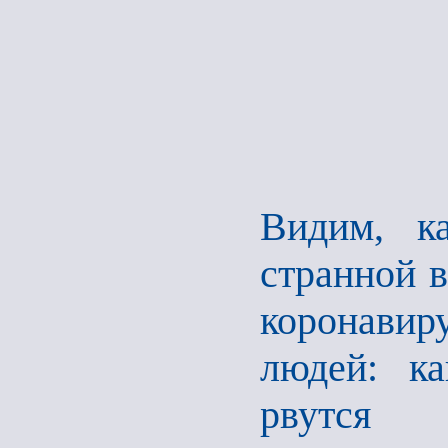
Видим, к
странной 
коронави
людей: к
рвутся