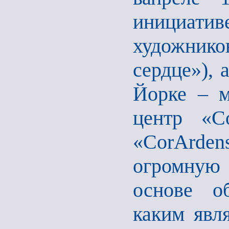
инициат
художник
сердце»), 
Йорке – м
центр «C
«CorArde
огромную 
основе о
каким явля