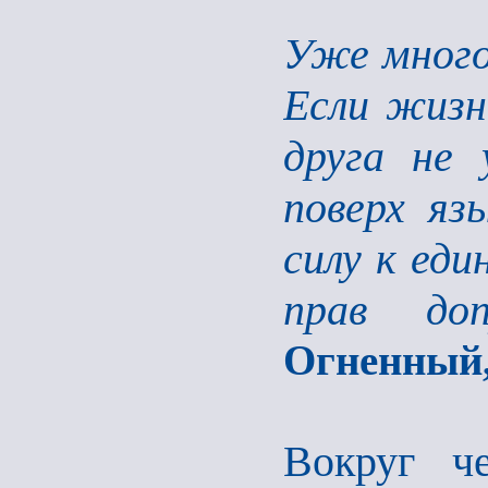
Уже много 
Если жизн
друга не 
поверх яз
силу к еди
прав до
Огненный, 
Вокруг ч