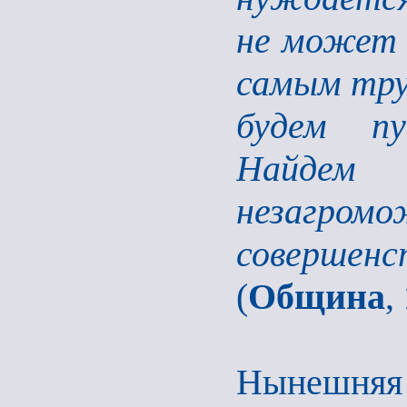
не может 
самым тру
будем пу
Найде
незагро
совершенс
(
Община
,
Нынешняя