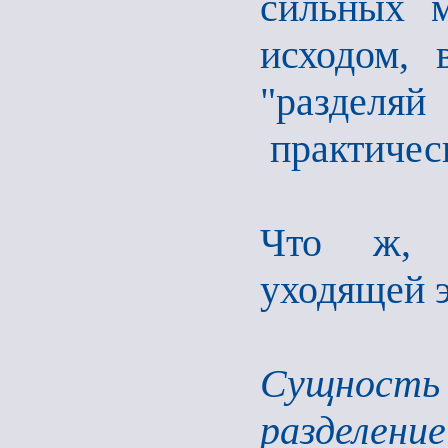
сильных 
исходом, 
"раздел
практичес
Что ж, т
уходящей 
Сущнос
разделение