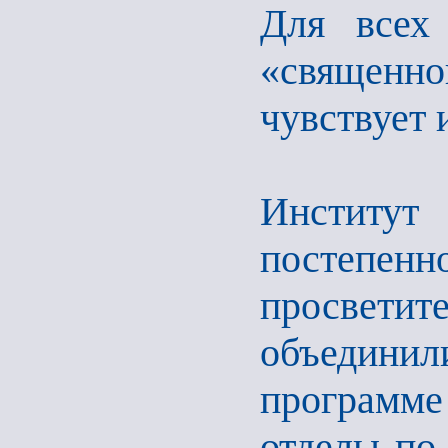
Для всех
«священ
чувствует 
Институ
постепен
просветит
объединил
программ
отделы по