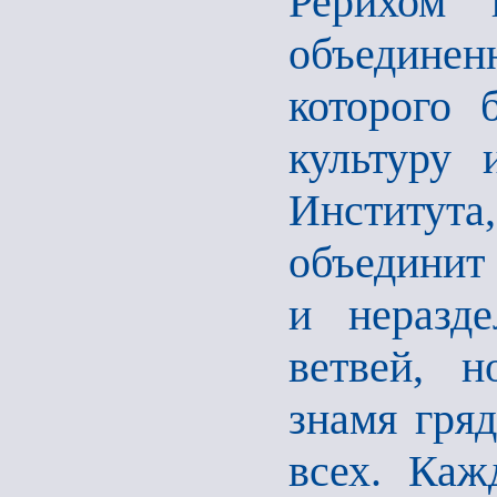
Рерихом 
объединен
которого 
культуру 
Институт
объединит
и неразде
ветвей, н
знамя гряд
всех. Каж