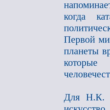
напоминае
когда ка
политичес
Первой ми
планеты вр
которые
человечест
Для Н.К. 
искусство 