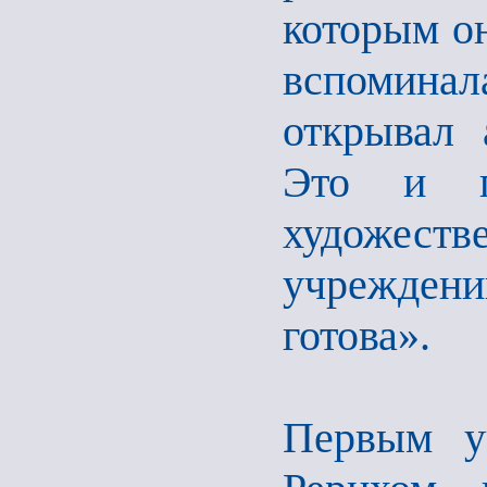
которым о
вспоминала
открывал 
Это и п
художест
учрежден
готова».
Первым у