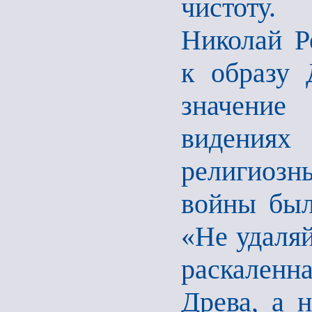
чистоту.
Николай Р
к образу 
значение
видениях
религиоз
войны был
«Не удаляй
раскаленн
Древа, а 