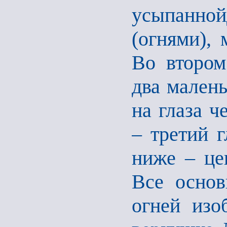
усыпанн
(огнями), 
Во втором
два малень
на глаза ч
– третий г
ниже – цен
Все основ
огней изо