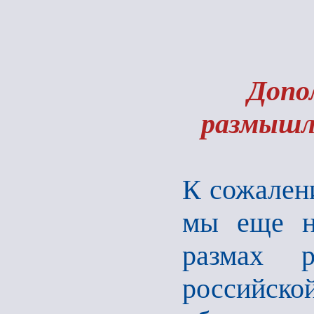
Допо
размышле
К сожалени
мы еще н
размах р
российск