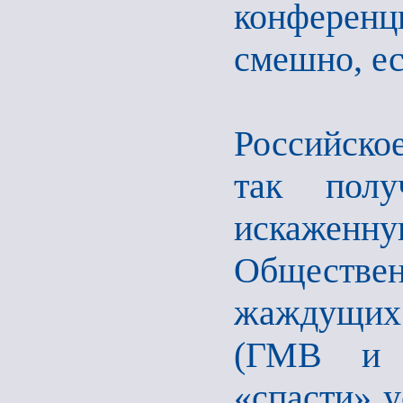
конферен
смешно, ес
Российско
так пол
искажен
Обществен
жаждущих 
(ГМВ и 
«спасти» у