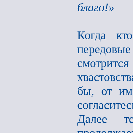
благо!»
Когда кт
передов
смотритс
хвастовства
бы, от им
согласите
Далее те
продолжа