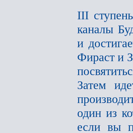
III ступен
каналы Бу
и достига
Фираст и З
посвятитьс
Затем иде
производит
один из к
если вы п