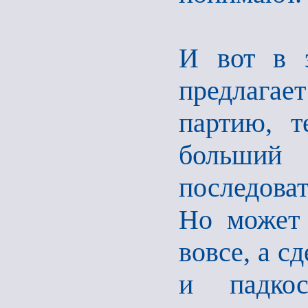
И вот в э
предлагае
партию, т
больший
последова
Но может 
вовсе, а с
и падко