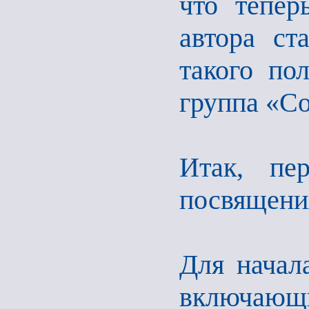
что тепер
автора ст
такого по
группа «Со
Итак, пе
посвящени
Для начала
включающ