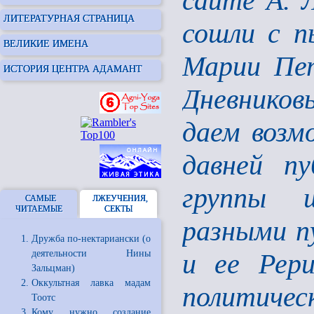
сайте А. 
ЛИТЕРАТУРНАЯ СТРАНИЦА
сошли с п
ВЕЛИКИЕ ИМЕНА
Марии Пет
ИСТОРИЯ ЦЕНТРА АДАМАНТ
Дневников
даем возм
давней пу
группы ш
САМЫЕ
ЛЖЕУЧЕНИЯ,
ЧИТАЕМЫЕ
СЕКТЫ
разными п
Дружба по-нектариански (о
деятельности Нины
и ее Рери
Зальцман)
Оккультная лавка мадам
политичес
Тоотс
Кому нужно создание