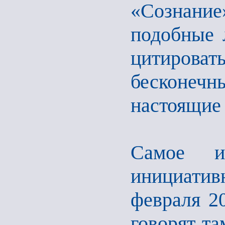
«Сознание
подобные 
цитиров
бесконечн
настоящие 
Самое и
инициати
февраля 20
говорят та