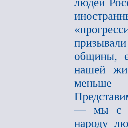
людей Рос
иностран
«прогрес
призывал
общины, е
нашей жи
меньше – 
Представ
— мы с т
народу лю