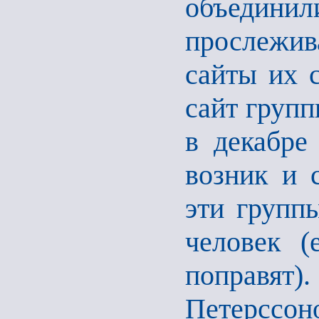
объедини
прослежив
сайты их с
сайт груп
в декабре
возник и 
эти группы
человек (
поправят)
Петерссон