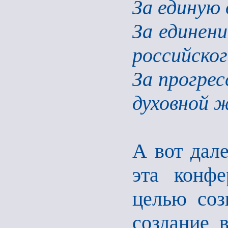
За единую
За единени
российско
За прогрес
духовной 
А вот дале
эта конфе
целью соз
создание 