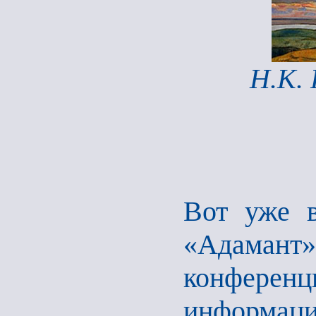
Н.К. 
Вот уже в
«Адамант
конфере
информация