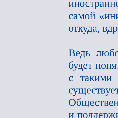
иностранн
самой «ин
откуда, вд
Ведь любо
будет поня
с такими 
существу
Обществен
и поддерж