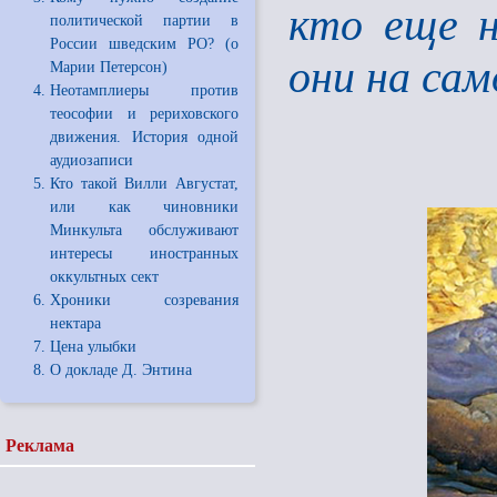
кто еще н
политической партии в
России шведским РО? (о
они на сам
Марии Петерсон)
Неотамплиеры против
теософии и рериховского
движения. История одной
аудиозаписи
Кто такой Вилли Августат,
или как чиновники
Минкульта обслуживают
интересы иностранных
оккультных сект
Хроники созревания
нектара
Цена улыбки
О докладе Д. Энтина
Реклама