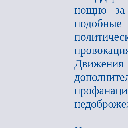
нощно за
подобн
политичес
провокаци
Движения
дополнит
профанаци
недоброже