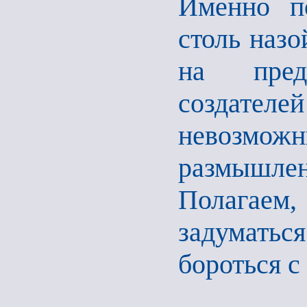
Именно по
столь наз
на пред
создател
невозмож
размышле
Полагаем
задуматьс
бороться с