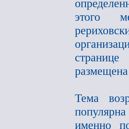
определен
этого м
рериховск
организац
страниц
размещена 
Тема воз
популярна 
именно по