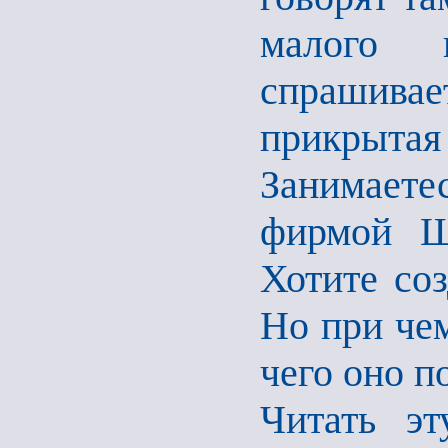
малого 
спрашива
прикрыт
Занимаете
фирмой Ш
Хотите соз
Но при чем
чего оно п
Читать э