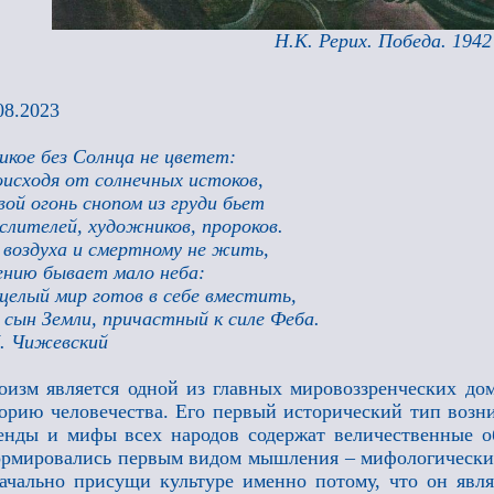
Н.К. Рерих. Победа. 1942
08.2023
икое без Солнца не цветет:
исходя от солнечных истоков,
ой огонь снопом из груди бьет
лителей, художников, пророков.
 воздуха и смертному не жить,
ению бывает мало неба:
целый мир готов в себе вместить,
 сын Земли, причастный к силе Феба.
. Чижевский
оизм является одной из главных мировоззренческих д
орию человечества. Его первый исторический тип возни
енды и мифы всех народов содержат величественные о
рмировались первым видом мышления – мифологическим
ачально присущи культуре именно потому, что он явл