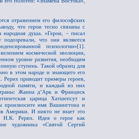
и его полотен: «Знамена Востока»,
яются отражением его философских
ыводу, что герои тесно связаны с
а народная душа. «Герои, – писал
 подозревали, что они являются
денсированной психологии»[1].
 велением космической эволюции,
ленном уровне развития, необходим
онную ступень. Такой образец для
нно в этом народе и знающего его
. Рерих приводит примеры героев,
родной памяти, и каждый из них
страны: Жанна д’Арк и Франциск
египетская царица Хатшепсут и
вы произносите имя Вашингтона и
в Америки. И никто не знает это
т Н.К. Рерих. Идея о герое как
тине художника «Святой Сергий