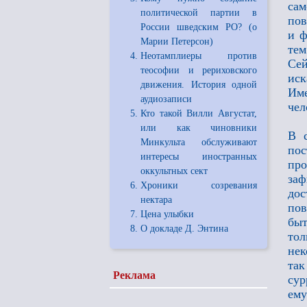
сам
политической партии в
пов
России шведским РО? (о
и ф
Марии Петерсон)
тем
Неотамплиеры против
Сей
теософии и рериховского
иск
движения. История одной
Им
аудиозаписи
чел
Кто такой Вилли Августат,
или как чиновники
В с
Минкульта обслуживают
по
интересы иностранных
про
оккультных сект
за
Хроники созревания
до
нектара
по
Цена улыбки
быт
О докладе Д. Энтина
тол
нек
так
Реклама
сур
ему