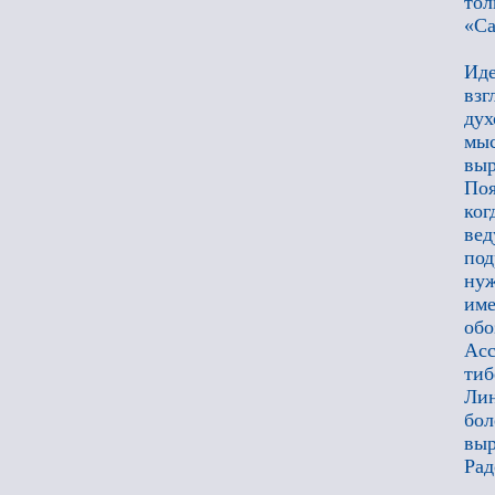
тол
«Са
Иде
взг
дух
мыс
вы
Поя
ког
вед
под
нуж
име
обо
Ас
тиб
Лин
бол
вы
Рад