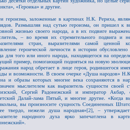
ько десятки отдельных картин художника, но целые сери
нкта», «Героика» и другие.
и героизма, заложенные в картинах Н.К. Рериха, явл
лядов. Размышляя над сутью героизма, он пришел к в
овной жизнью своего народа, а в их подвиге выражен
литель, – во время их стремительного подвига и не
разителями стран, выразителями самой ценной кон
вление героической личности в истории обусловлено
да для того или иного народа, находящегося на опреде
ущий пример, помогающий подняться на новую эволюци
ражания народ обретает в лице героя, родившегося име
ды и возможности. В своем очерке «Душа народов» Н.К
на и образы которых многие века сохраняются в на
значен мыслителем как выразитель сущности своей 
сизский, Сергий Радонежский и император Акбар, 
етский Далай-лама Пятый, и многие другие. «Когда 
кольна, вы произносите сущность Соединенных Штато
ее твердо, нежели душа народная»[2], – утверждае
разителе народного духа ярко запечатлена в кар
онежский».