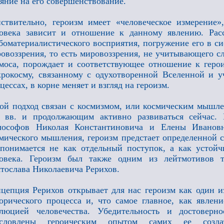
яние на его совершенствование.
ствительно, героизм имеет «человеческое измерение»
овека зависит и отношение к данному явлению. Расс
боматериалистического восприятия, погружение его в с
овоззрения, то есть мировоззрения, не учитывающего 
моса, порождает и соответствующее отношение к геро
рокосму, связанному с одухотворенной Вселенной и у
цессах, в корне меняет и взгляд на героизм.
ой подход связан с космизмом, или космическим мышл
 вв. и продолжающим активно развиваться сейчас.
лософов Николая Константиновича и Елены Иванов
мического мышления, героизм предстает определенной с
понимается не как отдельный поступок, а как устойч
ловека. Героизм был также одним из лейтмотивов 
тослава Николаевича Рерихов.
цепция Рерихов открывает для нас героизм как один 
орического процесса и, что самое главное, как явлени
олюцией человечества. Убедительность и достоверн
условлены героическим опытом самих ее созда