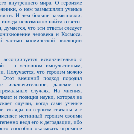
его внутреннего мира. О героизме
дожники, о нем размышляли ученые
нности. И чем больше размышляли,
а иногда невозможно найти ответы.
 думается, что эти ответы следует
роникновение человека и Космоса.
ой частью космической эволюции
 ассоциируется исключительно с
ой – в основном импульсивным,
и. Получается, что героизм можно
е. Этот внешний подход породил
е исключительное, далекое от
ремальных случаях. На мнения,
ияет и позиция науки, которая не
скает случаи, когда сами ученые
е взгляды на героизм связаны и с
одменяет истинный героизм своими
тепенно ведя его к деградации, ибо
ого способна оказывать огромное