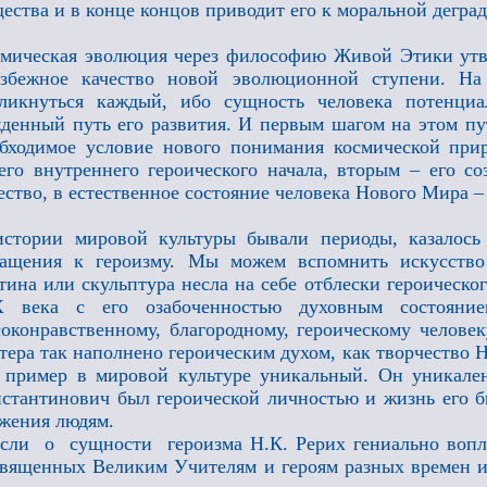
ества и в конце концов приводит его к моральной дегра
мическая эволюция через философию Живой Этики утв
избежное качество новой эволюционной ступени. На
ликнуться каждый, ибо сущность человека потенциа
денный путь его развития. И первым шагом на этом пу
бходимое условие нового понимания космической прир
его внутреннего героического начала, вторым – его со
ество, в естественное состояние человека Нового Мира 
стории мировой культуры бывали периоды, казалось 
ащения к героизму. Мы можем вспомнить искусство 
тина или скульптура несла на себе отблески героическ
X века с его озабоченностью духовным состояни
оконравственному, благородному, героическому человек
тера так наполнено героическим духом, как творчество 
 пример в мировой культуре уникальный. Он уникале
стантинович был героической личностью и жизнь его 
жения людям.
ли о сущности героизма Н.К. Рерих гениально вопло
вященных Великим Учителям и героям разных времен и