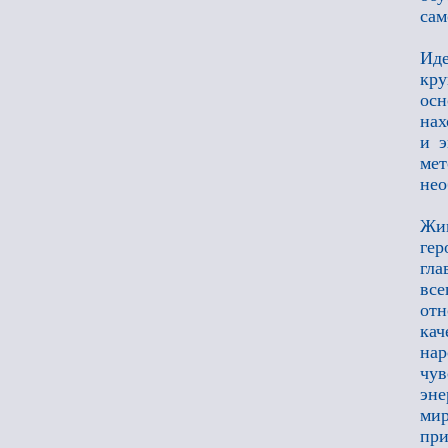
сам
Ид
кр
осн
нах
и э
мет
нео
Жив
гер
гла
все
отн
ка
нар
чу
эне
мир
при