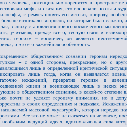
ого человека, потенциально коренится в пространстве 
ествовали мифы и сказания, его воспевали поэты и ху
илософы, стремясь понять его истоки, природу, особе
 больше возникало вопросов, на которые было сложно, 
час, в эпоху становления нового космического мышления,
ать, учитывая, прежде всего, тесную связь и взаимоп
енно: героизм – космичен, он является неотъемлем
овека, и это его важнейшая особенность.
овременном общественном сознании героизм нередко
ступком – с одной стороны, прекрасным, но с друг
являющимся лишь в определенной критической ситуаци
фиксировать лишь тогда, когда он выявляется вовн
статочно искажений, превратив героизм в явлени
вседневной жизни и возникающее лишь в неких экст
ующие в общественном сознании, в какой-то степени вл
ько почти не уделяет героизму внимания, но и допу
орректны в своих определениях и подходах. Искаженны
 называемой массовой «культурой», которая нередко п
рогатами. Все это не может не сказаться на человеке, пос
 необходим ведущий идеал, вдохновляющая сила котор