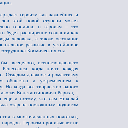
дации.
ерждает героизм как важнейшее и
 зов этой новой ступени может
льно героична, и героизм – это
ти будет расширение сознания как
оды человека, а также осознание
знательное развитие в устойчивое
– сотрудника Космических сил.
бы, всецелого, всепоглощающего
Ренессанса, когда почти каждая
ого. Отдадим должное и романтизму
ем общества и устремлением к
у. Но когда все творчество одного
Николая Константиновича Рериха, –
н еще и потому, что сам Николай
была озарена постоянным подвигом
тил в многочисленных полотнах,
 народов. Героизм пронизывает не