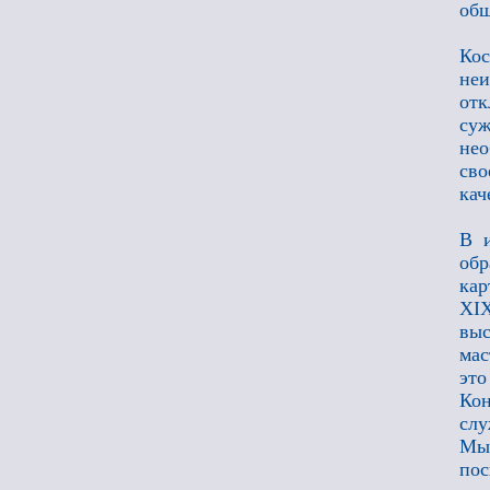
общ
Кос
не
отк
суж
нео
сво
кач
В и
обр
кар
XI
выс
мас
это
Кон
слу
Мыс
пос