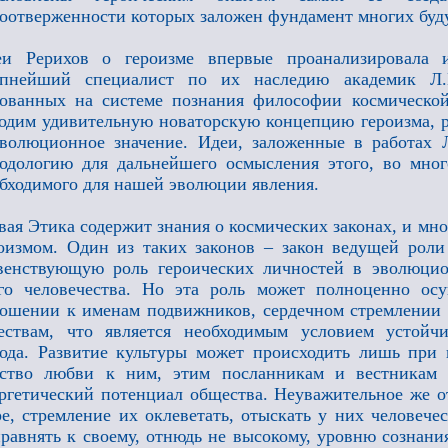
оотверженности которых заложен фундамент многих бу
еи Рерихов о героизме впервые проанализировала и
упнейший специалист по их наследию академик Л.
ованных на системе познания философии космическо
одим удивительную новаторскую концепцию героизма, 
волюционное значение. Идеи, заложенные в работах 
одологию для дальнейшего осмысления этого, во мног
бходимого для нашей эволюции явления.
ая Этика содержит знания о космических законах, и мног
оизмом. Один из таких законов – закон ведущей роли
венствующую роль героических личностей в эволюцио
го человечества. Но эта роль может полноценно ос
ошении к именам подвижников, сердечном стремлении
чествам, что является необходимым условием устой
ода. Развитие культуры может происходить лишь при 
вство любви к ним, этим посланникам и вестникам 
ргетический потенциал общества. Неуважительное же 
е, стремление их оклеветать, отыскать у них человече
равнять к своему, отнюдь не высокому, уровню сознани