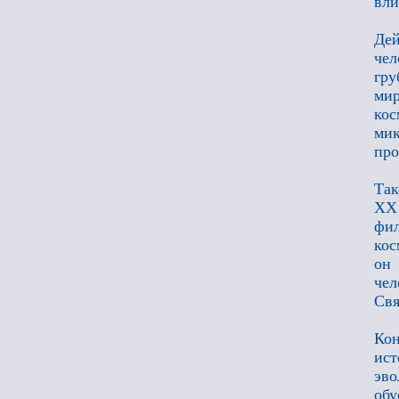
вли
Дей
чел
гру
мир
кос
мик
про
Так
XX
фи
кос
он 
че
Свя
Кон
ист
эв
об