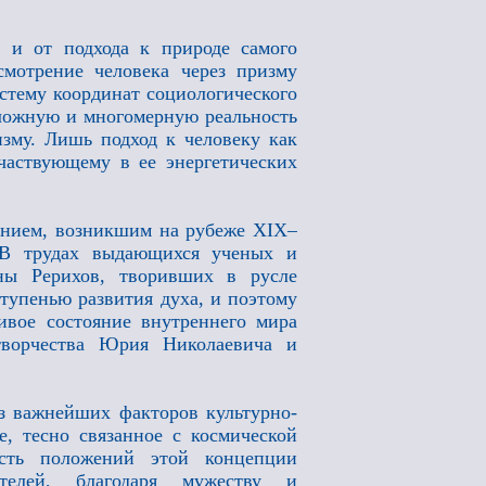
, и от подхода к природе самого
мотрение человека через призму
истему координат социологического
сложную и многомерную реальность
изму. Лишь подход к человеку как
частвующему в ее энергетических
ением, возникшим на рубеже XIX–
 В трудах выдающихся ученых и
ны Рерихов, творивших в русле
тупенью развития духа, и поэтому
ивое состояние внутреннего мира
творчества Юрия Николаевича и
из важнейших факторов культурно-
е, тесно связанное с космической
ость положений этой концепции
телей, благодаря мужеству и