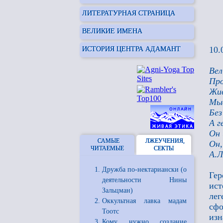
ЛИТЕРАТУРНАЯ СТРАНИЦА
ВЕЛИКИЕ ИМЕНА
10.
ИСТОРИЯ ЦЕНТРА АДАМАНТ
Вел
Про
Жив
Мыс
Без
А г
Он 
САМЫЕ
ЛЖЕУЧЕНИЯ,
Он,
ЧИТАЕМЫЕ
СЕКТЫ
А.Л
Дружба по-нектариански (о
Гер
деятельности Нины
ист
Зальцман)
лег
Оккультная лавка мадам
сфо
Тоотс
изн
Кому нужно создание