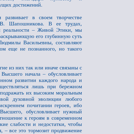
дущих достижений.
 развивает в своем творчестве
В. Шапошникова. В ее трудах,
й реальности – Живой Этики, мы
раскрывающую его глубинную суть
Людмилы Васильевны, составляют
ом еще не познанного, но такого
ие из них так или иначе связаны с
 Высшего начала – обусловливает
нном развитии каждого народа и
уществляться лишь при бережном
 подражать их высоким моральным
чивой духовной эволюции любого
искреннем почитании героев, ибо
Высшего, обусловливает нужный
отношение к героям в современном
ские слабости и недостатки, чтобы
я, – все это тормозит продвижение