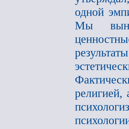
одной эмп
Мы выну
ценностные
результат
эстетичес
Фактически
религией, 
психологи
психолог