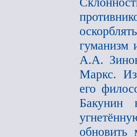
Склонн
противник
оскорблят
гуманизм 
А.А. Зино
Маркс. Из
его филос
Бакунин 
угнетённ
обновить 