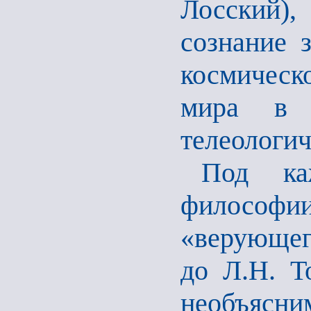
Лосский)
сознание 
космическ
мира в 
телеологич
Под ка
философи
«верующег
до Л.Н. Т
необъясни