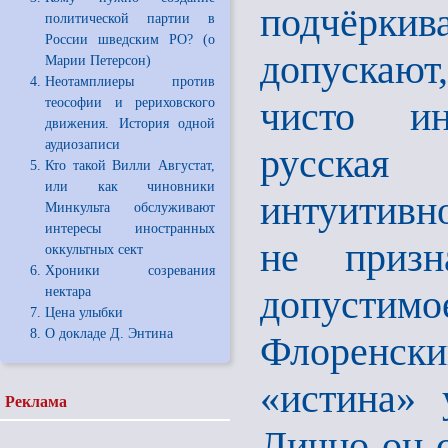
подчёрки
политической партии в
России шведским РО? (о
допускают,
Марии Петерсон)
Неотамплиеры против
чисто ин
теософии и рериховского
движения. История одной
аудиозаписи
русская
Кто такой Вилли Августат,
или как чиновники
интуитивно
Минкульта обслуживают
интересы иностранных
не призн
оккультных сект
Хроники созревания
допустимое
нектара
Цена улыбки
О докладе Д. Энтина
Флоренски
«истина» 
Реклама
Лично он 