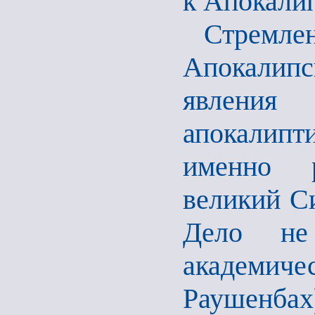
к Апокалип
Стремле
Апокалип
явлени
апокалипт
именно р
великий Си
Дело не
академиче
Раушенбах