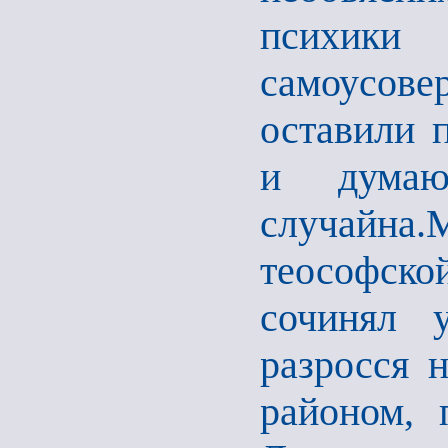
психики
самоусо
оставили 
и думаю
случайн
теософск
сочинял 
разросся н
районом, 