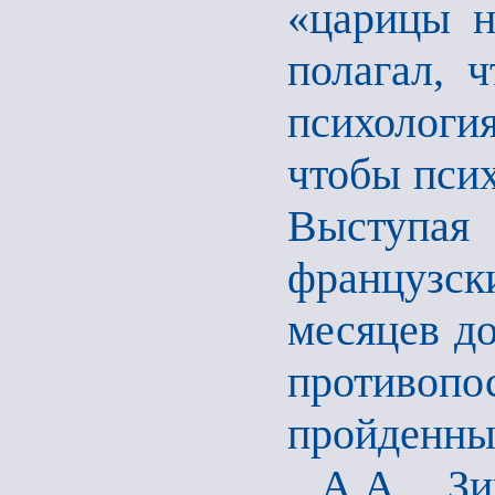
«царицы н
полагал, ч
психологи
чтобы псих
Выступая
французс
месяцев до
противоп
пройденны
А.А. Зи