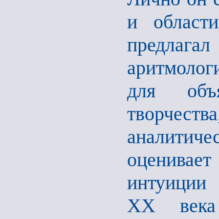
и област
предлагал
аритмолог
для объя
творчества
аналитиче
оценивае
интуиции 
ХХ века