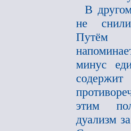
В другом
не снили
Путём с
напоминае
минус еди
содержит
противореч
этим пол
дуализм за