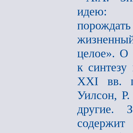
идею: «
порождать
жизненный
целое». О
к синтезу
ХХI вв. 
Уилсон, Р
другие. З
содержи