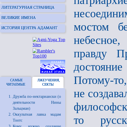
патриархи
ЛИТЕРАТУРНАЯ СТРАНИЦА
несоедини
ВЕЛИКИЕ ИМЕНА
мостом б
ИСТОРИЯ ЦЕНТРА АДАМАНТ
небесное
правду Пр
достояние
Потому-то,
САМЫЕ
ЛЖЕУЧЕНИЯ,
ЧИТАЕМЫЕ
СЕКТЫ
не создава
Дружба по-нектариански (о
деятельности Нины
философск
Зальцман)
Оккультная лавка мадам
то русск
Тоотс
Кому нужно создание