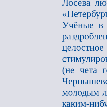
Лосева лю
«Петербур
Учёные в 
раздробл
целост
стимулиров
(не чета 
Чернышевс
молодым лю
каким-ниб