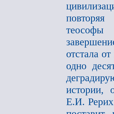
цивилиза
повторяя
теософы
завершени
отстала от
одно деся
деградиру
истории, 
Е.И. Рерих
поставит 