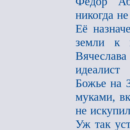
Фёдор Аб
никогда не
Её назнач
земли к 
Вячеслава
идеалист
Божье на 
муками, в
не искупи
Уж так уст