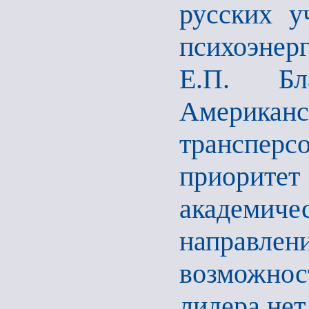
русских у
психоэнер
Е.П. Бл
Америк
транспер
приорите
академич
направле
возможно
лидера нет 