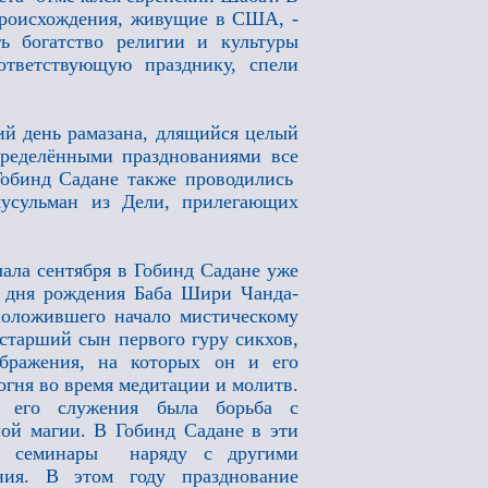
 происхождения, живущие в США, -
ь богатство религии и культуры
ответствующую празднику, спели
ий день рамазана, длящийся целый
пределёнными празднованиями все
Гобинд Садане также проводились
мусульман из Дели, прилегающих
ла сентября в Гобинд Садане уже
е дня рождения Баба Шири Чанда-
положившего начало мистическому
старший сын первого гуру сикхов,
ображения, на которых он и его
 огня во время медитации и молитв.
 его служения была борьба с
ой магии. В Гобинд Садане в эти
ые семинары наряду с другими
ния. В этом году празднование