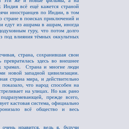
и эти же и новые фильмы, а на
х Индия всё ещё кажется страной
сячи иностранцев по Индии, в том
по стране в поисках приключений и
ни едут из ашрама в ашрам, иногда
додуховным гуру, что потом долго
из под влияния тёмных оккультных
чивая, страна, сохранившая свои
 превратилась здесь во внешнее
их храмах. Страна и многие люди
ми новой западной цивилизации.
ная страна мира, и действительно
 показало, что народ способен на
треливает на улицах. Но как рано
подразумевающей, прежде всего,
вует кастовая система, официально
пронизало всё общество и весь
чень нравится, ведь я, будучи