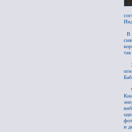
сог
Инд
В 
си
кор
так
огн
Баб
Кни
эне
виб
одн
фот
и д