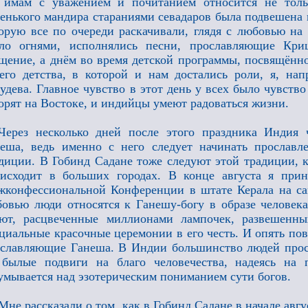
 имам с уважением и почитанием относится не толь
енького мандира стараниями севадаров была подвешена
орую все по очереди раскачивали, глядя с любовью н
яло огнями, исполнялись песни, прославляющие Кри
щение, а днём во время детской программы, посвящённ
его детства, в которой и нам достались роли, я, на
удева. Главное чувство в этот день у всех было чувство
орят на Востоке, и индийцы умеют радоваться жизни.
Через несколько дней после этого праздника Индия 
еша, ведь именно с него следует начинать прославле
диции. В Гобинд Садане тоже следуют этой традиции, к
исходит в больших городах. В конце августа я при
конфессиональной Конференции в штате Керала на са
овью люди относятся к Ганешу-богу в образе человека
ют, расцвеченные миллионами лампочек, развешенны
циальные красочные церемонии в его честь. И опять по
славляющие Ганеша. В Индии большинство людей прост
 былые подвиги на благо человечества, надеясь на
умывается над эзотерическим пониманием сути богов.
Мне рассказали о том, как в Гобинд Садане в начале авг