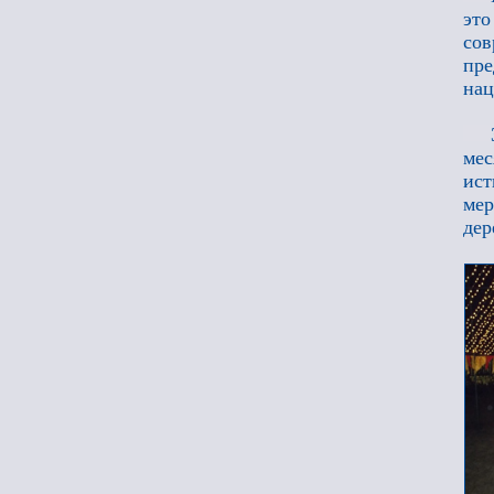
это
сов
пр
нац
мес
ист
мер
дер