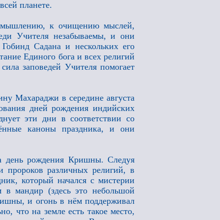
всей планете.
у мышлению, к очищению мыслей,
еди Учителя незабываемы, и они
Гобинд Садана и нескольких его
тание Единого бога и всех религий
 сила заповедей Учителя помогает
ну Махараджи в середине августа
днования дней рождения индийских
днует эти дни в соответствии со
ённые каноны праздника, и они
ла день рождения Кришны. Следуя
и пророков различных религий, в
ник, который начался с мистерии
 в мандир (здесь это небольшой
ришны, и огонь в нём поддерживал
о, что на земле есть такое место,