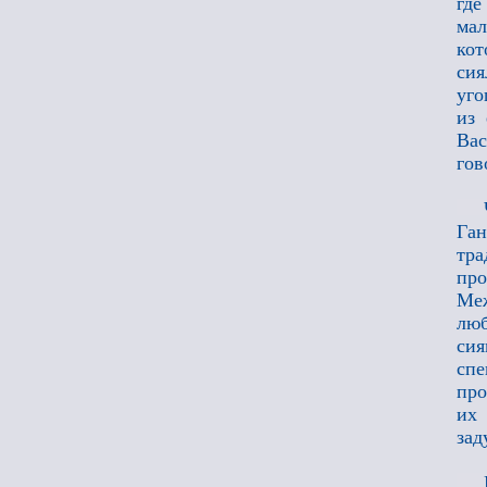
где
мал
кот
си
уго
из 
Вас
гов
Ган
тра
про
Меж
люб
сия
спе
про
их
зад