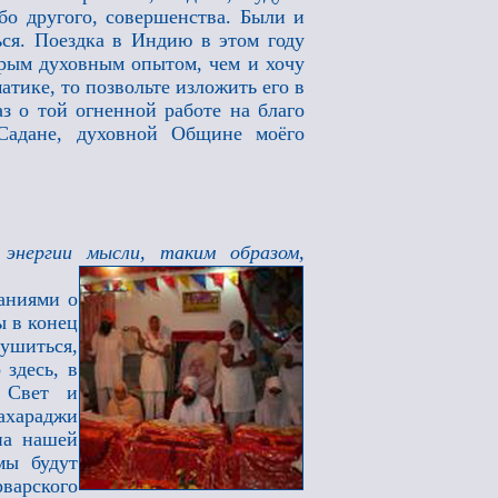
бо другого, совершенства. Были и
ься. Поездка в Индию в этом году
орым духовным опытом, чем и хочу
атике, то позвольте изложить его в
з о той огненной работе на благо
 Садане, духовной Общине моёго
 энергии мысли, таким образом,
аниями о
ы в конец
рушиться,
 здесь, в
т Свет и
Махараджи
на нашей
мы будут
рварского