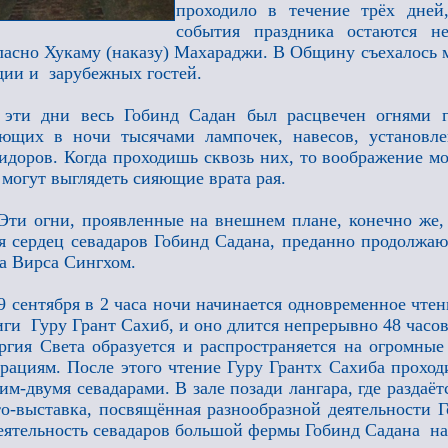
проходило в течение трёх дней
события праздника остаются н
ласно Хукаму (наказу) Махараджи. В Общину съехалось 
ии и зарубежных гостей.
эти дни весь Гобинд Садан был расцвечен огнями г
яющих в ночи тысячами лампочек, навесов, установ
идоров. Когда проходишь сквозь них, то воображение мож
 могут выглядеть сияющие врата рая.
Эти огни, проявленные на внешнем плане, конечно же,
я сердец севадаров Гобинд Садана, преданно продолжа
а Вирса Сингхом.
9 сентября в 2 часа ночи начинается одновременное чт
ги Гуру Грант Сахиб, и оно длится непрерывно 48 часов
ргия Света образуется и распространяется на огромны
рациям. После этого чтение Гуру Грантх Сахиба прохо
им-двумя севадарами. В зале позади лангара, где раздаё
о-выставка, посвящённая разнообразной деятельности 
еятельность севадаров большой фермы Гобинд Садана на