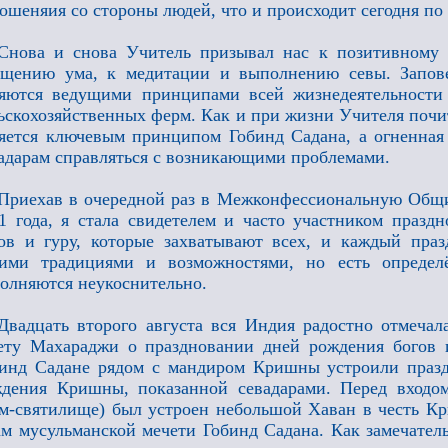
ошеняия со стороны людей, что и происходит сегодня по 
Снова и снова Учитель призывал нас к позитивном
ищению ума, к медитации и выполнению севы. Запов
яются ведущими принципами всей жизнедеятельности 
ьскохозяйственных ферм. Как и при жизни Учителя почи
яется ключевым принципом Гобинд Садана, а огненная
адарам справляться с возникающими проблемами.
Приехав в очередной раз в Межконфессиональную Общи
1 года, я стала свидетелем и часто участником праз
ов и гуру, которые захватывают всех, и каждый праз
оими традициями и возможностями, но есть определ
олняются неукоснительно.
Двадцать второго августа вся Индия радостно отмеча
ету Махараджи о праздновании дней рождения богов 
инд Садане рядом с мандиром Кришны устроили празд
дения Кришны, показанной севадарами. Перед входом
м-святилище) был устроен небольшой Хаван в честь К
м мусульманской мечети Гобинд Садана. Как замечательн