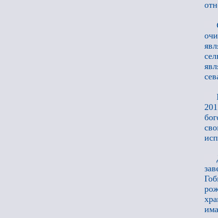
отн
оч
явл
сел
явл
сев
201
бог
св
исп
зав
Гоб
рож
хра
има