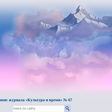
нала «Культура и время» № 67, 2025.
Вышел в свет пяты