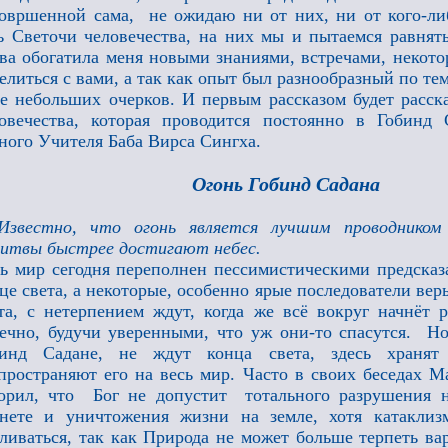
овршенной сама, не ожидаю ни от них, ни от кого-ли
ь Светочи человечества, на них мы и пытаемся равнят
ва обогатила меня новыми знаниями, встречами, некот
елиться с вами, а так как опыт был разнообразный по тем
е небольших очерков. И первым рассказом будет расска
овечества, которая проводится постоянно в Гобинд
ного Учителя Баба Вирса Сингха.
Огонь Гобинд Садана
Известно, что огонь является лучшим проводником
итвы быстрее достигают небес.
ь мир сегодня переполнен пессимистическими предсказ
це света, а некоторые, особенно ярые последователи вер
та, с нетерпением ждут, когда же всё вокруг начнёт 
ечно, будучи уверенными, что уж они-то спасутся. Но
бинд Садане, не ждут конца света, здесь храня
пространяют его на весь мир. Часто в своих беседах 
орил, что Бог не допустит тотального разрушения 
нете и уничтожения жизни на земле, хотя катаклиз
ливаться, так как Природа не может больше терпеть ва