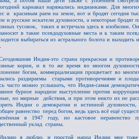
льма, а потом наши дети также с упоением смотрел
огодний карнавал наряжались индианками. Для многи
ес и красивым раем на земле, вот и бродят сегодня ты
ле и русские искатели духовности, а некоторые бродят 
овных тусовок, таких я встречала здесь в изобилии. О
заносит в такие псевдодуховные места и к таким псев
ходится выбираться из астрального болота и выходить 
.
Сегодняшняя Индия-это страна прекрасная и противоре
овные корни, и в то же время во многом духовность
лонение богам, коммерцализация процветает во мног
зались раздираемы старыми противоречиями и плода
сь часто можно услышать, что Индия-самая демократич
авнее бурное народное выступление против коррупции
ные, но мирные действия, и при этом никто их не расс
орить Индии о демократии и истинной духовности, 
общее равенство перед богом, ведь здесь всё ещё сущест
менённая в 1947 году, но кастовое неравенство 
ественный уклад страны.
Индию я люблю, и простой народ Индии мне тоже о