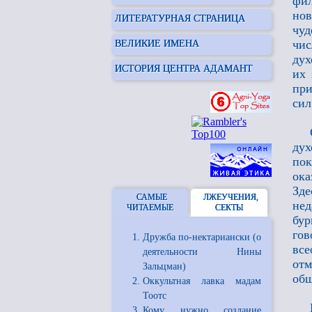
фи
нов
ЛИТЕРАТУРНАЯ СТРАНИЦА
чуд
чис
ВЕЛИКИЕ ИМЕНА
дух
ИСТОРИЯ ЦЕНТРА АДАМАНТ
их 
при
сил
дух
пок
ока
Зде
САМЫЕ
ЛЖЕУЧЕНИЯ,
нед
ЧИТАЕМЫЕ
СЕКТЫ
бур
гов
Дружба по-нектариански (о
все
деятельности Нины
от
Зальцман)
общ
Оккультная лавка мадам
Тоотс
Кому нужно создание