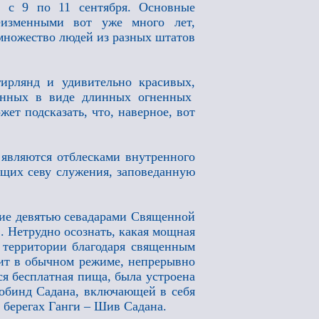
, с 9 по 11 сентября. Основные
еизменными вот уже много лет,
множество людей из разных штатов
ирлянд и удивительно красивых,
ленных в виде длинных огненных
ет подсказать, что, наверное, вот
 являются отблесками внутренного
ющих севу служения, заповеданную
ение девятью севадарами Священной
. Нетрудно осознать, какая мощная
е территории благодаря священным
дит в обычном режиме, непрерывно
тся бесплатная пища, была устроена
Гобинд Садана, включающей в себя
 берегах Ганги – Шив Садана.