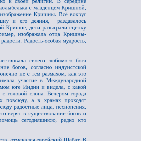
ко к своей религии. В середине
 колыбелька с младенцем Кришной,
а изображение Кришны. Всё вокруг
шну и его деяния, раздавалось
ой Кришне, дети разыграли сценку
пример, изображала отца Кришны-
 радости. Радость-особая мудрость,
чествовала своего любимого бога
ние богов, согласно индуистской
онечно не с тем размахом, как это
нимала участие в Международной
мом юге Индии и видела, с какой
 с головой слона. Вечером города
х повсюду, а в храмах проходят
всюду радостные лица, песнопения,
о верят в существование богов и
 помощь сегодняшнюю, редко кто
уста отмечался еврейский Шабат. В