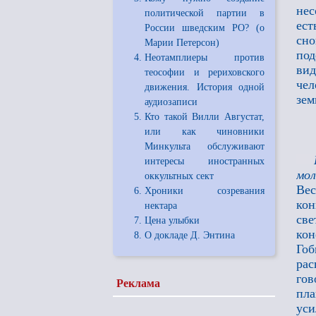
нес
политической партии в
ест
России шведским РО? (о
сно
Марии Петерсон)
под
Неотамплиеры против
вид
теософии и рериховского
чел
движения. История одной
зем
аудиозаписи
Кто такой Вилли Августат,
или как чиновники
Минкульта обслуживают
интересы иностранных
мол
оккультных сект
Вес
Хроники созревания
кон
нектара
све
Цена улыбки
кон
О докладе Д. Энтина
Го
рас
гов
Реклама
пла
уси