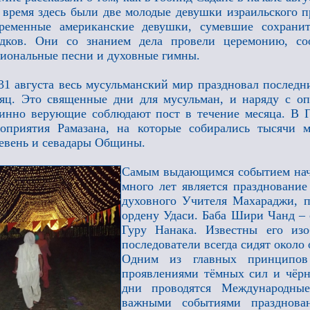
 время здесь были две молодые девушки израильского
ременные американские девушки, сумевшие сохранит
едков. Они со знанием дела провели церемонию, со
иональные песни и духовные гимны.
31 августа весь мусульманский мир праздновал последн
яц. Это священные дни для мусульман, и наряду с о
инно верующие соблюдают пост в течение месяца. В 
оприятия Рамазана, на которые собирались тысячи 
евень и севадары Общины.
Самым выдающимся событием нача
много лет является праздновани
духовного Учителя Махараджи, 
ордену Удаси. Баба Шири Чанд – 
Гуру Нанака. Известны его из
последователи всегда сидят около
Одним из главных принципов
проявлениями тёмных сил и чёрн
дни проводятся Международн
важными событиями празднова