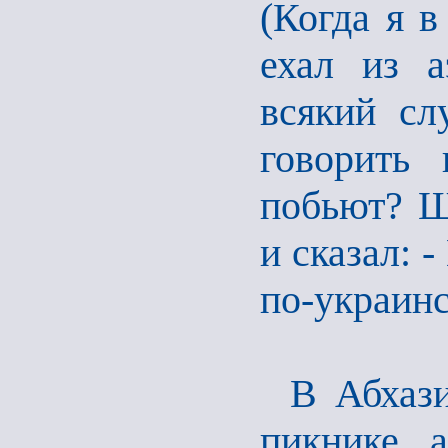
(Когда я в
ехал из а
всякий сл
говорить 
побьют? Ш
и сказал: -
по-украинс
В Абхаз
пикнике а