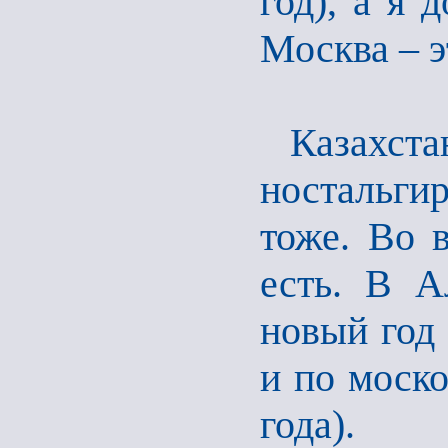
год), а я 
Москва – э
Казахста
ностальгир
тоже. Во в
есть. В А
новый год 
и по моско
года).