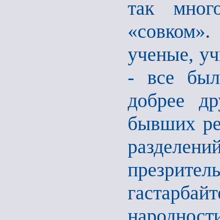
так мног
«совком»
ученые, уч
- все бы
добрее д
бывших ре
разделен
презрите
гастарбай
народнос