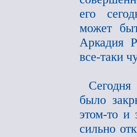
его сего
может быт
Аркадия Р
все-таки чу
Сегодня 
было закр
этом-то и 
сильно от