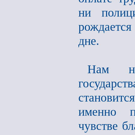
ни полиц
рождается
дне.
Нам не
государств
становитс
именно п
чувстве бл