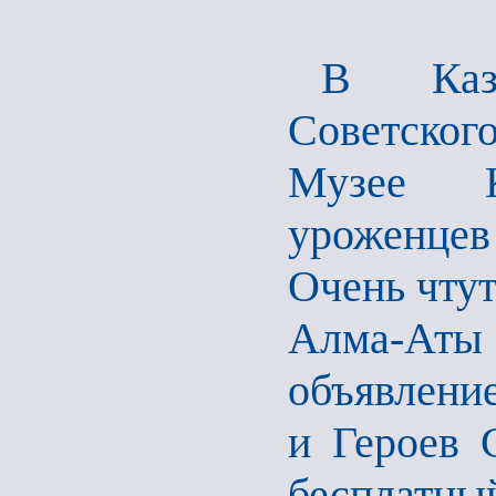
В Каза
Советско
Музее К
уроженцев
Очень чтут
Алма-Ат
объявление
и Героев 
бесплатны