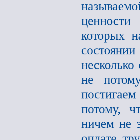
называем
ценности
которых н
состоянии
несколько 
не потом
постигае
потому, ч
ничем не 
оплате тру