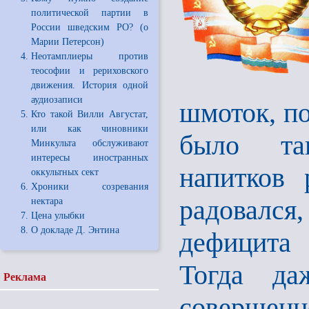
политической партии в
России шведским РО? (о
Марии Петерсон)
Неотамплиеры против
теософии и рериховского
движения. История одной
аудиозаписи
шмоток, по
Кто такой Вилли Августат,
или как чиновники
было так
Минкульта обслуживают
интересы иностранных
напитков 
оккультных сект
Хроники созревания
радовалс
нектара
Цена улыбки
О докладе Д. Энтина
дефицита
Тогда да
Реклама
совершенн