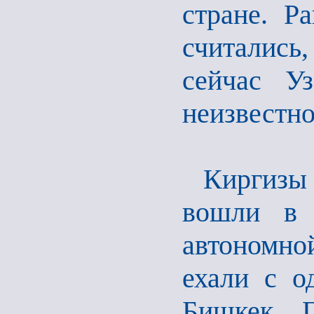
стране. Р
считались
сейчас У
неизвестно 
Киргизы
вошли в 
автономно
ехали с о
Бишкек. Г