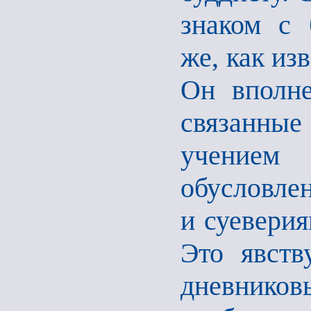
знаком с 
же, как из
Он вполне
связанны
учением
обусловле
и суеверия
Это явств
дневников