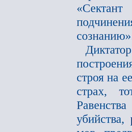
«Сектант
подчинен
сознанию»
Диктато
построени
строя на е
страх, то
Равенства
убийства,