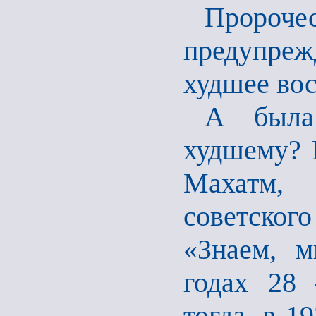
Проро
предупре
худшее во
А была
худшему? 
Махатм, 
советског
«Знаем, м
годах 28
тогда, в 1