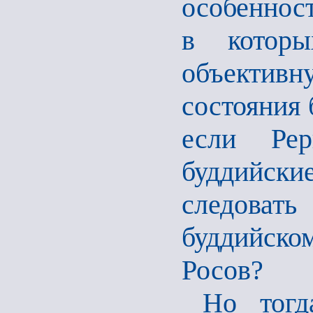
особеннос
в которы
объектив
состояния 
если Рер
буддийск
следовать
буддийско
Росов?
Но тог