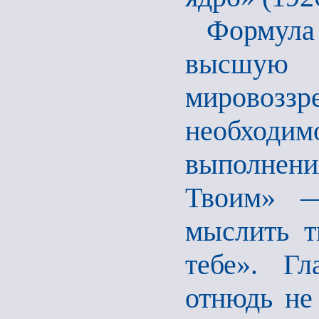
Формула
высшую
мировоззр
необходим
выполнен
Твоим» —
мыслить т
тебе». Г
отнюдь не