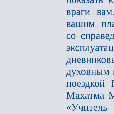
враги вам
вашим пла
со справе
эксплуат
дневнико
духовным 
поездкой 
Махатма М
«Учител