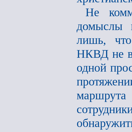
Не комм
домыслы в
лишь, что
НКВД не в
одной прос
протяжен
маршрута 
сотрудник
обнару