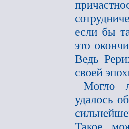
причастно
сотруднич
если бы т
это окончи
Ведь Рери
своей эпох
Могло л
удалось о
сильнейше
Такое мо