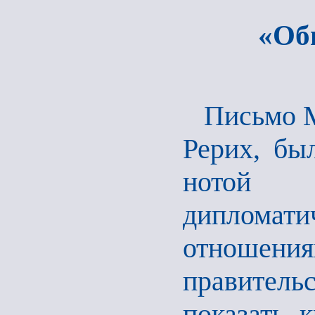
«Об
Письмо М
Рерих, бы
нотой 
диплома
отношения
правитель
показать 