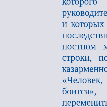
которог
руководите
и которых
последст
постном 
строки, п
казарме
«Человек
боится», 
переменит