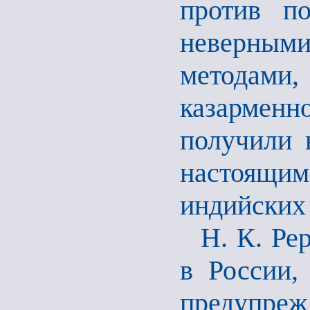
против по
неверны
методами,
казарменн
получили 
настоящ
индийских
Н. К. Ре
в России,
предупре