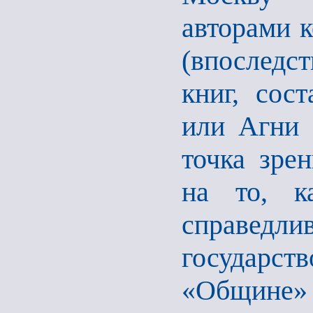
авторами 
(впоследс
книг, сос
или Агни 
точка зре
на то, к
справедл
государс
«Общине»