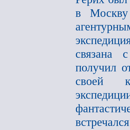
в Москву
агентурны
экспедици
связана с
получил о
своей к
экспедици
фантаст
встреча