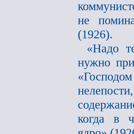
коммунисто
не помина
(1926).
«Надо те
нужно пр
«Господом
нелепости
содержани
когда в 
ядро» (192