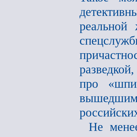
детектив
реальной 
спецслу
причастнос
разведкой,
про «шпио
вышедши
российски
Не мене