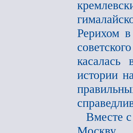
кремлевс
гималайско
Рерихом в
советского
касалась 
истории н
правильны
справедлив
Вместе с
Москву 