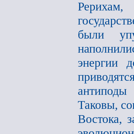
Рерихам
государст
были уп
наполнили
энергии д
приводятся
антиподы
Таковы, со
Востока, 
эволюцион