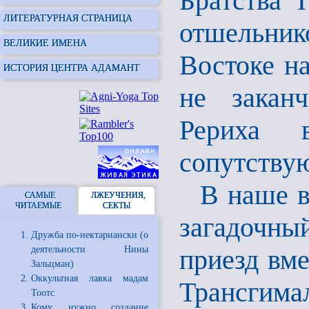
Братства 
ЛИТЕРАТУРНАЯ СТРАНИЦА
отшельнико
ВЕЛИКИЕ ИМЕНА
Востоке н
ИСТОРИЯ ЦЕНТРА АДАМАНТ
не заканч
Рериха 
сопутствую
В наше в
САМЫЕ
ЛЖЕУЧЕНИЯ,
ЧИТАЕМЫЕ
СЕКТЫ
загадочны
Дружба по-нектариански (о
деятельности Нины
приезд вме
Зальцман)
Оккультная лавка мадам
Трансгима
Тоотс
Кому нужно создание