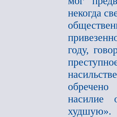
мог пред
некогда св
обществе
привезенно
году, гово
преступно
насильств
обречено
насилие 
худшую».