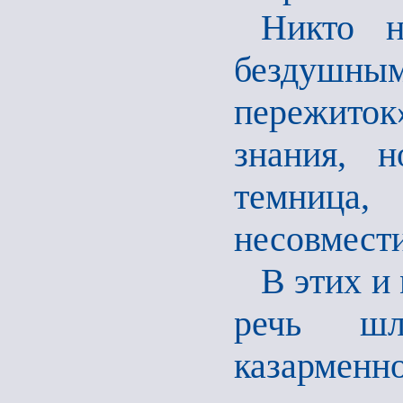
Никто н
бездушны
пережиток
знания, 
темница,
несовмест
В этих и
речь шл
казарменн