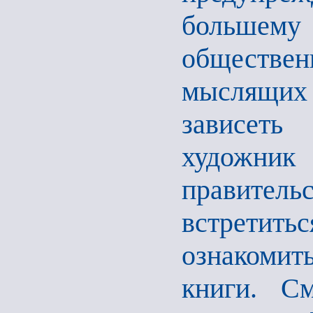
большему
обществ
мыслящих
зависеть
художник 
правительс
встретить
ознакомит
книги. С