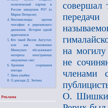
совершал 
политической партии в
России шведским РО? (о
передачи 
Марии Петерсон)
Неотамплиеры против
называемо
теософии и рериховского
движения. История одной
аудиозаписи
гималайск
Кто такой Вилли Августат,
или как чиновники
на могилу
Минкульта обслуживают
интересы иностранных
не сочиня
оккультных сект
Хроники созревания
членами с
нектара
Цена улыбки
О докладе Д. Энтина
публицист
О. Шишкин
Реклама
Рерих был