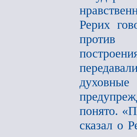
нравствен
Рерих гов
против н
построе
передава
духовные
предупре
понято. «
сказал о 