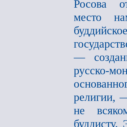
Росова о
место на
буддийск
государств
— создан
русско-м
основанн
религии, 
не всяко
буддисту. 