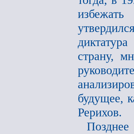
избежать
утвердил
диктатура
страну, м
руковод
анализиро
будущее, к
Рерихов.
Позднее